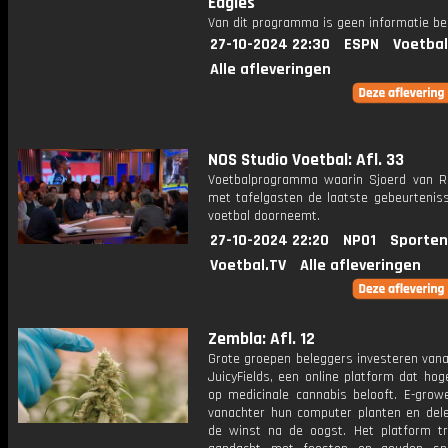
Eagles
Van dit programma is geen informatie be
27-10-2024 22:30
ESPN
Voetbal
Alle afleveringen
NOS Studio Voetbal: Afl. 33
Voetbalprogramma waarin Sjoerd van 
met tafelgasten de laatste gebeurteniss
voetbal doorneemt.
27-10-2024 22:20
NPO1
Sporten
Voetbal.TV
Alle afleveringen
Zembla: Afl. 12
Grote groepen beleggers investeren vana
JuicyFields, een online platform dat ho
op medicinale cannabis belooft. E-grow
vanachter hun computer planten en del
de winst na de oogst. Het platform tr