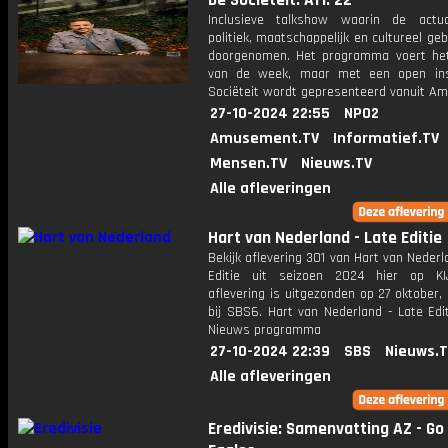
De Sociëteit: Afl. 22
Inclusieve talkshow waarin de actua
politiek, maatschappelijk en cultureel ge
doorgenomen. Het programma voert he
van de week, maar met een open ins
Sociëteit wordt gepresenteerd vanuit A
27-10-2024 22:55
NPO2
Amusement.TV
Informatief.TV
Mensen.TV
Nieuws.TV
Alle afleveringen
Hart van Nederland - Late Editie
Bekijk aflevering 301 van Hart van Nederl
Editie uit seizoen 2024 hier op KI
aflevering is uitgezonden op 27 oktober,
bij SBS6. Hart van Nederland - Late Edi
Nieuws programma
27-10-2024 22:39
SBS
Nieuws.
Alle afleveringen
Eredivisie: Samenvatting AZ - G