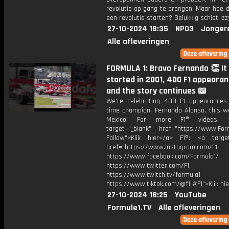
revolutie op gang te brengen. Maar hoe d
een revolutie starten? Gelukkig schiet Izz
27-10-2024 18:35
NPO3
Jonger
Alle afleveringen
FORMULA 1: Bravo Fernando 👏 It 
started in 2001, 400 F1 appearan
and the story continues 📖
We're celebrating 400 F1 appearances
time champion, Fernando Alonso, this w
Mexico! For more F1® videos, v
target="_blank" href="https://www.For
Follow">Klik hier</a> F1®: <a target
href="https://www.instagram.com/F1
https://www.facebook.com/Formula1/
https://www.twitter.com/F1
https://www.twitch.tv/formula1
https://www.tiktok.com/@f1 #F1">Klik hi
27-10-2024 18:25
YouTube
Formule1.TV
Alle afleveringen