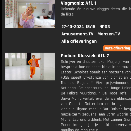
Vlogmania: Afl. 1
Bekende én nieuwe vloggezichten die l
de likes.
27-10-2024 18:15
NPO3
Amusement.TV
Mensen.TV
Alle afleveringen
Podium Klassiek: Afl. 7
Schrijver en theatermaker Marjolijn van
bespreekt hoe de nacht klinkt in de muzie
Lestari Scholtes speelt een nocturne van
FUSE speelt Crystallize van pianist en 
Thomas Beijer. * Vier prijswinnaar
Nationaal Celloconcours, de Jonge Helde
De Falla's Vuurdans. * De Hoge Tafel: 
Jawa Manla vertelt over de wereldmuzie
van Codarts Rotterdam en brengt het 
vioolduo Thyme mee. * Cor Bakker bes
muziekterm sequens, een vorm waarin 
Michel Legrand uitblonk. Met zanger Sjo
Panne brengt hij In je hoofd een wervel
moulins de mon coeur.