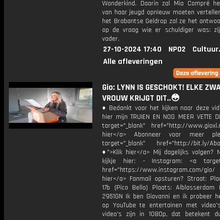
Wonderkind. Daarin zal Mia Compré he
van haar jeugd opnieuw moeten vertellen
het Brabantse Geldrop zal ze het antwoo
op de vraag wie er schuldiger was: zij
vader.
27-10-2024 17:40
NPO2
Cultuur
Alle afleveringen
Gio: LYNN IS GESCHOKT! ELKE ZW
VROUW KRIJGT DIT..😳
♦ Bedankt voor het kijken naar deze vid
hier mijn TRUIEN EN NOG MEER VETTE D
target="_blank" href="http://www.gioxl.
hier</a> Abonneer voor meer ple
target="_blank" href="http://bit.ly/Ab
♦">Klik hier</a> Mij dagelijks volgen?
kijkje hier: - Instagram: <a target
href="https://www.instagram.com/gio
hier</a> Fanmail opsturen? Straat: Pl
17b (Pico Bello) Plaats: Alblasserdam 
2951GN Ik ben Giovanni en ik probeer he
op YouTube te entertainen met video's
video's zijn in 1080p, dat betekent d