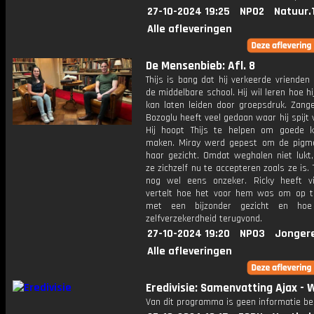
27-10-2024 19:25
NPO2
Natuur.
Alle afleveringen
De Mensenbieb: Afl. 8
Thijs is bang dat hij verkeerde vriende
de middelbare school. Hij wil leren hoe hij
kan laten leiden door groepsdruk. Zan
Bozoglu heeft veel gedaan waar hij spijt 
Hij hoopt Thijs te helpen om goede 
maken. Miray werd gepest om de pigme
haar gezicht. Omdat weghalen niet lukt,
ze zichzelf nu te accepteren zoals ze is. 
nog wel eens onzeker. Ricky heeft viti
vertelt hoe het voor hem was om op t
met een bijzonder gezicht en hoe 
zelfverzekerdheid terugvond.
27-10-2024 19:20
NPO3
Jonger
Alle afleveringen
Eredivisie: Samenvatting Ajax - W
Van dit programma is geen informatie be