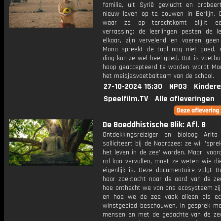
familie, uit Syrië gevlucht en probee
nieuw leven op te bouwen in Berlijn. 
waar ze op terechtkomt blijkt e
verrassing: de leerlingen pesten de l
elkaar, zijn vervelend en voeren geen 
Mona spreekt de taal nog niet goed,
ding kan ze wel heel goed. Dat is voetbal
hoop geaccepteerd te worden wordt Mon
het meisjesvoetbalteam van de school.
27-10-2024 15:30
NPO3
Kindere
Speelfilm.TV
Alle afleveringen
De Boeddhistische Blik: Afl. 8
Ontdekkingsreiziger en bioloog Arita
solliciteert bij de Noordzee: ze wil 'spre
het leven in de zee' worden. Maar, voor
rol kan vervullen, moet ze weten wie di
eigenlijk is. Deze documentaire volgt B
haar zoektocht naar de aard van de zee
hoe onthecht we van ons ecosysteem zij
en hoe we de zee vaak alleen als e
winstgebied beschouwen. In gesprek me
mensen en met de gedachte van de ze