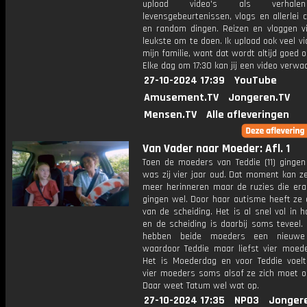
upload video's als verhale
levensgebeurtenissen, vlogs en allerlei 
en random dingen. Reizen en vloggen vi
leukste om te doen. Ik upload ook veel v
mijn familie, want dat wordt altijd goed 
Elke dag om 17:30 kan jij een video verwa
27-10-2024 17:39
YouTube
Amusement.TV
Jongeren.TV
Mensen.TV
Alle afleveringen
Van Vader naar Moeder: Afl. 1
Toen de moeders van Teddie (11) gingen
was zij vier jaar oud. Dat moment kan ze
meer herinneren maar de ruzies die era
gingen wel. Door haar autisme heeft ze 
van de scheiding. Het is al snel vol in 
en de scheiding is daarbij soms teveel.
hebben beide moeders een nieuwe 
waardoor Teddie maar liefst vier moede
Het is Moederdag en voor Teddie voel
vier moeders soms alsof ze zich moet op
Daar weet Tatum wel wat op.
27-10-2024 17:35
NPO3
Jonger