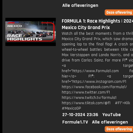
Alle afleveringen
FORMULA 1: Race Highlights | 202
Mexico City Grand Prix
Watch all the best moments from a thril
Mexico City Grand Prix, which saw drama
opening lap to the final flag! A crash o
wheel-to-wheel battles between title c
Max Verstappen and Lando Norris, and a
drive from Carlos Sainz. For more F1® vid
<a target="_bl
href="https://www.Formula1.com Fol
hier</a> F1®: <a target="_
href="https://www.instagram.com/F1
https://www.facebook.com/Formula1/
https://www.twitter.com/F1
https://www.twitch.tv/formula1
https://www.tiktok.com/@f1 #F1">Klik
#MexicoGP
27-10-2024 23:36
YouTube
Formule1.TV
Alle afleveringen