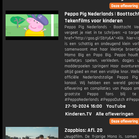
Peppa Pig Nederlands | Boottocht
Tekenfilms voor kinderen
Peppa Pig Nederlands - Boottocht Vee
vergeet je niet in te schrijven: <a targe
href="http://goo.gl/SbYy6A">Klik hier<
is een schattig en ondeugend klein vark
samenwoont met haar kleintje broertj
Mama Big en Papa Big. Peppa houdt
spelletjes spelen, verkleden, dagjes 
modderpoelen springen! Haar avonturen
altijd goed en met een vrolijke knor. We
officiële Nederlandstalige Peppa Pi
kanaal. Wij hebben een wereld gecr
aflevering en compilaties van Peppa om
grootste Peppa fans blij te
#PeppaNederlands #PeppaDutch #Pepp
27-10-2024 16:00
YouTube
Kinderen.TV
Alle afleveringen
Zappbios: Afl. 20
Jeugdfilm. De 11-jarige Mona is, samen