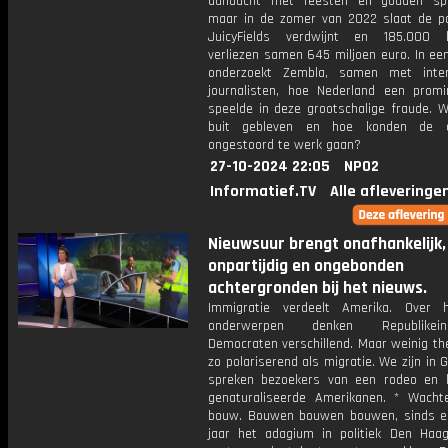
aandacht met feesten en gouden spo
maar in de zomer van 2022 slaat de pa
JuicyFields verdwijnt en 185.000 b
verliezen samen 645 miljoen euro. In ee
onderzoekt Zembla, samen met inter
journalisten, hoe Nederland een promi
speelde in deze grootschalige fraude. W
buit gebleven en hoe konden de op
ongestoord te werk gaan?
27-10-2024 22:05
NPO2
Informatief.TV
Alle afleveringe
Nieuwsuur brengt onafhankelijk,
onpartijdig en ongebonden
achtergronden bij het nieuws.
Immigratie verdeelt Amerika. Over 
onderwerpen denken Republike
Democraten verschillend. Maar weinig th
zo polariserend als migratie. We zijn in 
spreken bezoekers van een rodeo en 
genaturaliseerde Amerikanen. * Wach
bouw. Bouwen bouwen bouwen, sinds e
jaar het adagium in politiek Den Haa