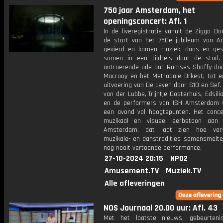
750 jaar Amsterdam, het
openingsconcert: Afl. 1
In de liveregistratie vanuit de Ziggo D
de start van het 750e jubileum van 
gevierd en komen muziek, dans en ges
samen in een tijdreis door de stad
ontroerende ode aan Ramses Shaffy do
Macrooy en het Metropole Orkest, tot e
uitvoering van De Leven door S10 en Sef.
van der Lubbe, Trijntje Oosterhuis, Edsil
en de performers van ISH Amsterdam 
een avond vol hoogtepunten. Het conce
muzikaal en visueel eerbetoon aan 
Amsterdam, dat laat zien hoe versc
muzikale- en danstradities samensmelte
nog nooit vertoonde performance.
27-10-2024 20:15
NPO2
Amusement.TV
Muziek.TV
Alle afleveringen
NOS Journaal 20.00 uur: Afl. 43
Met het laatste nieuws, gebeurteni