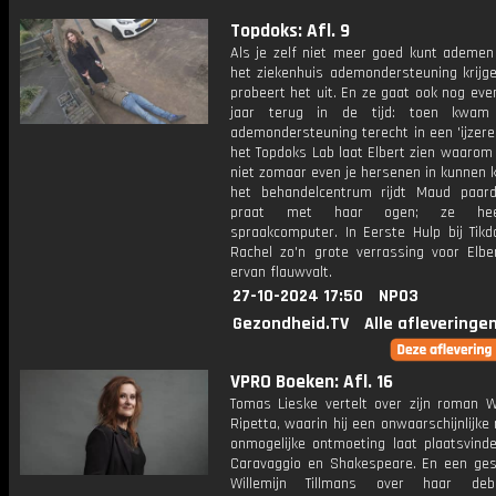
Topdoks: Afl. 9
Als je zelf niet meer goed kunt ademen 
het ziekenhuis ademondersteuning krijge
probeert het uit. En ze gaat ook nog ev
jaar terug in de tijd: toen kwam
ademondersteuning terecht in een 'ijzeren
het Topdoks Lab laat Elbert zien waarom
niet zomaar even je hersenen in kunnen 
het behandelcentrum rijdt Maud paar
praat met haar ogen; ze he
spraakcomputer. In Eerste Hulp bij Tikd
Rachel zo'n grote verrassing voor Elber
ervan flauwvalt.
27-10-2024 17:50
NPO3
Gezondheid.TV
Alle afleveringe
VPRO Boeken: Afl. 16
Tomas Lieske vertelt over zijn roman W
Ripetta, waarin hij een onwaarschijnlijke
onmogelijke ontmoeting laat plaatsvind
Caravaggio en Shakespeare. En een ge
Willemijn Tillmans over haar deb