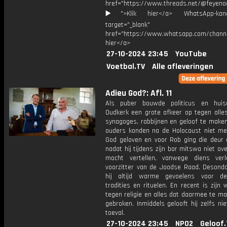
href="https://www.threads.net/@feyeno
▶️">Klik hier</a> WhatsApp-kan
target="_blank"
href="https://www.whatsapp.com/chann
hier</a>
27-10-2024 23:45
YouTube
Voetbal.TV
Alle afleveringen
Adieu God?: Afl. 11
Als puber bouwde politicus en huis
Oudkerk een grote afkeer op tegen alle
synagoges, rabbijnen en geloof te maken
ouders konden na de Holocaust niet me
God geloven en voor Rob ging die deur o
nadat hij tijdens zijn bar mitswa niet ove
mocht vertellen, vanwege diens ver
voorzitter van de Joodse Raad. Desonda
hij altijd warme gevoelens voor d
tradities en rituelen. En recent is zijn
tegen religie en alles dat daarmee te m
gebroken. Inmiddels gelooft hij zelfs ni
toeval.
27-10-2024 23:45
NPO2
Geloof.