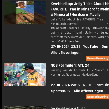
Kwebbelkop: Jelly Talks About hi
FAVORITE Tree in Minecraft #Mi
#MinecraftHardcore #Jelly
Jelly Talks About his FAVORITE Tree in 
#MinecraftSurvival #Min
#MinecraftHardcore #Jelly #Kwebbel
out my best friend: Jelly: <a target
href="https://www.youtube.com/watch?v
FoIt3s">Klik hier</a>
27-10-2024 23:31
YouTube
Gam
Alle afleveringen
NOS Formule 1: Afl. 24
Verslag van de Formule 1 GP Mexico, 
Hermanos Rodríguez, Mexico-Stad.
27-10-2024 23:15
NPO1
Formule
Sporten.TV
Alle afleveringen