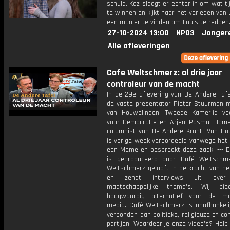
schuld. Kaz slaagt er echter in om wat ti
te winnen en kijkt naar het verleden van 
een manier te vinden om Louis te redden
27-10-2024 13:00
NPO3
Jonger
Alle afleveringen
Cafe Weltschmerz: al drie jaar
controleur van de macht
In de 29e aflevering van De Andere Tafe
de vaste presentator Pieter Stuurman m
van Houwelingen, Tweede Kamerlid v
voor Democratie en Arjen Pasma, Hom
columnist van De Andere Krant. Van Ho
is vorige week veroordeeld vanwege het 
een Meme en bespreekt deze zaak. --- D
is geproduceerd door Café Weltschm
Weltschmerz gelooft in de kracht van he
en zendt interviews uit over 
maatschappelijke thema's. Wij bi
hoogwaardig alternatief voor de ma
media. Café Weltschmerz is onafhankelij
verbonden aan politieke, religieuze of c
partijen. Waardeer je onze video's? Help