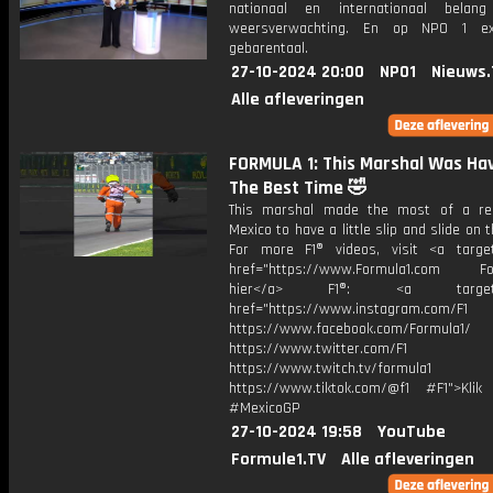
nationaal en internationaal bela
weersverwachting. En op NPO 1 e
gebarentaal.
27-10-2024 20:00
NPO1
Nieuws.
Alle afleveringen
FORMULA 1: This Marshal Was Ha
The Best Time 🤣
This marshal made the most of a re
Mexico to have a little slip and slide on t
For more F1® videos, visit <a target
href="https://www.Formula1.com Fol
hier</a> F1®: <a target="_
href="https://www.instagram.com/F1
https://www.facebook.com/Formula1/
https://www.twitter.com/F1
https://www.twitch.tv/formula1
https://www.tiktok.com/@f1 #F1">Klik
#MexicoGP
27-10-2024 19:58
YouTube
Formule1.TV
Alle afleveringen