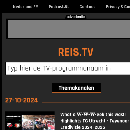
Nederland.FM
Podcast.NL
Contact
Privacy & Co
REIS.TV
27-10-2024
What a 𝐖-𝐖-𝐖-eek this was! |
Highlights FC Utrecht - Feyenoord
Eredivisie 2024-2025