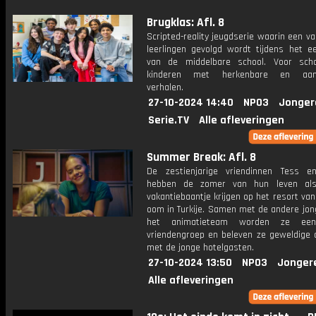
Brugklas: Afl. 8
Scripted-reality jeugdserie waarin een v
leerlingen gevolgd wordt tijdens het ee
van de middelbare school. Voor sch
kinderen met herkenbare en aang
verhalen.
27-10-2024 14:40
NPO3
Jonger
Serie.TV
Alle afleveringen
Summer Break: Afl. 8
De zestienjarige vriendinnen Tess 
hebben de zomer van hun leven al
vakantiebaantje krijgen op het resort va
oom in Turkije. Samen met de andere jon
het animatieteam worden ze een
vriendengroep en beleven ze geweldige 
met de jonge hotelgasten.
27-10-2024 13:50
NPO3
Jonger
Alle afleveringen