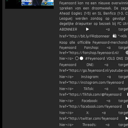
Feyenoord kan na een nieuwe overwinni
spreken van een droomweek. De zeg
Ahead Eagles (1-5) en SL Benfica (1-3, 
League) werden zondag op gevolgd
degelijke driepunter op bezoek bij FC Utr
ABONNEER ▶️ <a target="_
href="http://bit.ly/FRabonneer 🛍">Klik
Koop alle officiële Feyenoord-merchandi
Feyenoord Fanshop: <a target="
href="https://fanshop.feyenoord.nl/
hier</a> ⚪️⚫ #Feyenoord VOLG ONS OO
Feyenoord ONE: <a target="
href="https://go.feyenoord.nl/youtube-on
hier</a> Instagram: <a target=
href="http://instagram.com/feyenoord
hier</a> TikTok: <a target="
href="https://TikTok.com/@Feyenoord
hier</a> Facebook: <a target="
href="http://facebook.com/feyenoord
hier</a> X: <a target="_
href="http://twitter.com/feyenoord
hier</a> Threads: <a target="