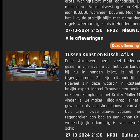
grote woningtekort moet aanpakken. 
minister van Volkshuisvesting Mona Keijz
jaar 100.000 woningen bouwen. Maar h
het lijkt, de praktijk blijkt met name do
regels weerbarstig, zoals in Haarlemmer
27-10-2024 21:30
NPO2
Nieuws.
Alle afleveringen
Tussen Kunst en Kitsch: Afl. 9
Emiel Aardewerk heeft veel Nederlan
gezien in zijn leven, maar het paar kand
hij nu in handen krijgt, is hij n
tegengekomen. Ze zijn uitzonderlijk 
Hoeveel zijn deze waard? In Kastee
bekijkt expert Marcel Brouwer een beeld
ook een exemplaar in het Kröller Müller
vinden is. De maker, Hildo Krop, is het
geworden als stadsbeeldhouwer van A
Ook komen twee blauwe vaasjes me
regendraken aan bod en een kanon uit 
waarschijnlijk afkomstig is van een 
schip.
27-10-2024 21:30
NPO1
Cultuur