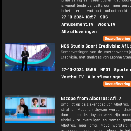
lambrisering een sfeerloos en kleurloos 
is vanuit beide behoefte aan meer perso
in het interieur wat nu totaal ontbreekt.
27-10-2024 18:57
SBS
Amusement.TV
Woon.TV
Alle afleveringen
NOS Studio Sport Eredivisie: Afl.
Samenvattingen van de voetbalwedstrij
Eredivisie, met analyses van Leonne Stent
27-10-2024 18:55
NPO1
Sporten
Voetbal.TV
Alle afleveringen
Escape from Albatros: Afl. 7
Oma ligt op de ziekenboeg van Albatros.
straf en Maud en Jayson worden thui
door de politie. Jayson weet zijn moe
eindelijk te overtuigen en samen gaa
Albatros, naar oma. Maud worstelt 
overspannen ouders en probeert in het