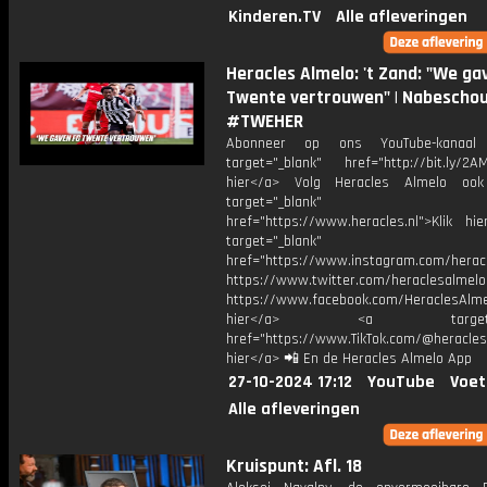
Kinderen.TV
Alle afleveringen
Heracles Almelo: 't Zand: "We ga
Twente vertrouwen" | Nabescho
#TWEHER
Abonneer op ons YouTube-kanaal
target="_blank" href="http://bit.ly/2AM
hier</a> Volg Heracles Almelo oo
target="_blank"
href="https://www.heracles.nl">Klik hi
target="_blank"
href="https://www.instagram.com/herac
https://www.twitter.com/heraclesalmelo
https://www.facebook.com/HeraclesAlmel
hier</a> <a target="_
href="https://www.TikTok.com/@heracles
hier</a> 📲 En de Heracles Almelo App
27-10-2024 17:12
YouTube
Voet
Alle afleveringen
Kruispunt: Afl. 18