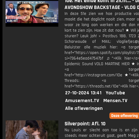
10e: Het einde komt in zicht... - D
AVONDSHOW BACKSTAGE - VLOG 0
In deze 51e zien we hoe productie va
maakt die het daglicht nooit zien, maar 
waar ze lang aan werken en die dan 
kort te zien zijn. Hoe zit dat nou? ★ Wil j
sturen? Leuk joh! » Postbus 188, 1723 
Scharwoude of MAIL: vlogliefjes@g
Beluister alle muziek hier: <a target
href="https://open.spotify.com/playli
si=7364e5ead47547bf ♫">Klik hier</a
Epidemic Sound VOLG MARTINE HIER ★ I
<a target="_bl
href="http://instagram.com/10e ★">Klik
Threads: <a target="_
href="https://threads.net/10e">Klik hier
27-10-2024 13:41
YouTube
Amusement.TV
Mensen.TV
Alle afleveringen
Silverpoint: Afl. 10
Nu Louis er slecht aan toe is en zijn
steeds meer achteruit gaat, geeft Meg z