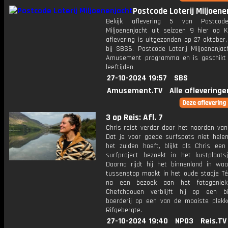
Postcode Loterij Miljoene
Bekijk aflevering 5 van Postcode
Miljoenenjacht uit seizoen 9 hier op K
aflevering is uitgezonden op 27 oktober,
bij SBS6. Postcode Loterij Miljoenenjac
Amusement programma en is geschikt 
leeftijden
27-10-2024 19:57
SBS
Amusement.TV
Alle afleveringe
3 op Reis: Afl. 7
Chris reist verder door het noorden van
Dat je voor goede surfspots niet hele
het zuiden hoeft, blijkt als Chris een 
surfproject bezoekt in het kustplaatsj
Daarna rijdt hij het binnenland in waa
tussenstop maakt in het oude stadje Té
na een bezoek aan het fotogeniek
Chefchaouen verblijft hij op een bi
boerderij op een van de mooiste plekk
Rifgebergte.
27-10-2024 19:40
NPO3
Reis.TV