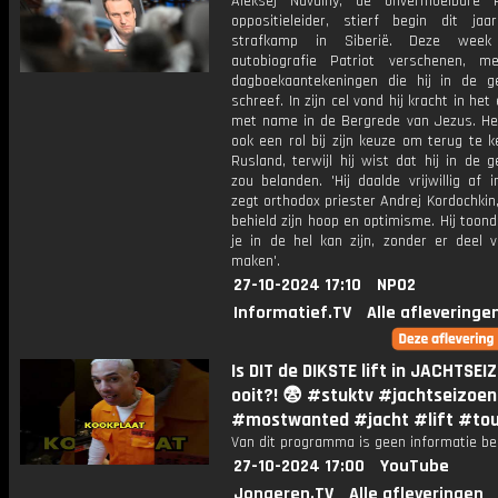
Aleksej Navalny, de onvermoeibare 
oppositieleider, stierf begin dit ja
strafkamp in Siberië. Deze week
autobiografie Patriot verschenen, m
dagboekaantekeningen die hij in de g
schreef. In zijn cel vond hij kracht in het
met name in de Bergrede van Jezus. He
ook een rol bij zijn keuze om terug te 
Rusland, terwijl hij wist dat hij in de 
zou belanden. 'Hij daalde vrijwillig af i
zegt orthodox priester Andrej Kordochkin,
behield zijn hoop en optimisme. Hij toon
je in de hel kan zijn, zonder er deel v
maken'.
27-10-2024 17:10
NPO2
Informatief.TV
Alle afleveringe
Is DIT de DIKSTE lift in JACHTSEI
ooit?! 😨 #stuktv #jachtseizoen
#mostwanted #jacht #lift #to
Van dit programma is geen informatie be
27-10-2024 17:00
YouTube
Jongeren.TV
Alle afleveringen