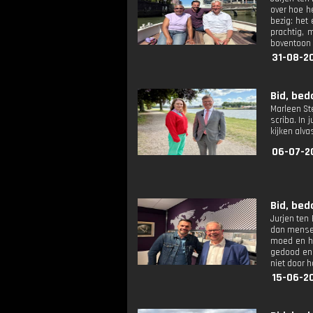
over hoe h
bezig: het
prachtig,
boventoon 
31-08-2
Bid, bed
Marleen Ste
scriba. In 
kijken alva
06-07-2
Bid, bed
Jurjen ten
dan mensen
moed en he
gedood en 
niet door 
15-06-2