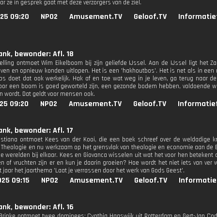
ar ze in gesprek gaat met deze verzorgers van de ziel.
025 09:20
NPO2
Amusement.TV
Geloof.TV
Informatie
ank, bewonder: Afl. 18
elling ontmoet Wim Eikelboom bij zijn geliefde IJssel. Aan de IJssel ligt het
even en opnieuw konden uitlopen. Het is een 'hakhoutbos'. Het is net als in een 
os doet dat ook werkelijk. Hak af en toe wat weg in je leven, ga terug naar 
oor een boom is goed geworteld zijn, een gezonde bodem hebben, voldoende w
en wordt. Dat geldt voor mensen ook.
25 09:20
NPO2
Amusement.TV
Geloof.TV
Informatie
ank, bewonder: Afl. 17
stiana ontmoet Kees van der Kooi, die een boek schreef over de weldadige kr
 Theologie en nu werkzaam op het grensvlak van theologie en economie aan de Er
 werelden bij elkaar. Kees en Giovanca wisselen uit wat het voor hen betekent om
n of vruchten zijn er en kun je daarin groeien? Hoe wordt het niet iets van ver 
t jaar het jaarthema 'Laat je verrassen door het werk van Gods Geest'.
025 09:15
NPO2
Amusement.TV
Geloof.TV
Informatie
ank, bewonder: Afl. 16
 Brinke ontmoet twee dominees: Cynthia Haaswijk uit Rotterdam en Gert-Jan Co