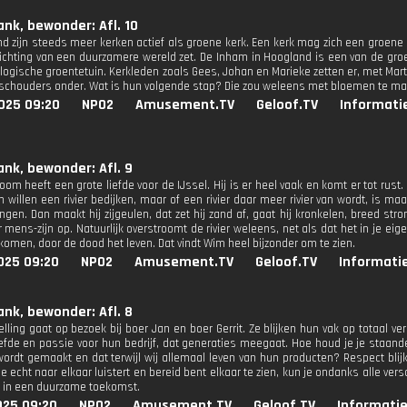
ank, bewonder: Afl. 10
nd zijn steeds meer kerken actief als groene kerk. Een kerk mag zich een groen
 richting van een duurzamere wereld zet. De Inham in Hoogland is een van de gr
logische groentetuin. Kerkleden zoals Gees, Johan en Marieke zetten er, met Mar
chouders onder. Wat is hun volgende stap? Die zou weleens met bloemen te m
025 09:20
NPO2
Amusement.TV
Geloof.TV
Informati
ank, bewonder: Afl. 9
om heeft een grote liefde voor de IJssel. Hij is er heel vaak en komt er tot rust. 
willen een rivier bedijken, maar of een rivier daar meer rivier van wordt, is maa
ngen. Dan maakt hij zijgeulen, dat zet hij zand af, gaat hij kronkelen, breed st
r mens-zijn op. Natuurlijk overstroomt de rivier weleens, net als dat het in je e
komen, door de dood het leven. Dat vindt Wim heel bijzonder om te zien.
025 09:20
NPO2
Amusement.TV
Geloof.TV
Informati
ank, bewonder: Afl. 8
lling gaat op bezoek bij boer Jan en boer Gerrit. Ze blijken hun vak op totaal ve
iefde en passie voor hun bedrijf, dat generaties meegaat. Hoe houd je je staan
wordt gemaakt en dat terwijl wij allemaal leven van hun producten? Respect blijk
 je echt naar elkaar luistert en bereid bent elkaar te zien, kun je ondanks alle ver
 in een duurzame toekomst.
025 09:20
NPO2
Amusement.TV
Geloof.TV
Informatie