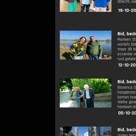
Utrecht, wa
19-10-2
Bid, bed
Marleen St
wortels bl
maar dit b
essentie v
rust gelat
12-10-20
Bid, bed
Giovanca O
hoogleraar
komen twee
Welke gave
hanteert di
05-10-2
Bid, bed
Jurjen ten