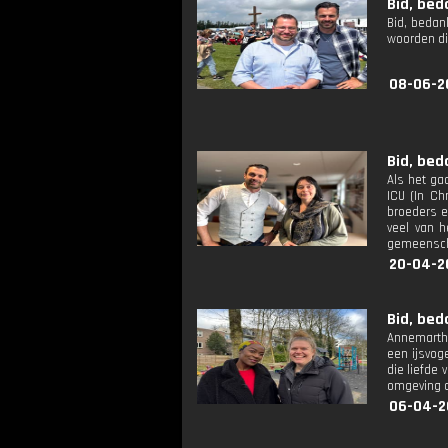
Bid, bed
Bid, bedan
woorden di
08-06-2
Bid, bed
Als het ga
ICU (In Ch
broeders e
veel van h
gemeenscha
20-04-2
Bid, bed
Annemarthe
een ijsvog
die liefde
omgeving o
06-04-2