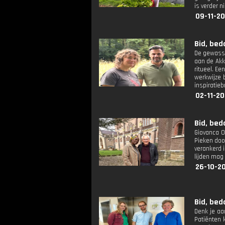
is verder n
09-11-2
Bid, bed
De gewasse
aan de Akk
ritueel. Ee
werkwijze 
inspiratie
02-11-20
Bid, bed
Giovanca Os
Pieken door
verankerd i
lijden mag 
26-10-2
Bid, bed
Denk je aa
Patiënten 