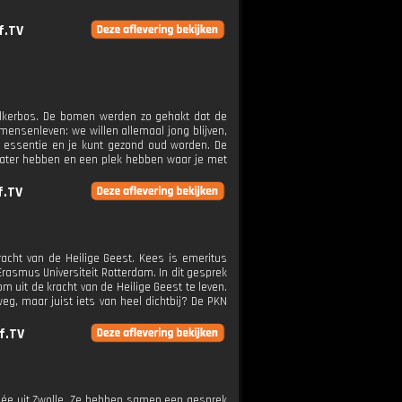
f.TV
 Zalkerbos. De bomen werden zo gehakt dat de
mensenleven: we willen allemaal jong blijven,
de essentie en je kunt gezond oud worden. De
ater hebben en een plek hebben waar je met
f.TV
acht van de Heilige Geest. Kees is emeritus
asmus Universiteit Rotterdam. In dit gesprek
 uit de kracht van de Heilige Geest te leven.
weg, maar juist iets van heel dichtbij? De PKN
f.TV
dée uit Zwolle. Ze hebben samen een gesprek