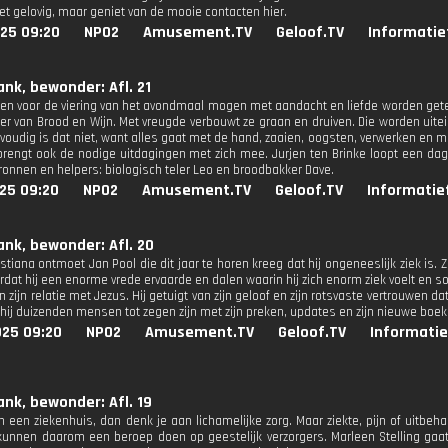
iet gelovig, maar geniet van de mooie contacten hier.
025 09:20
NPO2
Amusement.TV
Geloof.TV
Informatie
ank, bewonder: Afl. 21
n voor de viering van het avondmaal mogen met aandacht en liefde worden getee
er van Brood en Wijn. Met vreugde verbouwt ze graan en druiven. Die worden uitein
nvoudig is dat niet, want alles gaat met de hand, zaaien, oogsten, verwerken en me
brengt ook de nodige uitdagingen met zich mee. Jurjen ten Brinke loopt een d
bronnen en helpers: biologisch teler Leo en broodbakker Dave.
25 09:20
NPO2
Amusement.TV
Geloof.TV
Informatie
ank, bewonder: Afl. 20
tiana ontmoet Jan Pool die dit jaar te horen kreeg dat hij ongeneeslijk ziek is. 
dat hij een enorme vrede ervaarde en dalen waarin hij zich enorm ziek voelt en so
n zijn relatie met Jezus. Hij getuigt van zijn geloof en zijn rotsvaste vertrouwen 
hij duizenden mensen tot zegen zijn met zijn preken, updates en zijn nieuwe boek 
025 09:20
NPO2
Amusement.TV
Geloof.TV
Informatie
ank, bewonder: Afl. 19
n een ziekenhuis, dan denk je aan lichamelijke zorg. Maar ziekte, pijn of uitbeh
kunnen daarom een beroep doen op geestelijk verzorgers. Marleen Stelling gaat 