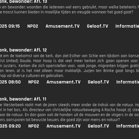
ank, bewonder: Afl. 13
k en bewonder; woorden die iedereen wel eens gebruikt, maar welke betekenis he
e troost kunnen bieden in moeilijke tijden en vreugde wanneer het goed gaat?
025 09:15
NPO2
Amusement.TV
Geloof.TV
Informatie
ank, bewonder: Afl. 12
at om de toekomst van de kerk, dan ziet Esther van Schie een rijkdom aan kansen
rist United) Gouda. Haar hoop is dat veel meer kerken zich gaan openen voo
n zusters. Kerken die zich openstellen voor, vaak jonge, migranten krijgen gra
en leren, al is het niet alleen maar makkelijk. Jurjen ten Brinke gaat langs
p vol diverse culturen en gebruiken.
025 08:50
NPO2
Amusement.TV
Geloof.TV
Informati
ank, bewonder: Afl. 11
 Westerbeek raakt met de jaren steeds meer onder de indruk van de natuur. Haa
el in het bos. Als directeur van christelijke natuurbeweging A Rocha hoopt zi
 voor de natuur. En dan gaan ook de handen uit de mouwen en de vingers in de a
ns aansporen tot bewuste keuzes die goed zijn voor mens en natuur?
025 09:20
NPO2
Amusement.TV
Geloof.TV
Informati