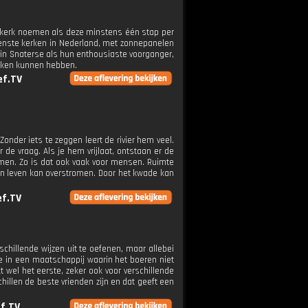
e kerk noemen als deze minstens één stap per
oenste kerken in Nederland, met zonnepanelen
tin Snaterse als hun enthousiaste voorganger,
aken kunnen hebben.
ef.TV
Zonder iets te zeggen leert de rivier hem veel.
r de vraag. Als je hem vrijlaat, ontstaan er de
romen. Zo is dat ook vaak voor mensen. Ruimte
igen leven kan overstromen. Door het kwade kan
ef.TV
rschillende wijzen uit te oefenen, maar allebei
de in een maatschappij waarin het boeren niet
t wel het eerste, zeker ook voor verschillende
schillen de beste vrienden zijn en dat geeft een
f.TV