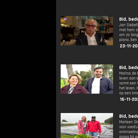
Bid, bed
Jan Siebeli
met hem ov
om zo lang
piano. Een
23-11-20
Bid, bed
Marina de 
leven aan e
vormt een 
het leven. 
op een inn
16-11-20
Bid, bed
Marleen St
voor voeds
ontmoeting 
graag bij a