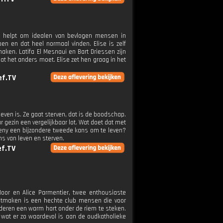
die helpt om idealen van bevlogen mensen in
n en dat heel normaal vinden. Elise is zelf
ken. Latifa El Mesnaui en Bart Driessen zijn
at het anders moet. Elise zet hen graag in het
ef.TV
geven is. Ze gaat sterven, dat is de boodschap.
r gezin een vergelijkbaar lot. Wat doet dat met
 Reny een bijzondere tweede kans om te leven?
s van leven en sterven.
ef.TV
oor en Alice Parmentier, twee enthousiaste
 uitmaken is een hechte club mensen die voor
nderen een warm hart onder de riem te steken.
n wat er zo waardevol is aan de oudkatholieke