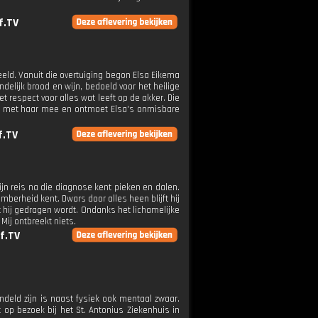
f.TV
ld. Vanuit die overtuiging begon Elsa Eikema
delijk brood en wijn, bedoeld voor het heilige
t respect voor alles wat leeft op de akker. Die
ag met haar mee en ontmoet Elsa's onmisbare
f.TV
Zijn reis na die diagnose kent pieken en dalen.
mberheid kent. Dwars door alles heen blijft hij
dat hij gedragen wordt. Ondanks het lichamelijke
Mij ontbreekt niets.
f.TV
andeld zijn is naast fysiek ook mentaal zwaar.
op bezoek bij het St. Antonius Ziekenhuis in