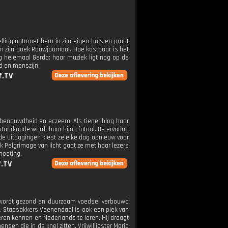
telling ontmoet hem in zijn eigen huis en praat
an zijn boek Rouwjournaal. Hoe kostbaar is het
g helemaal Gerda: haar muziek ligt nog op de
d en menszijn.
f.TV
e benauwdheid en eczeem. Als tiener hing haar
atuurkunde wordt haar bijna fataal. De ervaring
de uitdagingen kiest ze elke dag opnieuw voor
ek Pelgrimage van licht gaat ze met haar lezers
moeting.
f.TV
r wordt gezond en duurzaam voedsel verbouwd
 Stadsakkers Veenendaal is ook een plek van
eren kennen en Nederlands te leren. Hij draagt
nsen die in de knel zitten. Vrijwilligster Mario