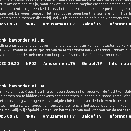
et is om dominee te zijn, maar ook welke diepere roeping eraan ten grondslag lig
 ene moment leid je een kerkdienst, het andere moment voer je pastorale gesp
 maar ook bewogen beroep. Het leed dat je tegenkomt, is soms enorm. Hoe h
voeren dat je mensen dichterbij God wilt brengen en gelooft in de kracht van een 
025 09:20
NPO2
Amusement.TV
Geloof.TV
Informatie
ank, bewonder: Afl. 16
lling ontmoet René de Reuver in het dienstencentrum van de Protestantse Kerk in U
juli 2025 zwaait hij af als gezicht van de Protestantse Kerk Nederland. Daarom bl
st vooruit naar de toekomst. Wat hoopt René voor zichzelf, maar zeker ook voor de
025 09:20
NPO2
Amusement.TV
Geloof.TV
Informati
ank, bewonder: Afl. 14
 Brinke ontmoet Klaas Muurling van Open Doors in het kader van de Nacht van Ge
 samen om te bidden voor vervolgde christenen in landen als Noord-Korea, Afg
t doorzettingsvermogen van vervolgde christenen over de hele wereld inspirer
toch maken zij zich zorgen om ons, want bij ons is het zoveel subtieler: rijkdom
hoe makkelijk wij afgeleid worden van het zoeken van God. Wat merken de mensen
025 09:20
NPO2
Amusement.TV
Geloof.TV
Informatie