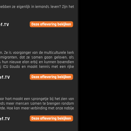
bben ze eigenlijk in iemands leven? Zijn het
f.TV
. Ze is voorganger van de multiculturele kerk
r migranten, dat ze samen gaan geloven, als
tis hun nieuwe elan erbij en kunnen bovendien
 bij ICU Gouda en maakt kennis met een rijke
ef.TV
r hart maakt een sprongetje bij het zien van
j steeds meer mensen samen te brengen rondom
arde. Hoe kan meer verbinding met onze nabije
ef.TV