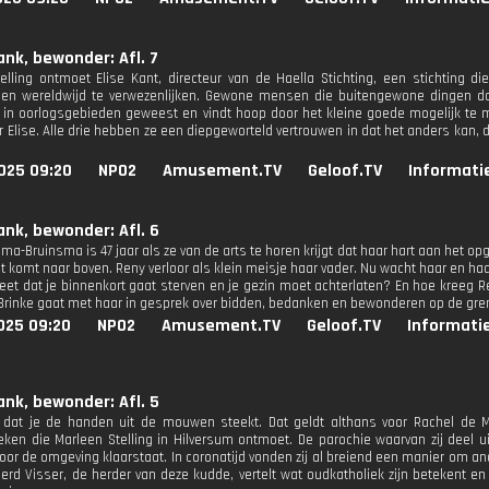
ank, bewonder: Afl. 7
elling ontmoet Elise Kant, directeur van de Haella Stichting, een stichting 
en wereldwijd te verwezenlijken. Gewone mensen die buitengewone dingen doe
 in oorlogsgebieden geweest en vindt hoop door het kleine goede mogelijk te ma
 Elise. Alle drie hebben ze een diepgeworteld vertrouwen in dat het anders kan, d
025 09:20
NPO2
Amusement.TV
Geloof.TV
Informati
ank, bewonder: Afl. 6
a-Bruinsma is 47 jaar als ze van de arts te horen krijgt dat haar hart aan het op
t komt naar boven. Reny verloor als klein meisje haar vader. Nu wacht haar en haa
 weet dat je binnenkort gaat sterven en je gezin moet achterlaten? En hoe kreeg
 Brinke gaat met haar in gesprek over bidden, bedanken en bewonderen op de gren
025 09:20
NPO2
Amusement.TV
Geloof.TV
Informati
ank, bewonder: Afl. 5
 dat je de handen uit de mouwen steekt. Dat geldt althans voor Rachel de M
eken die Marleen Stelling in Hilversum ontmoet. De parochie waarvan zij deel
voor de omgeving klaarstaat. In coronatijd vonden zij al breiend een manier om a
eerd Visser, de herder van deze kudde, vertelt wat oudkatholiek zijn betekent e