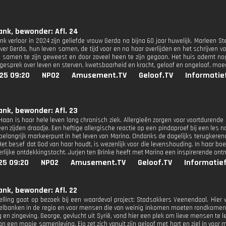
ank, bewonder: Afl. 24
nk verloor in 2024 zijn geliefde vrouw Gerda na bijna 60 jaar huwelijk. Marleen S
er Gerda, hun leven samen, de tijd voor en na haar overlijden en het schrijven v
 samen te zijn geweest en door zoveel heen te zijn gegaan. Het huis ademt no
 gesprek over leven en sterven, kwetsbaarheid en kracht, geloof en ongeloof, moe
25 09:20
NPO2
Amusement.TV
Geloof.TV
Informatie
ank, bewonder: Afl. 23
Haan is haar hele leven lang chronisch ziek. Allergieën zorgen voor voortdurend
en zijden draadje. Een heftige allergische reactie op een pindaproef bij een les n
belangrijk markeerpunt in het leven van Marina. Ondanks de dagelijks terugkeren
Het besef dat God van haar houdt, is wezenlijk voor die levenshouding. In haar bo
erlijke ontdekkingstocht. Jurjen ten Brinke heeft met Marina een inspirerende ont
25 09:20
NPO2
Amusement.TV
Geloof.TV
Informatie
ank, bewonder: Afl. 22
elling gaat op bezoek bij een waardevol project: Stadsakkers Veenendaal. Hie
elbanken in de regio en voor mensen die van weinig inkomen moeten rondkomen.
en zingeving. George, gevlucht uit Syrië, vond hier een plek om lieve mensen te l
an een mooie samenleving. Ejo zet zich vanuit zijn geloof met hart en ziel in voor me