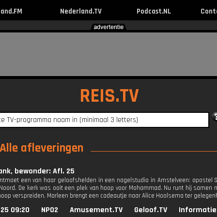
land.FM
Nederland.TV
Podcast.NL
Cont
REIS.TV
Alle afleveringen
ank, bewonder: Afl. 25
ntmoet een van haar geloofshelden in een nagelstudio in Amstelveen: apostel Sher
Noord. De kerk was ooit een plek van hoop voor Mohammad. Nu runt hij samen me
hoop verspreiden. Marleen brengt een cadeautje naar Alice Hoolsema ter gelegenh
025 09:20
NPO2
Amusement.TV
Geloof.TV
Informatie