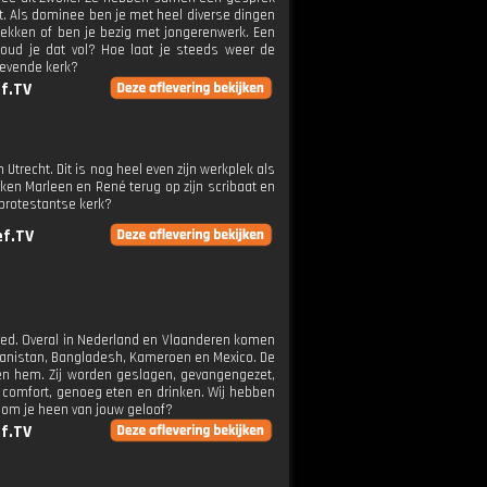
t. Als dominee ben je met heel diverse dingen
rekken of ben je bezig met jongerenwerk. Een
oud je dat vol? Hoe laat je steeds weer de
levende kerk?
f.TV
trecht. Dit is nog heel even zijn werkplek als
ikken Marleen en René terug op zijn scribaat en
 protestantse kerk?
ef.TV
bed. Overal in Nederland en Vlaanderen komen
hanistan, Bangladesh, Kameroen en Mexico. De
en hem. Zij worden geslagen, gevangengezet,
, comfort, genoeg eten en drinken. Wij hebben
 om je heen van jouw geloof?
f.TV