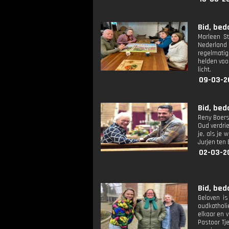
Bid, bed
Marleen St
Nederland 
regelmatig
helden voor
licht.
09-03-2
Bid, bed
Reny Boersm
Oud verdrie
je, als je
Jurjen ten
02-03-2
Bid, bed
Geloven is
oudkatholi
elkaar en 
Pastoor Tj