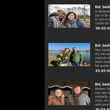
Bid, bed
In Nederla
jaar in de
en een eco
samen de s
30-03-2
Bid, bed
Wim Eikelbo
Wij mensen 
mooiste di
levert mee
het goede 
23-03-2
Bid, bed
Marleen Ste
met veel l
makkelijk 
visies. Als
vertrouwen
16-03-2