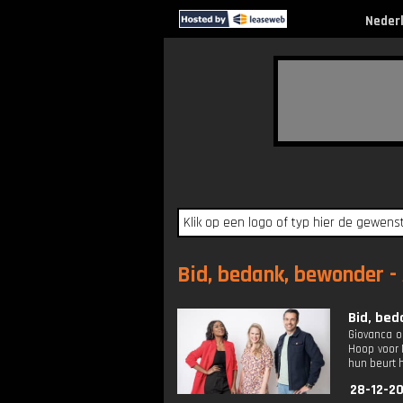
Neder
Bid, bedank, bewonder - 
Bid, bed
Giovanca o
Hoop voor 
hun beurt 
28-12-2