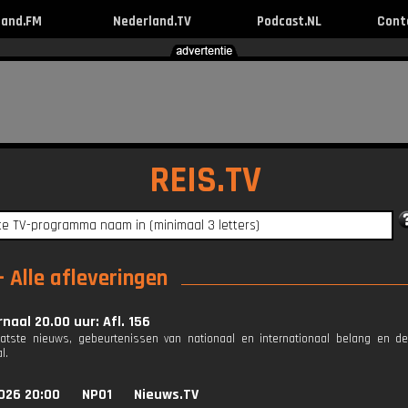
land.FM
Nederland.TV
Podcast.NL
Cont
REIS.TV
 Alle afleveringen
naal 20.00 uur: Afl. 156
aatste nieuws, gebeurtenissen van nationaal en internationaal belang en d
l.
026 20:00
NPO1
Nieuws.TV