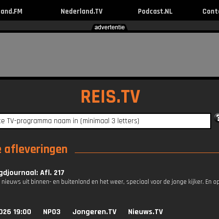
land.FM
Nederland.TV
Podcast.NL
Cont
REIS.TV
e afleveringen
djournaal: Afl. 217
 nieuws uit binnen- en buitenland en het weer, speciaal voor de jonge kijker. En o
026 19:00
NPO3
Jongeren.TV
Nieuws.TV