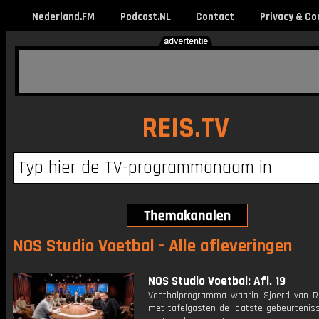
Nederland.FM
Podcast.NL
Contact
Privacy & Co
REIS.TV
NOS Studio Voetbal - Alle afleveringen
NOS Studio Voetbal: Afl. 19
Voetbalprogramma waarin Sjoerd van 
met tafelgasten de laatste gebeurteniss