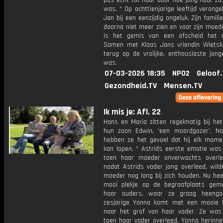
pas echt tot haar door hoe jong haar zus
was. * Op achttienjarige leeftijd veronge
Jan bij een eenzijdig ongeluk. Zijn famil
daarna niet meer zien en voor zijn moed
is het gemis van een afscheid het mo
Samen met Klaas Jans vriendin Wietske
terug op de vrolijke, enthousiaste jong
was.
07-03-2026 18:35
NPO2
Geloof.
Gezondheid.TV
Mensen.TV
Ik mis je: Afl. 22
Hans en Maria zitten regelmatig bij het
hun zoon Edwin, 'een moordgozer'. N
hebben ze het gevoel dat hij elk mome
kan lopen. * Astrids eerste emotie was
toen haar moeder onverwachts overl
nadat Astrids vader jong overleed, wild
moeder nog lang bij zich houden. Nu hee
mooi plekje op de begraafplaats gem
haar ouders, waar ze graag heenga
zesjarige Yonna komt met een mooie k
naar het graf van haar vader. Ze was 
toen haar vader overleed. Yonna herinne