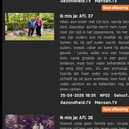
Gezondheid.TV
Mensen.TV
Ik mis je: Afl. 37
Wees een ander niet tot last, leerde Ger
hem. Daardoor durfde Gerrit hem nooit 
naar zijn tijd in het jappenkamp. Na het 
van zijn ouders kon hij moeilijk bij zij
komen. Nu hij zelf ouder wordt, bezoekt
ouders steeds vaker en komt hij dichter
gevoel. * Lenies vader was een knapp
man. Lenie groeide op in een gezin
kinderen, maar haar vader behandelde h
ze enig kind was, als een prinsesje
hoorde dat haar vader zou overlijden,
zichzelf op uit pure wanhoop. Voor haar 
vader vechten en ze beleefden nog d
jaren samen.
25-04-2026 18:35
NPO2
Geloof
Gezondheid.TV
Mensen.TV
Ik mis je: Afl. 36
Hoewel Jaap geen familie was, zorgde
laatste vijf jaar van zijn leven voor hem