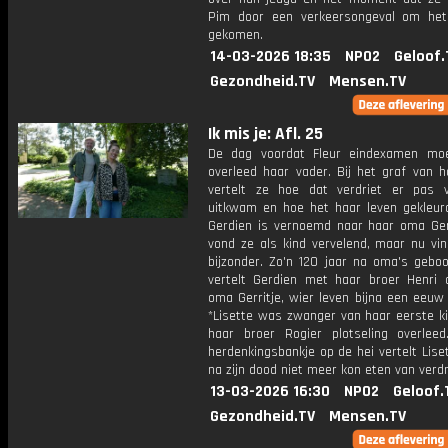
Pim door een verkeersongeval om het
gekomen.
14-03-2026 18:35
NPO2
Geloof.
Gezondheid.TV
Mensen.TV
Ik mis je: Afl. 25
De dag voordat Fleur eindexamen mo
overleed haar vader. Bij het graf van h
vertelt ze hoe dat verdriet er pas v
uitkwam en hoe het haar leven gekleurd
Gerdien is vernoemd naar haar oma Gerr
vond ze als kind vervelend, maar nu vin
bijzonder. Zo'n 120 jaar na oma's gebo
vertelt Gerdien met haar broer Henri 
oma Gerritje, wier leven bijna een eeuw
*Lisette was zwanger van haar eerste ki
haar broer Rogier plotseling overleed
herdenkingsbankje op de hei vertelt Lise
na zijn dood niet meer kon eten van verdr
13-03-2026 16:30
NPO2
Geloof.
Gezondheid.TV
Mensen.TV