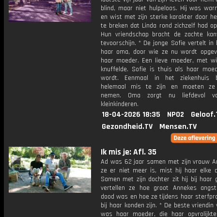
blind, maar niet hulpeloos. Hij was war
en wist met zijn sterke karakter door h
te breken dat Linda rond zichzelf had o
Hun vriendschap bracht de zachte kan
tevoorschijn. * De jonge Sofie vertelt in b
haar oma, door wie ze nu wordt opgev
haar moeder. Een lieve moeder, met wi
knuffelde. Sofie is thuis als haar moe
wordt. Eenmaal in het ziekenhuis b
helemaal mis te zijn en moeten ze 
nemen. Oma zorgt nu liefdevol v
kleinkinderen.
18-04-2026 18:35
NPO2
Geloof.
Gezondheid.TV
Mensen.TV
Ik mis je: Afl. 35
Ad was 62 jaar samen met zijn vrouw A
ze er niet meer is, mist hij haar elke 
Samen met zijn dochter zit hij bij haar 
vertellen ze hoe groot Annekes angs
dood was en hoe ze tijdens haar sterfpr
bij haar konden zijn. * De beste vriendin
was haar moeder, die haar opvrolijkt