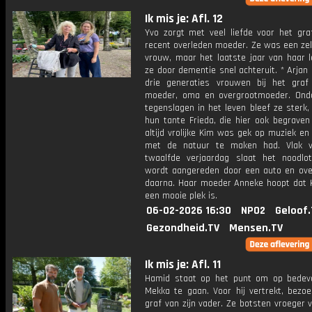
Ik mis je: Afl. 12
Yvo zorgt met veel liefde voor het graf
recent overleden moeder. Ze was een zel
vrouw, maar het laatste jaar van haar l
ze door dementie snel achteruit. * Arjan 
drie generaties vrouwen bij het gra
moeder, oma en overgrootmoeder. Ond
tegenslagen in het leven bleef ze sterk,
hun tante Frieda, die hier ook begraven 
altijd vrolijke Kim was gek op muziek en
met de natuur te maken had. Vlak v
twaalfde verjaardag slaat het noodlo
wordt aangereden door een auto en overl
daarna. Haar moeder Anneke hoopt dat 
een mooie plek is.
06-02-2026 16:30
NPO2
Geloof.
Gezondheid.TV
Mensen.TV
Ik mis je: Afl. 11
Hamid staat op het punt om op bedev
Mekka te gaan. Voor hij vertrekt, bezoe
graf van zijn vader. Ze botsten vroeger