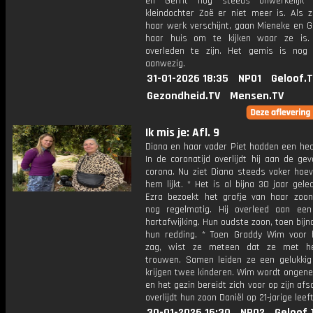
en Gerrit nog steeds onwerkelijk
kleindochter Zoë er niet meer is. Als z
haar werk verschijnt, gaan Mieneke en G
haar huis om te kijken waar ze is. 
overleden te zijn. Het gemis is nog
aanwezig.
31-01-2026 18:35
NPO1
Geloof.
Gezondheid.TV
Mensen.TV
Ik mis je: Afl. 9
Diana en haar vader Piet hadden een hec
In de coronatijd overlijdt hij aan de ge
corona. Nu ziet Diana steeds vaker hoev
hem lijkt. * Het is al bijna 30 jaar gel
Ezra bezoekt het grafje van haar zoon
nog regelmatig. Hij overleed aan een
hartafwijking. Hun oudste zoon, toen bijna
hun redding. * Toen Graddy Wim voor 
zag, wist ze meteen dat ze met h
trouwen. Samen leiden ze een gelukkig
krijgen twee kinderen. Wim wordt ongenee
en het gezin bereidt zich voor op zijn afs
overlijdt hun zoon Daniël op 21-jarige leeft
30-01-2026 16:30
NPO2
Geloof.