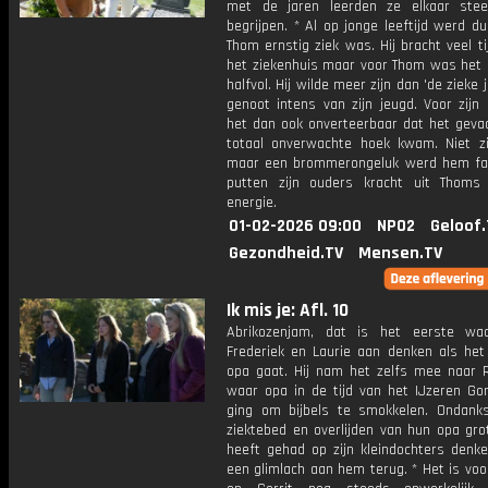
met de jaren leerden ze elkaar ste
begrijpen. * Al op jonge leeftijd werd dui
Thom ernstig ziek was. Hij bracht veel ti
het ziekenhuis maar voor Thom was het g
halfvol. Hij wilde meer zijn dan 'de zieke 
genoot intens van zijn jeugd. Voor zijn
het dan ook onverteerbaar dat het gevaa
totaal onverwachte hoek kwam. Niet zij
maar een brommerongeluk werd hem fat
putten zijn ouders kracht uit Thoms 
energie.
01-02-2026 09:00
NPO2
Geloof.
Gezondheid.TV
Mensen.TV
Ik mis je: Afl. 10
Abrikozenjam, dat is het eerste waa
Frederiek en Laurie aan denken als het
opa gaat. Hij nam het zelfs mee naar 
waar opa in de tijd van het IJzeren Gor
ging om bijbels te smokkelen. Ondank
ziektebed en overlijden van hun opa gro
heeft gehad op zijn kleindochters denk
een glimlach aan hem terug. * Het is vo