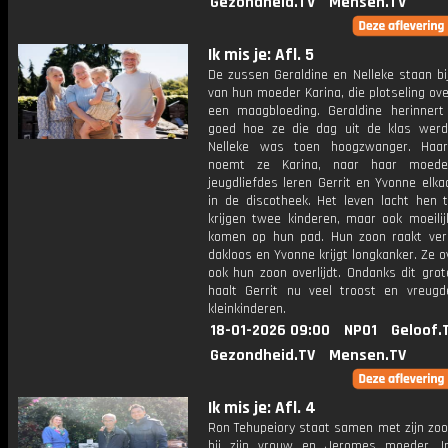
Gezondheid.TV
Mensen.TV
Ik mis je: Afl. 5
De zussen Geraldine en Nelleke staan bi
van hun moeder Karina, die plotseling ov
een maagbloeding. Geraldine herinnert
goed hoe ze die dag uit de klas werd
Nelleke was toen hoogzwanger. Haar
noemt ze Karina, naar haar moede
jeugdliefdes leren Gerrit en Yvonne elk
in de discotheek. Het leven lacht hen 
krijgen twee kinderen, maar ook moeilij
komen op hun pad. Hun zoon raakt ver
dakloos en Yvonne krijgt longkanker. Ze ov
ook hun zoon overlijdt. Ondanks dit grot
haalt Gerrit nu veel troost en vreugde
kleinkinderen.
18-01-2026 09:00
NPO1
Geloof.
Gezondheid.TV
Mensen.TV
Ik mis je: Afl. 4
Ron Tehupeiory staat samen met zijn zo
bij zijn vrouw en Jeromes moeder, I