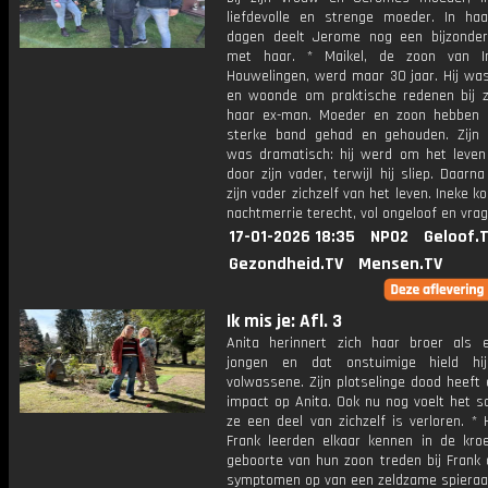
liefdevolle en strenge moeder. In haa
dagen deelt Jerome nog een bijzond
met haar. * Maikel, de zoon van I
Houwelingen, werd maar 30 jaar. Hij was
en woonde om praktische redenen bij zi
haar ex-man. Moeder en zoon hebben a
sterke band gehad en gehouden. Zijn o
was dramatisch: hij werd om het leven
door zijn vader, terwijl hij sliep. Daarn
zijn vader zichzelf van het leven. Ineke k
nachtmerrie terecht, vol ongeloof en vrag
17-01-2026 18:35
NPO2
Geloof.
Gezondheid.TV
Mensen.TV
Ik mis je: Afl. 3
Anita herinnert zich haar broer als 
jongen en dat onstuimige hield hi
volwassene. Zijn plotselinge dood heeft
impact op Anita. Ook nu nog voelt het s
ze een deel van zichzelf is verloren. *
Frank leerden elkaar kennen in de kro
geboorte van hun zoon treden bij Frank 
symptomen op van een zeldzame spieraa