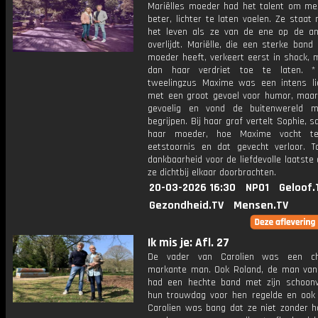
Mariëlles moeder had het talent om me
beter, lichter te laten voelen. Ze staat 
het leven als ze van de ene op de a
overlijdt. Mariëlle, die een sterke ban
moeder heeft, verkeert eerst in shock, 
dan haar verdriet toe te laten. *
tweelingzus Maxime was een intens li
met een groot gevoel voor humor, maar
gevoelig en vond de buitenwereld mo
begrijpen. Bij haar graf vertelt Sophie,
haar moeder, hoe Maxime vocht t
eetstoornis en dat gevecht verloor. T
dankbaarheid voor de liefdevolle laatste
ze dichtbij elkaar doorbrachten.
20-03-2026 16:30
NPO1
Geloof.
Gezondheid.TV
Mensen.TV
Ik mis je: Afl. 27
De vader van Carolien was een ch
markante man. Ook Roland, de man van 
had een hechte band met zijn schoonv
hun trouwdag voor hen regelde en ook 
Carolien was bang dat ze niet zonder h