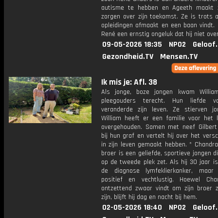
autisme te hebben en Ageeth maakt 
zorgen over zijn toekomst. Ze is trots al
opleidingen afmaakt en een baan vindt. 
René een ernstig ongeluk dat hij niet over
09-05-2026 18:35
NPO2
Geloof
Gezondheid.TV
Mensen.TV
Ik mis je: Afl. 38
Als jonge, boze jongen kwam William
pleegouders terecht. Hun liefde 
veranderde zijn leven. Ze stierven j
William heeft er een familie voor het 
overgehouden. Samen met neef Gilbert 
bij hun graf en vertelt hij over het versc
in zijn leven gemaakt hebben. * Chandra
broer is een geliefde, sportieve jongen di
op de tweede plek zet. Als hij 30 jaar is, 
de diagnose lymfeklierkanker, maar h
positief en vechtlustig. Hoewel Ch
ontzettend zwaar vindt om zijn broer z
zijn, blijft hij dag en nacht bij hem.
02-05-2026 18:40
NPO2
Geloof