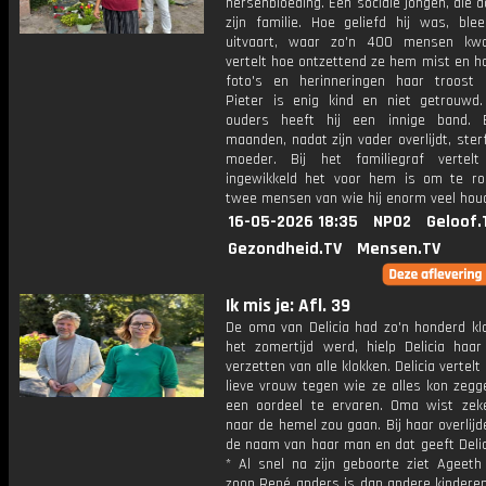
hersenbloeding. Een sociale jongen, die 
zijn familie. Hoe geliefd hij was, blee
uitvaart, waar zo'n 400 mensen kw
vertelt hoe ontzettend ze hem mist en h
foto's en herinneringen haar troost 
Pieter is enig kind en niet getrouwd.
ouders heeft hij een innige band. 
maanden, nadat zijn vader overlijdt, sterf
moeder. Bij het familiegraf vertel
ingewikkeld het voor hem is om te 
twee mensen van wie hij enorm veel houd
16-05-2026 18:35
NPO2
Geloof.
Gezondheid.TV
Mensen.TV
Ik mis je: Afl. 39
De oma van Delicia had zo'n honderd klo
het zomertijd werd, hielp Delicia haa
verzetten van alle klokken. Delicia vertelt
lieve vrouw tegen wie ze alles kon zegg
een oordeel te ervaren. Oma wist zek
naar de hemel zou gaan. Bij haar overlijd
de naam van haar man en dat geeft Delic
* Al snel na zijn geboorte ziet Ageeth
zoon René anders is dan andere kinderen. 