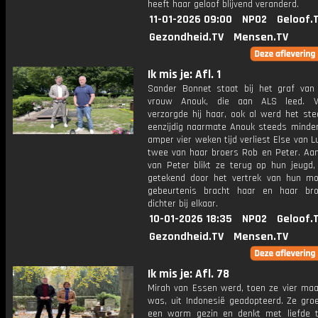
heeft haar geloof blijvend veranderd.
11-01-2026 09:00
NPO2
Geloof.
Gezondheid.TV
Mensen.TV
Ik mis je: Afl. 1
Sander Bonnet staat bij het graf van z
vrouw Anouk, die aan ALS leed. Vo
verzorgde hij haar, ook al werd het st
eenzijdig naarmate Anouk steeds minder 
amper vier weken tijd verliest Else van 
twee van haar broers Rob en Peter. Aan
van Peter blikt ze terug op hun jeugd,
getekend door het vertrek van hun mo
gebeurtenis bracht haar en haar bro
dichter bij elkaar.
10-01-2026 18:35
NPO2
Geloof.
Gezondheid.TV
Mensen.TV
Ik mis je: Afl. 78
Mirah van Essen werd, toen ze vier ma
was, uit Indonesië geadopteerd. Ze groe
een warm gezin en denkt met liefde 