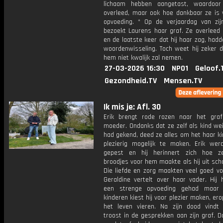
lichaam hebben aangetast, waardoor
overleed, maar ook hoe dankbaar ze is 
opvoeding. * Op de verjaardag van zi
bezoekt Laurens haar graf. Ze overleed 
en de laatste keer dat hij haar zag, had
woordenwisseling. Toch weet hij zeker d
hem niet kwalijk zal nemen.
27-03-2026 16:30
NPO1
Geloof.
Gezondheid.TV
Mensen.TV
Ik mis je: Afl. 30
Erik brengt rode rozen naar het graf
moeder. Ondanks dat ze zelf als kind wei
had gekend, deed ze alles om het haar k
plezierig mogelijk te maken. Erik wer
gepest en hij herinnert zich hoe z
broodjes voor hem maakte als hij uit sc
Die liefde en zorg maakten veel goed vo
Geraldine vertelt over haar vader. Hij 
een strenge opvoeding gehad maar 
kinderen kiest hij voor plezier maken, ero
het leven vieren. Na zijn dood vindt 
troost in de gesprekken aan zijn graf. 