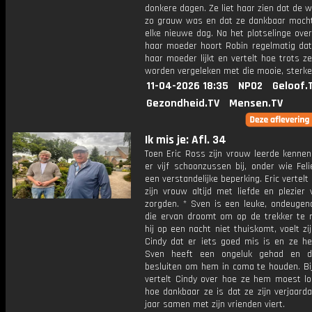
donkere dagen. Ze liet haar zien dat de w
zo grauw was en dat ze dankbaar mocht
elke nieuwe dag. Na het plotselinge over
haar moeder hoort Robin regelmatig dat
haar moeder lijkt en vertelt hoe trots z
worden vergeleken met die mooie, sterke
11-04-2026 18:35
NPO2
Geloof.
Gezondheid.TV
Mensen.TV
Ik mis je: Afl. 34
Toen Eric Ross zijn vrouw leerde kennen
er vijf schoonzussen bij, onder wie Fel
een verstandelijke beperking. Eric vertelt 
zijn vrouw altijd met liefde en plezier
zorgden. * Sven is een leuke, ondeugen
die ervan droomt om op de trekker te ri
hij op een nacht niet thuiskomt, voelt z
Cindy dat er iets goed mis is en ze hee
Sven heeft een ongeluk gehad en d
besluiten om hem in coma te houden. Bij
vertelt Cindy over hoe ze hem moest lo
hoe dankbaar ze is dat ze zijn verjaard
jaar samen met zijn vrienden viert.