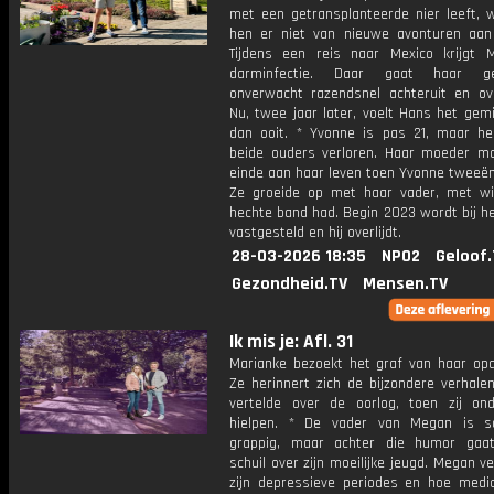
met een getransplanteerde nier leeft, 
hen er niet van nieuwe avonturen aan
Tijdens een reis naar Mexico krijgt 
darminfectie. Daar gaat haar ge
onverwacht razendsnel achteruit en over
Nu, twee jaar later, voelt Hans het gem
dan ooit. * Yvonne is pas 21, maar he
beide ouders verloren. Haar moeder m
einde aan haar leven toen Yvonne tweeën
Ze groeide op met haar vader, met w
hechte band had. Begin 2023 wordt bij h
vastgesteld en hij overlijdt.
28-03-2026 18:35
NPO2
Geloof.
Gezondheid.TV
Mensen.TV
Ik mis je: Afl. 31
Marianke bezoekt het graf van haar op
Ze herinnert zich de bijzondere verhale
vertelde over de oorlog, toen zij ond
hielpen. * De vader van Megan is s
grappig, maar achter die humor gaat
schuil over zijn moeilijke jeugd. Megan ve
zijn depressieve periodes en hoe medici