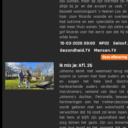
zou kunnen, maar op zijn sterfbed zei hij:
altijd bij je' en dat ervaart ze vaak. *
bezoekt woonzorgpark 's Heeren Loo, de 
haar zoon Ricardo woonde en overleed
had autisme en een spierziekte en kon
niet meer thuis wonen. Toen zijn ziekte v
gaf Ricardo voor het eerst aan dat hij n
wilde leven.
15-03-2026 09:00
NPO2
Geloof
Gezondheid.TV
Mensen.TV
Ik mis je: Afl. 26
Johanna denkt met weemoed terug aa
waarin ze samen met haar ouders en 
en wagen het hele land doortro
hardwerkende ouders verdienden de 
marskramers, ventend van deur tot 
Johanna's dochter, Petronella, bewa
herinneringen aan het trekkersbesta
wordt geboren met een waterhoofd e
verwachten dat hij nooit zal leren lopen.
het hem, al blijft zijn gezondheid een 
zorg binnen het gezin. Zijn zus Annemie
over hun jeugd en het moment dat ze 