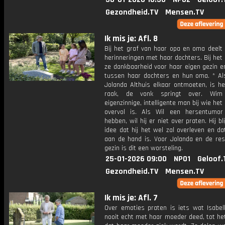
Gezondheid.TV
Mensen.TV
Ik mis je: Afl. 8
Bij het graf van haar opa en oma deelt
herinneringen met haar dochters. Bij het 
ze dankbaarheid voor haar eigen gezin e
tussen haar dochters en hun oma. * A
Jolanda Althuis elkaar ontmoeten, is h
raak, de vonk springt over. Wi
eigenzinnige, intelligente man bij wie het 
overvol is. Als Wil een hersentumor 
hebben, wil hij er niet over praten. Hij bli
idee dat hij het wel zal overleven en da
aan de hand is. Voor Jolanda en de res
gezin is dit een worsteling.
25-01-2026 09:00
NPO1
Geloof.
Gezondheid.TV
Mensen.TV
Ik mis je: Afl. 7
Over emoties praten is iets wat Isabell
nooit echt met haar moeder deed, tot h