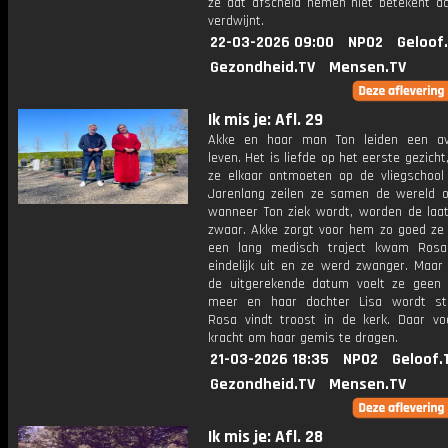
ze dat afscheid nemen niet betekent d
verdwijnt.
22-03-2026 09:00
NPO2
Geloof
Gezondheid.TV
Mensen.TV
Ik mis je: Afl. 29
Akke en haar man Ton leiden een avo
leven. Het is liefde op het eerste gezich
ze elkaar ontmoeten op de vliegschool 
Jarenlang zeilen ze samen de wereld 
wanneer Ton ziek wordt, worden de laat
zwaar. Akke zorgt voor hem zo goed ze 
een lang medisch traject kwam Rosa
eindelijk uit en ze werd zwanger. Maar 
de uitgerekende datum voelt ze geen
meer en haar dochter Lisa wordt sti
Rosa vindt troost in de kerk. Daar vo
kracht om haar gemis te dragen.
21-03-2026 18:35
NPO2
Geloof.
Gezondheid.TV
Mensen.TV
Ik mis je: Afl. 28