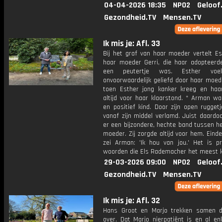
04-04-2026 18:35
NPO2
Geloof
Gezondheid.TV
Mensen.TV
Ik mis je: Afl. 33
Bij het graf van haar moeder vertelt Es
haar moeder Gerri, die haar adopteerd
een peutertje was. Esther voel
onvoorwaardelijk geliefd door haar moed
toen Esther jong kanker kreeg en ha
altijd voor haar klaarstond. * Arman wa
en positief kind. Door zijn open rugget
vanaf zijn middel verlamd. Juist daardo
er een bijzondere, hechte band tussen h
moeder. Zij zorgde altijd voor hem. Eind
zei Arman: 'Ik hou van jou.' Het is pr
woorden die Els Rademacher het meest k
29-03-2026 09:00
NPO2
Geloof
Gezondheid.TV
Mensen.TV
Ik mis je: Afl. 32
Hans Groot en Marjo trekken samen 
over. Dat Marjo nierpatiënt is en al en