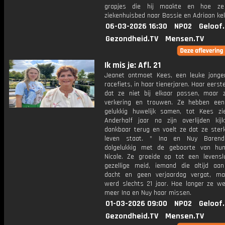
grapjes die hij maakte en hoe ze
ziekenhuisbed naar Bassie en Adriaan ke
06-03-2026 16:30
NPO2
Geloof
Gezondheid.TV
Mensen.TV
Ik mis je: Afl. 21
Jeanet ontmoet Kees, een leuke jong
racefiets, in haar tienerjaren. Haar eerste
dat ze niet bij elkaar passen, maar z
verkering en trouwen. Ze hebben ee
gelukkig huwelijk samen, tot Kees zi
Anderhalf jaar na zijn overlijden kij
dankbaar terug en voelt ze dat ze sterk
leven staat. * Ina en Nuy Baren
dolgelukkig met de geboorte van hu
Nicole. Ze groeide op tot een levensl
gezellige meid, iemand die altijd aa
dacht en geen verjaardag vergat, ma
werd slechts 21 jaar. Hoe langer ze we
meer Ina en Nuy haar missen.
01-03-2026 09:00
NPO2
Geloof
Gezondheid.TV
Mensen.TV