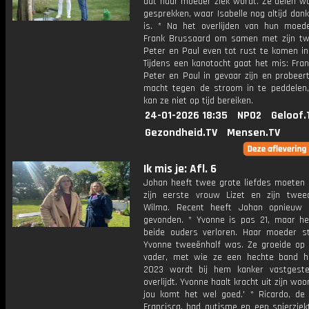
dat haar moeder ziek wordt. Ze delen wa
gesprekken, waar Isabelle nog altijd dan
is. * Na het overlijden van hun moede
Frank Brussaard om samen met zijn t
Peter en Paul even tot rust te komen in 
Tijdens een kanotocht gaat het mis: Fran
Peter en Paul in gevaar zijn en probeer
macht tegen de stroom in te peddelen,
kan ze niet op tijd bereiken.
24-01-2026 18:35
NPO2
Geloof.
Gezondheid.TV
Mensen.TV
Ik mis je: Afl. 6
Johan heeft twee grote liefdes moeten 
zijn eerste vrouw Lizet en zijn twe
Wilma. Recent heeft Johan opnieuw 
gevonden. * Yvonne is pas 21, maar he
beide ouders verloren. Haar moeder st
Yvonne tweeënhalf was. Ze groeide op
vader, met wie ze een hechte band h
2023 wordt bij hem kanker vastgeste
overlijdt. Yvonne haalt kracht uit zijn woo
jou komt het wel goed.' * Ricardo, de
Francisca, had autisme en een spierziek