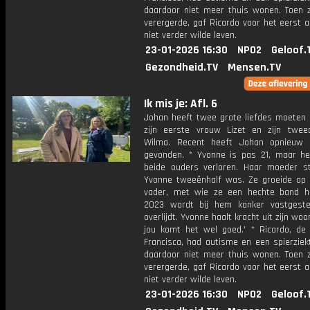
daardoor niet meer thuis wonen. Toen zi
verergerde, gaf Ricardo voor het eerst a
niet verder wilde leven.
23-01-2026 16:30
NPO2
Geloof.
Gezondheid.TV
Mensen.TV
Ik mis je: Afl. 6
Johan heeft twee grote liefdes moeten 
zijn eerste vrouw Lizet en zijn twe
Wilma. Recent heeft Johan opnieuw 
gevonden. * Yvonne is pas 21, maar he
beide ouders verloren. Haar moeder st
Yvonne tweeënhalf was. Ze groeide op
vader, met wie ze een hechte band h
2023 wordt bij hem kanker vastgeste
overlijdt. Yvonne haalt kracht uit zijn woo
jou komt het wel goed.' * Ricardo, de
Francisca, had autisme en een spierziek
daardoor niet meer thuis wonen. Toen zi
verergerde, gaf Ricardo voor het eerst a
niet verder wilde leven.
23-01-2026 16:30
NPO2
Geloof.