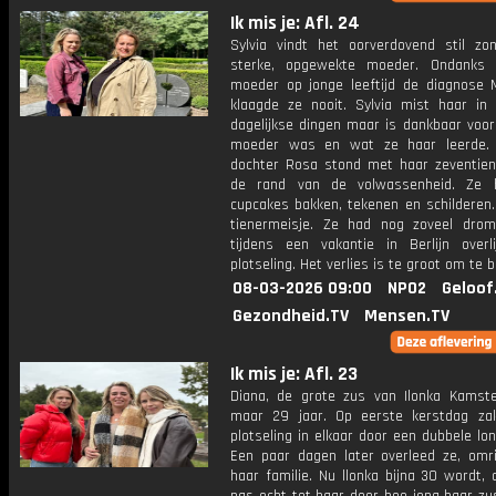
Ik mis je: Afl. 24
Sylvia vindt het oorverdovend stil zo
sterke, opgewekte moeder. Ondanks 
moeder op jonge leeftijd de diagnose 
klaagde ze nooit. Sylvia mist haar in 
dagelijkse dingen maar is dankbaar voor
moeder was en wat ze haar leerde. 
dochter Rosa stond met haar zeventien
de rand van de volwassenheid. Ze h
cupcakes bakken, tekenen en schilderen.
tienermeisje. Ze had nog zoveel dro
tijdens een vakantie in Berlijn overl
plotseling. Het verlies is te groot om te 
08-03-2026 09:00
NPO2
Geloof
Gezondheid.TV
Mensen.TV
Ik mis je: Afl. 23
Diana, de grote zus van Ilonka Kamst
maar 29 jaar. Op eerste kerstdag za
plotseling in elkaar door een dubbele lo
Een paar dagen later overleed ze, omr
haar familie. Nu llonka bijna 30 wordt, 