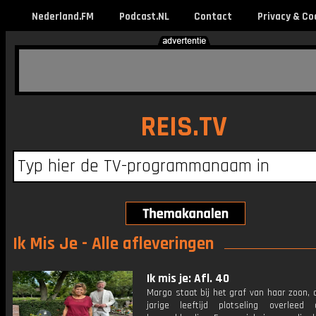
Nederland.FM
Podcast.NL
Contact
Privacy & Co
REIS.TV
Ik Mis Je - Alle afleveringen
Ik mis je: Afl. 40
Margo staat bij het graf van haar zoon, 
jarige leeftijd plotseling overlee