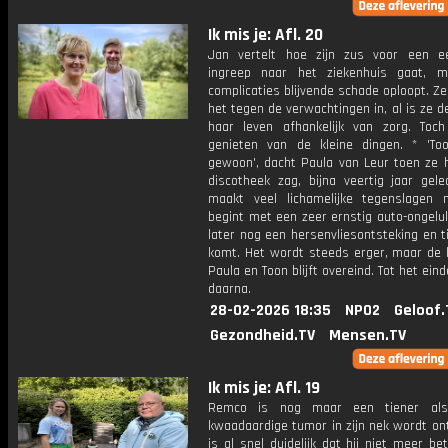
Ik mis je: Afl. 20
Jan vertelt hoe zijn zus voor een e
ingreep naar het ziekenhuis gaat, 
complicaties blijvende schade oploopt. Ze
het tegen de verwachtingen in, al is ze d
haar leven afhankelijk van zorg. Toch 
genieten van de kleine dingen. * 'To
gewoon', dacht Paula van Leur toen ze 
discotheek zag, bijna veertig jaar gele
maakt veel lichamelijke tegenslagen
begint met een zeer ernstig auto-ongelu
later nog een hersenvliesontsteking en ti
komt. Het wordt steeds erger, maar de l
Paula en Toon blijft overeind. Tot het eind
daarna.
28-02-2026 18:35
NPO2
Geloof.
Gezondheid.TV
Mensen.TV
Ik mis je: Afl. 19
Remco is nog maar een tiener al
kwaadaardige tumor in zijn nek wordt on
is al snel duidelijk dat hij niet meer be