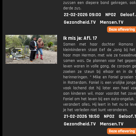
zussen een diepere band gekregen, oo
derde zus.
22-02-2026 09:00
NPO2
Geloof
Gezondheid.TV
Mensen.TV
Ik mis je: Afl. 17
Samen met haar dochter Ramona 
kleinkinderen staat Eef de Jong bij het
haar man Herman, met wie ze tweeënvee
samen was. De plannen voor het gepen
leven waren in volle gang, de caravan g
zoeken ze steun bij elkaar en in de li
herinneringen. * Mike en Faniel groeien
in Rotterdam. Faniel is een vrolijke jong
vaak lachend dat hij later een heel voe
aan kinderen wil, maar voordat het zove
Faniel om het leven bij een auto-ongeluk.
verandert alles. Hij leert in het nu te le
je het verleden niet kunt veranderen.
21-02-2026 18:50
NPO2
Geloof.
Gezondheid.TV
Mensen.TV