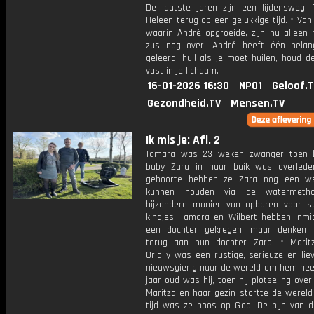
De laatste jaren zijn een lijdensweg. T
Heleen terug op een gelukkige tijd. * Van
waarin André opgroeide, zijn nu alleen h
zus nog over. André heeft één belang
geleerd: huil als je moet huilen, houd de
vast in je lichaam.
16-01-2026 16:30
NPO1
Geloof.
Gezondheid.TV
Mensen.TV
Ik mis je: Afl. 2
Tamara was 23 weken zwanger toen b
baby Zara in haar buik was overled
geboorte hebben ze Zara nog een we
kunnen houden via de watermeth
bijzondere manier van opbaren voor st
kindjes. Tamara en Wilbert hebben inmi
een dochter gekregen, maar denken 
terug aan hun dochter Zara. * Marit
Orially was een rustige, serieuze en lie
nieuwsgierig naar de wereld om hem heen
jaar oud was hij, toen hij plotseling over
Maritza en haar gezin stortte de wereld
tijd was ze boos op God. De pijn van da