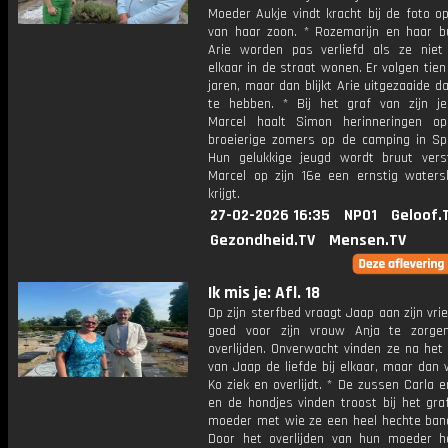
Moeder Aukje vindt kracht bij de foto o
van haar zoon. * Rozemarijn en haar b
Arie worden pas verliefd als ze niet
elkaar in de straat wonen. Er volgen tien
jaren, maar dan blijkt Arie uitgezaaide 
te hebben. * Bij het graf van zijn je
Marcel haalt Simon herinneringen o
broeierige zomers op de camping in Sp
Hun gelukkige jeugd wordt bruut vers
Marcel op zijn 16e een ernstig watersk
krijgt.
27-02-2026 16:35
NPO1
Geloof.
Gezondheid.TV
Mensen.TV
Ik mis je: Afl. 18
Op zijn sterfbed vraagt Jaap aan zijn vr
goed voor zijn vrouw Anja te zorge
overlijden. Onverwacht vinden ze na het 
van Jaap de liefde bij elkaar, maar dan
Ko ziek en overlijdt. * De zussen Carla 
en de hondjes vinden troost bij het gra
moeder met wie ze een heel hechte ban
Door het overlijden van hun moeder 