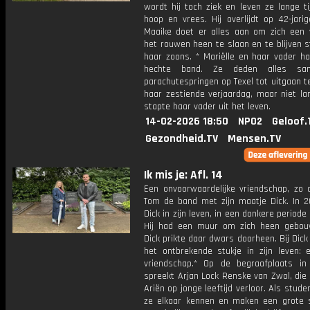
wordt hij toch ziek en leven ze lange t
hoop en vrees. Hij overlijdt op 42-jarige
Maaike doet er alles aan om zich een
het rouwen heen te slaan en te blijven 
haar zoons. * Mariëlle en haar vader h
hechte band. Ze deden alles sa
parachutespringen op Texel tot uitgaan t
haar zestiende verjaardag, maar niet la
stapte haar vader uit het leven.
14-02-2026 18:50
NPO2
Geloof.
Gezondheid.TV
Mensen.TV
Ik mis je: Afl. 14
Een onvoorwaardelijke vriendschap, zo o
Tom de band met zijn maatje Dick. In 
Dick in zijn leven, in een donkere periode
Hij had een muur om zich heen gebo
Dick prikte daar dwars doorheen. Bij Dic
het ontbrekende stukje in zijn leven: 
vriendschap.* Op de begraafplaats in
spreekt Arjan Lock Renske van Zwol, die
Ariën op jonge leeftijd verloor. Als stude
ze elkaar kennen en maken een grote 