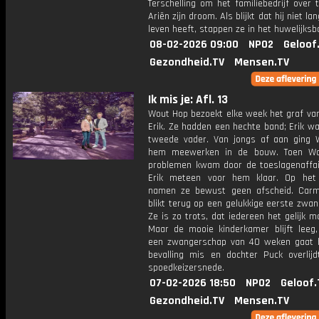
Terschelling om het familiebedrijf over
Ariën zijn droom. Als blijkt dat hij niet l
leven heeft, stappen ze in het huwelijksb
08-02-2026 09:00
NPO2
Geloof
Gezondheid.TV
Mensen.TV
Ik mis je: Afl. 13
Wout Hop bezoekt elke week het graf van
Erik. Ze hadden een hechte band; Erik w
tweede vader. Van jongs af aan ging
hem meewerken in de bouw. Toen Wo
problemen kwam door de toeslagenaffai
Erik meteen voor hem klaar. Op het
namen ze bewust geen afscheid. Car
blikt terug op een gelukkige eerste zwa
Ze is zo trots, dat iedereen het gelijk 
Maar de mooie kinderkamer blijft leeg
een zwangerschap van 40 weken gaat h
bevalling mis en dochter Puck overlij
spoedkeizersnede.
07-02-2026 18:50
NPO2
Geloof.
Gezondheid.TV
Mensen.TV