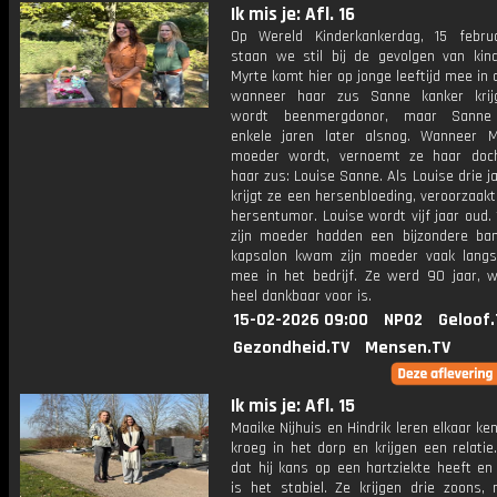
Ik mis je: Afl. 16
Op Wereld Kinderkankerdag, 15 febru
staan we stil bij de gevolgen van kind
Myrte komt hier op jonge leeftijd mee in 
wanneer haar zus Sanne kanker krij
wordt beenmergdonor, maar Sanne o
enkele jaren later alsnog. Wanneer M
moeder wordt, vernoemt ze haar doc
haar zus: Louise Sanne. Als Louise drie ja
krijgt ze een hersenbloeding, veroorzaak
hersentumor. Louise wordt vijf jaar oud.
zijn moeder hadden een bijzondere band
kapsalon kwam zijn moeder vaak langs
mee in het bedrijf. Ze werd 90 jaar, 
heel dankbaar voor is.
15-02-2026 09:00
NPO2
Geloof.
Gezondheid.TV
Mensen.TV
Ik mis je: Afl. 15
Maaike Nijhuis en Hindrik leren elkaar ke
kroeg in het dorp en krijgen een relati
dat hij kans op een hartziekte heeft en
is het stabiel. Ze krijgen drie zoons,