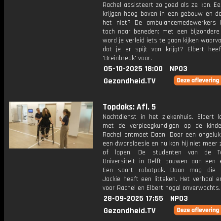
Rachel assisteert zo goed als ze kan. E
krijgen hoog boven in een gebouw en de 
het niet? De ambulancemedewerkers k
toch naar beneden: met een bijzondere 
word je verleid iets te gaan kijken waarv
dat je er spijt van krijgt? Elbert hee
'Breinbreak' voor.
05-10-2025 18:00
NPO3
Gezondheid.TV
Topdoks: Afl. 5
Nachtdienst in het ziekenhuis. Elbert 
met de verpleegkundigen op de kinder
Rachel ontmoet Daan. Door een ongeluk 
een dwarslaesie en nu kan hij niet meer 
of lopen. De studenten van de Te
Universiteit in Delft bouwen aan een e
Een soort robotpak. Daan mag die u
Jackie heeft een litteken. Het verhaal e
voor Rachel en Elbert nogal onverwachts.
28-09-2025 17:55
NPO3
Gezondheid.TV