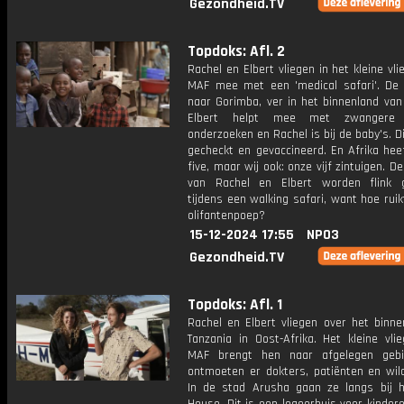
Gezondheid.TV
Topdoks: Afl. 2
Rachel en Elbert vliegen in het kleine vli
MAF mee met een 'medical safari'. De 
naar Gorimba, ver in het binnenland van
Elbert helpt mee met zwangere 
onderzoeken en Rachel is bij de baby's. 
gecheckt en gevaccineerd. En Afrika heef
five, maar wij ook: onze vijf zintuigen. De
van Rachel en Elbert worden flink g
tijdens een walking safari, want hoe ruik
olifantenpoep?
15-12-2024 17:55
NPO3
Gezondheid.TV
Topdoks: Afl. 1
Rachel en Elbert vliegen over het binne
Tanzania in Oost-Afrika. Het kleine vli
MAF brengt hen naar afgelegen gebi
ontmoeten er dokters, patiënten en wild
In de stad Arusha gaan ze langs bij h