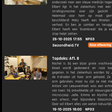
onderzoek naar een nieuw medicijn tegen
Elbert ligt in het ziekenhuis met een 
stralingsmasker over zijn gezicht 
Helemaal voor hem op maat gem
beschilderd! Matz heeft een litteke
verhaal. En ben je somber en terugg
Elbert heeft een 'breinbreak' die je e
stap helpt zetten.
26-10-2025 17:55
NPO3
Gezondheid.TV
Topdoks: Afl. 8
Rachel is bij een bizar grote vrachtw
bloed wordt gedoneerd en roze ko
gegeten. In het ziekenhuis worden bij 
de K-draden uit haar arm gehaald. Ze
arm gebroken, maar nu zijn ze niet me
Antoni van Leeuwenhoek was een echt
van toen: hij ontwikkelde uit nieuwsgier
microscoop. Jelle, Emma en Alyshia z
een orkest, met bijzondere blaasinst
Daar wil Elbert alles van weten natuurlijk.
19-10-2025 18:00
NPO3