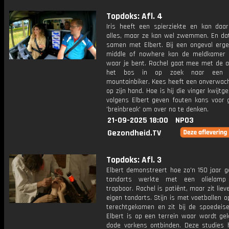
Topdoks: Afl. 4
Iris heeft een spierziekte en kan daar
alles, maar ze kan wel zwemmen. En dat
samen met Elbert. Bij een ongeval erge
middle of nowhere kan de meldkamer 
waar je bent. Rachel gaat mee met de 
het bos in op zoek naar een 
mountainbiker. Kees heeft een onverwach
op zijn hand. Hoe is hij die vinger kwijtg
volgens Elbert geven fouten kans voor g
'breinbreak' om over na te denken.
21-09-2025 18:00
NPO3
Gezondheid.TV
Topdoks: Afl. 3
Elbert demonstreert hoe zo'n 150 jaar g
tandarts werkte met een olielam
trapboor. Rachel is patiënt, maar zit lieve
eigen tandarts. Stijn is met voetballen op
terechtgekomen en zit bij de spoedeise
Elbert is op een terrein waar wordt ge
dode varkens ontbinden. Deze studies 