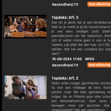
Gezondheid.TV
Topdoks: Afl. 3
Wat als je denkt dat je een blindedarmo
hebt en je meldt je bij de huisartsenpos
je wel eens eindigen zoals Elber
operatieruimte van het ziekenhuis. Rach
zich af welke crème goed is voor je hui
Topdoks Lab blijkt dat één haar zo'n 10
optillen. Wat kan een complete bos haa
niet?!
15-09-2024 17:50
NPO3
Gezondheid.TV
Topdoks: Afl. 2
Elbert wilde vroeger gipsmeester worden.
hij voor een middagje de kans. Rache
patiënt, maar lijkt daar gaandeweg spi
krijgen. Ike en Phileine gaan elke scho
een behandelcentrum. Daar leren 
bewegen, maar ook opruimen. Hoe 
vingervlugheid? Met een goocheltruc!