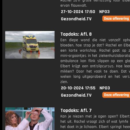
Rachel zo'n grote verrassing voor Elber
ervan flauwvalt.
27-10-2024 17:50
NPO3
Gezondheid.TV
Topdoks: Afl. 8
Een diepe wond die niet vanzelf op
bloeden, hoe stop je dat? Rachel en Elbe
een korte workshop. Rachel gaat op 
mini-orgaantjes in het ziekenhuislaborat
ambulance kan flink slippen op een gl
Elbert krijgt een antislipcursus. Hoe lee
mikken? Door het vaak te doen. Dat w
weken lang uitgeprobeerd en het versc
zien.
20-10-2024 17:55
NPO3
Gezondheid.TV
Topdoks: Afl. 7
Kan je niezen met je ogen open? Elbert
het uit. Rachel vraagt zich af wat lymfe
het doet in je lichaam. Elbert springt he