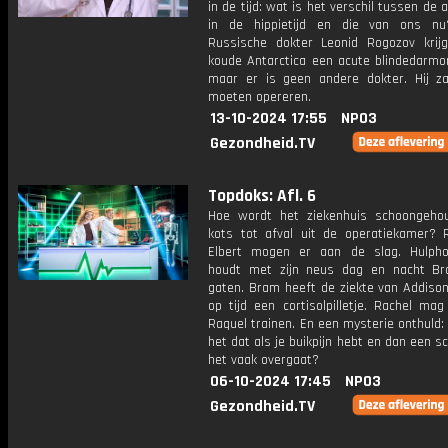
in de tijd: wat is het verschil tussen de
in de hippietijd en die van ons n
Russische dokter Leonid Rogozov krij
koude Antarctica een acute blindedarmon
maar er is geen andere dokter. Hij zal
moeten opereren.
13-10-2024 17:55
NPO3
Gezondheid.TV
Topdoks: Afl. 6
Hoe wordt het ziekenhuis schoongeho
kots tot afval uit de operatiekamer? 
Elbert mogen er aan de slag. Hulph
houdt met zijn neus dag en nacht B
gaten. Bram heeft de ziekte van Addiso
op tijd een cortisolpilletje. Rachel ma
Raquel trainen. En een mysterie onthuld
het dat als je buikpijn hebt en dan een sc
het vaak overgaat?
06-10-2024 17:45
NPO3
Gezondheid.TV