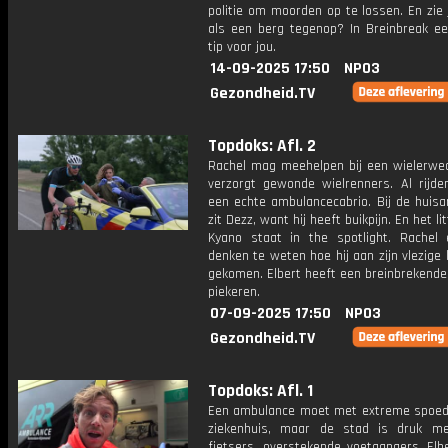
politie om moorden op te lossen. En zie
als een berg tegenop? In Breinbreak e
tip voor jou.
14-09-2025 17:50
NPO3
Gezondheid.TV
Topdoks: Afl. 2
Rachel mag meehelpen bij een wielerweds
verzorgt gewonde wielrenners. Al rijden
een echte ambulancecabrio. Bij de huisa
zit Dezz, want hij heeft buikpijn. En het l
Kyano staat in the spotlight. Rachel 
denken te weten hoe hij aan zijn vlezige l
gekomen. Elbert heeft een breinbrekende
piekeren.
07-09-2025 17:50
NPO3
Gezondheid.TV
Topdoks: Afl. 1
Een ambulance moet met extreme spoed
ziekenhuis, maar de stad is druk me
fietsers, overstekende voetgangers. Elb