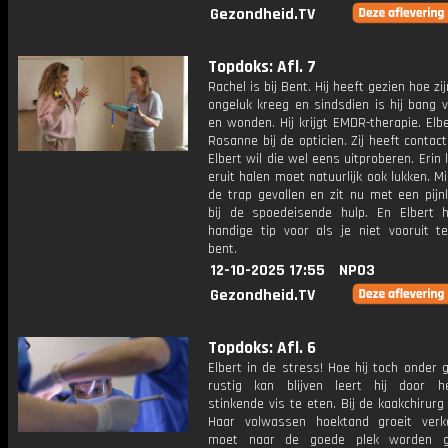
Gezondheid.TV
Topdoks: Afl. 7
Rachel is bij Bent. Hij heeft gezien hoe zi
ongeluk kreeg en sindsdien is hij bang 
en wonden. Hij krijgt EMDR-therapie. Elb
Rosanne bij de opticien. Zij heeft contac
Elbert wil die wel eens uitproberen. Erin 
eruit halen moet natuurlijk ook lukken. Mi
de trap gevallen en zit nu met een pijnl
bij de spoedeisende hulp. En Elbert 
handige tip voor als je niet vooruit t
bent.
12-10-2025 17:55
NPO3
Gezondheid.TV
Topdoks: Afl. 6
Elbert in de stress! Hoe hij toch onder 
rustig kan blijven leert hij door h
stinkende vis te eten. Bij de kaakchirurg l
Haar volwassen hoektand groeit verk
moet naar de goede plek worden ge