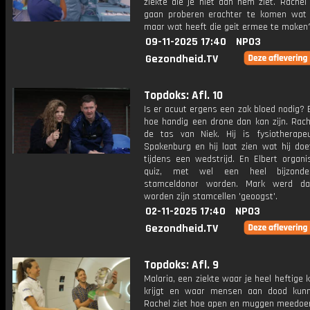
ziekte die je niet aan hem ziet. Rachel
gaan proberen erachter te komen wat h
maar wat heeft die geit ermee te maken
09-11-2025 17:40
NPO3
Gezondheid.TV
Topdoks: Afl. 10
Is er acuut ergens een zak bloed nodig? E
hoe handig een drone dan kan zijn. Rache
de tas van Niek. Hij is fysiotherape
Spakenburg en hij laat zien wat hij doe
tijdens een wedstrijd. En Elbert organi
quiz, met wel een heel bijzonder
stamceldonor worden. Mark werd d
worden zijn stamcellen 'geoogst'.
02-11-2025 17:40
NPO3
Gezondheid.TV
Topdoks: Afl. 9
Malaria, een ziekte waar je heel heftige 
krijgt en waar mensen aan dood kun
Rachel ziet hoe apen en muggen meedoe