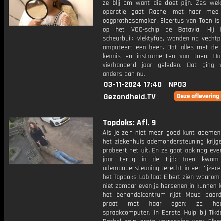
ze blij om want die doet pijn. Zes we
operatie gaat Rachel met haar mee
oogprothesemaker. Elbertus van Toen is 
op het VOC-schip de Batavia. Hij b
scheurbuik, vlektyfus, wonden na vechtp
amputeert een been. Dat alles met de
kennis en instrumenten van toen. Da
vierhonderd jaar geleden. Dat ging
anders dan nu.
03-11-2024 17:40
NPO3
Gezondheid.TV
Topdoks: Afl. 9
Als je zelf niet meer goed kunt ademen 
het ziekenhuis ademondersteuning krijge
probeert het uit. En ze gaat ook nog ev
jaar terug in de tijd: toen kwam
ademondersteuning terecht in een 'ijzeren
het Topdoks Lab laat Elbert zien waarom
niet zomaar even je hersenen in kunnen 
het behandelcentrum rijdt Maud paar
praat met haar ogen; ze he
spraakcomputer. In Eerste Hulp bij Tikd