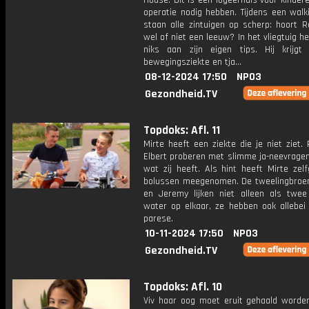
House. Dit is een logeerhuis voor kinder
operatie nodig hebben. Tijdens een walk
staan alle zintuigen op scherp: hoort R
wel of niet een leeuw? In het vliegtuig he
niks aan zijn eigen tips. Hij krijgt
bewegingsziekte en tja...
08-12-2024 17:50
NPO3
Gezondheid.TV
Topdoks: Afl. 11
Mirte heeft een ziekte die je niet ziet.
Elbert proberen met slimme ja-neevragen
wat zij heeft. Als hint heeft Mirte zel
bolussen meegenomen. De tweelingbroer
en Jeremy lijken niet alleen als twee
water op elkaar, ze hebben ook allebei 
parese.
10-11-2024 17:50
NPO3
Gezondheid.TV
Topdoks: Afl. 10
Viv haar oog moet eruit gehaald worden