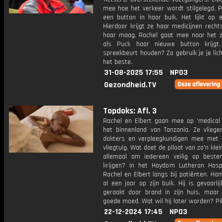
mee hoe het verkeer wordt stilgelegd. P
een button in haar buik. Het lijkt op e
Hierdoor krijgt ze haar medicijnen recht
haar maag. Rachel gaat mee naar het z
als Puck haar nieuwe button krijgt
spreekbeurt houden? Zo gebruik je je li
het beste.
31-08-2025 17:55
NPO3
Gezondheid.TV
Topdoks: Afl. 3
Rachel en Elbert gaan mee op 'medical s
het binnenland van Tanzania. Ze vlieg
dokters en verpleegkundigen mee met
vliegtuig. Wat doet de piloot van zo'n klei
allemaal om iedereen veilig op best
krijgen? In het Haydom Lutheran Hosp
Rachel en Elbert langs bij patiënten. Ham
al een jaar op zijn buik. Hij is gevaarl
geraakt door brand in zijn huis, maar h
goede moed. Wat wil hij later worden? Pil
22-12-2024 17:45
NPO3