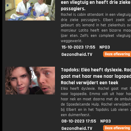
een vliegtuig en heeft drie zieke
passagiers.
Rachel is cabin attendant in een vliegtuig
drie zieke passagiers. Elbert zoekt u
gebeurt als iemand in het ziekenhuis ove
monsieur Lotito heeft een bizarre maag
ijzer eten. Zelfs een compleet vliegtuig
weggewerkt.
15-10-2023 17:55
NPO3
Gezondheid.TV
Topdoks: Eléa heeft dyslexie. Ra
gaat met haar mee naar logoped
Rachel verwijdert een teek
Eléa heeft dyslexie. Rachel gaat met
naar logopedie. Emma valt uit haar h
haar nek en moet daarna met de ambul
de Spoedeisende Hulp. Rachel verwijdert
bij Elbert en in het Topdoks Lab vieren
een duimenfeest.
08-10-2023 17:55
NPO3
Gezondheid.TV