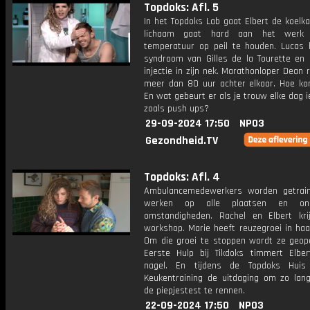
Topdoks: Afl. 5
In het Topdoks Lab gaat Elbert de koelkas
lichaam gaat hard aan het werk
temperatuur op peil te houden. Lucas 
syndroom van Gilles de la Tourette en k
injectie in zijn nek. Marathonloper Dean 
meer dan 80 uur achter elkaar. Hoe kon
En wat gebeurt er als je trouw elke dag ie
zoals push ups?
29-09-2024 17:50
NPO3
Gezondheid.TV
Topdoks: Afl. 4
Ambulancemedewerkers worden getrai
werken op alle plaatsen en ond
omstandigheden. Rachel en Elbert kri
workshop. Marie heeft reuzegroei in haa
Om die groei te stoppen wordt ze geope
Eerste Hulp bij Tikdoks timmert Elber
nagel. En tijdens de Topdoks Huis
Keukentraining de uitdaging om zo lang
de piepjestest te rennen.
22-09-2024 17:50
NPO3