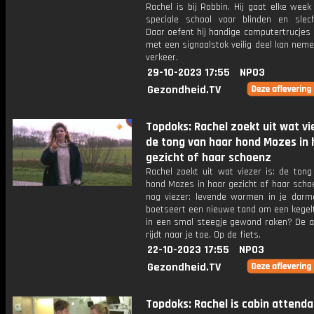
Rachel is bij Robbin. Hij gaat elke wee
speciale school voor blinden en slech
Daar oefent hij handige computertrucjes 
met een signaalstok veilig deel kan nem
verkeer.
29-10-2023 17:55
NPO3
Gezondheid.TV
Topdoks: Rachel zoekt uit wat vie
de tong van haar hond Mozes in 
gezicht of haar schoenz
Rachel zoekt uit wat viezer is: de tong
hond Mozes in haar gezicht of haar scho
nog viezer: levende wormen in je darme
boetseert een nieuwe tand om een kegelt
in een smal steegje gewond raken? De 
rijdt naar je toe. Op de fiets.
22-10-2023 17:55
NPO3
Gezondheid.TV
Topdoks: Rachel is cabin attenda