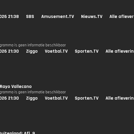
026 21:38
SBS
Amusement.TV
Nieuws.TV
Alle afleve
ogramma is geen informatie beschikbaar
026 21:30
Ziggo
Voetbal.TV
Sporten.TV
Alle afleveri
- Rayo Vallecano
ogramma is geen informatie beschikbaar
026 21:30
Ziggo
Voetbal.TV
Sporten.TV
Alle afleveri
uitenland: Afl. 9