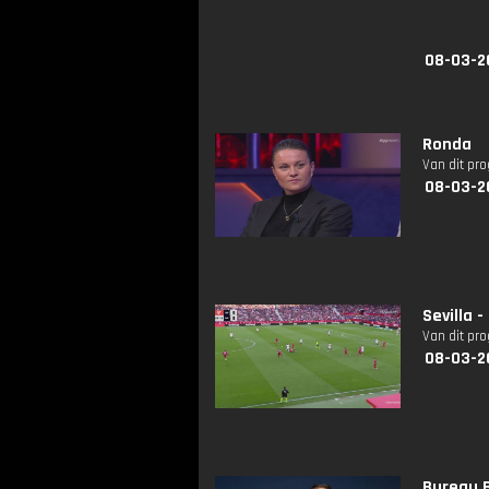
08-03-2
Ronda
Van dit pr
08-03-2
Sevilla 
Van dit pr
08-03-2
Bureau B