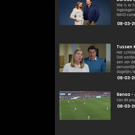
Wie is er 
ingezogen?
NAVO-corre
08-03-2
Tussen K
Het schild
Ook worden
een van de
persoonlij
dagelijks l
08-03-2
Genoa -
Van dit pr
08-03-2