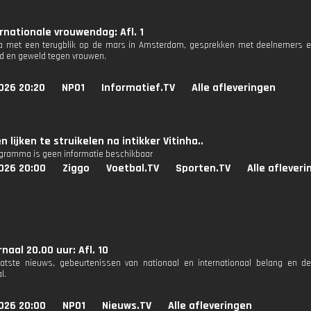
rnationale vrouwendag: Afl. 1
 met een terugblik op de mars in Amsterdam, gesprekken met deelnemers e
id en geweld tegen vrouwen.
026 20:20
NPO1
Informatief.TV
Alle afleveringen
 lijken te struikelen na intikker Vitinha..
ogramma is geen informatie beschikbaar
026 20:00
Ziggo
Voetbal.TV
Sporten.TV
Alle aflever
naal 20.00 uur: Afl. 10
aatste nieuws, gebeurtenissen van nationaal en internationaal belang en d
l.
026 20:00
NPO1
Nieuws.TV
Alle afleveringen