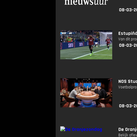
08-03-2
Estupiñá
Van dit pr
08-03-2
NOS Stud
Voetbalpro
08-03-2
De Oran
Bekijk afle