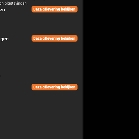
on plaatsvinden.
gen
ngen
m