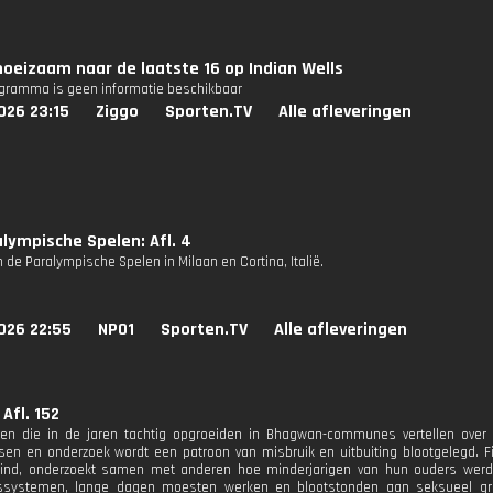
oeizaam naar de laatste 16 op Indian Wells
ogramma is geen informatie beschikbaar
026 23:15
Ziggo
Sporten.TV
Alle afleveringen
lympische Spelen: Afl. 4
 de Paralympische Spelen in Milaan en Cortina, Italië.
026 22:55
NPO1
Sporten.TV
Alle afleveringen
Afl. 152
n die in de jaren tachtig opgroeiden in Bhagwan-communes vertellen over hu
sen en onderzoek wordt een patroon van misbruik en uitbuiting blootgelegd. F
ind, onderzoekt samen met anderen hoe minderjarigen van hun ouders werden
ssystemen, lange dagen moesten werken en blootstonden aan seksueel gre