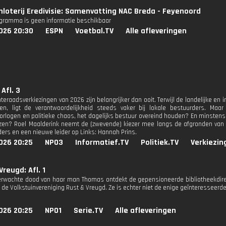
nloterij Eredivisie: Samenvatting NAC Breda - Feyenoord
ogramma is geen informatie beschikbaar
026 20:30
ESPN
Voetbal.TV
Alle afleveringen
 Afl. 3
raadsverkiezingen van 2026 zijn belangrijker dan ooit. Terwijl de landelijke en inte
len, ligt de verantwoordelijkheid steeds vaker bij lokale bestuurders. Maar 
orlogen en politieke chaos, het dagelijks bestuur overeind houden? En minstens zo
ezen? Roel Maalderink neemt de (zwevende) kiezer mee langs de afgronden van 
ers en een nieuwe leider op Links: Hannah Prins.
026 20:25
NPO3
Informatief.TV
Politiek.TV
Verkiezin
Vreugd: Afl. 1
erwachte dood van haar man Thomas ontdekt de gepensioneerde bibliotheekdi
j de Volkstuinvereniging Rust & Vreugd. Ze is echter niet de enige geïnteresseerde 
026 20:25
NPO1
Serie.TV
Alle afleveringen