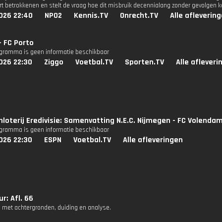
rt betrokkenen en stelt de vraag hoe dit misbruik decennialang zonder gevolgen k
026 22:40
NPO2
Kennis.TV
Onrecht.TV
Alle afleverin
- FC Porto
ogramma is geen informatie beschikbaar
026 22:30
Ziggo
Voetbal.TV
Sporten.TV
Alle afleveri
nloterij Eredivisie: Samenvatting N.E.C. Nijmegen - FC Volenda
ogramma is geen informatie beschikbaar
026 22:30
ESPN
Voetbal.TV
Alle afleveringen
r: Afl. 66
 met achtergronden, duiding en analyse.