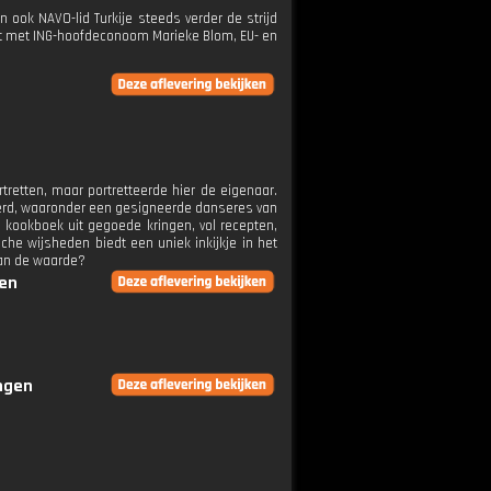
 ook NAVO-lid Turkije steeds verder de strijd
et met ING-hoofdeconoom Marieke Blom, EU- en
rtretten, maar portretteerde hier de eigenaar.
erd, waaronder een gesigneerde danseres van
 kookboek uit gegoede kringen, vol recepten,
che wijsheden biedt een uniek inkijkje in het
 aan de waarde?
gen
ingen