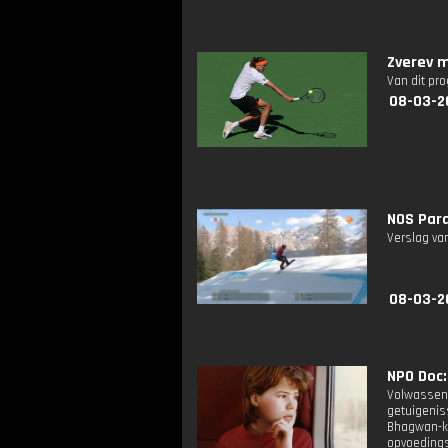
Zverev m
Van dit pr
08-03-2
NOS Para
Verslag van
08-03-2
NPO Doc: 
Volwassene
getuigenis
Bhagwan-k
opvoeding