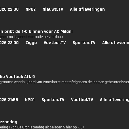
026 22:00
NPO2
Nieuws.TV
Alle afleveringen
n prikt de 1-0 binnen voor AC Milan!
ogramma is geen informatie beschikbaar
026 22:00
Ziggo
Voetbal.TV
Sporten.TV
Alle afleveri
io Voetbal: Afl. 9
gramma waarin Sjoerd van Ramshorst met tafelgasten de laatste gebeurtenissen
026 21:55
NPO1
Sporten.TV
Voetbal.TV
Alle afleverin
jezondag
vering 1 van De Oranjezondag uit seizoen 5 hier op KIJK.