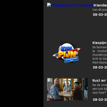
Vriende
Van dit pr
08-03-2
Kiespijn:
De Gemeente
te struike
(handels)o
écht te ki
Mark Baand
08-03-2
Rust en 
Na de onv
een tuin bi
voor haar?
08-03-2