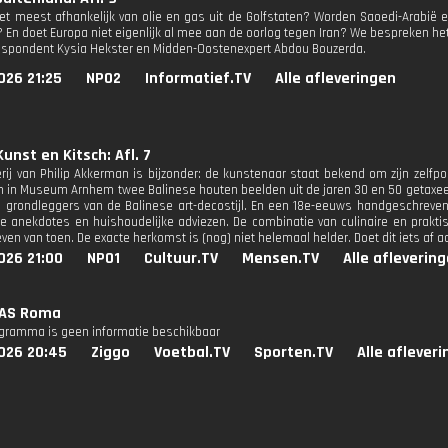
het meest afhankelijk van olie en gas uit de Golfstaten? Worden Saoedi-Arabië en
 En doet Europa niet eigenlijk al mee aan de oorlog tegen Iran? We bespreken h
spondent Kysia Hekster en Midden-Oostenexpert Abdou Bouzerda.
026 21:25
NPO2
Informatief.TV
Alle afleveringen
unst en Kitsch: Afl. 7
erij van Philip Akkerman is bijzonder: de kunstenaar staat bekend om zijn zelfpo
 in Museum Arnhem twee Balinese houten beelden uit de jaren 30 en 50 getaxe
 grondleggers van de Balinese art-decostijl. En een 18e-eeuws handgeschreven
ke anekdotes en huishoudelijke adviezen. De combinatie van culinaire en praktis
even van toen. De exacte herkomst is (nog) niet helemaal helder. Doet dit iets af
026 21:00
NPO1
Cultuur.TV
Mensen.TV
Alle afleverin
 AS Roma
ogramma is geen informatie beschikbaar
026 20:45
Ziggo
Voetbal.TV
Sporten.TV
Alle aflever