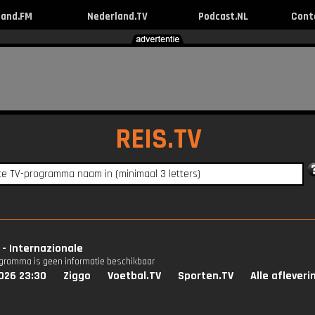
land.FM
Nederland.TV
Podcast.NL
Cont
REIS.TV
 - Internazionale
ogramma is geen informatie beschikbaar
026 23:30
Ziggo
Voetbal.TV
Sporten.TV
Alle aflever