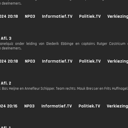
e deelnemers.
024 20:18
NPO3
Informatief.TV
Politiek.TV
Verkiezin
 Afl. 3
 panelquiz onder leiding van Diederik Ebbinge en captains Rutger Castricu
e deelnemers.
024 20:18
NPO3
Informatief.TV
Politiek.TV
Verkiezin
 Afl. 2
: Bas Heijne en Annefleur Schipper. Team rechts: Mauk Bresser en Frits Huffnagel
024 20:16
NPO3
Informatief.TV
Politiek.TV
Verkiezing