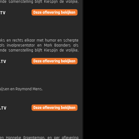
 samenstelling blijft Kiespijn de vrolijke,
.TV
links en rechts elkaar met humor en scherpte
als invalpresentator en Mark Baanders als
 samenstelling blijft Kiespijn de vrolijke,
.TV
thuijsen en Raymond Mens.
.TV
m en Hanneke Groenteman, en per aflevering