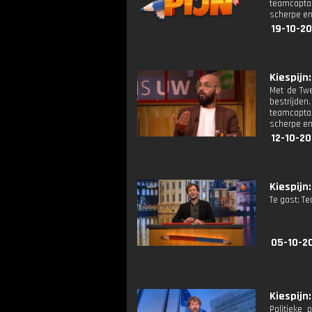
teamcaptai
scherpe en
19-10-20
Kiespijn:
Met de Twe
bestrijde
teamcaptai
scherpe en
12-10-20
Kiespijn:
Te gast: T
05-10-2
Kiespijn:
Politieke