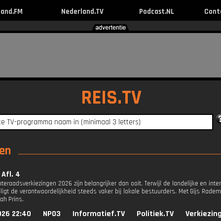
land.FM
Nederland.TV
Podcast.NL
Cont
REIS.TV
gen
 Afl. 4
raadsverkiezingen 2026 zijn belangrijker dan ooit. Terwijl de landelijke en interna
, ligt de verantwoordelijkheid steeds vaker bij lokale bestuurders. Met Gijs Rad
ah Prins.
026 22:40
NPO3
Informatief.TV
Politiek.TV
Verkiezin