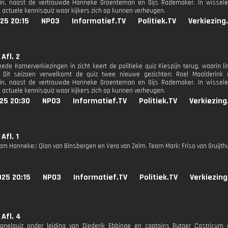
n, naast de vertrouwde Hanneke Groenteman en Gijs Rademaker. In wisselende
 actuele kennisquiz waar kijkers zich op kunnen verheugen.
25 20:15
NPO3
Informatief.TV
Politiek.TV
Verkiezing
 Afl. 2
ede Kamerverkiezingen in zicht keert de politieke quiz Kiespijn terug, waarin 
n. Dit seizoen verwelkomt de quiz twee nieuwe gezichten: Roel Maalderink 
n, naast de vertrouwde Hanneke Groenteman en Gijs Rademaker. In wisselende
 actuele kennisquiz waar kijkers zich op kunnen verheugen.
25 20:30
NPO3
Informatief.TV
Politiek.TV
Verkiezing
 Afl. 1
eam Hanneke:: Qian van Binsbergen en Vera van Zelm. Team Mark: Friso van Gruij
025 20:15
NPO3
Informatief.TV
Politiek.TV
Verkiezing
 Afl. 4
 panelquiz onder leiding van Diederik Ebbinge en captains Rutger Castricu