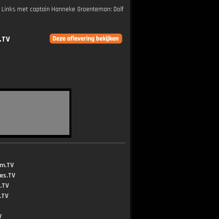
m Links met captain Hanneke Groenteman: Dolf
.TV
lm.TV
jes.TV
.TV
.TV
V