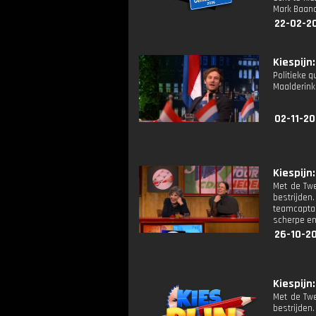
Mark Baand
22-02-2
Kiespijn:
Politieke 
Maalderink
02-11-20
Kiespijn:
Met de Twe
bestrijde
teamcaptai
scherpe en
26-10-2
Kiespijn:
Met de Twe
bestrijde