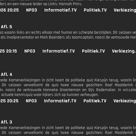
ers en een nieuwe leider op Links: Hannah Prins.
026 20:25
NPO3
Informatief.TV
Politiek.TV
Verkiezin
 Afl. 5
quiz waarin links en rechts elkaar met humor en scherpte bestrijden. Dit seizoen 
 als invalpresentator en Mark Baanders als teamcaptain, naast de vertrouwde H
25 20:15
NPO3
Informatief.TV
Politiek.TV
Verkiezing
 Afl. 4
ede Kamerverkiezingen in zicht keert de politieke quiz Kiespijn terug, waarin 
n. Dit seizoen verwelkomt de quiz twee nieuwe gezichten: Roel Maalderink 
n, naast de vertrouwde Hanneke Groenteman en Gijs Rademaker. In wisselende
 actuele kennisquiz waar kijkers zich op kunnen verheugen.
025 20:25
NPO3
Informatief.TV
Politiek.TV
Verkiezing
 Afl. 3
ede Kamerverkiezingen in zicht keert de politieke quiz Kiespijn terug, waarin 
n. Dit seizoen verwelkomt de quiz twee nieuwe gezichten: Roel Maalderink 