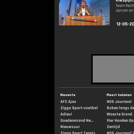
Kiespijn:
Team Recht
Jansen en 
12-05-2
Nieuwste
Meest bekeken
AFC Ajax
NOS Journaal
Ziggo Sport voetbal
Ruben langs de 
Adieu!
Woeste Grond
Goedenavond Ne...
Vier Handen Op .
Nieuwsuur
Zentijd
Ziggo Sport Tennis
NOS Journaal 2