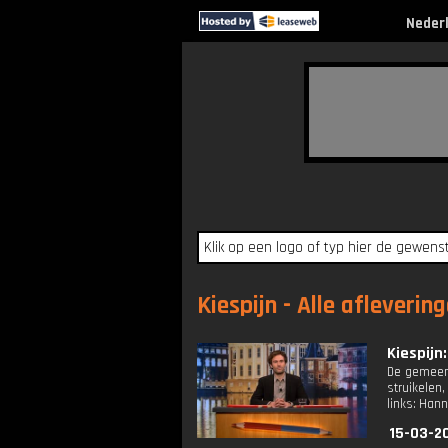
Neder
Kiespijn - Alle afleverin
Kiespijn:
De gemeente
struikelen
links: Hann
15-03-2