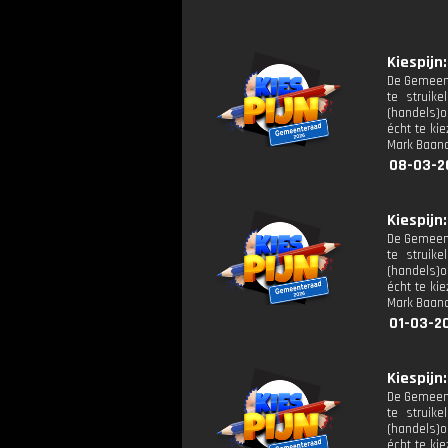
Kiespijn:
De Gemeente
te struike
(handels)o
écht te ki
Mark Baand
08-03-2
Kiespijn:
De Gemeente
te struike
(handels)o
écht te ki
Mark Baand
01-03-2
Kiespijn:
De Gemeente
te struike
(handels)o
écht te ki