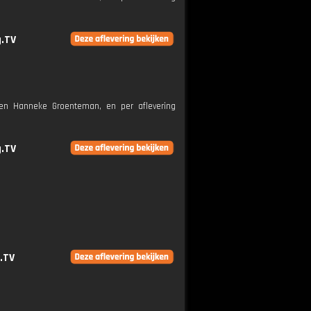
g.TV
m en Hanneke Groenteman, en per aflevering
g.TV
.
.TV