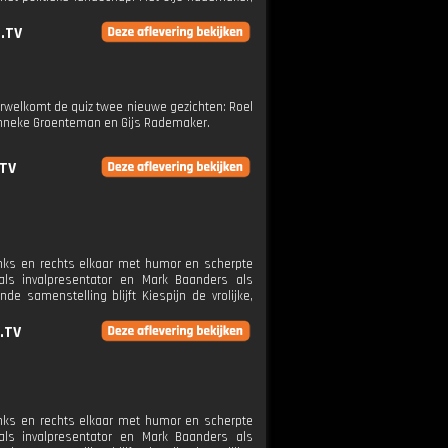
g.TV
verwelkomt de quiz twee nieuwe gezichten: Roel
anneke Groenteman en Gijs Rademaker.
.TV
links en rechts elkaar met humor en scherpte
als invalpresentator en Mark Baanders als
 samenstelling blijft Kiespijn de vrolijke,
.TV
links en rechts elkaar met humor en scherpte
als invalpresentator en Mark Baanders als