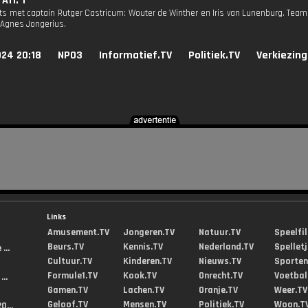
 Afl. 1
s met captain Rutger Castricum: Wouter de Winther en Iris van Lunenburg. Tea
Agnes Jongerius.
024 20:18
NPO3
Informatief.TV
Politiek.TV
Verkiezing
Links
Amusement.TV
Jongeren.TV
Natuur.TV
Speelfi
Beurs.TV
Kennis.TV
Nederland.TV
Spellet
...
Cultuur.TV
Kinderen.TV
Nieuws.TV
Sporten
Formule1.TV
Kook.TV
Onrecht.TV
Voetbal
..
Gamen.TV
Lachen.TV
Oranje.TV
Weer.TV
Geloof.TV
Mensen.TV
Politiek.TV
Woon.T
0...