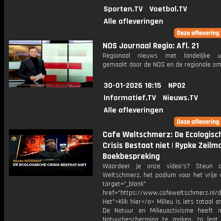
Sporten.TV
Voetbal.TV
Alle afleveringen
NOS Journaal Regio: Afl. 21
Regionaal nieuws met landelijke uit
gemaakt door de NOS en de regionale om
30-01-2026 18:15
NPO2
Informatief.TV
Nieuws.TV
Alle afleveringen
Cafe Weltschmerz: De Ecologisc
Crisis Bestaat niet | Rypke Zeilma
Boekbespreking
Waardeer je onze video's? Steun 
Weltschmerz, het podium voor het vrije 
target="_blank"
href="https://www.cafeweltschmerz.nl/
Het">Klik hier</a> Milieu is iets totaal 
De Natuur en Milieuactivisme heeft 
Natuurbescherming te maken, zo legt