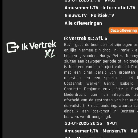
30-01-2026 21:10
NPO2
Amusement.TV
Informatief.TV
Nieuws.TV
Politiek.TV
Alle afleveringen
Ik Vertrek XL: Afl. 6
Gavin gaat de boer op met zijn eigen br
en lijkt hiermee zijn draai in Frankrijk ei
hebben gevonden. Harry, Peter, Tamm
sluiten een bewogen periode af. Na ande
is fase één van hun project voltooid. Dat
met een diner bereid van groenten 
moestuin, en een speech in het F
Oostenrijk werken Gerrit, Isabella, 
Charlotte, Benjamin en Juliëtte in Ste
klederdracht aan hun integratie. 
afscheid van de restanten van het oude
de vuilstort. En de fundering, waarop z
eindelijk een toekomst in Oostenri
bouwen, wordt aangelegd.
30-01-2026 20:35
NPO1
Amusement.TV
Mensen.TV
Rei