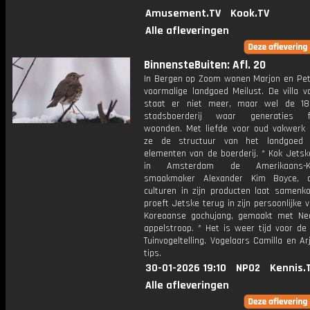
Amusement.TV
Kook.TV
Alle afleveringen
BinnensteBuiten: Afl. 20
In Bergen op Zoom wonen Marjon en Pet
voormalige landgoed Meilust. De villa v
staat er niet meer, maar wel de 18
stadsboerderij waar generaties fru
woonden. Met liefde voor oud vakwerk
ze de structuur van het landgoed
elementen van de boerderij. * Kok Jetsk
in Amsterdam de Amerikaans-Ko
smaakmaker Alexander Kim Boyce, 
culturen in zijn producten laat samenk
proeft Jetske terug in zijn persoonlijke v
Koreaanse gochujang, gemaakt met Ne
appelstroop. * Het is weer tijd voor de
Tuinvogeltelling. Vogelaars Camilla en A
tips.
30-01-2026 19:10
NPO2
Kennis.
Alle afleveringen