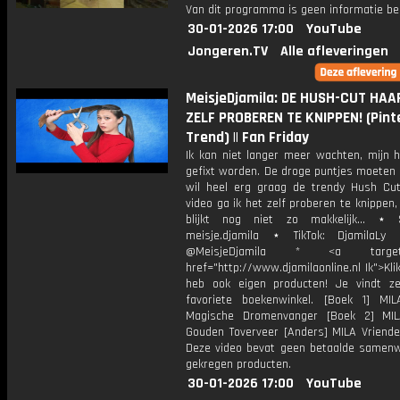
Van dit programma is geen informatie be
30-01-2026 17:00
YouTube
Jongeren.TV
Alle afleveringen
MeisjeDjamila: DE HUSH-CUT HAA
ZELF PROBEREN TE KNIPPEN! (Pint
Trend) || Fan Friday
Ik kan niet langer meer wachten, mijn 
gefixt worden. De droge puntjes moeten 
wil heel erg graag de trendy Hush Cut
video ga ik het zelf proberen te knippen
blijkt nog niet zo makkelijk... ⋆ 
meisje.djamila ⋆ TikTok: DjamilaLy
@MeisjeDjamila * <a target="
href="http://www.djamilaonline.nl Ik">Kli
heb ook eigen producten! Je vindt z
favoriete boekenwinkel. [Boek 1] M
Magische Dromenvanger [Boek 2] MI
Gouden Toverveer [Anders] MILA Vriende
Deze video bevat geen betaalde samenw
gekregen producten.
30-01-2026 17:00
YouTube