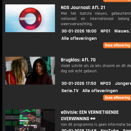
NOS Journaal: Afl. 21
Met het laatste nieuws, gebeurteni
nationaal en internationaal bela
weersverwachting.
30-01-2026 18:00
NPO1
Nieuws.
Alle afleveringen
Brugklas: Afl. 70
Violet schrikt als ze iets droomt en dit d
dag ook echt gebeurt.
30-01-2026 17:50
NPO3
Jonger
Serie.TV
Alle afleveringen
eDivisie: EEN VERNIETIGENDE
OVERWINNING 👀
Van dit programma is geen informatie be
30-01-2026 17:48
YouTube
Gam