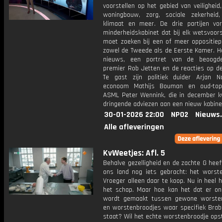
voorstellen op het gebied van veiligheid,
woningbouw, zorg, sociale zekerheid, 
klimaat en meer. De drie partijen v
minderheidskabinet dat bij elk wetsvoor
moet zoeken bij een of meer oppositiepa
zowel de Tweede als de Eerste Kamer. He
nieuws, een portret van de beoogd
premier Rob Jetten en de reacties op de
Te gast zijn politiek duider Arjan No
econoom Mathijs Bouman en oud-to
ASML Peter Wennink, die in december
dringende adviezen aan een nieuw kabine
30-01-2026 22:00
NPO2
Nieuws
Alle afleveringen
KvWeetjes: Afl. 5
Behalve gezelligheid en de zachte G hee
ons land nog iets gebracht: het worste
Vroeger alleen daar te koop. Nu in heel h
het schap. Maar hoe kan het dat er on
wordt gemaakt tussen gewone worste
en worstenbroodjes waar specifiek Brab
staat? Wil het echte worstenbroodje op