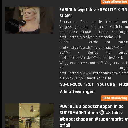
FABIOLA wijst deze REALITY KING 
SLAM!
Smash or Pass: ga je akkoord met 
Vergeet je niet op onze YouTube-ka
abonneren: SLAM! – Radio <a target
href="https://bit.ly/YTslamradio">Klik
SLAM! – Music <a target="_
href="https://bit.ly/YTslammusic">Klik
SLAM! – Series <a target="
href="https://bit.ly/YTslamseries">Klik
Wil jij exclusieve content? Volg ons op 
<a target="_bl
href="https://www.instagram.com/slamoff
hier</a> SLAM! Boost Your Life
30-01-2026 17:01
YouTube
Muzi
Alle afleveringen
POV: BLIND boodschappen in de
SUPERMARKT doen 🙃 #stuktv
#boodschappen #supermarkt #
#fail