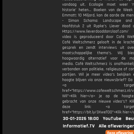
vandaag uit. Ecologie moet weer ‘na
historie’ heten… Boeken van de Week
Emmott: 10 Miljard, kan de aarde de men
- Simon Schama: Landscape and
Hoofdstuk 2 uit Rypke’s Liever dood 
Https://www.lieverdooddanslaaf.com/
video is geproduceerd door Café Wel
Café Weltschmerz gelooft in de krach
gesprek en zendt interviews uit ove
maatschappelijke thema's. Wij bi
hoogwaardig alternatief voor de ma
media. Café Weltschmerz is onafhankelij
verbonden aan politieke, religieuze of c
partijen. Wil je meer video's bekijken
hoogte blijven via onze nieuwsbrief? Ga
<a target="_bl
href="https://www.cafeweltschmerz.nl/v
Wil">Klik hier</a> je op de hoogt
gebracht van onze nieuwe video's? Kl
deze link: <a target="_
href="https://bit.ly/3XweTO0">Klik hier</
30-01-2026 18:00
YouTube
Beu
Informatief.TV
Alle afleveringe