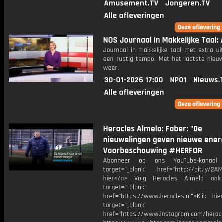
Amusement.TV
Jongeren.TV
Alle afleveringen
NOS Journaal in Makkelijke Taal: 
Journaal in makkelijke taal met extra ui
een rustig tempo. Met het laatste nieu
weer.
30-01-2026 17:00
NPO1
Nieuws.
Alle afleveringen
Heracles Almelo: Faber: "De
nieuwelingen geven nieuwe energ
Voorbeschouwing #HERFOR
Abonneer op ons YouTube-kanaal
target="_blank" href="http://bit.ly/2AM
hier</a> Volg Heracles Almelo oo
target="_blank"
href="https://www.heracles.nl">Klik hi
target="_blank"
href="https://www.instagram.com/herac