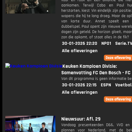
vuur en rook en een alliantie die ni
aankomen. Terwijl Cabo en Paul hu
herstarten, kiest Vin eindelijk zijn positi
wapens die hij te lang droeg. Maar de opl
van korte duur. Annet speelt een g
dubbelspel, Paul opent zijn nieuwe werel
dagen zijn geteld. De horizon gloeit, maar
zon die opkomt, of staat alles in de fik?
30-01-2026 22:20
NPO1
Serie.T
Alle afleveringen
Keuken Kampioen Divisie:
Samenvatting FC Den Bosch - F
Van dit programma is geen informatie be
30-01-2026 22:15
ESPN
Voetbal
Alle afleveringen
Nieuwsuur: Afl. 29
Vandaag presenteerden D66, VVD en
plannen voor Nederland, met de bela