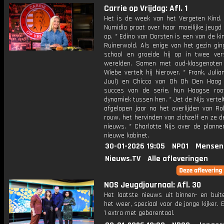
Carrie op Vrijdag: Afl. 1
Het is de week van het Vergeten Kind.
Numidia praat over haar moeilijke jeugd
op. * Edino van Dorsten is een van de ki
Ruinerwold. Als enige van het gezin gin
school en groeide hij op in twee vers
werelden. Samen met oud-klasgenote
Wiebe vertelt hij hierover. * Frank, Juli
Juul) en Chicco van Oh Oh Den Haag
succes van de serie, hun Haagse ro
dynamiek tussen hen. * Jet de Nijs vertel
afgelopen jaar na het overlijden van Ro
rouw, het hervinden van zichzelf en ze d
nieuws. * Charlotte Nijs over de planne
nieuwe kabinet.
30-01-2026 19:05
NPO1
Mensen
Nieuws.TV
Alle afleveringen
NOS Jeugdjournaal: Afl. 30
Het laatste nieuws uit binnen- en buit
het weer, speciaal voor de jonge kijker.
1 extra met gebarentaal.