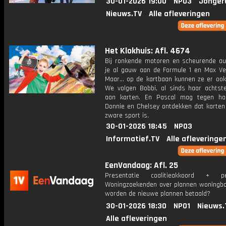
30-01-2026 19:00
NPO3
Jonger
Nieuws.TV
Alle afleveringen
Het Klokhuis: Afl. 4674
Bij ronkende motoren en scheurende au
je al gauw aan de Formule 1 en Max Ve
Maar... op de kartbaan kunnen ze er ook
We volgen Bobbi, al sinds haar achtst
aan karten. En Pascal mag tegen ha
Donnie en Chelsey ontdekken dat karten
zware sport is.
30-01-2026 18:45
NPO3
Informatief.TV
Alle afleveringe
EenVandaag: Afl. 25
Presentatie coalitieakkoord + p
Woningzoekenden over plannen woningb
worden de nieuwe plannen betaald?
30-01-2026 18:30
NPO1
Nieuws.
Alle afleveringen