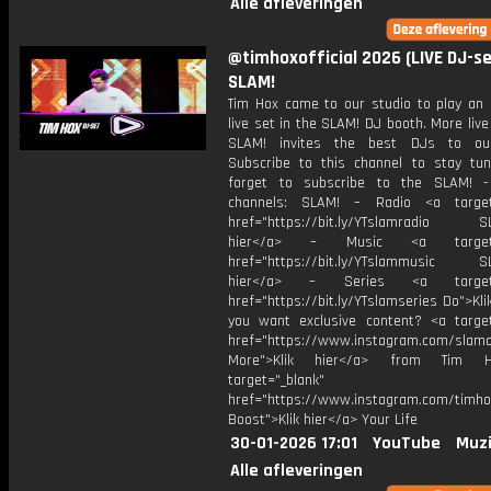
Alle afleveringen
@timhoxofficial 2026 (LIVE DJ-set
SLAM!
Tim Hox came to our studio to play a
live set in the SLAM! DJ booth. More liv
SLAM! invites the best DJs to our
Subscribe to this channel to stay tun
forget to subscribe to the SLAM! -
channels: SLAM! – Radio <a target=
href="https://bit.ly/YTslamradio SL
hier</a> – Music <a target="
href="https://bit.ly/YTslammusic SL
hier</a> – Series <a target="
href="https://bit.ly/YTslamseries Do">Kli
you want exclusive content? <a target
href="https://www.instagram.com/slamof
More">Klik hier</a> from Tim 
target="_blank"
href="https://www.instagram.com/timh
Boost">Klik hier</a> Your Life
30-01-2026 17:01
YouTube
Muzi
Alle afleveringen