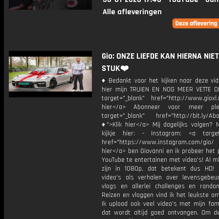
Alle afleveringen
Gio: ONZE LIEFDE KAN HIERNA NIE
STUK❤️
♦ Bedankt voor het kijken naar deze vid
hier mijn TRUIEN EN NOG MEER VETTE D
target="_blank" href="http://www.gioxl.
hier</a> Abonneer voor meer ple
target="_blank" href="http://bit.ly/Ab
♦">Klik hier</a> Mij dagelijks volgen?
kijkje hier: - Instagram: <a target
href="https://www.instagram.com/gio/
hier</a> ben Giovanni en ik probeer het 
YouTube te entertainen met video's! Al mi
zijn in 1080p, dat betekent dus HD! 
video's als verhalen over levensgebeur
vlogs en allerlei challenges en rando
Reizen en vloggen vind ik het leukste o
Ik upload ook veel video's met mijn fam
dat wordt altijd goed ontvangen. Om 