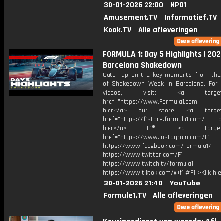
30-01-2026 22:00
NPO1
Amusement.TV
Informatief.TV
Kook.TV
Alle afleveringen
FORMULA 1: Day 5 Highlights | 202
Barcelona Shakedown
Catch up on the key moments from the 
of Shakedown Week in Barcelona. For
videos, visit: <a target="
href="https://www.Formula1.com Vis
hier</a> our store: <a target=
href="https://f1store.formula1.com/ Fol
hier</a> F1®: <a target="_
href="https://www.instagram.com/F1
https://www.facebook.com/Formula1/
https://www.twitter.com/F1
https://www.twitch.tv/formula1
https://www.tiktok.com/@f1 #F1">Klik hi
30-01-2026 21:40
YouTube
Formule1.TV
Alle afleveringen