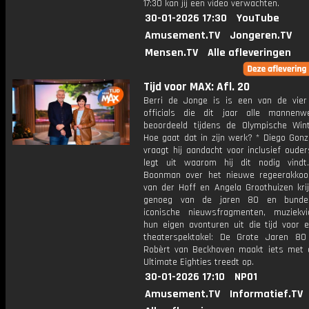
17:30 kan jij een video verwachten.
30-01-2026 17:30
YouTube
Amusement.TV
Jongeren.TV
Mensen.TV
Alle afleveringen
Tijd voor MAX: Afl. 20
Berri de Jonge is is een van de vier
officials die dit jaar alle mannenwe
beoordeeld tijdens de Olympische Wint
Hoe gaat dat in zijn werk? * Diego Gonz
vraagt hij aandacht voor inclusief ouder
legt uit waarom hij dit nodig vind
Boonman over het nieuwe regeerakkoor
van der Hoff en Angela Groothuizen kri
genoeg van de jaren 80 en bundel
iconische nieuwsfragmenten, muziekv
hun eigen avonturen uit die tijd voor 
theaterspektakel: De Grote Jaren 8
Robèrt van Beckhoven maakt iets met c
Ultimate Eighties treedt op.
30-01-2026 17:10
NPO1
Amusement.TV
Informatief.TV