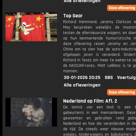
Alle afleveringen
Top Gear
Richard Hammond, Jeremy Clarkson 
May bespreken wekelijks de mooiste
testen de allernieuwste wagens en doen 
op hun kenmerkende humoristische m
deze aflevering reizen Jeremy en J
China om te zien hoe de auto-industri
afgelopen jaren is veranderd. Onder
Richard in Texas om meer te weten te k
de NASCAR-races. Matt LeBlanc is te ga
mannen.
30-01-2026 20:25
SBS
Voertuig
Alle afleveringen
Nederland op Film: Afl. 2
De komst van een kind is een bi
gebeurtenis in een mensenleven. Deze
gewoonten en gebruiken rond gebo
Nederland en hoe die veranderden in de
de tijd. De steeds weer nieuwe mode
wiegjes, kinderwagens en babykamers. D