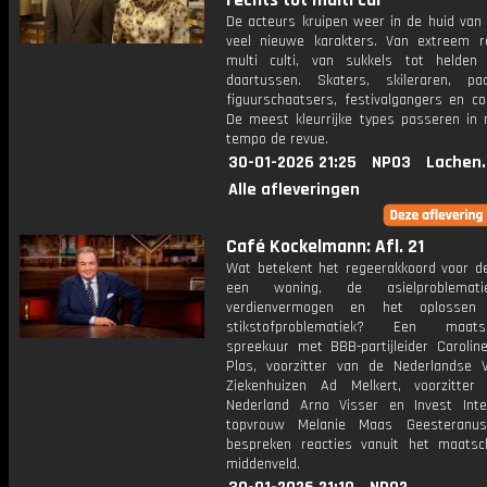
rechts tot multi cul
De acteurs kruipen weer in de huid van 
veel nieuwe karakters. Van extreem r
multi culti, van sukkels tot helden
daartussen. Skaters, skileraren, paar
figuurschaatsers, festivalgangers en co
De meest kleurrijke types passeren in
tempo de revue.
30-01-2026 21:25
NPO3
Lachen.
Alle afleveringen
Café Kockelmann: Afl. 21
Wat betekent het regeerakkoord voor d
een woning, de asielproblemati
verdienvermogen en het oplosse
stikstofproblematiek? Een maatsch
spreekuur met BBB-partijleider Carolin
Plas, voorzitter van de Nederlandse V
Ziekenhuizen Ad Melkert, voorzitte
Nederland Arno Visser en Invest Inter
topvrouw Melanie Maas Geesteran
bespreken reacties vanuit het maatsch
middenveld.