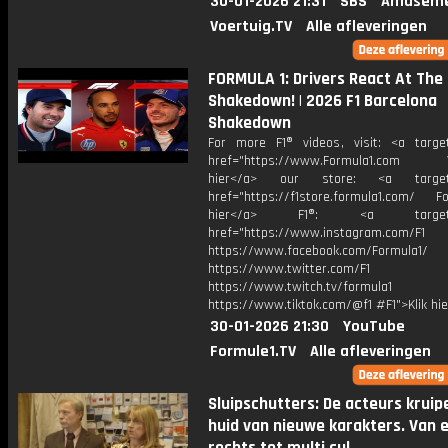
30-01-2026 21:31
SBS
Amuseme
Voertuig.TV
Alle afleveringen
FORMULA 1: Drivers React At The
Shakedown! | 2026 F1 Barcelona
Shakedown
For more F1® videos, visit: <a target
href="https://www.Formula1.com Vis
hier</a> our store: <a target=
href="https://f1store.formula1.com/ Fol
hier</a> F1®: <a target="_
href="https://www.instagram.com/F1
https://www.facebook.com/Formula1/
https://www.twitter.com/F1
https://www.twitch.tv/formula1
https://www.tiktok.com/@f1 #F1">Klik hi
30-01-2026 21:30
YouTube
Formule1.TV
Alle afleveringen
Sluipschutters: De acteurs kruip
huid van nieuwe karakters. Van