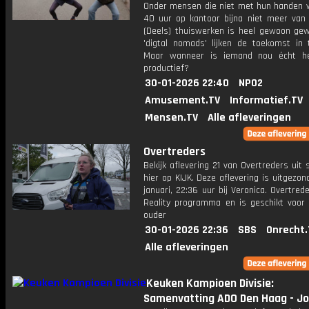
Onder mensen die niet met hun handen w
40 uur op kantoor bijna niet meer van d
(Deels) thuiswerken is heel gewoon ge
'digtal nomads' lijken de toekomst in t
Maar wanneer is iemand nou écht h
productief?
30-01-2026 22:40
NPO2
Amusement.TV
Informatief.TV
Mensen.TV
Alle afleveringen
Overtreders
Bekijk aflevering 21 van Overtreders uit 
hier op KIJK. Deze aflevering is uitgezo
januari, 22:36 uur bij Veronica. Overtred
Reality programma en is geschikt voor 
ouder
30-01-2026 22:36
SBS
Onrecht.
Alle afleveringen
Keuken Kampioen Divisie:
Samenvatting ADO Den Haag - J