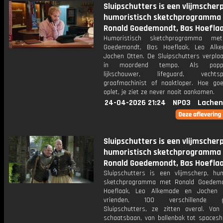
Sluipschutters is een vlijmscherp
humoristisch sketchprogramma
Ronald Goedemondt, Bas Hoeflaa
Humoristisch sketchprogramma me
Goedemondt, Bas Hoeflaak, Leo Alk
Jochen Otten. De Sluipschutters verplaa
in moordend tempo. Als poppen
lijkschouwer, lifeguard, vechtspor
graafmachinist of naaktloper. Hoe go
oplet, je ziet ze never nooit aankomen.
24-04-2026 21:24
NPO3
Lachen
Sluipschutters is een vlijmscherp
humoristisch sketchprogramma
Ronald Goedemondt, Bas Hoeflaa
Sluipschutters is een vlijmscherp, hum
sketchprogramma met Ronald Goedemo
Hoeflaak, Leo Alkemade en Jochen 
vrienden, 100 verschillende ge
Sluipschutters, ze zitten overal. Van
schaatsbaan, van ballenbak tot spaceshu