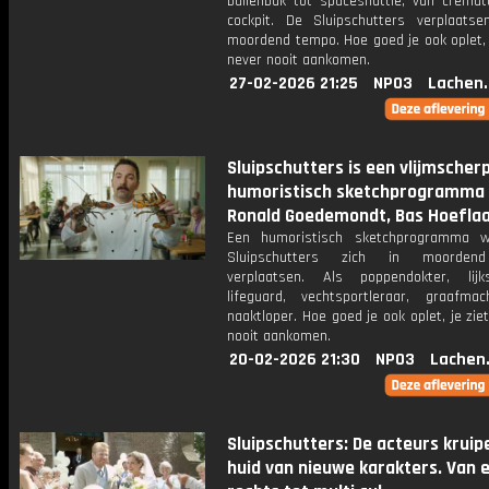
ballenbak tot spaceshuttle, van cremat
cockpit. De Sluipschutters verplaatse
moordend tempo. Hoe goed je ook oplet, 
never nooit aankomen.
27-02-2026 21:25
NPO3
Lachen.
Sluipschutters is een vlijmscherp
humoristisch sketchprogramma
Ronald Goedemondt, Bas Hoeflaa
Een humoristisch sketchprogramma w
Sluipschutters zich in moorden
verplaatsen. Als poppendokter, lijk
lifeguard, vechtsportleraar, graafmac
naaktloper. Hoe goed je ook oplet, je zie
nooit aankomen.
20-02-2026 21:30
NPO3
Lachen
Sluipschutters: De acteurs kruip
huid van nieuwe karakters. Van