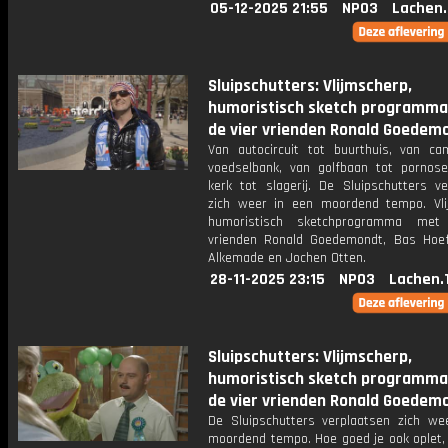
05-12-2025 21:55
NPO3
Lachen.
Sluipschutters: Vlijmscherp,
humoristisch sketch programm
de vier vrienden Ronald Goedemo
Van autocircuit tot buurthuis, van ca
voedselbank, van golfbaan tot pornos
kerk tot slagerij. De Sluipschutters ve
zich weer in een moordend tempo. Vli
humoristisch sketchprogramma met
vrienden Ronald Goedemondt, Bas Hoef
Alkemade en Jochen Otten.
28-11-2025 23:15
NPO3
Lachen.
Sluipschutters: Vlijmscherp,
humoristisch sketch programm
de vier vrienden Ronald Goedemo
De Sluipschutters verplaatsen zich we
moordend tempo. Hoe goed je ook oplet, 