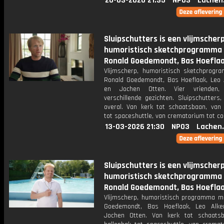
20-03-2026 21:35
NPO3
Lachen
Sluipschutters is een vlijmscherp
humoristisch sketchprogramma
Ronald Goedemondt, Bas Hoeflaa
Vlijmscherp, humoristisch sketchprog
Ronald Goedemondt, Bas Hoeflaak, Leo
en Jochen Otten. Vier vrienden,
verschillende gezichten. Sluipschutters,
overal. Van kerk tot schaatsbaan, van 
tot spaceshuttle, van crematorium tot coc
13-03-2026 21:30
NPO3
Lachen
Sluipschutters is een vlijmscherp
humoristisch sketchprogramma
Ronald Goedemondt, Bas Hoeflaa
Vlijmscherp, humoristisch programma m
Goedemondt, Bas Hoeflaak, Leo Alk
Jochen Otten. Van kerk tot schaats