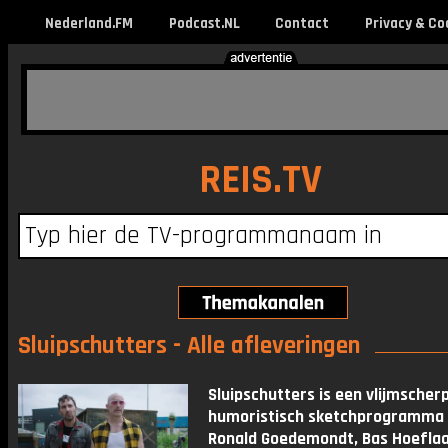
Nederland.FM
Podcast.NL
Contact
Privacy & Co
REIS.TV
Sluipschutters - Alle afleveringen
Sluipschutters is een vlijmscherp
humoristisch sketchprogramma
Ronald Goedemondt, Bas Hoeflaa