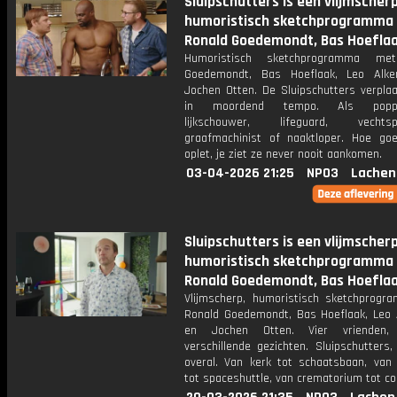
Sluipschutters is een vlijmscherp
humoristisch sketchprogramma
Ronald Goedemondt, Bas Hoeflaa
Humoristisch sketchprogramma me
Goedemondt, Bas Hoeflaak, Leo Alk
Jochen Otten. De Sluipschutters verplaa
in moordend tempo. Als poppen
lijkschouwer, lifeguard, vechtspor
graafmachinist of naaktloper. Hoe go
oplet, je ziet ze never nooit aankomen.
03-04-2026 21:25
NPO3
Lachen
Sluipschutters is een vlijmscherp
humoristisch sketchprogramma
Ronald Goedemondt, Bas Hoeflaa
Vlijmscherp, humoristisch sketchprog
Ronald Goedemondt, Bas Hoeflaak, Leo
en Jochen Otten. Vier vrienden,
verschillende gezichten. Sluipschutters,
overal. Van kerk tot schaatsbaan, van 
tot spaceshuttle, van crematorium tot coc