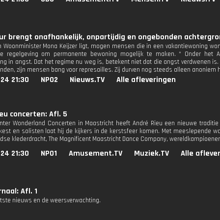
r brengt onafhankelijk, onpartijdig en ongebonden achtergron
n Woonminister Mona Keijzer ligt, mogen mensen die in een vakantiewoning won
e regelgeving om permanente bewoning mogelijk te maken. * Onder het As
ng in angst. Dat het regime nu weg is, betekent niet dat die angst verdwenen is
den, zijn mensen bang voor represailles. Zij durven nog steeds alleen anoniem h
24 21:30
NPO2
Nieuws.TV
Alle afleveringen
eu concerten: Afl. 5
inter Wonderland Concerten in Maastricht heeft André Rieu een nieuwe tradit
kest en solisten laat hij de kijkers in de kerstsfeer komen. Met meeslepende wa
dse klederdracht, The Magnificent Maastricht Dance Company, wereldkampioenen k
24 21:30
NPO1
Amusement.TV
Muziek.TV
Alle afleve
naal: Afl. 1
atste nieuws en de weersverwachting.