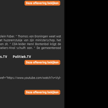
jolein Faber. * Thomas van Groningen weet wat
et huzarenstukje van zijn ministerschap, het
 zit. * CDA-leider Henri Bontenbal krijgt de
roekers-Knol schuift aan. * De gemeenteraad
s.TV
Politiek.TV
" href="https://www.youtube.com/watch?v=VIyl-