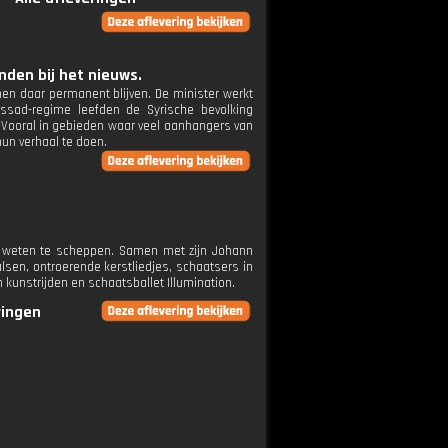
den bij het nieuws.
en daar permanent blijven. De minister werkt
sad-regime leefden de Syrische bevolking
. Vooral in gebieden waar veel aanhangers van
un verhaal te doen.
ie weten te scheppen. Samen met zijn Johann
lsen, ontroerende kerstliedjes, schaatsers in
unstrijden en schaatsballet Illumination.
ringen