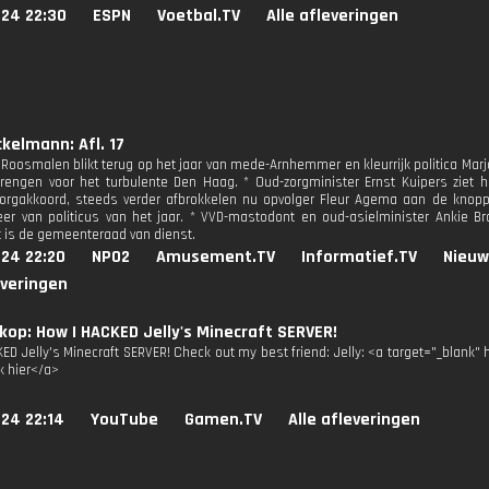
024 22:30
ESPN
Voetbal.TV
Alle afleveringen
kelmann: Afl. 17
 Roosmalen blikt terug op het jaar van mede-Arnhemmer en kleurrijk politica Mar
rengen voor het turbulente Den Haag. * Oud-zorgminister Ernst Kuipers ziet h
Zorgakkoord, steeds verder afbrokkelen nu opvolger Fleur Agema aan de knoppen
er van politicus van het jaar. * VVD-mastodont en oud-asielminister Ankie B
 is de gemeenteraad van dienst.
024 22:20
NPO2
Amusement.TV
Informatief.TV
Nieuw
everingen
op: How I HACKED Jelly's Minecraft SERVER!
ED Jelly's Minecraft SERVER! Check out my best friend: Jelly: <a target="_blank
k hier</a>
24 22:14
YouTube
Gamen.TV
Alle afleveringen