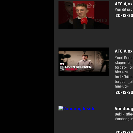
AFC Ajax
Van dit pr
20-12-2
AFC Ajax
Youri Baas 
slagen bij
target="_b
hier</a>
href="http
target="_b
hier</a>
20-12-20
Vandaag
Bekijk afl
Vandaag I
20-12-20