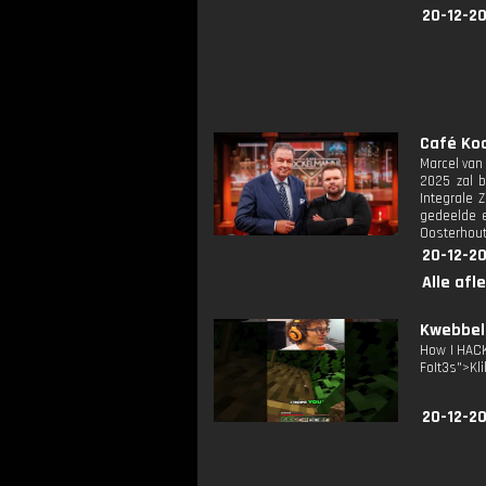
20-12-2
Café Koc
Marcel van
2025 zal b
Integrale 
gedeelde e
Oosterhout
20-12-2
Alle afl
Kwebbelk
How I HACK
FoIt3s">Kli
20-12-20