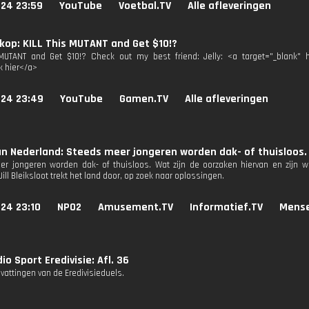
024 23:59
YouTube
Voetbal.TV
Alle afleveringen
op: KILL This MUTANT and Get $10!?
MUTANT and Get $10!? Check out my best friend: Jelly: <a target="_blank" h
k hier</a>
024 23:49
YouTube
Gamen.TV
Alle afleveringen
n Nederland: Steeds meer jongeren worden dak- of thuisloos. 
r jongeren worden dak- of thuisloos. Wat zijn de oorzaken hiervan en zijn 
ill Bleiksloot trekt het land door, op zoek naar oplossingen.
24 23:10
NPO2
Amusement.TV
Informatief.TV
Mense
io Sport Eredivisie: Afl. 36
attingen van de Eredivisieduels.