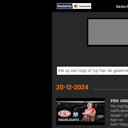
Neder
20-12-2024
PSV: HIG
The highli
notificati
target="_b
hier</a> 
href="http