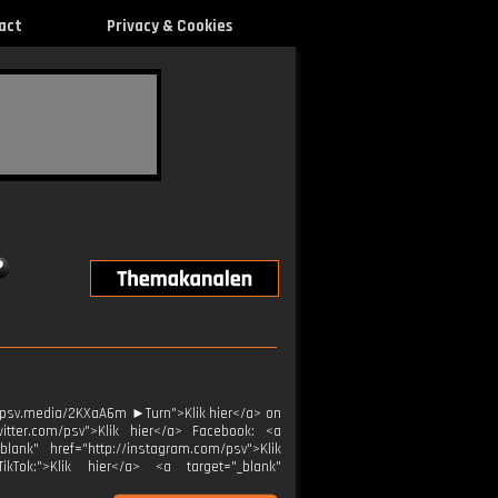
act
Privacy & Cookies
://psv.media/2KXaA6m ►Turn">Klik hier</a> on
witter.com/psv">Klik hier</a> Facebook: <a
blank" href="http://instagram.com/psv">Klik
ikTok:">Klik hier</a> <a target="_blank"