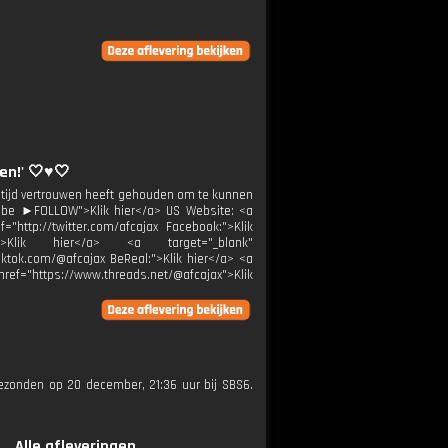
en!' 🤍♥️🤍
j altijd vertrouwen heeft gehouden om te kunnen
ribe ►FOLLOW">Klik hier</a> US Website: <a
f="http://twitter.com/afcajax Facebook:">Klik
m:">Klik hier</a> <a target="_blank"
tiktok.com/@afcajax BeReal:">Klik hier</a> <a
 href="https://www.threads.net/@afcajax">Klik
tgezonden op 20 december, 21:36 uur bij SBS6.
Alle afleveringen