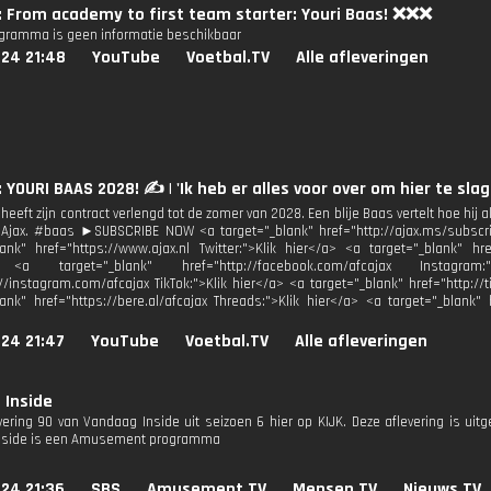
: From academy to first team starter: Youri Baas! ❌❌❌
ogramma is geen informatie beschikbaar
024 21:48
YouTube
Voetbal.TV
Alle afleveringen
: YOURI BAAS 2028! ✍️ | 'Ik heb er alles voor over om hier te slag
heeft zijn contract verlengd tot de zomer van 2028. Een blije Baas vertelt hoe hi
 Ajax. #baas ►SUBSCRIBE NOW <a target="_blank" href="http://ajax.ms/subsc
lank" href="https://www.ajax.nl Twitter:">Klik hier</a> <a target="_blank" hre
 <a target="_blank" href="http://facebook.com/afcajax Instagra
://instagram.com/afcajax TikTok:">Klik hier</a> <a target="_blank" href="http://
lank" href="https://bere.al/afcajax Threads:">Klik hier</a> <a target="_blank"
24 21:47
YouTube
Voetbal.TV
Alle afleveringen
 Inside
evering 90 van Vandaag Inside uit seizoen 6 hier op KIJK. Deze aflevering is ui
nside is een Amusement programma
24 21:36
SBS
Amusement.TV
Mensen.TV
Nieuws.TV