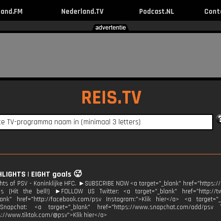
land.FM
Nederland.TV
Podcast.NL
Cont
REIS.TV
HLIGHTS | EIGHT goals 🥵
ghts of PSV - Koninklijke HFC. ►SUBSCRIBE NOW <a target="_blank" href="https
ons (Hit the bell!) ►FOLLOW US Twitter: <a target="_blank" href="http://t
lank" href="http://facebook.com/psv Instagram:">Klik hier</a> <a target="_
Snapchat: <a target="_blank" href="https://www.snapchat.com/add/psv T
s://www.tiktok.com/@psv">Klik hier</a>