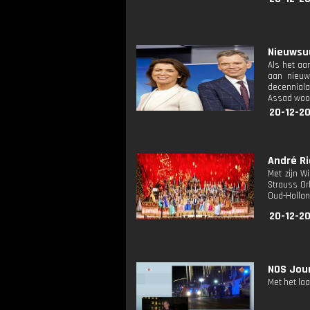
Nieuwsuu
Als het aa
aan nieuw
decenniala
Assad woon
20-12-20
André Ri
Met zijn W
Strauss Or
Oud-Hollan
20-12-20
NOS Jour
Met het la