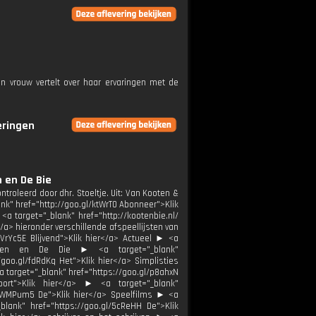
en vrouw vertelt over haar ervaringen met de
eringen
 en De Bie
ntroleerd door dhr. Stoeltje. Uit: Van Kooten &
lank" href="http://goo.gl/ktWrT0 Abonneer">Klik
a target="_blank" href="http://kootenbie.nl/
/a> hieronder verschillende afspeellijsten van
VrYc5E Blijvend">Klik hier</a> Actueel ► <a
 Kooten en De Die ► <a target="_blank"
/goo.gl/fdRdKq Het">Klik hier</a> Simplisties
a target="_blank" href="https://goo.gl/p8ahxN
port">Klik hier</a> ► <a target="_blank"
gl/WMPum5 De">Klik hier</a> Speelfilms ► <a
_blank" href="https://goo.gl/5cReHH De">Klik