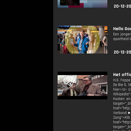
20-12-20
Hello Goo
Een jongen
apartheid i
20-12-20
Het offi
H.G. Foppe 
De Bie 5, 1
hier</a> U
Wikipedia"
Kooten en 
target="
href="http
Verbond ► 
Zang">Kli
href="http
target="_b