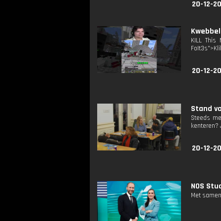
20-12-2
Kwebbelk
KILL This 
FoIt3s">Kli
20-12-2
Stand va
Steeds mee
kenteren? J
20-12-20
NOS Stud
Met samenv