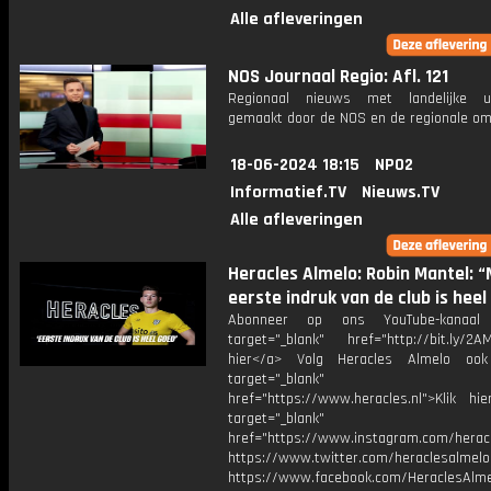
Alle afleveringen
NOS Journaal Regio: Afl. 121
Regionaal nieuws met landelijke uit
gemaakt door de NOS en de regionale om
18-06-2024 18:15
NPO2
Informatief.TV
Nieuws.TV
Alle afleveringen
Heracles Almelo: Robin Mantel: “
eerste indruk van de club is heel
Abonneer op ons YouTube-kanaal
target="_blank" href="http://bit.ly/2AM
hier</a> Volg Heracles Almelo oo
target="_blank"
href="https://www.heracles.nl">Klik hi
target="_blank"
href="https://www.instagram.com/herac
https://www.twitter.com/heraclesalmelo
https://www.facebook.com/HeraclesAlmel