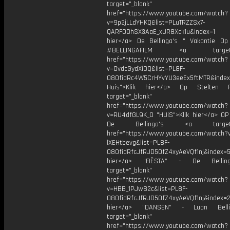
target="_blank"
href="https://www.youtube.com/watch?
v=9p2jLLdYHKQ&list=PLuTRZZSx7-
QARFODhSX3AaE_xUR8Xck1u&index=1
hier</a> De Bellinga's " Vakantie Op 
#BELLINGAFILM <a target="_
href="https://www.youtube.com/watch?
v=OvdcGydXiDQ&list=PL8F-
O8OfidRc4W5CrHYvYU3eeEx5ftMTR&index
Huis">Klik hier</a> Op Stelten 
target="_blank"
href="https://www.youtube.com/watch?
v=RU4dfGL9K_0 "HUiS">Klik hier</a> OP
De Bellinga's <a target="_
href="https://www.youtube.com/watch?
lXEHtbevg&list=PL8F-
O8OfidRfcJfRJD5OfZ4xyAeVQf1nj&index=5
hier</a> “FIËSTA” - De Bellin
target="_blank"
href="https://www.youtube.com/watch?
v=HBB_1PJwB2c&list=PL8F-
O8OfidRfcJfRJD5OfZ4xyAeVQf1nj&index=2
hier</a> “DANSEN” - Luan Bell
target="_blank"
href="https://www.youtube.com/watch?