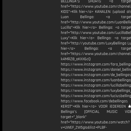
BELLiNGA'S SHORTS <a target="
href="https://www.youtube.com/chann
KIDS">Klik hier</a> KANALEN: (upload al
Luan Bellinga: <a target="
href="http://www.youtube.com/LuanBell
Lucilla">Klik hier</a> Bellinga: <a targe
href="http://www.youtube.com/LucillaBel
Luxy">Klik hier</a> Bellinga: <a target
href="http://youtube.com/LuxyBellinga Lu
hier</a> Bellinga: <a target="
href="https://www.youtube.com/channe
k4MRZ8_oKXX6cQ
https://www.instagram.com/fara_belling
https://www.instagram.com/daniel_belli
https://www.instagram.com/de_bellingas_
https://www.instagram.com/luanbellinga
https://www.instagram.com/lucillabelling
https://www.instagram.com/luxybellinga
https://www.instagram.com/luciusbellin
https://www.facebook.com/debellingas
KERST">Klik hier</a> VOOR iEDEREEN 
Bellinga’s [OFFiCiAL MUSiC Vi
target="_blank"
href="https://www.youtube.com/watch?
v=UWEF_ZW5gIo&list=PL8F-