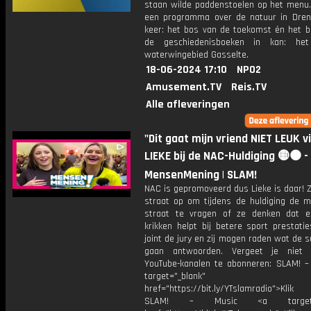
staan wilde paddenstoelen op het menu. 
een programma over de natuur in Dren
keer: het bos van de toekomst én het b
de geschiedenisboeken in kan: he
waterwingebied Gasselte.
18-06-2024 17:10
NPO2
Amusement.TV
Reis.TV
Alle afleveringen
"Dit gaat mijn vriend NIET LEUK v
LIEKE bij de NAC-Huldiging 🟡⚫ -
MensenMening | SLAM!
NAC is gepromoveerd dus Lieke is daar! Z
straat op om tijdens de huldiging de 
straat te vragen of ze denken dat 
krikken helpt bij betere sport prestatie
joint de jury en zij mogen raden wat de 
gaan antwoorden. Vergeet je niet
YouTube-kanalen te abonneren: SLAM! –
target="_blank"
href="https://bit.ly/YTslamradio">Klik
SLAM! – Music <a target="_