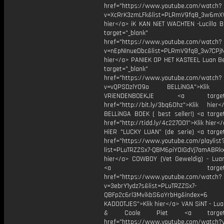
href="https://www.youtube.com/watch?
v=XcRrK3zmLFk&list=PLRmV9fq8_3w6mX
hier</a> iK KAN NiET WACHTEN -Lucilla B
target="_blank"
href="https://www.youtube.com/watch?
v=nEpNInueDbc&list=PLRmV9fq8_3w7CPjN
hier</a> PANIEK OP HET KASTEEL Luan Bel
target="_blank"
href="https://www.youtube.com/watch?
v=vQPSDzlYO9o BELLiNGA">Klik h
VRiENDENBOEKJE <a target="
href="http://bit.ly/3bq60hz">Klik hie
BELLiNGA BOEK ( best seller!) <a target
href="http://tidd.ly/4c227001">Klik hier<
HiER "LUCKY LUAN” (de serie) <a target
href="https://www.youtube.com/playlist
list=PLuTRZZSx7-QBM6piYOIGdVj7amABRkx
hier</a> COWBOY (Vet Geweldig) - Luan
<a target="_bl
href="https://www.youtube.com/watch?
v=3ebrY1ydz7s&list=PLuTRZZSx7-
QBFp2c6rl3MvikbS6oYrbHg&index=6
KADOOTJES">Klik hier</a> VAN SiNT - Lua
& Coole Piet <a target="_
href="https://www.youtube.com/watch?v