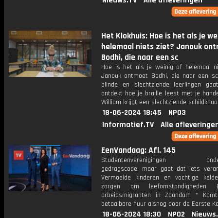
Nieuws.TV
Alle afleveringen
Het Klokhuis: Hoe is het als je we
helemaal niets ziet? Janouk on
Bodhi, die naar een sc
Hoe is het als je weinig of helemaal ni
Janouk ontmoet Bodhi, die naar een sc
blinde en slechtziende leerlingen gaa
ontdekt hoe je braille leest met je hand
William krijgt een slechtziende schildknaa
18-06-2024 18:45
NPO3
Informatief.TV
Alle afleveringe
EenVandaag: Afl. 145
Studentenverenigingen onder
gedragscode, maar gaat dat iets vera
Vermoeide kinderen en vochtige kelde
zorgen om leefomstandigheden B
arbeidsmigranten in Zaandam * Kom
betaalbare huur alsnog door de Eerste 
18-06-2024 18:30
NPO2
Nieuws