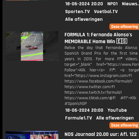
18-06-2024 20:20
NPO1
Nieuws
Sporten.TV
Voetbal.TV
Alle afleveringen
FORMULA 1: Fernando Alonso's
MEMORABLE Home Win 🇪🇸
Relive the day that Fernando Alons
Spanish Grand Prix for the first time
years in 2013. For more F1® videos,
target="_blank" href="https://www.For
Follow">Klik hier</a> F1®: <a target
href="https://www.instagram.com/F1
https://www.facebook.com/Formula1/
https://www.twitter.com/F1
https://www.twitch.tv/formula1
https://www.tiktok.com/@f1 #F1">Klik
#SpanishGP
18-06-2024 20:00
YouTube
Formule1.TV
Alle afleveringen
NOS Journaal 20.00 uur: Afl. 122