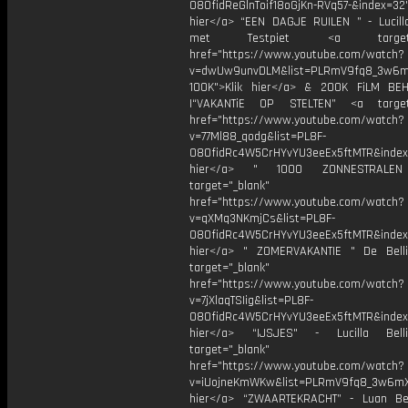
O8OfidReGlnToif18oGjKn-RVq57-&index=32"
hier</a> “EEN DAGJE RUILEN ” - Lucilla
met Testpiet <a target="_
href="https://www.youtube.com/watch?
v=dwUw9unvDLM&list=PLRmV9fq8_3w6
100K">Klik hier</a> & 200K FiLM BE
|“VAKANTiE OP STELTEN” <a target=
href="https://www.youtube.com/watch?
v=77Ml88_qodg&list=PL8F-
O8OfidRc4W5CrHYvYU3eeEx5ftMTR&index=
hier</a> " 1000 ZONNESTRAL
target="_blank"
href="https://www.youtube.com/watch?
v=qXMq3NKmjCs&list=PL8F-
O8OfidRc4W5CrHYvYU3eeEx5ftMTR&index=
hier</a> " ZOMERVAKANTIE " De Bell
target="_blank"
href="https://www.youtube.com/watch?
v=7jXlaqTSIig&list=PL8F-
O8OfidRc4W5CrHYvYU3eeEx5ftMTR&index=
hier</a> “IJSJES" - Lucilla Bel
target="_blank"
href="https://www.youtube.com/watch?
v=iUojneKmWKw&list=PLRmV9fq8_3w6mX
hier</a> “ZWAARTEKRACHT” - Luan Be