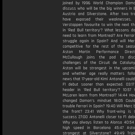
joined by 1996 World Champion Damo
discuss who will be the big winners in 
Austria and Silverstone. After two tr
have exposed their weaknesses,
Verstappen favourite to win the next th
in ‘Red Bull territory’? What lessons d
need to learn from Montreal? Are Ferrar
struggle again in Spain? And will Me
competitive for the rest of the seas
Aston Martin Performance Direc
McCullough joins the pod to dis
challenges of the Circuit de Catalun
Aston will be strongest in the upcomi
and whether age really matters foll
news that 17-year-old Kimi Antonelli coul
F1 debut sooner than expected. 03:17 
header in ‘Red Bull territory’? 10:57 
McLaren learn from Montreal? 14:44 Ho
changed Damon’s mindset 18:05 Could
trouble Ferrari in Spain? 19:40 Will Merc 
the front? 23:41 Why front-wing is 
success 27:00 Antonelli closer to F1 de
Why you always listen to Alonso 40:54
high speed in Barcelona 45:47 Ast
strongest at Silverstone? 49:49 Trip