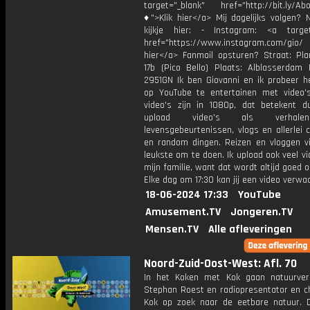
target="_blank" href="http://bit.ly/Ab
♦">Klik hier</a> Mij dagelijks volgen?
kijkje hier: - Instagram: <a target
href="https://www.instagram.com/gio
hier</a> Fanmail opsturen? Straat: Pl
17b (Pico Bello) Plaats: Alblasserdam 
2951GN Ik ben Giovanni en ik probeer he
op YouTube te entertainen met video's
video's zijn in 1080p, dat betekent d
upload video's als verhale
levensgebeurtenissen, vlogs en allerlei 
en random dingen. Reizen en vloggen vi
leukste om te doen. Ik upload ook veel v
mijn familie, want dat wordt altijd goed 
Elke dag om 17:30 kan jij een video verwa
18-06-2024 17:33
YouTube
Amusement.TV
Jongeren.TV
Mensen.TV
Alle afleveringen
Noord-Zuid-Oost-West: Afl. 70
In het Koken met Kok gaan natuurver
Stephan Roest en radiopresentator en ch
Kok op zoek naar de eetbare natuur. 