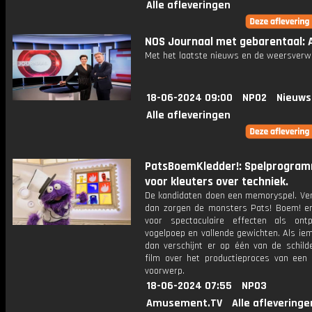
Alle afleveringen
NOS Journaal met gebarentaal: Af
Met het laatste nieuws en de weersverw
18-06-2024 09:00
NPO2
Nieuws
Alle afleveringen
PatsBoemKledder!: Spelprogra
voor kleuters over techniek.
De kandidaten doen een memoryspel. Verl
dan zorgen de monsters Pats! Boem! en
voor spectaculaire effecten als ontpl
vogelpoep en vallende gewichten. Als ie
dan verschijnt er op één van de schilde
film over het productieproces van een 
voorwerp.
18-06-2024 07:55
NPO3
Amusement.TV
Alle afleveringe