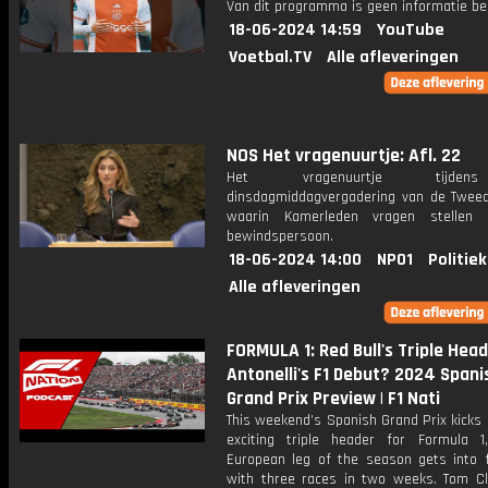
Van dit programma is geen informatie be
18-06-2024 14:59
YouTube
Voetbal.TV
Alle afleveringen
NOS Het vragenuurtje: Afl. 22
Het vragenuurtje tijd
dinsdagmiddagvergadering van de Twee
waarin Kamerleden vragen stellen
bewindspersoon.
18-06-2024 14:00
NPO1
Politiek
Alle afleveringen
FORMULA 1: Red Bull's Triple Hea
Antonelli's F1 Debut? 2024 Spani
Grand Prix Preview | F1 Nati
This weekend’s Spanish Grand Prix kicks 
exciting triple header for Formula 
European leg of the season gets into f
with three races in two weeks. Tom Cl