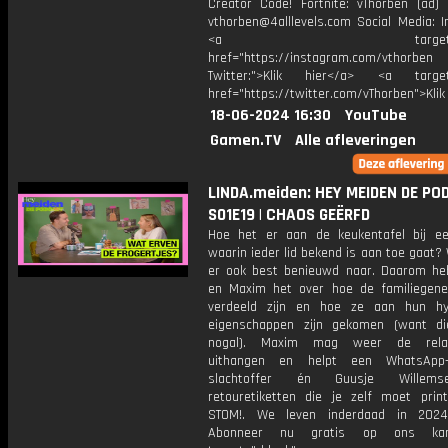
Creator Code! Fortnite: vThorben (ad) 
vthorben@4alllevels.com Social Media: I
<a target="_bl
href="https://instagram.com/vthorben
Twitter:">Klik hier</a> <a target=
href="https://twitter.com/vThorben">Klik
18-06-2024 16:30
YouTube
Gamen.TV
Alle afleveringen
LINDA.meiden: HEY MEIDEN DE PO
S01E19 | CHAOS GEËRFD
Hoe het er aan de keukentafel bij ee
waarin ieder lid bekend is aan toe gaat?
er ook best benieuwd naar. Daarom he
en Maxim het over hoe de familiegene
verdeeld zijn en hoe ze aan hun hy
eigenschappen zijn gekomen (want di
nogal). Maxim mag weer de relat
uithangen en helpt een WhatsApp-b
slachtoffer én Guusje Willems
retouretiketten die je zelf moet pri
STOM!. We leven inderdaad in 2024. -
Abonneer nu gratis op ons kan