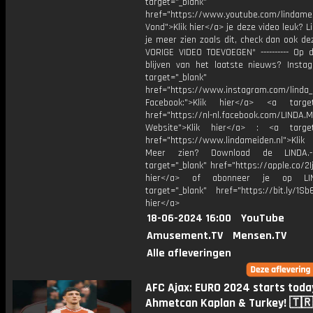
target="_blank"
href="https://www.youtube.com/lindame
Vond">Klik hier</a> je deze video leuk? Li
je meer zien zoals dit, check dan ook de
VORIGE VIDEO TOEVOEGEN* ---------- Op 
blijven van het laatste nieuws? Insta
target="_blank"
href="https://www.instagram.com/linda
Facebook:">Klik hier</a> <a target
href="https://nl-nl.facebook.com/LINDA.
Website">Klik hier</a> : <a target
href="https://www.lindameiden.nl">Klik
Meer zien? Download de LINDA.-
target="_blank" href="https://apple.co/2Ij
hier</a> of abonneer je op LI
target="_blank" href="https://bit.ly/1Sb
hier</a>
18-06-2024 16:00
YouTube
Amusement.TV
Mensen.TV
Alle afleveringen
AFC Ajax: EURO 2024 starts toda
Ahmetcan Kaplan & Turkey! 🇹