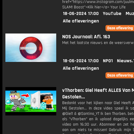
href="https://www.instagram.com/juulm
SLAM! Boost">Klik hier</a> Your Life
18-06-2024 17:00
YouTube
Muz
Alle afleveringen
NOS Journaal: Afl. 163
Met het laatste nieuws en de weersverw
18-06-2024 17:00
NPO1
Nieuws.
Alle afleveringen
vThorben: Giel Heeft ALLES Van M
Gestolen...
Bedankt voor het kijken naar Giel Heeft
Mij Gestolen... In deze video speel ik 
@Giel1 & @Santino_YT Ik ben Thorben, be
als "vThorben" en ik upload dagelijks e
video om 16:30 uur. Abonneer en zet het
aan om niets te missen! Gebruik mijn 