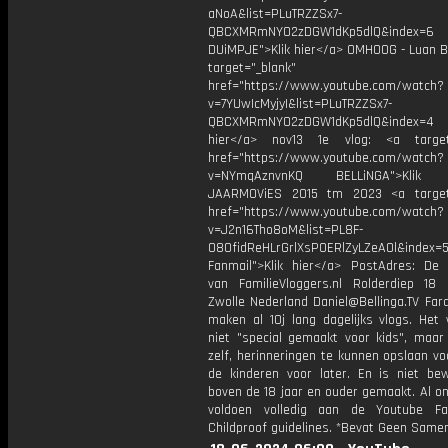
aNoA&list=PLuTRZZSx7-
QBCXMRmNYO2zDGW1dKp5dlQ&index=6
DUiMPJE">Klik hier</a> OMHOOG - Luan Be
target="_blank"
href="https://www.youtube.com/watch?
v=7YUwIcMyjyI&list=PLuTRZZSx7-
QBCXMRmNYO2zDGW1dKp5dlQ&index=4
hier</a> nov13 1e vlog: <a target=
href="https://www.youtube.com/watch?
v=NYmqAznvnKQ BELLiNGA">Klik h
JAARMOViES 2015 tm 2023 <a target=
href="https://www.youtube.com/watch?
v=J2n16Tho8oM&list=PL8F-
O8OfidReHLrGrlXsP0ERlZyLZeAOl&index=
Fanmail">Klik hier</a> PostAdres: De B
van FamilieVloggers.nl Rolderdiep 1
Zwolle Nederland Daniel@Bellinga.TV Far
maken al 10j lang dagelijks vlogs. Het
niet "special gemaakt voor kids", maar
zelf, herinneringen te kunnen opslaan v
de kinderen voor later. En is niet be
boven de 18 jaar en ouder gemaakt. Al o
voldoen volledig aan de Youtube Fa
Childproof guidelines. *Bevat Geen Same