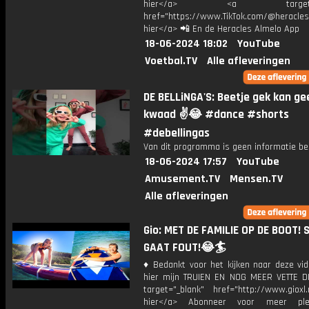
hier</a> <a target="_
href="https://www.TikTok.com/@heracles
hier</a> 📲 En de Heracles Almelo App
18-06-2024 18:02
YouTube
Voetbal.TV
Alle afleveringen
DE BELLiNGA'S: Beetje gek kan ge
kwaad ✌️😂 #dance #shorts
#debellingas
Van dit programma is geen informatie be
18-06-2024 17:57
YouTube
Amusement.TV
Mensen.TV
Alle afleveringen
Gio: MET DE FAMILIE OP DE BOOT!
GAAT FOUT!😂🏄
♦ Bedankt voor het kijken naar deze vid
hier mijn TRUIEN EN NOG MEER VETTE D
target="_blank" href="http://www.gioxl.
hier</a> Abonneer voor meer ple