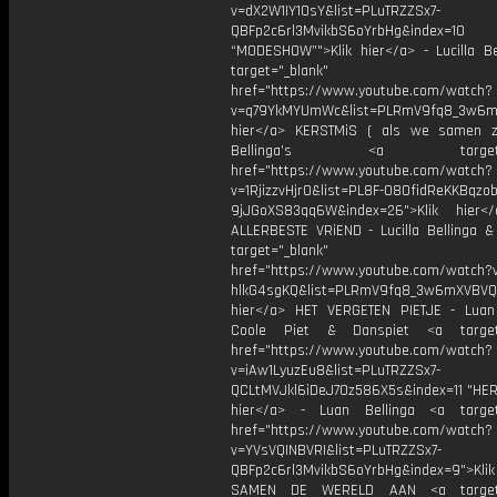
v=dX2W1IY1OsY&list=PLuTRZZSx7-
QBFp2c6rl3MvikbS6oYrbHg&index=10
“MODESHOW”">Klik hier</a> - Lucilla Be
target="_blank"
href="https://www.youtube.com/watch?
v=q79YkMYUmWc&list=PLRmV9fq8_3w6m
hier</a> KERSTMiS ( als we samen z
Bellinga’s <a target="_
href="https://www.youtube.com/watch?
v=1RjizzvHjr0&list=PL8F-O8OfidReKKBqzob
9jJGoXS83qq6W&index=26">Klik hier<
ALLERBESTE VRiEND - Lucilla Bellinga 
target="_blank"
href="https://www.youtube.com/watch?
hlkG4sgKQ&list=PLRmV9fq8_3w6mXVBVQ
hier</a> HET VERGETEN PIETJE - Luan 
Coole Piet & Danspiet <a target=
href="https://www.youtube.com/watch?
v=iAw1LyuzEu8&list=PLuTRZZSx7-
QCLtMVJkl6iDeJ7Oz586X5s&index=11 "HERR
hier</a> - Luan Bellinga <a target
href="https://www.youtube.com/watch?
v=YVsVQINBVRI&list=PLuTRZZSx7-
QBFp2c6rl3MvikbS6oYrbHg&index=9">Klik
SAMEN DE WERELD AAN <a target=