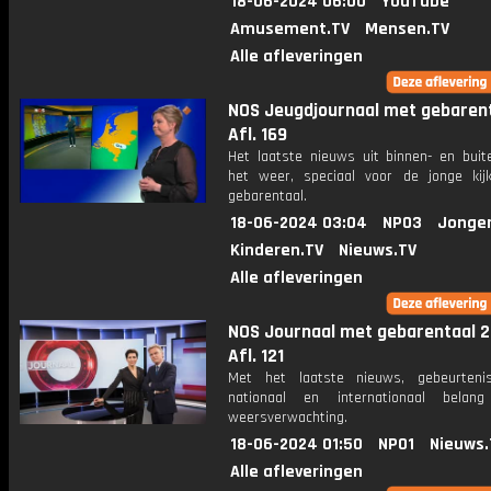
18-06-2024 06:00
YouTube
Amusement.TV
Mensen.TV
Alle afleveringen
NOS Jeugdjournaal met gebarent
Afl. 169
Het laatste nieuws uit binnen- en buit
het weer, speciaal voor de jonge kij
gebarentaal.
18-06-2024 03:04
NPO3
Jonge
Kinderen.TV
Nieuws.TV
Alle afleveringen
NOS Journaal met gebarentaal 2
Afl. 121
Met het laatste nieuws, gebeurteni
nationaal en internationaal bela
weersverwachting.
18-06-2024 01:50
NPO1
Nieuws.
Alle afleveringen