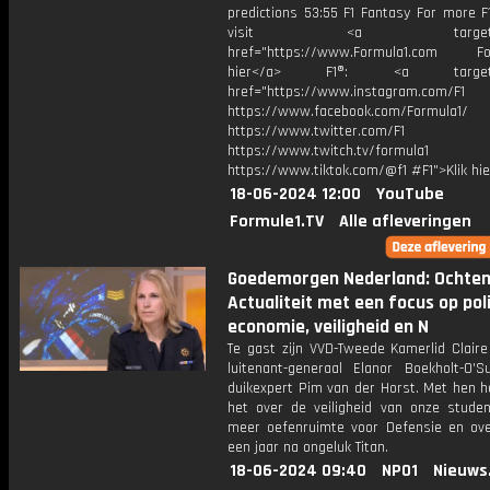
predictions 53:55 F1 Fantasy For more F
visit <a target="_b
href="https://www.Formula1.com Fol
hier</a> F1®: <a target="_
href="https://www.instagram.com/F1
https://www.facebook.com/Formula1/
https://www.twitter.com/F1
https://www.twitch.tv/formula1
https://www.tiktok.com/@f1 #F1">Klik hi
18-06-2024 12:00
YouTube
Formule1.TV
Alle afleveringen
Goedemorgen Nederland: Ochte
Actualiteit met een focus op poli
economie, veiligheid en N
Te gast zijn VVD-Tweede Kamerlid Claire
luitenant-generaal Elanor Boekholt-O'Su
duikexpert Pim van der Horst. Met hen 
het over de veiligheid van onze studen
meer oefenruimte voor Defensie en ove
een jaar na ongeluk Titan.
18-06-2024 09:40
NPO1
Nieuws