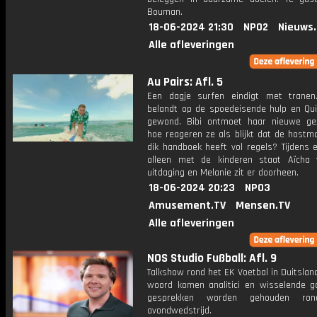
Bouman.
18-06-2024 21:30
NPO2
Nieuws
Alle afleveringen
Au Pairs: Afl. 5
Een dagje surfen eindigt met tranen
belandt op de spoedeisende hulp en Qui
gewond. Bibi ontmoet haar nieuwe ge
hoe reageren ze als blijkt dat de hostm
dik handboek heeft vol regels? Tijdens 
alleen met de kinderen staat Aïcha
uitdaging en Melanie zit er doorheen.
18-06-2024 20:23
NPO3
Amusement.TV
Mensen.TV
Alle afleveringen
NOS Studio Fußball: Afl. 9
Talkshow rond het EK Voetbal in Duitslan
woord komen analitici en wisselende g
gesprekken worden gehouden ro
avondwedstrijd.