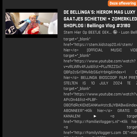
DE BELLiNGA'S: HiEROM MAG LUXY
GAATJES SCHiETEN! + ZOMERKLED
SHOPLOG | Bellinga Vlog #3180
Stem Hier Op BEETJE GEK... 🤪 - Luan Be
target="_blank"
href="https://stem.kidstop20.nl/ste
hier</a> [OFFiCiAL MUSiC Vi
target="_blank"
href="https://www.youtube.com/watch?
v=vRLWRv4FJuI&list=PLuTRZZSx7-
QBFp2c6rl3MvikbS6oYrbHg&index=1 ON
hier</a> BELLINGA BIOSCOOP FILM PR
STELTEN IS 10 JULY 2024 TE Z
target="_blank"
href="https://www.youtube.com/watch?
APcOn4&list=PL8F-
O8OfidRcKIDIdSANKwHstcBJYBABw&index
ABONNEER">Klik hier</a> GRATIS
KANALEN! ► <a target="_
href="http://FamilieVloggers.nl">Klik h
<a target="_bl
href="http://FamilyVloggers.com DE">Kli