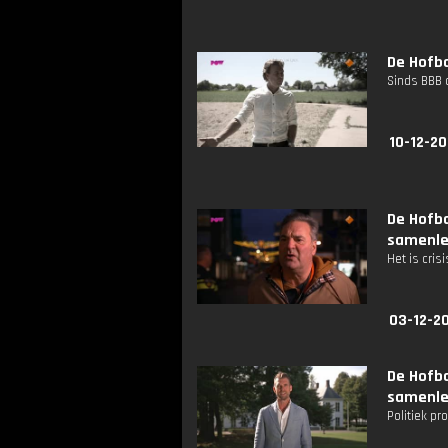
De Hofba
Sinds BBB 
10-12-20
De Hofba
samenle
Het is cri
03-12-20
De Hofba
samenle
Politiek p