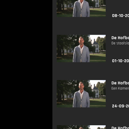
08-10-2
De Hofba
De staalsl
01-10-20
De Hofba
Een Kamerm
24-09-2
De Hofba