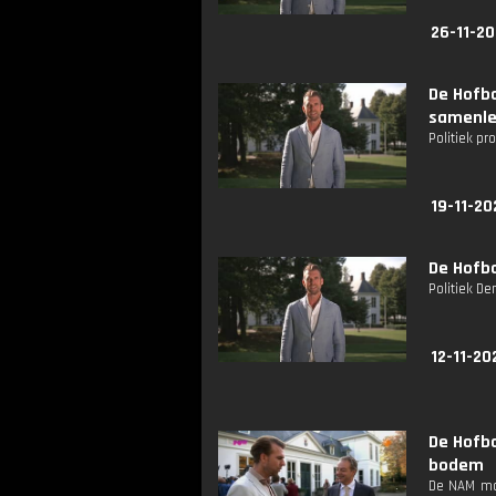
26-11-20
De Hofba
samenle
Politiek p
19-11-20
De Hofba
Politiek D
12-11-20
De Hofb
bodem
De NAM mag