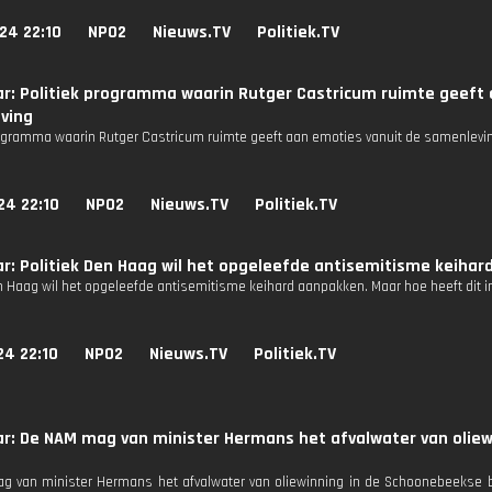
24 22:10
NPO2
Nieuws.TV
Politiek.TV
r: Politiek programma waarin Rutger Castricum ruimte geeft 
ving
rogramma waarin Rutger Castricum ruimte geeft aan emoties vanuit de samenleving
24 22:10
NPO2
Nieuws.TV
Politiek.TV
r: Politiek Den Haag wil het opgeleefde antisemitisme keihar
en Haag wil het opgeleefde antisemitisme keihard aanpakken. Maar hoe heeft dit 
24 22:10
NPO2
Nieuws.TV
Politiek.TV
ar: De NAM mag van minister Hermans het afvalwater van olie
 van minister Hermans het afvalwater van oliewinning in de Schoonebeekse b