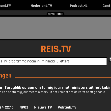
land.FM
Nederland.TV
Podcast.NL
Cont
REIS.TV
ingen
r: Terugblik op een onstuimig jaar met ministers uit het kabi
p een onstuimig jaar met ministers uit het kabinet dat de kerst heeft gehaald.
24 22:10
NPO2
Nieuws.TV
Politiek.TV