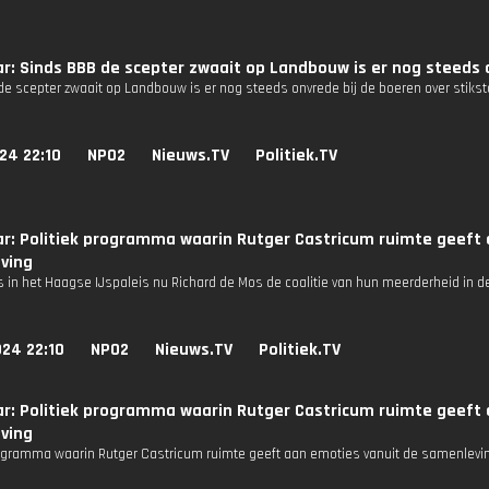
r: Sinds BBB de scepter zwaait op Landbouw is er nog steeds o
de scepter zwaait op Landbouw is er nog steeds onvrede bij de boeren over stiksto
24 22:10
NPO2
Nieuws.TV
Politiek.TV
r: Politiek programma waarin Rutger Castricum ruimte geeft 
ving
sis in het Haagse IJspaleis nu Richard de Mos de coalitie van hun meerderheid in
24 22:10
NPO2
Nieuws.TV
Politiek.TV
r: Politiek programma waarin Rutger Castricum ruimte geeft 
ving
rogramma waarin Rutger Castricum ruimte geeft aan emoties vanuit de samenleving