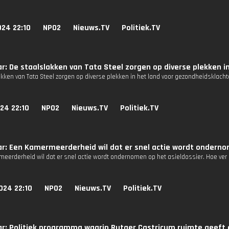
024 22:10
NPO2
Nieuws.TV
Politiek.TV
r: De staalslakken van Tata Steel zorgen op diverse plekken i
akken van Tata Steel zorgen op diverse plekken in het land voor gezondheidsklach
24 22:10
NPO2
Nieuws.TV
Politiek.TV
r: Een Kamermeerderheid wil dat er snel actie wordt ondernom
eerderheid wil dat er snel actie wordt ondernomen op het asieldossier. Hoe ver 
024 22:10
NPO2
Nieuws.TV
Politiek.TV
r: Politiek programma waarin Rutger Castricum ruimte geeft 