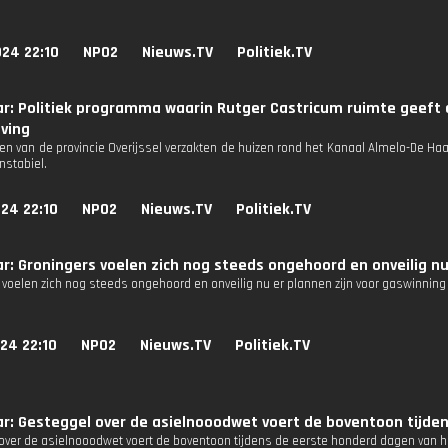
24 22:10
NPO2
Nieuws.TV
Politiek.TV
r: Politiek programma waarin Rutger Castricum ruimte geeft 
ving
en van de provincie Overijssel verzakten de huizen rond het Kanaal Almelo-De Haa
nstabiel.
24 22:10
NPO2
Nieuws.TV
Politiek.TV
r: Groningers voelen zich nog steeds ongehoord en onveilig nu
 voelen zich nog steeds ongehoord en onveilig nu er plannen zijn voor gaswinnin
24 22:10
NPO2
Nieuws.TV
Politiek.TV
r: Gesteggel over de asielnooodwet voert de boventoon tijden
over de asielnooodwet voert de boventoon tijdens de eerste honderd dagen van h