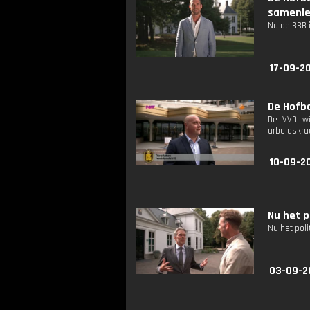
samenle
Nu de BBB i
17-09-20
De Hofba
De VVD wi
arbeidskra
10-09-2
Nu het p
Nu het poli
03-09-2