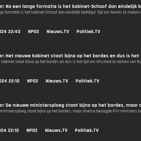
r: Na een lange formatie is het kabinet-Schoof dan eindelijk 
ge formatie is het kabinet-Schoof dan eindelijk beëdigd. Tijd om kennis te make
024 22:40
NPO2
Nieuws.TV
Politiek.TV
r: Het nieuwe kabinet staat bijna op het bordes en dus is het
kabinet staat bijna op het bordes en dus is het tijd om afscheid te nemen van Ru
024 22:10
NPO2
Nieuws.TV
Politiek.TV
r: De nieuwe ministersploeg staat bijna op het bordes, maar 
ministersploeg staat bijna op het bordes, maar diverse beoogde PVV-ministers kun
024 22:10
NPO2
Nieuws.TV
Politiek.TV