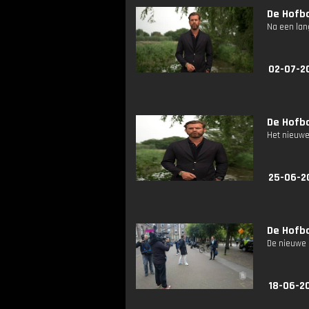
De Hofba
Na een lan
02-07-2
De Hofba
Het nieuwe 
25-06-2
De Hofba
De nieuwe 
18-06-2