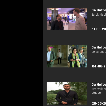
De Hofba
Eurokritisc
11-06-20
De Hofba
De Europese
04-06-2
De Hofba
Met verkie
stappen.
28-05-2