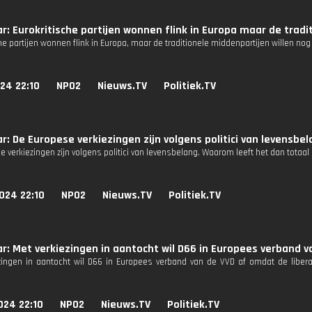
r: Eurokritische partijen wonnen flink in Europa maar de tradi
he partijen wonnen flink in Europa, maar de traditionele middenpartijen willen no
24 22:10
NPO2
Nieuws.TV
Politiek.TV
r: De Europese verkiezingen zijn volgens politici van levensbe
 verkiezingen zijn volgens politici van levensbelang. Waarom leeft het dan totaal 
024 22:10
NPO2
Nieuws.TV
Politiek.TV
r: Met verkiezingen in aantocht wil D66 in Europees verband v
zingen in aantocht wil D66 in Europees verband van de VVD af omdat de libera
024 22:10
NPO2
Nieuws.TV
Politiek.TV