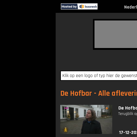
Neder
De Hofbar - Alle aflever
De Hofba
Terugblik o
17-12-20