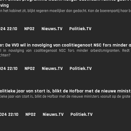
ving
n het kabinet zit, blijkt regeren moeilijker dan gedacht. Kan de boerenpartij haa
24 22:10
NPO2
Nieuws.TV
Politiek.TV
r: De VVD wil in navolging van coalitiegenoot NSC fors minder
l in navolging van coalitiegenoot NSC fors minder arbeidsmigranten. Red
chten?
024 22:10
NPO2
Nieuws.TV
Politiek.TV
olitieke jaar van start is, blikt de Hofbar met de nieuwe minis
tieke jaar van start is, blikt de Hofbar met de nieuwe ministers vooruit op de grot
024 22:10
NPO2
Nieuws.TV
Politiek.TV