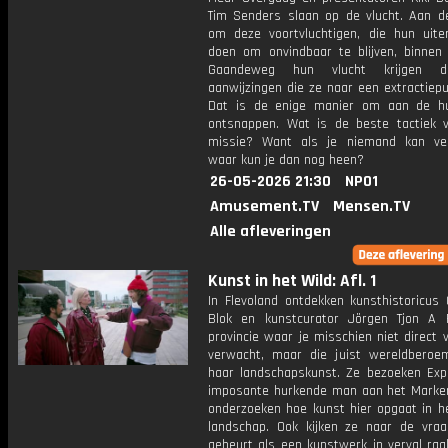
Tim Senders slaan op de vlucht. Aan d
om deze voortvluchtigen, die hun uite
doen om onvindbaar te blijven, binnen 
Gaandeweg hun vlucht krijgen d
aanwijzingen die ze naar een extractiepu
Dat is de enige manier om aan de h
ontsnappen. Wat is de beste tactiek 
missie? Want als je niemand kan ve
waar kun je dan nog heen?
26-05-2026 21:30
NPO1
Amusement.TV
Mensen.TV
Alle afleveringen
Kunst in het Wild: Afl. 1
In Flevoland ontdekken kunsthistoricus 
Blok en kunstcurator Jörgen Tjon A
provincie waar je misschien niet direct 
verwacht, maar die juist wereldbero
haar landschapskunst. Ze bezoeken Exp
imposante hurkende man aan het Marke
onderzoeken hoe kunst hier opgaat in h
landschap. Ook kijken ze naar de vra
gebeurt als een kunstwerk in verval raak