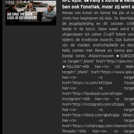
AFC Ajax: 🚤 Kelly x Xanne & Renee
ben ook fanatiek, maar zij wint al
Renee van Asten en Xanne Kip zijn al vr
sinds hun beginjaren bij Ajax. Ze doorli
de jeugdopleiding en dit seizoen schi
beide in de basis. Deze week werd 
uitgeroepen tot Johan Cruijff Talent va
tijdens de Eredivisie Awards. Ook buite
zijn de meiden onafscheidelijk en da
Kelly samen met Renee en Xanne een
bootje varen. #AjaxVrouwen ►SUBSC
<a target="_blank" href="http://ajax.ms
►FOLLOW">Klik hier</a> US Webs
target="_blank" href="https://www.ajax.n
hier</a> <a target="_
href="https://x.com/AFCAjax Facebo
hier</a> <a target="_
href="http://facebook.com/afcajax
Instagram:">Klik hier</a> <a target
href="http://instagram.com/afcajax TikT
hier</a> <a target="_
href="http://tiktok.com/@afcajax WhatsA
hier</a> <a target="_
href="https://whatsapp.com/channel/
Threads:">Klik hier</a> <a target=