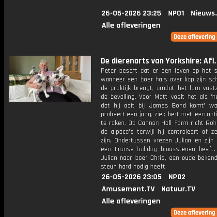
26-05-2026 23:25
NPO1
Nieuws
Alle afleveringen
De dierenarts van Yorkshire: Afl.
Peter beseft dat er een leven op het s
wanneer een boer hals over kop zijn sc
de praktijk brengt, omdat het lam vastz
de bevalling. Voor Matt voelt het als 'h
dat hij ooit bij James Bond komt' wa
probeert een jong, ziek hert met een antib
te raken. Op Cannon Hall Farm richt Roh
de alpaca's terwijl hij controleert of z
zijn. Ondertussen vrezen Julian en zijn
een Franse bulldog blaasstenen heeft. 
Julian naar boer Chris, een oude bekend
steun hard nodig heeft.
26-05-2026 23:05
NPO2
Amusement.TV
Natuur.TV
Alle afleveringen