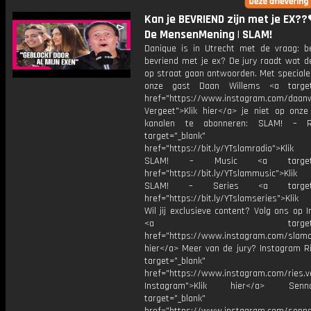
Kan je BEVRIEND zijn met je EX??
De MensenMening | SLAM!
Danique is in Utrecht met de vraag: be
bevriend met je ex? De jury raadt wat 
op straat gaan antwoorden. Met speciale
onze gast Daan Willems <a target=
href="https://www.instagram.com/daanw
Vergeet">Klik hier</a> je niet op onze
kanalen te abonneren: SLAM! – 
target="_blank"
href="https://bit.ly/YTslamradio">Klik
SLAM! – Music <a target="_
href="https://bit.ly/YTslammusic">Klik
SLAM! – Series <a target="
href="https://bit.ly/YTslamseries">Klik
Wil jij exclusieve content? Volg ons op 
<a target="_bl
href="https://www.instagram.com/slamoff
hier</a> Meer van de jury? Instagram Ri
target="_blank"
href="https://www.instagram.com/ries.v
Instagram">Klik hier</a> Se
target="_blank"