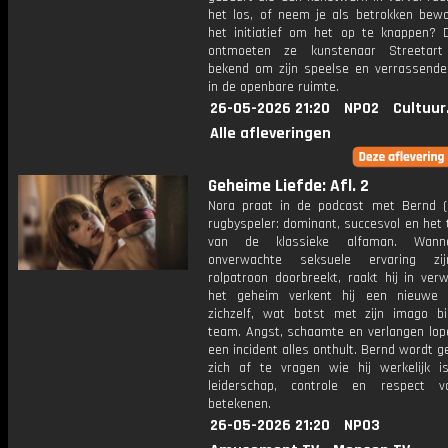
het los, of neem je als betrokken bewo
het initiatief om het op te knappen? 
ontmoeten ze kunstenaar Streetart 
bekend om zijn speelse en verrassende
in de openbare ruimte.
26-05-2026 21:20
NPO2
Cultuur
Alle afleveringen
Geheime Liefde: Afl. 2
Nora praat in de podcast met Bernd (31
rugbyspeler: dominant, succesvol en het
van de klassieke alfaman. Wann
onverwachte seksuele ervaring zi
rolpatroon doorbreekt, raakt hij in verw
het geheim verkent hij een nieuwe 
zichzelf, wat botst met zijn imago b
team. Angst, schaamte en verlangen lope
een incident alles onthult. Bernd wordt
zich af te vragen wie hij werkelijk 
leiderschap, controle en respect 
betekenen.
26-05-2026 21:20
NPO3