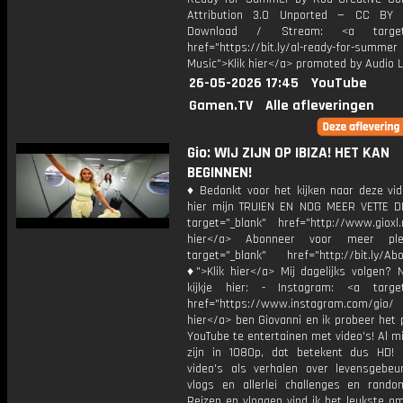
Attribution 3.0 Unported — CC BY 
Download / Stream: <a target="
href="https://bit.ly/al-ready-for-summer
Music">Klik hier</a> promoted by Audio L
26-05-2026 17:45
YouTube
Gamen.TV
Alle afleveringen
Gio: WIJ ZIJN OP IBIZA! HET KAN
BEGINNEN!
♦ Bedankt voor het kijken naar deze vid
hier mijn TRUIEN EN NOG MEER VETTE D
target="_blank" href="http://www.gioxl.
hier</a> Abonneer voor meer ple
target="_blank" href="http://bit.ly/Ab
♦">Klik hier</a> Mij dagelijks volgen?
kijkje hier: - Instagram: <a target
href="https://www.instagram.com/gio/
hier</a> ben Giovanni en ik probeer het 
YouTube te entertainen met video's! Al mi
zijn in 1080p, dat betekent dus HD! 
video's als verhalen over levensgebeur
vlogs en allerlei challenges en rando
Reizen en vloggen vind ik het leukste o