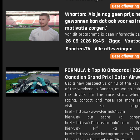
Wharton: 'Als je nog geen prijs h
gewonnen kan dat ook voor extr
motivatie zorgen.'
Van dit programma is geen informatie be
26-05-2026 19:45
Ziggo
Voetba
Sporten.TV
Alle afleveringen
FORMULA 1: Top 10 Onboards | 20
Canadian Grand Prix | Qatar Airw
Get a new perspective on 10 of the ke
of the weekend in Canada, as we go onb
the drivers for the race start, wheel
racing, contact and more! For more F1
visit: <a target="_b
href="https://www.Formula1.com Vis
hier</a> our store: <a target=
href="https://f1store.formula1.com/ Fol
hier</a> F1®: <a target="_
href="https://www.instagram.com/F1
https://www.facebook.com/Formula1/