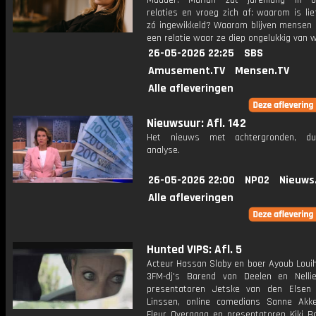
Mudder. Marian zat jarenlang in o
relaties en vroeg zich af: waarom is li
zó ingewikkeld? Waarom blijven mensen 
een relatie waar ze diep ongelukkig van 
26-05-2026 22:25
SBS
Amusement.TV
Mensen.TV
Alle afleveringen
Nieuwsuur: Afl. 142
Het nieuws met achtergronden, du
analyse.
26-05-2026 22:00
NPO2
Nieuws
Alle afleveringen
Hunted VIPS: Afl. 5
Acteur Hassan Slaby en boer Ayoub Louih
3FM-dj's Barend van Deelen en Nelli
presentatoren Jetske van den Elsen
Linssen, online comedians Sanne Ak
Fleur Overgaag en presentatoren Kiki 