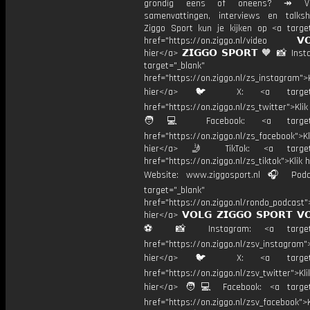
grondig eens of oneens? ↠ Vo
samenvattingen, interviews en talk
Ziggo Sport kun je kijken op <a target
href="https://on.ziggo.nl/video 𝗩𝗢
hier</a> 𝗭𝗜𝗚𝗚𝗢 𝗦𝗣𝗢𝗥𝗧 🧡 📸 Ins
target="_blank"
href="https://on.ziggo.nl/zs_instagram">K
hier</a> 🐦 X: <a target="
href="https://on.ziggo.nl/zs_twitter">Kli
🧑💻 Facebook: <a target="
href="https://on.ziggo.nl/zs_facebook">Kl
hier</a> 🤳 TikTok: <a target=
href="https://on.ziggo.nl/zs_tiktok">Klik h
Website: www.ziggosport.nl 🎧 Podc
target="_blank"
href="https://on.ziggo.nl/rondo_podcast">
hier</a> 𝗩𝗢𝗟𝗚 𝗭𝗜𝗚𝗚𝗢 𝗦𝗣𝗢𝗥𝗧 𝗩
⚽️ 📸 Instagram: <a target="
href="https://on.ziggo.nl/zsv_instagram">
hier</a> 🐦 X: <a target="
href="https://on.ziggo.nl/zsv_twitter">Kli
hier</a> 🧑💻 Facebook: <a target=
href="https://on.ziggo.nl/zsv_facebook">K