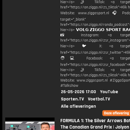
hier</a> 🤳 TikTok: <a target=
href="https://on.ziggo.nl/zs_tiktok">Klik h
Website: www.ziggosport.nl 🎧 Podc
target="_blank"
href="https://on.ziggo.nl/rondo_podcast">
hier</a> 𝗩𝗢𝗟𝗚 𝗭𝗜𝗚𝗚𝗢 𝗦𝗣𝗢𝗥𝗧 𝗥𝗔
📸 Instagram: <a target="_
href="https://on.ziggo.nl/zsr_instagram">
hier</a> 🐦 X: <a target="
href="https://on.ziggo.nl/zsr_twitter">Kli
🧑💻 Facebook: <a target="
href="https://on.ziggo.nl/zsr_facebook">K
hier</a> 🤳 TikTok: <a target=
href="https://on.ziggo.nl/zs_tiktok">Klik h
Website: www.ziggosport.nl #ZiggoSpo
#Talkshow
26-05-2026 17:00
YouTube
Sporten.TV
Voetbal.TV
Alle afleveringen
FORMULA 1: The Silver Arrows Bat
The Canadian Grand Prix | Jolyon