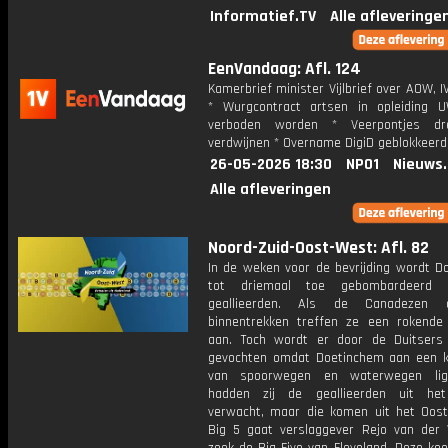
Informatief.TV
Alle afleveringe
EenVandaag: Afl. 124
Kamerbrief minister Vijlbrief over AOW,
* Wurgcontract artsen in opleiding
verboden worden * Veerpontjes dr
verdwijnen * Overname DigiD geblokkeerd
26-05-2026 18:30
NPO1
Nieuws
Alle afleveringen
Noord-Zuid-Oost-West: Afl. 82
In de weken voor de bevrijding wordt D
tot driemaal toe gebombardeerd
geallieerden. Als de Canadezen
binnentrekken treffen ze een rokende
aan. Toch wordt er door de Duitsers
gevochten omdat Doetinchem aan een 
van spoorwegen en waterwegen ligt
hadden zij de geallieerden uit he
verwacht, maar die komen uit het Oost
Big 5 gaat verslaggever Rejo van der