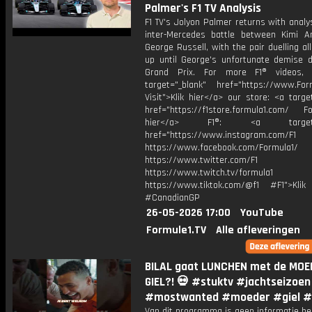
Palmer's F1 TV Analysis
F1 TV's Jolyon Palmer returns with analy
inter-Mercedes battle between Kimi An
George Russell, with the pair duelling a
up until George's unfortunate demise d
Grand Prix. For more F1® videos, v
target="_blank" href="https://www.For
Visit">Klik hier</a> our store: <a targe
href="https://f1store.formula1.com/ Fol
hier</a> F1®: <a target="_
href="https://www.instagram.com/F1
https://www.facebook.com/Formula1/
https://www.twitter.com/F1
https://www.twitch.tv/formula1
https://www.tiktok.com/@f1 #F1">Klik
#CanadianGP
26-05-2026 17:00
YouTube
Formule1.TV
Alle afleveringen
BILAL gaat LUNCHEN met de MOE
GIEL?! 💀 #stuktv #jachtseizoen
#mostwanted #moeder #giel 
Van dit programma is geen informatie be