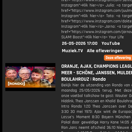
href="https://www.instagram.com/senna
Instagram">Klik hier</a> Julia: <a targe
href="https://www.instagram.com/juulm
Instagram">Klik hier</a> Toto: <a targe
href="https://www.instagram.com/dokte
Instagram">Klik hier</a> Jarno: <a targe
href="https://www.instagram.com/jarno
SLAM! Boost">Klik hier</a> Your Life
26-05-2026 17:00
YouTube
Muziek.TV
Alle afleveringen
ORANJE, AJAX, CHAMPIONS LEAGU
MEER - SCHÖNE, JANSSEN, MULDE
BOULAHROUZ | Rondo
Bekijk hier de uitzending van Rondo van
maandag 25/05/2026 terug. Met deze
onze voetbal talkshow te gast: Wouter G
Hiddink, Theo Janssen en Khalid Boulahr
Intro Rondo 1:20 Theo Janssen over De
3:30 30 mei 1973: Ajax wint de Europac
Lasse's Moment 8:30 Bayern München
Pokal door geweldige Harry Kane 14:05 A
Ron Jans neemt afscheid 36:10 Nieuwe di