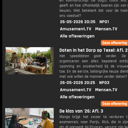
en vakmanschap. De oogst toont wat
geeft en hoe afhankelijk boeren zijn van
keuzes. Wat betekent dat voor de toe
ons voedsel?
26-05-2026 20:35
NPO1
Amusement.TV
Mensen.TV
Alle afleveringen
Daten in het Dorp op Texel: Afl. 2
Het speeddaten gaat verder. De
organiseren een alles bepalend ontb
spanning en onzekerheid bij de vrou
toe. En de eerste, belangrijke keuze dient
met wie willen de mannen verder daten?
26-05-2026 20:25
NPO3
Amusement.TV
Mensen.TV
Alle afleveringen
De klas van '26: Afl. 3
Illanga krijgt het zwaar te verduren t
examenreis naar Parijs. Rick, die in zijn 
als dj optreedt bij F1-races, verrast zijn le