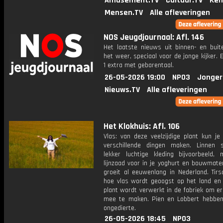
Amusement.TV
Cultuur.TV
Ken
Mensen.TV
Alle afleveringen
NOS Jeugdjournaal: Afl. 146
Het laatste nieuws uit binnen- en buit
het weer, speciaal voor de jonge kijker.
1 extra met gebarentaal.
26-05-2026 19:00
NPO3
Jonger
Nieuws.TV
Alle afleveringen
Het Klokhuis: Afl. 106
Vlas: van deze veelzijdige plant kun je
verschillende dingen maken. Linnen 
lekker luchtige kleding bijvoorbeeld,
lijnzaad voor in je yoghurt en bouwmater
groeit al eeuwenlang in Nederland. Tirs
hoe vlas wordt geoogst op het land en
plant wordt verwerkt in de fabriek om er
mee te maken. Pien en Lobbert hebben
ongedierte.
26-05-2026 18:45
NPO3