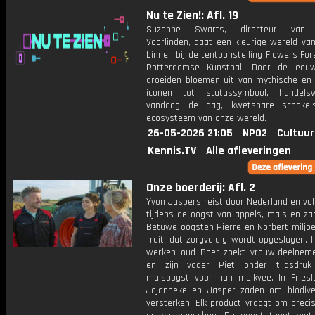
Nu te Zien!: Afl. 19
Suzanne Swarts, directeur van
Voorlinden, gaat een kleurige wereld va
binnen bij de tentoonstelling Flowers For
Rotterdamse Kunsthal. Door de eeu
groeiden bloemen uit van mythische en r
iconen tot statussymbool, handels
vandaag de dag, kwetsbare schakel
ecosysteem van onze wereld.
26-05-2026 21:05
NPO2
Cultuur
Kennis.TV
Alle afleveringen
Onze boerderij: Afl. 2
Yvon Jaspers reist door Nederland en vo
tijdens de oogst van appels, mais en za
Betuwe oogsten Pierre en Norbert miljoe
fruit, dat zorgvuldig wordt opgeslagen. 
werken oud Boer zoekt vrouw-deelneme
en zijn vader Piet onder tijdsdru
maisoogst voor hun melkvee. In Friesl
Jojanneke en Jasper zaden om biodiver
versterken. Elk product vraagt om precis