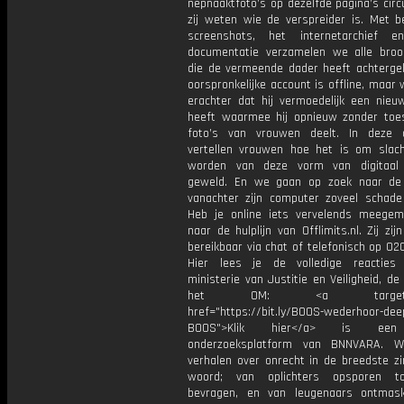
nepnaaktfoto’s op dezelfde pagina’s circ
zij weten wie de verspreider is. Met b
screenshots, het internetarchief e
documentatie verzamelen we alle broo
die de vermeende dader heeft achtergela
oorspronkelijke account is offline, maa
erachter dat hij vermoedelijk een nieu
heeft waarmee hij opnieuw zonder to
foto’s van vrouwen deelt. In deze a
vertellen vrouwen hoe het is om slach
worden van deze vorm van digitaal 
geweld. En we gaan op zoek naar de
vanachter zijn computer zoveel schade 
Heb je online iets vervelends meege
naar de hulplijn van Offlimits.nl. Zij zij
bereikbaar via chat of telefonisch op 02
Hier lees je de volledige reacties
ministerie van Justitie en Veiligheid, de 
het OM: <a target="_b
href="https://bit.ly/BOOS-wederhoor-de
BOOS">Klik hier</a> is een
onderzoeksplatform van BNNVARA. W
verhalen over onrecht in de breedste zi
woord; van oplichters opsporen t
bevragen, en van leugenaars ontmas