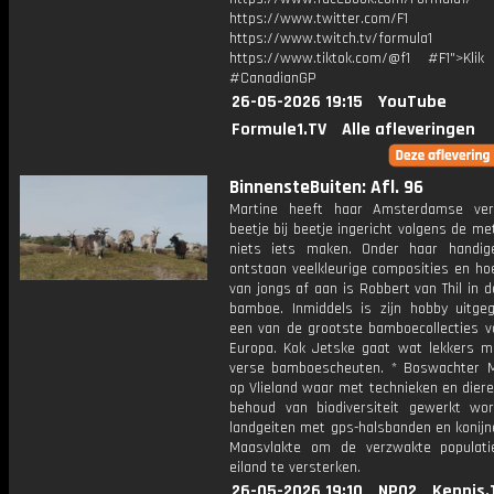
https://www.twitter.com/F1
https://www.twitch.tv/formula1
https://www.tiktok.com/@f1 #F1">Klik
#CanadianGP
26-05-2026 19:15
YouTube
Formule1.TV
Alle afleveringen
BinnensteBuiten: Afl. 96
Martine heeft haar Amsterdamse ver
beetje bij beetje ingericht volgens de m
niets iets maken. Onder haar handi
ontstaan veelkleurige composities en hoe
van jongs af aan is Robbert van Thil in 
bamboe. Inmiddels is zijn hobby uitgeg
een van de grootste bamboecollecties v
Europa. Kok Jetske gaat wat lekkers 
verse bamboescheuten. * Boswachter M
op Vlieland waar met technieken en dier
behoud van biodiversiteit gewerkt wor
landgeiten met gps-halsbanden en konijn
Maasvlakte om de verzwakte populat
eiland te versterken.
26-05-2026 19:10
NPO2
Kennis.