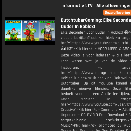
Informatief.TV
Alle afleveringe
DutchtuberGaming: Elke Seconde
Ouder In Roblox!
Elke Seconde 1 Jaar Ouder In Roblox! 😂
video's bekijken? dat kan hier!: <a targe
href="https://www.youtube.com/dutcht
👍LIKE">Klik hier</a> VOOR MEER & ABO
Deze video is voor iedereen & alle leef
Laat weten wat je van de video v
Instagram: <a target="_
href="https://www.instagram.com/dutch
Hoi!">Klik hier</a> Ik ben Job. Ook wel 
Dutchtuber! Op dit YouTube kanaal 
dagelijks nieuwe filmpjes. Deze film
bedoelt voor iedereen & alle leeftijden
Kevin Macleod: <a target="
href="https://www.youtube.com/user/k
Creative">Klik hier</a> Commons — Attri
Unported — CC BY 3.0 Free Download / S
target="_blank" href="https://bit.
Music">Klik hier</a> promoted by Audi
Ready for Summer by Roa Creative C