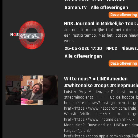
Gamen.TV
Alle afleveringen
NOS Journaal in Makkelijke Taal: 
Journaal in makkelijke taal met extra ui
een rustig tempo. Met het laatste nieu
weer.
26-05-2026 17:00
NPO2
Nieuws
Alle afleveringen
Witte neus? ● LINDA.meiden
#whitenoise #oops #sleepmusi
Luister 'Hey Meiden, de Podcast' nu o
streamingdienst. ---------- Op de hoogte b
het laatste nieuws? Instagram: <a targe
href="https://www.instagram.com/linda
Website:">Klik hier</a> <a target=
href="https://www.lindameiden.nl">Klik
Meer zien? Download de LINDA.meide
target="_blank"
href="https://apps.apple.com/nl/app/lind