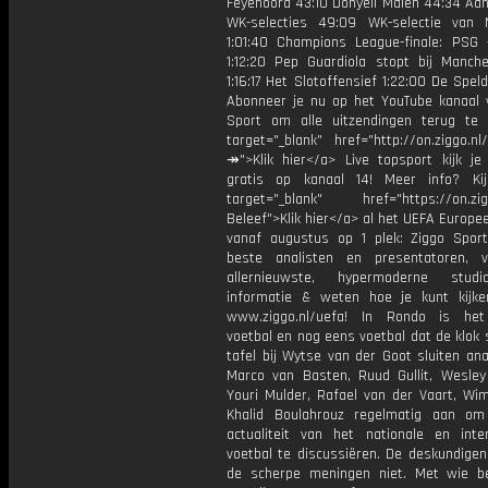
Feyenoord 43:10 Donyell Malen 44:34 Aan
WK-selecties 49:09 WK-selectie van 
1:01:40 Champions League-finale: PSG 
1:12:20 Pep Guardiola stopt bij Manche
1:16:17 Het Slotoffensief 1:22:00 De Spe
Abonneer je nu op het YouTube kanaal 
Sport om alle uitzendingen terug te 
target="_blank" href="http://on.ziggo.n
↠">Klik hier</a> Live topsport kijk je 
gratis op kanaal 14! Meer info? Ki
target="_blank" href="https://on.zigg
Beleef">Klik hier</a> al het UEFA Europe
vanaf augustus op 1 plek: Ziggo Spor
beste analisten en presentatoren, 
allernieuwste, hypermoderne stud
informatie & weten hoe je kunt kijk
www.ziggo.nl/uefa! In Rondo is het
voetbal en nog eens voetbal dat de klok 
tafel bij Wytse van der Goot sluiten ana
Marco van Basten, Ruud Gullit, Wesley 
Youri Mulder, Rafael van der Vaart, Wim
Khalid Boulahrouz regelmatig aan o
actualiteit van het nationale en inter
voetbal te discussiëren. De deskundige
de scherpe meningen niet. Met wie be