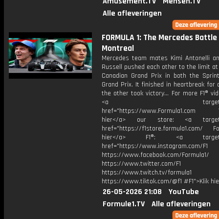
Amusement.TV
Mensen.TV
Alle afleveringen
FORMULA 1: The Mercedes Battle
Montreal
Mercedes team mates Kimi Antonelli a
Russell pushed each other to the limit a
Canadian Grand Prix in both the Sprin
Grand Prix. It finished in heartbreak for 
the other took victory... For more F1® vide
<a target="_bl
href="https://www.Formula1.com Vis
hier</a> our store: <a target=
href="https://f1store.formula1.com/ Fol
hier</a> F1®: <a target="_
href="https://www.instagram.com/F1
https://www.facebook.com/Formula1/
https://www.twitter.com/F1
https://www.twitch.tv/formula1
https://www.tiktok.com/@f1 #F1">Klik hi
26-05-2026 21:08
YouTube
Formule1.TV
Alle afleveringen