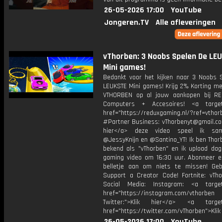
26-05-2026 17:00
YouTube
Jongeren.TV
Alle afleveringen
vThorben: 3 Noobs Spelen De LE
Mini games!
Bedankt voor het kijken naar 3 Noobs 
LEUKSTE Mini games! Krijg 2% Korting me
VTHORBEN op al jouw aankopen bij R
Computers + Accesoires! <a target=
href="https://reduxgaming.nl/?ref=vthor
#Partner Business: vThorbenyt@gmail.com
hier</a> deze video speel ik s
@JessyKnijn en @Santino_YT! Ik ben Thor
bekend als "vThorben" en ik upload dage
gaming video om 16:30 uur. Abonneer e
belletje aan om niets te missen! Geb
Support a Creator Code! Fortnite: vTho
Social Media: Instagram: <a target
href="https://instagram.com/vthorben
Twitter:">Klik hier</a> <a target=
href="https://twitter.com/vThorben">Klik
26-05-2026 17:00
YouTube