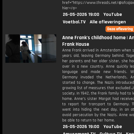
href="https://www.threads.net/@afcajax
hier</a>
26-05-2026 19:00
YouTube
Voetbal.TV
Alle afleveringen
Anne Frank's childhood home | A
Frank House
Anne Frank arrived in Amsterdam when 
years old, leaving Germany behind. Toge
her parents and her older sister, she ha
over in a new country. Anne quickly le
language and made new friends. W
Germany invaded the Netherlands, An
started to change. The Nazis introduced
growing list of measures that excluded 
society. In 1942, the Frank family had to l
home. Anne's sister Margot had received
to report for transport to Germany. T
went into hiding the next day, in an a
avoid persecution by the Nazis. Anne wo
be able to return to her home.
26-05-2026 19:00
YouTube