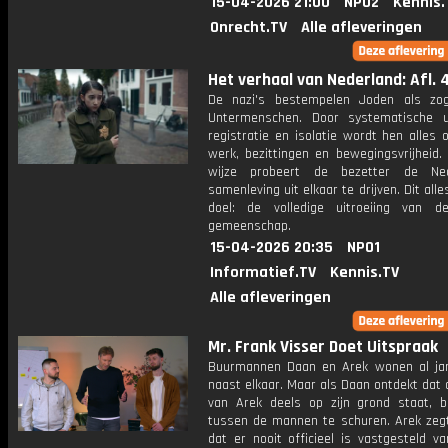
15-04-2026 21:00
NPO2
Kennis.
Onrecht.TV
Alle afleveringen
Het verhaal van Nederland: Afl. 
De nazi's bestempelen Joden als zo
Untermenschen. Door systematische uit
registratie en isolatie wordt hen alles
werk, bezittingen en bewegingsvrijheid.
wijze probeert de bezetter de Ned
samenleving uit elkaar te drijven. Dit all
doel: de volledige uitroeiing van 
gemeenschap.
15-04-2026 20:35
NPO1
Informatief.TV
Kennis.TV
Alle afleveringen
Mr. Frank Visser Doet Uitspraak
Buurmannen Daan en Arek wonen al ja
naast elkaar. Maar als Daan ontdekt dat
van Arek deels op zijn grond staat, b
tussen de mannen te schuren. Arek zegt
dat er nooit officieel is vastgesteld v