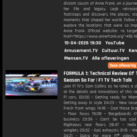
distant cousin of Anne Frank, on a journ
her life and legacy. Leyb retrace
footsteps and discovers the places, sto
moments that shaped her world. Follow 
explore the locations that were so imp
Anne Frank. Official website: <a target
href="https://www.annefrank.org">Klik h
15-04-2026 19:30
YouTube
Amusement.TV
Cultuur.TV
Ken
Mensen.TV
Alle afleveringen
FORMULA 1: Technical Review Of 
Season So Far | F1 TV Tech Talk
Join F1 TV's Sam Collins as he takes a c
at the details and innovations of this 
F1 cars. 00:00 – Getting ready for Miam
Getting away in style 04:23 – New nose
Fresh front wings 14:18 – Cool those br
– Floor focus 19:08 – Bargeboards 
business 23:39 – Can't be too cool
Righteous rear floors 28:47 – Hell
winglets 29:32 – Epic exhausts 31:15 – W
34:21 - Outro For more F1® videos, 