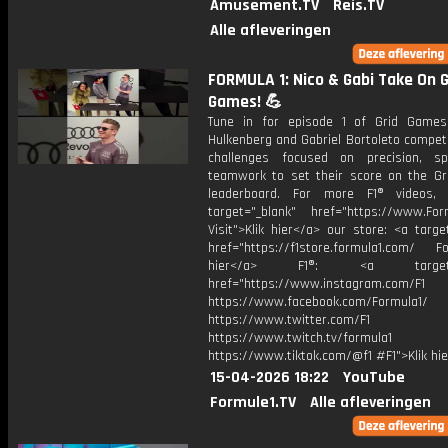
Amusement.TV
Reis.TV
Alle afleveringen
FORMULA 1: Nico & Gabi Take On G
Games! 💪
Tune in for episode 1 of Grid Game
Hulkenberg and Gabriel Bortoleto compet
challenges focused on precision, s
teamwork to set their score on the G
leaderboard. For more F1® videos, 
target="_blank" href="https://www.For
Visit">Klik hier</a> our store: <a targe
href="https://f1store.formula1.com/ Fol
hier</a> F1®: <a target="_
href="https://www.instagram.com/F1
https://www.facebook.com/Formula1/
https://www.twitter.com/F1
https://www.twitch.tv/formula1
https://www.tiktok.com/@f1 #F1">Klik hi
15-04-2026 18:22
YouTube
Formule1.TV
Alle afleveringen