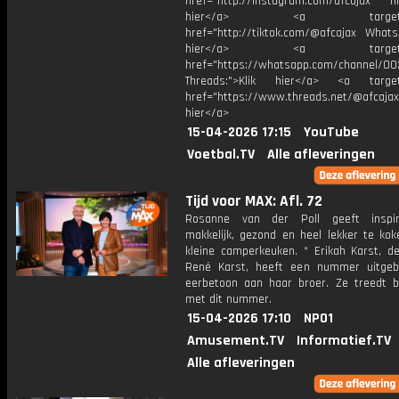
href="http://instagram.com/afcajax TikT
hier</a> <a target="_
href="http://tiktok.com/@afcajax WhatsA
hier</a> <a target="_
href="https://whatsapp.com/channel/
Threads:">Klik hier</a> <a target=
href="https://www.threads.net/@afcajax
hier</a>
15-04-2026 17:15
YouTube
Voetbal.TV
Alle afleveringen
Tijd voor MAX: Afl. 72
Rosanne van der Poll geeft inspi
makkelijk, gezond en heel lekker te kok
kleine camperkeuken. * Erikah Karst, d
René Karst, heeft een nummer uitgeb
eerbetoon aan haar broer. Ze treedt b
met dit nummer.
15-04-2026 17:10
NPO1
Amusement.TV
Informatief.TV
Alle afleveringen