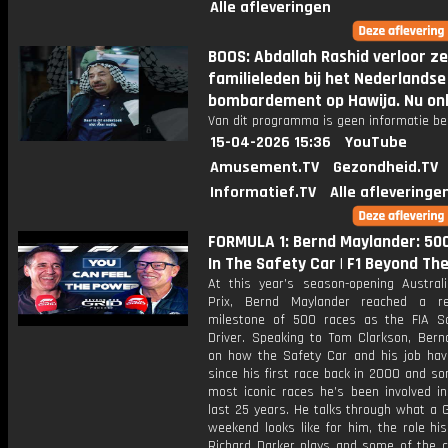
Alle afleveringen
BOOS: Abdallah Rashid verloor z
familieleden bij het Nederlandse
bombardement op Hawija. Nu onl
Van dit programma is geen informatie be
15-04-2026 15:36
YouTube
Amusement.TV
Gezondheid.TV
Informatief.TV
Alle afleveringe
FORMULA 1: Bernd Maylander: 50
In The Safety Car | F1 Beyond The
At this year’s season-opening Austral
Prix, Bernd Maylander reached a re
milestone of 500 races as the FIA S
Driver. Speaking to Tom Clarkson, Bernd
on how the Safety Car and his job hav
since his first race back in 2000 and s
most iconic races he’s been involved in
last 25 years. He talks through what a 
weekend looks like for him, the role his
Richard Darker plays and some of the c