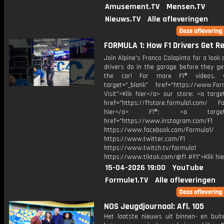
Amusement.TV
Mensen.TV
Nieuws.TV
Alle afleveringen
FORMULA 1: How F1 Drivers Get R
Join Alpine's Franco Colapinto for a look 
drivers do in the garage before they ge
the car! For more F1® videos, v
target="_blank" href="https://www.For
Visit">Klik hier</a> our store: <a targe
href="https://f1store.formula1.com/ Fol
hier</a> F1®: <a target="_
href="https://www.instagram.com/F1
https://www.facebook.com/Formula1/
https://www.twitter.com/F1
https://www.twitch.tv/formula1
https://www.tiktok.com/@f1 #F1">Klik hi
15-04-2026 19:00
YouTube
Formule1.TV
Alle afleveringen
NOS Jeugdjournaal: Afl. 105
Het laatste nieuws uit binnen- en buit