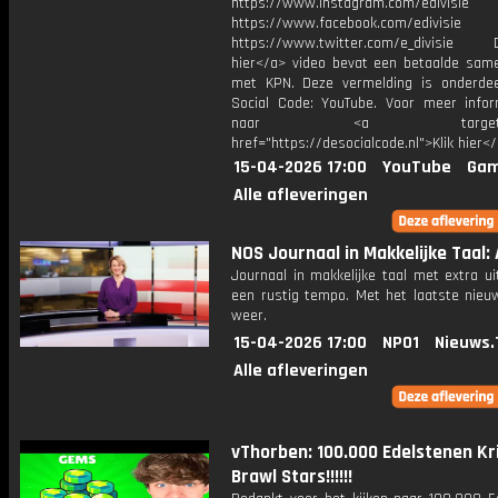
https://www.instagram.com/edivisie
https://www.facebook.com/edivisie
https://www.twitter.com/e_divisie D
hier</a> video bevat een betaalde sam
met KPN. Deze vermelding is onderde
Social Code: YouTube. Voor meer infor
naar <a target="_b
href="https://desocialcode.nl">Klik hier<
15-04-2026 17:00
YouTube
Gam
Alle afleveringen
NOS Journaal in Makkelijke Taal: 
Journaal in makkelijke taal met extra ui
een rustig tempo. Met het laatste nieu
weer.
15-04-2026 17:00
NPO1
Nieuws.
Alle afleveringen
vThorben: 100.000 Edelstenen Kri
Brawl Stars!!!!!!