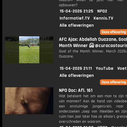
Waarom willen ze juist hier hun 
opbouwen?
15-04-2026 21:25
NPO2
Informatief.TV
Kennis.TV
Alle afleveringen
AFC Ajax: Abdellah Ouazane, ​⁠Goa
Month Winner 🥶 @curacaotour
Goal of the Month Winner, March 2026:
Ouazane.
15-04-2026 21:11
YouTube
Voet
Alle afleveringen
NPO Doc: Afl. 161
Wat betekent het om een man te zijn 
van mannen? Aan de hand van videobe
een onstuimige jongensreis naar V
onderzoeken Joep van Weelden en zijn
ruim tien jaar later hoe ze elkaars gren
overschreden en waarom.