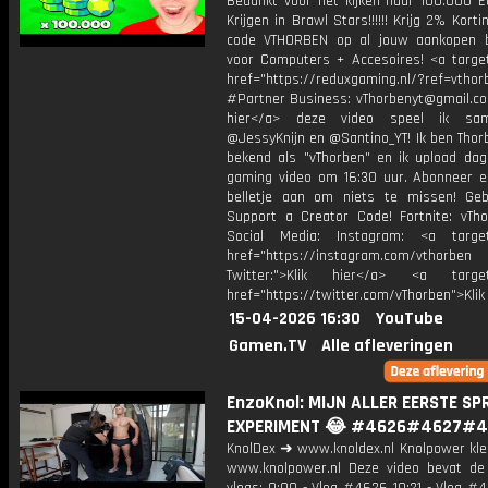
Bedankt voor het kijken naar 100.000 E
Krijgen in Brawl Stars!!!!!! Krijg 2% Kort
code VTHORBEN op al jouw aankopen 
voor Computers + Accesoires! <a target
href="https://reduxgaming.nl/?ref=vthor
#Partner Business: vThorbenyt@gmail.com
hier</a> deze video speel ik s
@JessyKnijn en @Santino_YT! Ik ben Thor
bekend als "vThorben" en ik upload dage
gaming video om 16:30 uur. Abonneer e
belletje aan om niets te missen! Geb
Support a Creator Code! Fortnite: vTho
Social Media: Instagram: <a target
href="https://instagram.com/vthorben
Twitter:">Klik hier</a> <a target=
href="https://twitter.com/vThorben">Klik
15-04-2026 16:30
YouTube
Gamen.TV
Alle afleveringen
EnzoKnol: MIJN ALLER EERSTE SP
EXPERIMENT 😂 #4626#4627#4
KnolDex ➜ www.knoldex.nl Knolpower kled
www.knolpower.nl Deze video bevat de