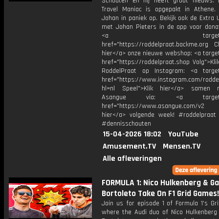
Schouten en hij heeft groot nieuws:
Travel Maniac is opgepakt in Athene. 
Johan in paniek op. Bekijk ook de Extra 
met Johan Pieters in de app voor donat
<a target="_bl
href="https://roddelpraat.backme.org Ch
hier</a> onze nieuwe webshop: <a target
href="https://roddelpraat.shop Volg">Kli
RoddelPraat op Instagram: <a target
href="https://www.instagram.com/rodde
hl=nl Speel">Klik hier</a> samen
Asangue via: <a target="_
href="https://www.asangue.com/v2 T
hier</a> volgende week! #roddelpraat
#dennisschouten
15-04-2026 18:02
YouTube
Amusement.TV
Mensen.TV
Alle afleveringen
FORMULA 1: Nico Hulkenberg & Ga
Bortoleto Take On F1 Grid Games!
Join us for episode 1 of Formula 1's Gr
where the Audi duo of Nico Hulkenberg 