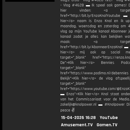
vlogs: 0:00 - Vlog #4626 19:21 - Vlog #
- Vlog #4628 ▬ Ik speel ook games! D
hier vinden: <a target="_
href="http://bit.ly/EnzoKnolYoutube ▬ M
hier</a> naam is Enzo Knol en ik up
maandag, woensdag en zaterdag om 4
vlog op mijn YouTube kanaal Abonneer j
kanaal zodat je alles kan bekijken w
maak: <a target="_b
href="http://bit.ly/AbonneerEnzoKnol ▬ 
hier</a> mij ook op social me
target="_blank" href="https://enzo.kno
De">Klik hier</a> Bennies Podc
target="_blank"
href="https://www.podimo.nl/debennies
Bekijk">Klik hier</a> de vlog afspeelli
target="_blank"
href="https://www.youtube.com/@EnzoKn
▬ Enzo">Klik hier</a> Knol staat onder
van het Commissariaat voor de Media.
zakelijk@knolpower.nl ▬ #Knolpower Di
peace ✌
15-04-2026 16:28
YouTube
Amusement.TV
Gamen.TV