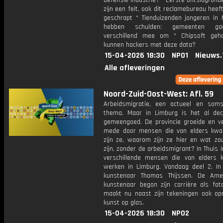
defensie-industrie? * Eerste ontslagrond
zijn een feit, ook dit reclamebureau heef
geschrapt * Tienduizenden jongeren in 
hebben schulden: gemeenten ga
verschillend mee om * Chipsoft geh
kunnen hackers met deze data?
15-04-2026 18:30
NPO1
Nieuws.
Alle afleveringen
Noord-Zuid-Oost-West: Afl. 59
Arbeidsmigratie, een actueel en som
thema. Maar in Limburg is het al dec
gemeengoed. De provincie groeide en v
mede door mensen die van elders kw
zijn ze, waarom zijn ze hier en wat zo
zijn, zonder de arbeidsmigrant? In Thuis 
verschillende mensen die van elders
werken in Limburg. Vandaag deel 2. In
kunstenaar Thomas Thijssen. De Ame
kunstenaar begon zijn carrière als fot
maakt nu naast zijn tekeningen ook opm
kunst op glas.
15-04-2026 18:30
NPO2