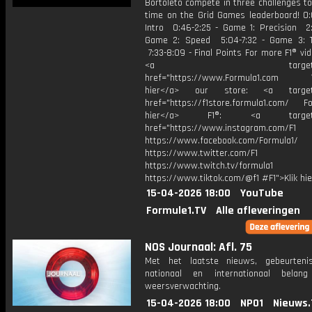
Bortoleto compete in three challenges to
time on the Grid Games leaderboard! 0:
Intro 0:46-2:25 - Game 1: Precision 2:
Game 2: Speed 5:04-7:32 - Game 3: 
7:33-8:09 - Final Points For more F1® vide
<a target="_bl
href="https://www.Formula1.com Vis
hier</a> our store: <a target=
href="https://f1store.formula1.com/ Fol
hier</a> F1®: <a target="_
href="https://www.instagram.com/F1
https://www.facebook.com/Formula1/
https://www.twitter.com/F1
https://www.twitch.tv/formula1
https://www.tiktok.com/@f1 #F1">Klik hi
15-04-2026 18:00
YouTube
Formule1.TV
Alle afleveringen
NOS Journaal: Afl. 75
Met het laatste nieuws, gebeurteni
nationaal en internationaal bela
weersverwachting.
15-04-2026 18:00
NPO1
Nieuws.