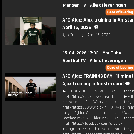
Mensen.TV
Alle afleveringen
AFC Ajax: Ajax training in Amste
April 15, 2026! ⚽️
Ajax Training - April 15, 2026
15-04-2026 17:33
YouTube
Voetbal.TV
Alle afleveringen
AFC Ajax: TRAINING DAY | 11 minut
Ajax training in Amsterdam! 👁️
►SUBSCRIBE NOW <a target="
href="http://ajax.ms/subscribe ►FOL
hier</a> US Website: <a target=
href="https://www.ajax.nl X:">Klik hi
target="_blank" href="https://x.co
Facebook:">Klik hier</a> <a target
href="http://facebook.com/afcajax
Instagram:">Klik hier</a> <a target