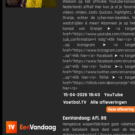
Welkom op het officiële Youtube-kanaa
Nederlands elftal! Hier kun je al je favori
videos vinden, zoals Quizzes, highlights, 
Oranje, achter de schermen-beelden, hi
wedstrijden & meer! Abonneer je op he
kanaal van Oranje! ➤ <a target=
href="https://www.youtube.com/chann
sub_confirmation=1 Volg">Klik hier</a> 
...op Instagram ➤ <a target="
href="https://www.instagram.com/onsor
...op">Klik hier</a> Facebook ➤ <a targe
href="https://www.facebook.com/onsora
...op">Klik hier</a> Twitter ➤<a target
href="https://www.twitter.com/onsoranj
...op">Klik hier</a> TikTok ➤ <a target
href="https://tiktok.com/@onsoranje">Kli
hier</a>
15-04-2026 18:40
YouTube
Voetbal.TV
Alle afleveringen
EenVandaag: Afl. 89
Hengelose wapenfabrikant gaat rakette
wat betekent deze deal voor de Ned