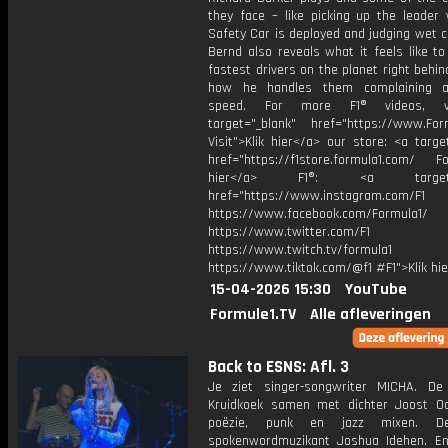
they face – like picking up the leader
Safety Car is deployed and judging wet c
Bernd also reveals what it feels like t
fastest drivers on the planet right behi
how he handles them complaining a
speed. For more F1® videos, vi
target="_blank" href="https://www.For
Visit">Klik hier</a> our store: <a targe
href="https://f1store.formula1.com/ Fol
hier</a> F1®: <a target="_
href="https://www.instagram.com/F1
https://www.facebook.com/Formula1/
https://www.twitter.com/F1
https://www.twitch.tv/formula1
https://www.tiktok.com/@f1 #F1">Klik hi
15-04-2026 15:30
YouTube
Formule1.TV
Alle afleveringen
Back to ESNS: Afl. 3
Je ziet singer-songwriter MICHA. De
Kruidkoek samen met dichter Joost O
poëzie, punk en jazz mixen. De
spokenwordmuzikant Joshua Idehen. E