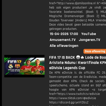
href="http://www.djamilaonline.nl Ik">Kli
heb ook eigen producten! Je vindt z
favoriete boekenwinkel. [Boek 1] M
Magische Dromenvanger [Boek 2] MI
Gouden Toverveer [Anders] MILA Vriende
Deze video bevat geen betaalde samenw
gekregen producten.
15-04-2026 17:00
YouTube
Amusement.TV
Jongeren.TV
Alle afleveringen
FIFA 17 IS BACK 😳🔥 Lode de Boo
Aristote Ndunu | Kwartfinale KP
eDivisie Legends Cup
De KPN eDivisie is de officiële FC 26
Team-competitie van de Eredivisie, mede
gemaakt door KPN. Check de socials
speelschema, actuele stand en blijf alt
hoogte van KPN eDivisie! <a target
href="https://www.twitch.tv/edivisie
https://www.tiktok.com/@edivisie
https://discord.gg/yxVYZ6sZ