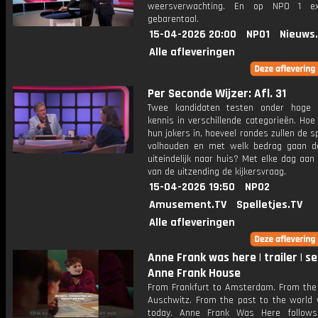
weersverwachting. En op NPO 1 e
gebarentaal.
15-04-2026 20:00
NPO1
Nieuws
Alle afleveringen
Per Seconde Wijzer: Afl. 31
Twee kandidaten testen onder hoge 
kennis in verschillende categorieën. Hoe 
hun jokers in, hoeveel rondes zullen de s
volhouden en met welk bedrag gaan d
uiteindelijk naar huis? Met elke dag aan
van de uitzending de kijkersvraag.
15-04-2026 19:50
NPO2
Amusement.TV
Spelletjes.TV
Alle afleveringen
Anne Frank was here | trailer | ser
Anne Frank House
From Frankfurt to Amsterdam. From the
Auschwitz. From the past to the world w
today. Anne Frank Was Here follows