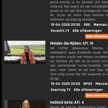
grond precies is en beroept zich bov
verjaring. Wat begint als een onduidelijke
groeit uit tot een flink burengeschil. Hoo
Mr. Visser en Viktor deze kwestie 
millimeter nauwkeurig uitzoeken.
15-04-2026 20:30
SBS
Mensen.
Onrecht.TV
Alle afleveringen
Meiden die Rijden: Afl. 10
We treffen zakenvrouw Maxime, 
palletbedrijf goed draaiende houdt. Re
een andere vracht met nieuwe voordelen.
we Caroline die laat op de avond arriv
een welverdiende truckersmaaltijd. Ell
door, maar neemt de tijd voor haar ei
Sam zorgt ervoor dat het wegennet er 
bij ligt.
15-04-2026 20:29
NPO3
Mensen
Voertuig.TV
Alle afleveringen
Holland Gate: Afl. 4
Terwijl de laatste Nederlandse kisten o