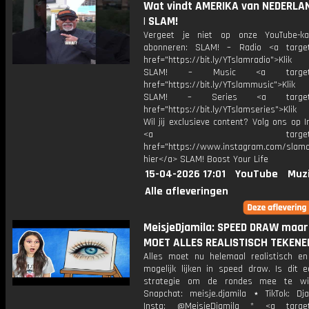
Wat vindt AMERIKA van NEDERLA
| SLAM!
Vergeet je niet op onze YouTube-ka
abonneren: SLAM! – Radio <a target
href="https://bit.ly/YTslamradio">Klik
SLAM! – Music <a target="_
href="https://bit.ly/YTslammusic">Klik
SLAM! – Series <a target="
href="https://bit.ly/YTslamseries">Klik
Wil jij exclusieve content? Volg ons op 
<a target="_bl
href="https://www.instagram.com/slamoff
hier</a> SLAM! Boost Your Life
15-04-2026 17:01
YouTube
Muz
Alle afleveringen
MeisjeDjamila: SPEED DRAW maar
MOET ALLES REALISTISCH TEKENE
Alles moet nu helemaal realistisch e
mogelijk lijken in speed draw. Is dit 
strategie om de rondes mee te w
Snapchat: meisje.djamila ⋆ TikTok: Dj
Insta: @MeisjeDjamila * <a target=