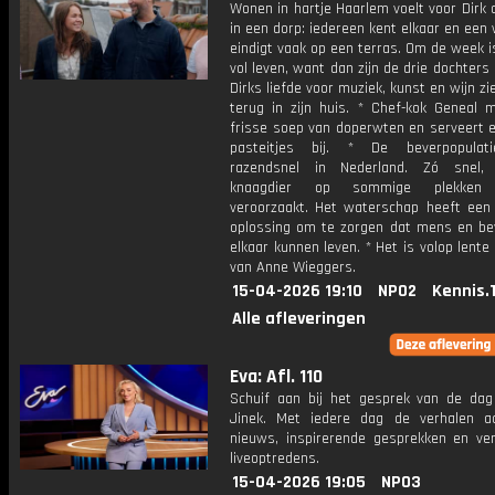
Wonen in hartje Haarlem voelt voor Dirk
in een dorp: iedereen kent elkaar en een
eindigt vaak op een terras. Om de week i
vol leven, want dan zijn de drie dochters 
Dirks liefde voor muziek, kunst en wijn zie
terug in zijn huis. * Chef-kok Geneal 
frisse soep van doperwten en serveert e
pasteitjes bij. * De beverpopulati
razendsnel in Nederland. Zó snel,
knaagdier op sommige plekken o
veroorzaakt. Het waterschap heeft een 
oplossing om te zorgen dat mens en be
elkaar kunnen leven. * Het is volop lente 
van Anne Wieggers.
15-04-2026 19:10
NPO2
Kennis.
Alle afleveringen
Eva: Afl. 110
Schuif aan bij het gesprek van de da
Jinek. Met iedere dag de verhalen a
nieuws, inspirerende gesprekken en ve
liveoptredens.
15-04-2026 19:05
NPO3