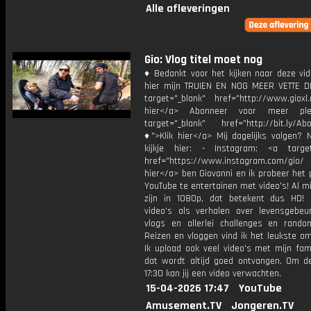
Alle afleveringen
Gio: Vlog titel moet nog
♦ Bedankt voor het kijken naar deze vid
hier mijn TRUIEN EN NOG MEER VETTE D
target="_blank" href="http://www.gioxl.
hier</a> Abonneer voor meer ple
target="_blank" href="http://bit.ly/Ab
♦">Klik hier</a> Mij dagelijks volgen?
kijkje hier: - Instagram: <a target
href="https://www.instagram.com/gio/
hier</a> ben Giovanni en ik probeer het 
YouTube te entertainen met video's! Al mi
zijn in 1080p, dat betekent dus HD! 
video's als verhalen over levensgebeur
vlogs en allerlei challenges en rando
Reizen en vloggen vind ik het leukste o
Ik upload ook veel video's met mijn fam
dat wordt altijd goed ontvangen. Om 
17:30 kan jij een video verwachten.
15-04-2026 17:47
YouTube
Amusement.TV
Jongeren.TV