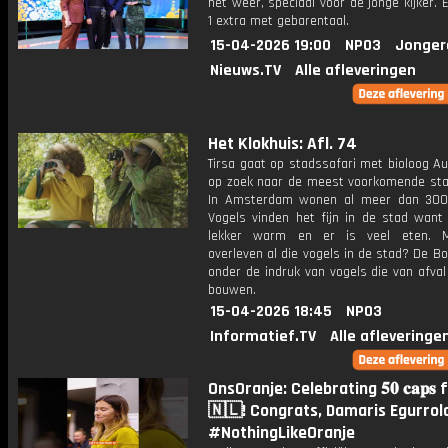
het weer, speciaal voor de jonge kijker.
1 extra met gebarentaal.
15-04-2026 19:00
NPO3
Jonger
Nieuws.TV
Alle afleveringen
Het Klokhuis: Afl. 74
Tirsa gaat op stadssafari met bioloog Au
op zoek naar de meest voorkomende sta
In Amsterdam wonen al meer dan 300
Vogels vinden het fijn in de stad want 
lekker warm en er is veel eten. 
overleven al die vogels in de stad? De B
onder de indruk van vogels die van afva
bouwen.
15-04-2026 18:45
NPO3
Informatief.TV
Alle afleveringe
OnsOranje: Celebrating 𝟓𝟎 𝐜𝐚𝐩𝐬 
🇳🇱! Congrats, Damaris Egurrol
#NothingLikeOranje