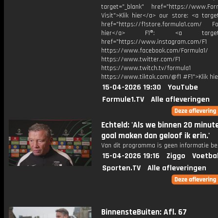
target="_blank" href="https://www.For
Visit">Klik hier</a> our store: <a targe
href="https://f1store.formula1.com/ Fol
hier</a> F1®: <a target="_
href="https://www.instagram.com/F1
https://www.facebook.com/Formula1/
https://www.twitter.com/F1
https://www.twitch.tv/formula1
https://www.tiktok.com/@f1 #F1">Klik hi
15-04-2026 19:30
YouTube
Formule1.TV
Alle afleveringen
Echteld: 'Als we binnen 20 minut
goal maken dan geloof ik erin.'
Van dit programma is geen informatie be
15-04-2026 19:16
Ziggo
Voetba
Sporten.TV
Alle afleveringen
BinnensteBuiten: Afl. 67