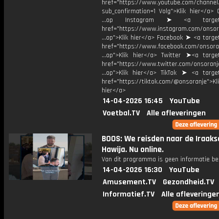
href="https://www.youtube.com/chann
sub_confirmation=1 Volg">Klik hier</a> 
...op Instagram ➤ <a target="
href="https://www.instagram.com/onsor
...op">Klik hier</a> Facebook ➤ <a targe
href="https://www.facebook.com/onsora
...op">Klik hier</a> Twitter ➤<a target
href="https://www.twitter.com/onsoranj
...op">Klik hier</a> TikTok ➤ <a target
href="https://tiktok.com/@onsoranje">Kli
hier</a>
14-04-2026 16:45
YouTube
Voetbal.TV
Alle afleveringen
BOOS: We reisden naar de Iraaks
Hawija. Nu online.
Van dit programma is geen informatie be
14-04-2026 16:30
YouTube
Amusement.TV
Gezondheid.TV
Informatief.TV
Alle afleveringe