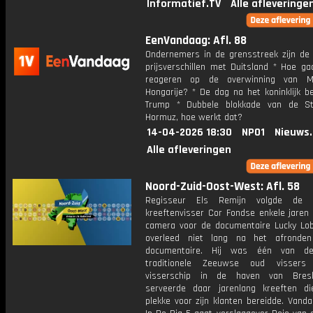
Informatief.TV
Alle afleveringe
EenVandaag: Afl. 88
Ondernemers in de grensstreek zijn de
prijsverschillen met Duitsland * Hoe ga
reageren op de overwinning van M
Hongarije? * De dag na het koninklijk b
Trump * Dubbele blokkade van de St
Hormuz, hoe werkt dat?
14-04-2026 18:30
NPO1
Nieuws
Alle afleveringen
Noord-Zuid-Oost-West: Afl. 58
Regisseur Els Remijn volgde de 
kreeftenvisser Cor Fondse enkele jaren
camera voor de documentaire Lucky Lob
overleed niet lang na het afronde
documentaire. Hij was één van de
traditionele Zeeuwse oud vissers
visserschip in de haven van Bresk
serveerde daar jarenlang kreeften di
plekke voor zijn klanten bereidde. Vanda