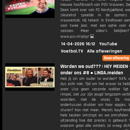
nieuwe hoofdcoach van PSV Vrouwen. De 
Deen komt over van FC Nordsjælland, waa
sleutelrol speelde in de opmar
vrouwentak. Hij tekent in Eindhoven een
voor twee jaar, met een optie voor 
seizoen. Meer video's bekijken
www.psv.nl/play! 💻
14-04-2026 16:12
YouTube
Voetbal.TV
Alle afleveringen
Worden we oud??? | HEY MEIDEN 
onder ons #8 ● LINDA.meiden
Heb jij zin om ouder te worden? 54% 
dus echt niet. Tijd om het erover te he
waar Lisa geen seconde wakker ligt
rimpel, ziet Jur zijn jeugd langzaam verbl
woorden, niet de onze). Do maa
ondertussen drukker om haar appjes. 
sturen? Kan niet meer. Merels boyfriend
hele keuken ontstopt en we ontrafelen l
uitzending hoe dat precies is gebeurd. 
waarom gaan alle winkels zó vroeg dich