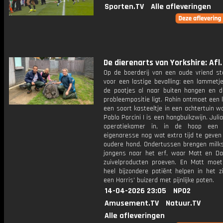
Sporten.TV
Alle afleveringen
De dierenarts van Yorkshire: Afl.
Op de boerderij van een oude vriend st
voor een lastige bevalling: een lammetj
de pootjes al naar buiten hangen en d
probleempositie ligt. Rohin ontmoet een l
een soort kasteeltje in een achtertuin w
Pablo Porcini I is een hangbuikzwijn. Juli
operatiekamer in, in de hoop een 
eigenaresse nog wat extra tijd te geven
oudere hond. Ondertussen brengen milk
jongens naar het erf, waar Matt en Dav
zuivelproducten proeven. En Matt moe
heel bijzondere patiënt helpen in het z
een Harris' buizerd met pijnlijke poten.
14-04-2026 23:05
NPO2
Amusement.TV
Natuur.TV
Alle afleveringen