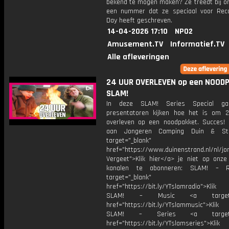
bekend te mogen maken? Ze treedt bij o
een nummer dat ze speciaal voor Rec
Day heeft geschreven.
14-04-2026 17:10
NPO2
Amusement.TV
Informatief.TV
Alle afleveringen
24 UUR OVERLEVEN op een NOODP
SLAM!
In deze SLAM! Series Special g
presentatoren kijken hoe het is om 
overleven op een noodpakket. Succes!
aan Jongeren Camping Duin & St
target="_blank"
href="https://www.duinenstrand.nl/nl/j
Vergeet">Klik hier</a> je niet op onze
kanalen te abonneren: SLAM! – 
target="_blank"
href="https://bit.ly/YTslamradio">Klik
SLAM! – Music <a target="_
href="https://bit.ly/YTslammusic">Klik
SLAM! – Series <a target="
href="https://bit.ly/YTslamseries">Klik