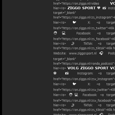
href="https://on.ziggo.nl/video 𝗩𝗢
hier</a> 𝗭𝗜𝗚𝗚𝗢 𝗦𝗣𝗢𝗥𝗧 🧡 📸 Ins
target="_blank"
href="https://on.ziggo.nl/zs_instagram">K
hier</a> 🐦 X: <a target="
href="https://on.ziggo.nl/zs_twitter">Kli
🧑💻 Facebook: <a target="
href="https://on.ziggo.nl/zs_facebook">Kl
hier</a> 🤳 TikTok: <a target=
href="https://on.ziggo.nl/zs_tiktok">Klik h
Website: www.ziggosport.nl 🎧 Podc
target="_blank"
href="https://on.ziggo.nl/rondo_podcast">
hier</a> 𝗩𝗢𝗟𝗚 𝗭𝗜𝗚𝗚𝗢 𝗦𝗣𝗢𝗥𝗧 𝗩
⚽️ 📸 Instagram: <a target="
href="https://on.ziggo.nl/zsv_instagram">
hier</a> 🐦 X: <a target="
href="https://on.ziggo.nl/zsv_twitter">Kli
hier</a> 🧑💻 Facebook: <a target=
href="https://on.ziggo.nl/zsv_facebook">K
hier</a> 🤳 TikTok: <a target=
href="https://on.ziggo.nl/zs_tiktok">Klik h