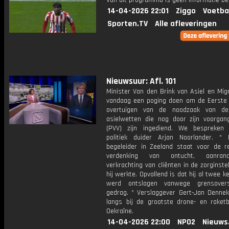
Van dit programma is geen informatie be
14-04-2026 22:01
Ziggo
Voetba
Sporten.TV
Alle afleveringen
Nieuwsuur: Afl. 101
Minister Van den Brink van Asiel en Mig
vandaag een poging doen om de Eerste
overtuigen van de noodzaak van de
asielwetten die nog door zijn voorgan
(PVV) zijn ingediend. We bespreken
politiek duider Arjan Noorlander. *
begeleider in Zeeland staat voor de r
verdenking van ontucht, aanran
verkrachting van cliënten in de zorginste
hij werkte. Opvallend is dat hij al twee k
werd ontslagen vanwege grensoversc
gedrag. * Verslaggever Gert-Jan Denne
langs bij de grootste drone- en raket
Oekraïne.
14-04-2026 22:00
NPO2
Nieuws