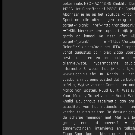
bekerfinale: NEC - AZ 1:13:45 Shakhtar Do
1:17:36 Het Slotoffensief 1:23:31 De Spe
Abonneer je nu op het YouTube kanaal 
Sport om alle uitzendingen terug te 
target="_blank" href="http://on.ziggo.n
↠">Klik hier</a> Live topsport kijk je 
gratis op kanaal 14! Meer info? Ki
target="_blank" href="https://on.zigg
Beleef">Klik hier</a> al het UEFA Europe
vanaf augustus op 1 plek: Ziggo Spor
beste analisten en presentatoren, 
allernieuwste, hypermoderne stud
informatie & weten hoe je kunt kijk
www.ziggo.nl/uefa! In Rondo is het
voetbal en nog eens voetbal dat de klok 
tafel bij Wytse van der Goot sluiten ana
Marco van Basten, Ruud Gullit, Wesley 
Youri Mulder, Rafael van der Vaart, Wim
Khalid Boulahrouz regelmatig aan o
actualiteit van het nationale en inter
voetbal te discussiëren. De deskundige
de scherpe meningen niet. Met wie be
grondig eens of oneens? ↠ Vo
samenvattingen, interviews en talk
Ziggo Sport kun je kijken op <a target