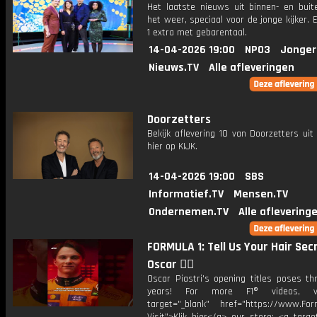
Het laatste nieuws uit binnen- en buit
het weer, speciaal voor de jonge kijker.
1 extra met gebarentaal.
14-04-2026 19:00
NPO3
Jonger
Nieuws.TV
Alle afleveringen
Doorzetters
Bekijk aflevering 10 van Doorzetters uit
hier op KIJK.
14-04-2026 19:00
SBS
Informatief.TV
Mensen.TV
Ondernemen.TV
Alle aflevering
FORMULA 1: Tell Us Your Hair Sec
Oscar 💇‍♂️
Oscar Piastri's opening titles poses th
years! For more F1® videos, vi
target="_blank" href="https://www.For