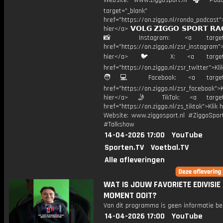
Website: www.ziggosport.nl 🎧 Podc
target="_blank"
href="https://on.ziggo.nl/rondo_podcast">
hier</a> 𝗩𝗢𝗟𝗚 𝗭𝗜𝗚𝗚𝗢 𝗦𝗣𝗢𝗥𝗧 𝗥𝗔
📸 Instagram: <a target="_
href="https://on.ziggo.nl/zsr_instagram">
hier</a> 🐦 X: <a target="
href="https://on.ziggo.nl/zsr_twitter">Kli
🧑💻 Facebook: <a target="
href="https://on.ziggo.nl/zsr_facebook">K
hier</a> 🤳 TikTok: <a target=
href="https://on.ziggo.nl/zs_tiktok">Klik h
Website: www.ziggosport.nl #ZiggoSpo
#Talkshow
14-04-2026 17:00
YouTube
Sporten.TV
Voetbal.TV
Alle afleveringen
WAT IS JOUW FAVORIETE EDIVISIE
MOMENT OOIT?
Van dit programma is geen informatie be
14-04-2026 17:00
YouTube