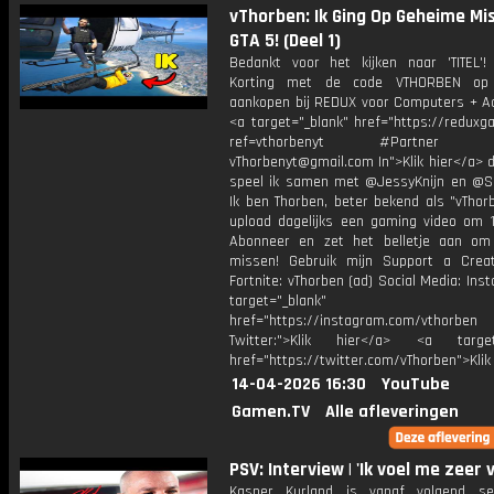
vThorben: Ik Ging Op Geheime Mis
GTA 5! (Deel 1)
Bedankt voor het kijken naar 'TITEL'!
Korting met de code VTHORBEN op
aankopen bij REDUX voor Computers + Ac
<a target="_blank" href="https://reduxg
ref=vthorbenyt #Partner Bu
vThorbenyt@gmail.com In">Klik hier</a> 
speel ik samen met @JessyKnijn en @Sa
Ik ben Thorben, beter bekend als "vThor
upload dagelijks een gaming video om 1
Abonneer en zet het belletje aan om
missen! Gebruik mijn Support a Crea
Fortnite: vThorben (ad) Social Media: Ins
target="_blank"
href="https://instagram.com/vthorben
Twitter:">Klik hier</a> <a target=
href="https://twitter.com/vThorben">Klik
14-04-2026 16:30
YouTube
Gamen.TV
Alle afleveringen
PSV: Interview | 'Ik voel me zeer 
Kasper Kurland is vanaf volgend se