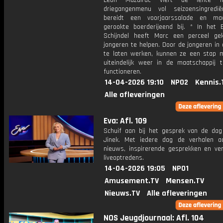
Leon Mazairac viert de lente 
driegangenmenu vol seizoensingredië
bereidt een voorjaarssalade en ma
gerookte boerderijeend bij. * In het 
Schijndel heeft Marc een perceel g
jongeren te helpen. Door de jongeren in
te laten werken, kunnen ze een stap
uiteindelijk weer in de maatschappij 
functioneren.
14-04-2026 19:10
NPO2
Kennis.
Alle afleveringen
Eva: Afl. 109
Schuif aan bij het gesprek van de da
Jinek. Met iedere dag de verhalen a
nieuws, inspirerende gesprekken en ve
liveoptredens.
14-04-2026 19:05
NPO1
Amusement.TV
Mensen.TV
Nieuws.TV
Alle afleveringen
NOS Jeugdjournaal: Afl. 104