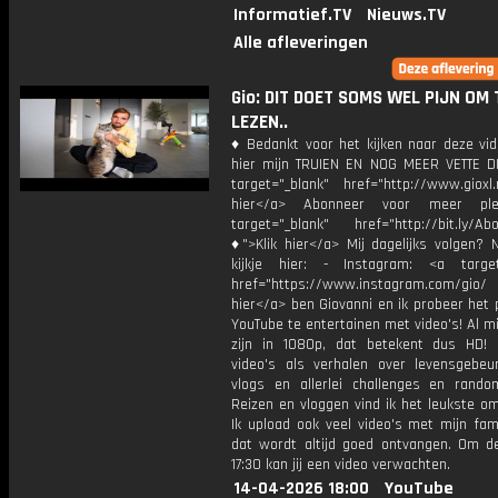
Informatief.TV
Nieuws.TV
Alle afleveringen
Gio: DIT DOET SOMS WEL PIJN OM 
LEZEN..
♦ Bedankt voor het kijken naar deze vid
hier mijn TRUIEN EN NOG MEER VETTE D
target="_blank" href="http://www.gioxl.
hier</a> Abonneer voor meer ple
target="_blank" href="http://bit.ly/Ab
♦">Klik hier</a> Mij dagelijks volgen?
kijkje hier: - Instagram: <a target
href="https://www.instagram.com/gio/
hier</a> ben Giovanni en ik probeer het 
YouTube te entertainen met video's! Al mi
zijn in 1080p, dat betekent dus HD! 
video's als verhalen over levensgebeur
vlogs en allerlei challenges en rando
Reizen en vloggen vind ik het leukste o
Ik upload ook veel video's met mijn fam
dat wordt altijd goed ontvangen. Om 
17:30 kan jij een video verwachten.
14-04-2026 18:00
YouTube