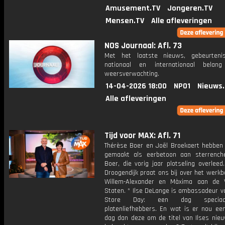
Amusement.TV
Jongeren.TV
Mensen.TV
Alle afleveringen
NOS Journaal: Afl. 73
Met het laatste nieuws, gebeurteni
nationaal en internationaal bela
weersverwachting.
14-04-2026 18:00
NPO1
Nieuws
Alle afleveringen
Tijd voor MAX: Afl. 71
Thérèse Boer en Joël Broekaert hebben
gemaakt als eerbetoon aan sterrench
Boer, die vorig jaar plotseling overleed
Droogendijk praat ons bij over het werk
Willem-Alexander en Màxima aan de 
Staten. * Ilse DeLange is ambassadeur v
Store Day: een dag speciaa
platenliefhebbers. En wat is er nou ee
dag dan deze om de titel van Ilses nie