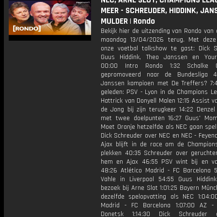
NEC, ARNE SLOT, CHAMPIONS LEA
MEER - SCHREUDER, HIDDINK, JAN
MULDER | Rondo
Bekijk hier de uitzending van Rondo van
maandag 13/04/2026 terug. Met deze
onze voetbal talkshow te gast: Dick S
Guus Hiddink, Theo Janssen en Your
00:00 Intro Rondo 1:32 Schalke 
gepromoveerd naar de Bundesliga 4
Janssen kampioen met De Treffers? 7:4
geleden: PSV - Lyon in de Champions Le
Hattrick van Donyell Malen 12:15 Assist v
de Jong bij zijn terugkeer 14:22 Denzel
met twee doelpunten 16:27 Guus' Mom
Moet Oranje hetzelfde als NEC gaan spel
Dick Schreuder over NEC en NEC - Feyeno
Ajax blijft in de race om de Champion
plekken 40:35 Schreuder over gerucht
hem en Ajax 46:55 PSV wint bij en v
48:26 Atlético Madrid - FC Barcelona 
Vahle in Liverpool 54:55 Guus Hiddi
bezoek bij Arne Slot 1:01:25 Bayern Mün
dezelfde spelopvatting als NEC 1:04:00
Madrid - FC Barcelona 1:07:00 AZ -
Donetsk 1:14:30 Dick Schreuder