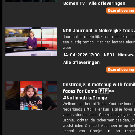
Gamen.TV
Alle afleveringen
NOS Journaal in Makkelijke Taal: 
Journaal in makkelijke taal met extra ui
een rustig tempo. Met het laatste nieu
weer.
14-04-2026 17:00
NPO1
Nieuws.
Alle afleveringen
OnsOranje: A matchup with famil
faces for Dama 🇫🇷👀
#NothingLikeOranje
Welkom op het officiële Youtube-kanaa
Nederlands elftal! Hier kun je al je favori
videos vinden, zoals Quizzes, highlights, 
Oranje, achter de schermen-beelden, hi
wedstrijden & meer! Abonneer je op he
kanaal van Oranje! ➤ <a target=