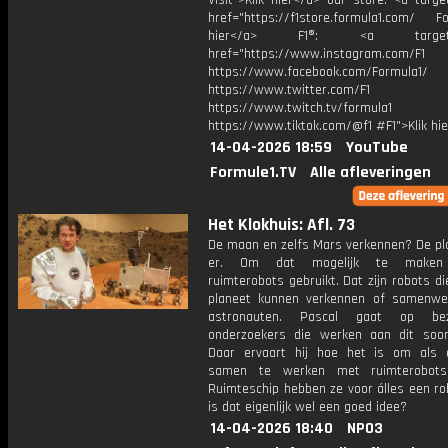
Visit">Klik hier</a> our store: <a targe
href="https://f1store.formula1.com/ Fol
hier</a> F1®: <a target="_
href="https://www.instagram.com/F1
https://www.facebook.com/Formula1/
https://www.twitter.com/F1
https://www.twitch.tv/formula1
https://www.tiktok.com/@f1 #F1">Klik hi
14-04-2026 18:59
YouTube
Formule1.TV
Alle afleveringen
Het Klokhuis: Afl. 73
De maan en zelfs Mars verkennen? De pla
er. Om dat mogelijk te maken
ruimterobots gebruikt. Dat zijn robots di
planeet kunnen verkennen of samenw
astronauten. Pascal gaat op be
onderzoekers die werken aan dit soor
Daar ervaart hij hoe het is om als 
samen te werken met ruimterobots
Ruimteschip hebben ze voor álles een ro
is dat eigenlijk wel een goed idee?
14-04-2026 18:40
NPO3