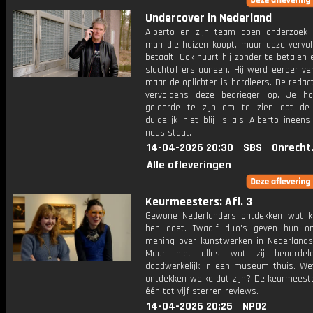
Undercover in Nederland
Alberto en zijn team doen onderzoek
man die huizen koopt, maar deze vervol
betaalt. Ook huurt hij zonder te betalen en
slachtoffers aaneen. Hij werd eerder ve
maar de oplichter is hardleers. De redac
vervolgens deze bedrieger op. Je h
geleerde te zijn om te zien dat de 
duidelijk niet blij is als Alberto ineens
neus staat.
14-04-2026 20:30
SBS
Onrecht
Alle afleveringen
Keurmeesters: Afl. 3
Gewone Nederlanders ontdekken wat 
hen doet. Twaalf duo's geven hun o
mening over kunstwerken in Nederland
Maar niet alles wat zij beoordel
daadwerkelijk in een museum thuis. We
ontdekken welke dat zijn? De keurmeest
één-tot-vijf-sterren reviews.
14-04-2026 20:25
NPO2