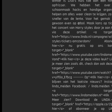
winter is Lisa’s huis toe aan een flin
opfrisser. We hebben het over
schoonmaak hacks en handige organi
helpen om alles weer clean te krijgen, zo
sneller van de lente. Voor het gemak s
gewoon even op @bol. Maak kans op tic
het concert van Harry styles door je aan
via deze artikel: <a target="
href="https://www.linda.nl/campagne/wi
styles-tickets-amsterdam/ Abonne
hier</a> nu gratis op ons kan
target="_blank"
href="https://www.youtube.com/lindame
Vond">Klik hier</a> je deze video leuk? Li
je meer zien zoals dit, check dan ook dez
target="_blank"
href="https://www.youtube.com/watch?
v=y1fGo_Efbcg ---------- Op">Klik hier</a>
blijven van het laatste nieuws? Inst
linda_meiden Facebook: / linda.meiden 
<a target="_bl
href="https://www.lindameiden.nl">Klik
Meer zien? Download de LINDA.-
target="_blank" href="https://apple.co/2Ij
hier</a> of abonneer je op LI