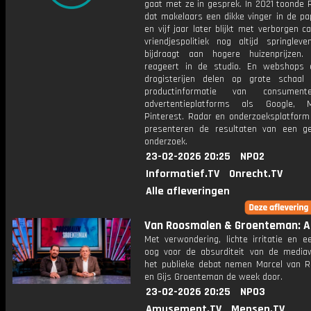
gaat met ze in gesprek. In 2021 toonde 
dat makelaars een dikke vinger in de pa
en vijf jaar later blijkt met verborgen 
vriendjespolitiek nog altijd springlev
bijdraagt aan hogere huizenprijzen
reageert in de studio. En webshops 
drogisterijen delen op grote schaal 
productinformatie van consumen
advertentieplatforms als Google,
Pinterest. Radar en onderzoeksplatform 
presenteren de resultaten van een ge
onderzoek.
23-02-2026 20:25
NPO2
Informatief.TV
Onrecht.TV
Alle afleveringen
Van Roosmalen & Groenteman: Af
Met verwondering, lichte irritatie en e
oog voor de absurditeit van de media
het publieke debat nemen Marcel van 
en Gijs Groenteman de week door.
23-02-2026 20:25
NPO3
Amusement.TV
Mensen.TV