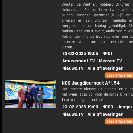
Wouter de Winther, Robbert Dijkgraaf 
Uniquole. * Ze brachten twee weken
Milaan, wonnen gezamenlijk vijf gou
zilveren en een bronzen medaille e
morgen door de koning gehuldigd. M
maken Jens van 't Wout, Melle van 't Wo
Kok en Jenning de Boo nog even een t
in onze studio om hun prestaties m
vieren.
23-02-2026 19:05
NPO1
Amusement.TV
Mensen.TV
Nieuws.TV
Alle afleveringen
NOS Jeugdjournaal: Afl. 54
Het laatste nieuws uit binnen- en buit
het weer, speciaal voor de jonge kijker.
1 extra met gebarentaal.
23-02-2026 19:00
NPO3
Jonger
Nieuws.TV
Alle afleveringen