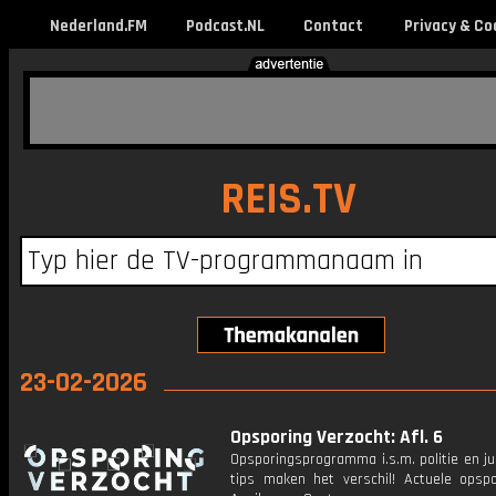
Nederland.FM
Podcast.NL
Contact
Privacy & Co
REIS.TV
23-02-2026
Opsporing Verzocht: Afl. 6
Opsporingsprogramma i.s.m. politie en ju
tips maken het verschil! Actuele opsp