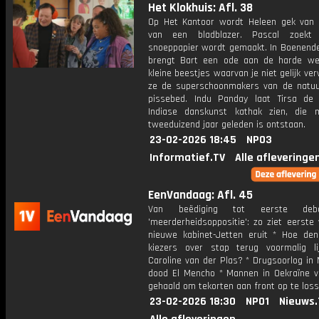
Het Klokhuis: Afl. 38
Op Het Kantoor wordt Heleen gek van 
van een bladblazer. Pascal zoekt
snoeppapier wordt gemaakt. In Boenend
brengt Bart een ode aan de harde we
kleine beestjes waarvan je niet gelijk ve
ze de superschoonmakers van de natuur
pissebed. Indu Panday laat Tirsa de 
Indiase danskunst kathak zien, die
tweeduizend jaar geleden is ontstaan.
23-02-2026 18:45
NPO3
Informatief.TV
Alle afleveringe
EenVandaag: Afl. 45
Van beëdiging tot eerste de
'meerderheidsoppositie': zo ziet eerste
nieuwe kabinet-Jetten eruit * Hoe de
kiezers over stap terug voormalig lij
Caroline van der Plas? * Drugsoorlog in
dood El Mencho * Mannen in Oekraïne v
gehaald om tekorten aan front op te los
23-02-2026 18:30
NPO1
Nieuws.