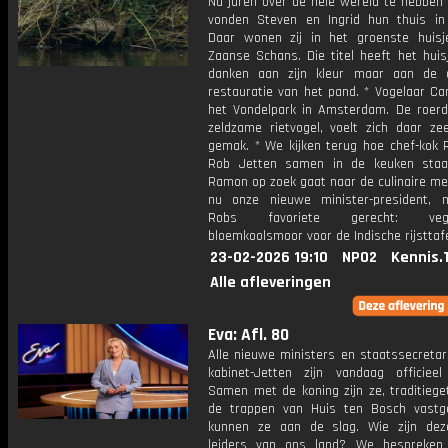
Na jaren over de hele wereld te hebben
vonden Steven en Ingrid hun thuis in 
Daar wonen zij in het groenste huis
Zaanse Schans. Die titel heeft het huis
danken aan zijn kleur maar aan de 
restauratie van het pand. * Vogelaar Cam
het Vondelpark in Amsterdam. De roer
zeldzame rietvogel, voelt zich daar zee
gemak. * We kijken terug hoe chef-kok
Rob Jetten samen in de keuken staan
Ramon op zoek gaat naar de culinaire me
nu onze nieuwe minister-president,
Robs favoriete gerecht: veget
bloemkoolsmoor voor de Indische rijsttafe
23-02-2026 19:10
NPO2
Kennis.
Alle afleveringen
Eva: Afl. 80
Alle nieuwe ministers en staatssecretar
kabinet-Jetten zijn vandaag officieel
Samen met de koning zijn ze, traditiege
de trappen van Huis ten Bosch vastg
kunnen ze aan de slag. Wie zijn de
leiders van ons land? We bespreken