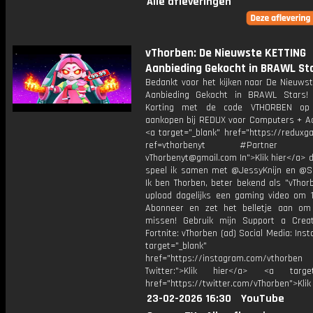
Alle afleveringen
vThorben: De Nieuwste KETTING
Aanbieding Gekocht in BRAWL Sta
Bedankt voor het kijken naar De Nieuwst
Aanbieding Gekocht in BRAWL Stars!
Korting met de code VTHORBEN op
aankopen bij REDUX voor Computers + Ac
<a target="_blank" href="https://reduxg
ref=vthorbenyt #Partner Bu
vThorbenyt@gmail.com In">Klik hier</a> 
speel ik samen met @JessyKnijn en @Sa
Ik ben Thorben, beter bekend als "vThor
upload dagelijks een gaming video om 1
Abonneer en zet het belletje aan om
missen! Gebruik mijn Support a Crea
Fortnite: vThorben (ad) Social Media: Ins
target="_blank"
href="https://instagram.com/vthorben
Twitter:">Klik hier</a> <a target=
href="https://twitter.com/vThorben">Klik
23-02-2026 16:30
YouTube