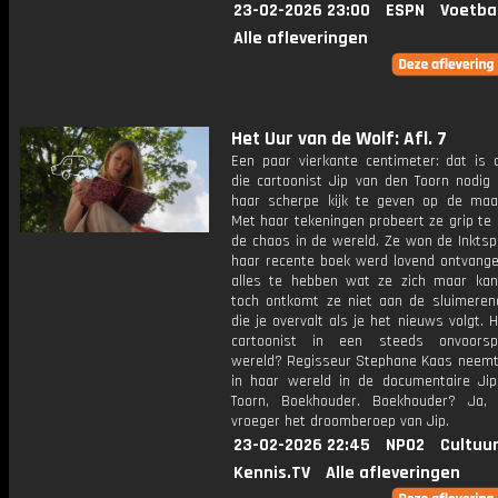
23-02-2026 23:00
ESPN
Voetba
Alle afleveringen
Het Uur van de Wolf: Afl. 7
Een paar vierkante centimeter: dat is 
die cartoonist Jip van den Toorn nodig
haar scherpe kijk te geven op de maat
Met haar tekeningen probeert ze grip te 
de chaos in de wereld. Ze won de Inktsp
haar recente boek werd lovend ontvangen
alles te hebben wat ze zich maar ka
toch ontkomt ze niet aan de sluimeren
die je overvalt als je het nieuws volgt. 
cartoonist in een steeds onvoorspe
wereld? Regisseur Stephane Kaas neem
in haar wereld in de documentaire Ji
Toorn, Boekhouder. Boekhouder? Ja,
vroeger het droomberoep van Jip.
23-02-2026 22:45
NPO2
Cultuur
Kennis.TV
Alle afleveringen