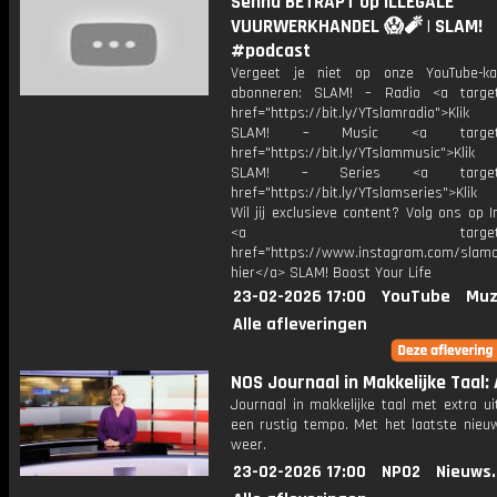
Senna BETRAPT op ILLEGALE
VUURWERKHANDEL 😱🧨 | SLAM!
#podcast
Vergeet je niet op onze YouTube-ka
abonneren: SLAM! – Radio <a target
href="https://bit.ly/YTslamradio">Klik
SLAM! – Music <a target="_
href="https://bit.ly/YTslammusic">Klik
SLAM! – Series <a target="
href="https://bit.ly/YTslamseries">Klik
Wil jij exclusieve content? Volg ons op 
<a target="_bl
href="https://www.instagram.com/slamoff
hier</a> SLAM! Boost Your Life
23-02-2026 17:00
YouTube
Muz
Alle afleveringen
NOS Journaal in Makkelijke Taal: 
Journaal in makkelijke taal met extra ui
een rustig tempo. Met het laatste nieu
weer.
23-02-2026 17:00
NPO2
Nieuws