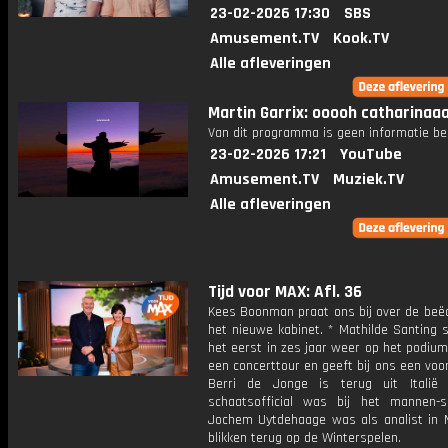
23-02-2026 17:30
SBS
Amusement.TV
Kook.TV
Alle afleveringen
Martin Garrix: ooooh catharinaa
Van dit programma is geen informatie be
23-02-2026 17:21
YouTube
Amusement.TV
Muziek.TV
Alle afleveringen
Tijd voor MAX: Afl. 36
Kees Boonman praat ons bij over de beëd
het nieuwe kabinet. * Mathilde Santing 
het eerst in zes jaar weer op het podium
een concerttour en geeft bij ons een voor
Berri de Jonge is terug uit Italië
schaatsofficial was bij het mannen-s
Jochem Uytdehaage was als analist in M
blikken terug op de Winterspelen.