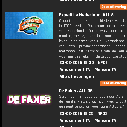
Alle afleveringen
Expeditie Nederland: Afl. 8
Ooggetuigen maken geschiedenis van dich
In 1968 reed in Rotterdam de allereer
van Nederland. Marco was toen acht
maakte, met zijn speciale kaartje, de ri
leven. In de zomer van 1996 veranderde 
van een provinciehoofdstad ineen
metropool: het fietscircus van de Tour 
was neergestreken in de Brabantse stad
23-02-2026 18:30
NPO2
Amusement.TV
Mensen.TV
Alle afleveringen
De Faker: Afl. 36
Sarah Bannier gaat op pad naar Aalsm
de familie Rietveld op haar wacht. Lukt
een punt te scoren voor Team Acteurs?
23-02-2026 18:25
NPO3
Amusement.TV
Mensen.TV