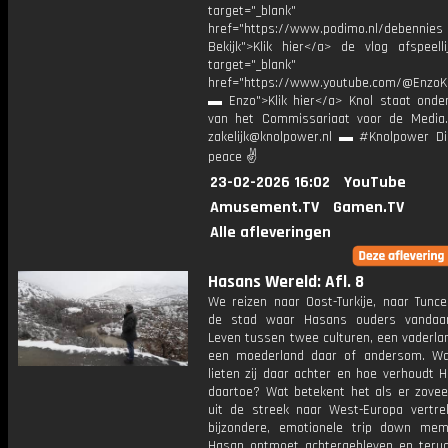
target="_blank"
href="https://www.podimo.nl/debennies
Bekijk">Klik hier</a> de vlog afspeelli
target="_blank"
href="https://www.youtube.com/@EnzoKn
▬ Enzo">Klik hier</a> Knol staat onder
van het Commissariaat voor de Media.
zakelijk@knolpower.nl ▬ #Knolpower Di
peace ✌
23-02-2026 16:02
YouTube
Amusement.TV
Gamen.TV
Alle afleveringen
Hasans Wereld: Afl. 8
We reizen naar Oost-Turkije, naar Tunce
de stad waar Hasans ouders vandaa
Leven tussen twee culturen, een vaderla
een moederland daar of andersom. W
lieten zij daar achter en hoe verhoudt 
daartoe? Wat betekent het als er zove
uit de streek naar West-Europa vertre
bijzondere, emotionele trip down mem
Hasan ontmoet achtergebleven en teru