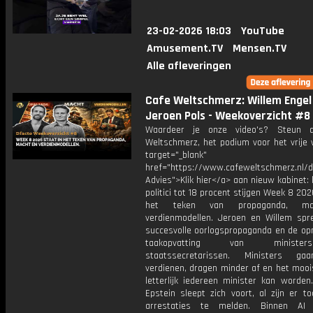
23-02-2026 18:03
YouTube
Amusement.TV
Mensen.TV
Alle afleveringen
Cafe Weltschmerz: Willem Engel
Jeroen Pols - Weekoverzicht #8
Waardeer je onze video's? Steun 
Weltschmerz, het podium voor het vrije 
target="_blank"
href="https://www.cafeweltschmerz.nl/
Advies">Klik hier</a> aan nieuw kabinet: 
politici tot 18 procent stijgen Week 8 202
het teken van propaganda, m
verdienmodellen. Jeroen en Willem spr
succesvolle oorlogspropaganda en de opm
taakopvatting van minist
staatssecretarissen. Ministers g
verdienen, dragen minder af en het mooi
letterlijk iedereen minister kan worden
Epstein sleept zich voort, al zijn er t
arrestaties te melden. Binnen AI b