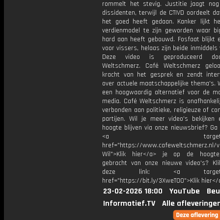
rommelt het stevig. Justitie jaagt nog 
dissidenten, terwijl de CTIVD oordeelt d
het goed heeft gedaan. Kanker lijkt h
verdienmodel te zijn geworden waar b
hard aan heeft gebouwd. Fosfaat blijkt 
voor vissers, helaas zijn beide inmiddels
Deze video is geproduceerd do
Weltschmerz. Café Weltschmerz gelo
kracht van het gesprek en zendt inter
over actuele maatschappelijke thema's. 
een hoogwaardig alternatief voor de m
media. Café Weltschmerz is onafhankelij
verbonden aan politieke, religieuze of c
partijen. Wil je meer video's bekijken
hoogte blijven via onze nieuwsbrief? Ga
<a target="_bl
href="https://www.cafeweltschmerz.nl/v
Wil">Klik hier</a> je op de hoogt
gebracht van onze nieuwe video's? Kl
deze link: <a target="_
href="https://bit.ly/3XweTO0">Klik hier</
23-02-2026 18:00
YouTube
Beu
Informatief.TV
Alle afleveringe