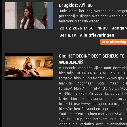
Brugklas: Afl. 86
Jade vindt het eng worden als klasgen
persoonlijke dingen over haar weet die hij
helemaal niet kan weten.
23-02-2026 17:50
NPO3
Jonger
Serie.TV
Alle afleveringen
Gio: HET BEGINT BEST SERIEUS TE
WORDEN..🫣
♦ Bedankt voor het kijken naar deze vid
hier mijn TRUIEN EN NOG MEER VETTE D
target="_blank" href="http://www.gioxl.
hier</a> Abonneer voor meer ple
target="_blank" href="http://bit.ly/Ab
♦">Klik hier</a> Mij dagelijks volgen?
kijkje hier: - Instagram: <a target
href="https://www.instagram.com/gio/
hier</a> ben Giovanni en ik probeer het 
YouTube te entertainen met video's! Al mi
zijn in 1080p, dat betekent dus HD! 
video's als verhalen over levensgebeur