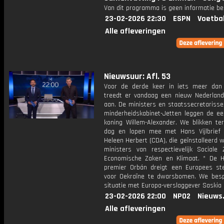
Van dit programma is geen informatie be
23-02-2026 22:30
ESPN
Voetba
Alle afleveringen
Nieuwsuur: Afl. 53
Voor de derde keer in iets meer dan 
treedt er vandaag een nieuw Nederland
aan. De ministers en staatssecretarisse
minderheidskabinet-Jetten leggen de ee
koning Willem-Alexander. We blikken te
dag en lopen mee met Hans Vijlbrief
Heleen Herbert (CDA), die geïnstalleerd 
ministers van respectievelijk Sociale
Economische Zaken en Klimaat. * De 
premier Orbán dreigt een Europees st
voor Oekraïne te dwarsbomen. We bes
situatie met Europa-verslaggever Saskia 
23-02-2026 22:00
NPO2
Nieuws
Alle afleveringen