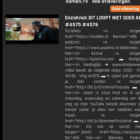
Gamen.TV
Alle afleveringen
EnzoKnol: DIT LOOPT NIET GOED A
#4575 #4576
Scrollies: <a target="_
href="https://knoldex.nl Bennies">Klik
podcast: <a target="_
href="https://www.podimo.nl/debennies
hier</a> Active: <a target="
href="https://kpactive.com ▬ Knolpo
hier</a> kledinglijn ➜ www.knolpowe
video bevat de volgende vlogs: 0:00 - V
40:36 - Vlog #4576 ▬ Ik speel ook games
je hier vinden: <a target="
href="http://bit.ly/EnzoKnolYoutube ▬ M
hier</a> naam is Enzo Knol en ik up
maandag, woensdag en zaterdag om 4
vlog op mijn YouTube kanaal Abonneer j
kanaal zodat je alles kan bekijken w
maak: <a target="_b
href="http://bit.ly/AbonneerEnzoKnol ▬ 
hier</a> mij ook op social me
target="_blank" href="https://enzo.kno
De">Klik hier</a> Bennies Podc