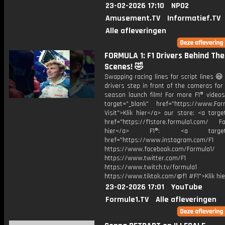
23-02-2026 17:10
NPO2
Amusement.TV
Informatief.TV
Alle afleveringen
FORMULA 1: F1 Drivers Behind The
Scenes! 🤣
Swapping racing lines for script lines 😆
drivers step in front of the cameras fo
season launch film! For more F1® videos,
target="_blank" href="https://www.For
Visit">Klik hier</a> our store: <a targe
href="https://f1store.formula1.com/ Fol
hier</a> F1®: <a target="_
href="https://www.instagram.com/F1
https://www.facebook.com/Formula1/
https://www.twitter.com/F1
https://www.twitch.tv/formula1
https://www.tiktok.com/@f1 #F1">Klik hi
23-02-2026 17:01
YouTube
Formule1.TV
Alle afleveringen