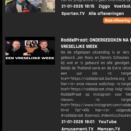
Van dit programma is geen informatie be
21-01-2026 18:15
Ziggo
Voetbal
Sporten.TV
Alle afleveringen
RoddelPraat: ONDERGEDOKEN NA 
VRESELIJKE WEEK
Na de afgelopen uitzending is er iets v
gebeurd. Jan Roos en Dennis Schouten s
bij wat er is gebeurd en alle gevolgen 
Bekijk de Thailand-serie en de Extra Uitz
een uur via: <a target="_
href="https://roddelpraat.backme.org Ch
hier</a> onze nieuwe webshop: <a target
href="https://roddelpraat.shop Volg">Kli
RoddelPraat op Instagram voor het
nieuws: <a target="_b
href="https://www.instagram.com/rodde
hl=nl Tot">Klik hier</a> volgen
#roddelpraat #janroos #dennisschouten
21-01-2026 18:01
YouTube
Amusement.TV
Mensen.TV