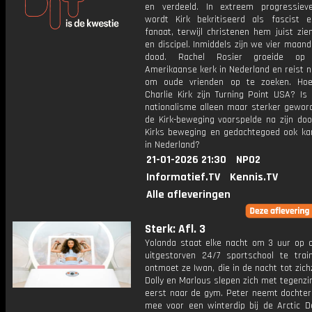
en verdeeld. In extreem progressiev
wordt Kirk bekritiseerd als fascist 
fanaat, terwijl christenen hem juist zie
en discipel. Inmiddels zijn we vier maand
dood. Rachel Rosier groeide op
Amerikaanse kerk in Nederland en reist 
om oude vrienden op te zoeken. Hoe
Charlie Kirk zijn Turning Point USA? Is c
nationalisme alleen maar sterker geword
de Kirk-beweging voorspelde na zijn doo
Kirks beweging en gedachtegoed ook k
in Nederland?
21-01-2026 21:30
NPO2
Informatief.TV
Kennis.TV
Alle afleveringen
Sterk: Afl. 3
Yolanda staat elke nacht om 3 uur op 
uitgestorven 24/7 sportschool te trai
ontmoet ze Iwan, die in de nacht tot zich
Dolly en Marlous slepen zich met tegenzi
eerst naar de gym. Peter neemt dochter 
mee voor een winterdip bij de Arctic De