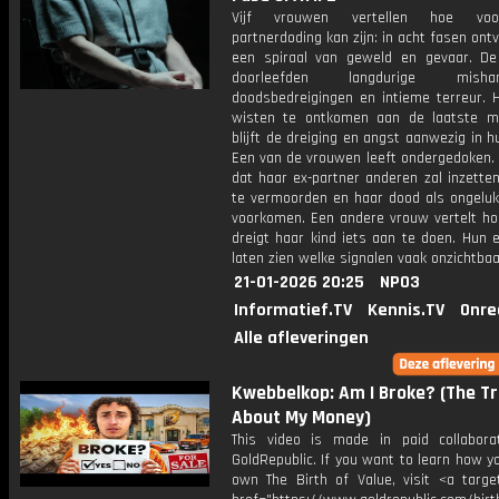
Vijf vrouwen vertellen hoe voor
partnerdoding kan zijn: in acht fasen ont
een spiraal van geweld en gevaar. D
doorleefden langdurige mishand
doodsbedreigingen en intieme terreur. 
wisten te ontkomen aan de laatste m
blijft de dreiging en angst aanwezig in h
Een van de vrouwen leeft ondergedoken. 
dat haar ex-partner anderen zal inzette
te vermoorden en haar dood als ongeluk 
voorkomen. Een andere vrouw vertelt ho
dreigt haar kind iets aan te doen. Hun 
laten zien welke signalen vaak onzichtbaar
21-01-2026 20:25
NPO3
Informatief.TV
Kennis.TV
Onre
Alle afleveringen
Kwebbelkop: Am I Broke? (The T
About My Money)
This video is made in paid collabora
GoldRepublic. If you want to learn how y
own The Birth of Value, visit <a target