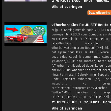
21-01-2026 17:00
NPO1
Nieuws.
Alle afleveringen
vThorben: Kies De JUISTE Route 
Krijg 2% Korting met de code VTHORBEN o
aankopen bij REDUX voor Computers + Ac
<a target="_blank" href="https://reduxg
ref=vthorbenyt #Partner Bu
vThorbenyt@gmail.com Bedankt">Klik hier
het kijken naar Kies De JUISTE Route 
deze video speel ik samen met @Jess
@Santino_YT! Ik ben Thorben, beter b
"vThorben" en ik upload dagelijks een ga
om 16:30 uur. Abonneer en zet het belle
niets te missen! Gebruik mijn Support 
Code! Fortnite: vThorben (ad) Soci
Instagram: <a target="_
href="https://instagram.com/vthorben
Twitter:">Klik hier</a> <a target=
href="https://twitter.com/vThorben">Klik
21-01-2026 16:30
YouTube
Gam
Alle afleveringen