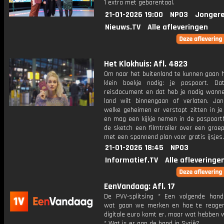
1 extra met gebarentaal.
21-01-2026 19:00
NPO3
Jongere
Nieuws.TV
Alle afleveringen
Het Klokhuis: Afl. 4823
Om naar het buitenland te kunnen gaan h
klein boekje nodig: je paspoort. D
reisdocument en dat heb je nodig wanne
land wilt binnengaan of verlaten. Jan
welke geheimen er verstopt zitten in je
en mag een kijkje nemen in de paspoortf
de sketch een filmtrailer over een groe
met een spannend plan voor gratis ijsjes.
21-01-2026 18:45
NPO3
Informatief.TV
Alle afleveringe
EenVandaag: Afl. 17
De PVV-splitsing * Een volgende hande
wat gaan we merken en hoe te reage
digitale euro komt er, maar wat hebben 
* Wat is er aan de hand in Syrië?