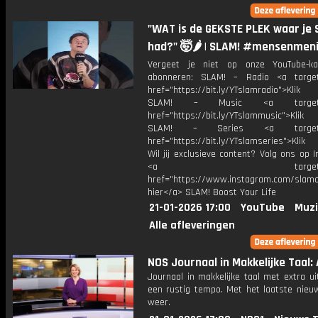
"WAT is de GEKSTE PLEK waar je 
had?" 🤯🌶️ | SLAM! #mensenmen
Vergeet je niet op onze YouTube-ka
abonneren: SLAM! – Radio <a target
href="https://bit.ly/YTslamradio">Klik
SLAM! – Music <a target="_
href="https://bit.ly/YTslammusic">Klik
SLAM! – Series <a target="
href="https://bit.ly/YTslamseries">Klik
Wil jij exclusieve content? Volg ons op 
<a target="_bl
href="https://www.instagram.com/slamoff
hier</a> SLAM! Boost Your Life
21-01-2026 17:00
YouTube
Muzi
Alle afleveringen
NOS Journaal in Makkelijke Taal: A
Journaal in makkelijke taal met extra ui
een rustig tempo. Met het laatste nieu
weer.