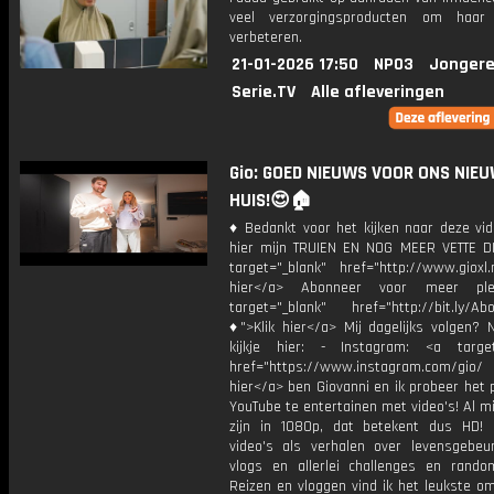
veel verzorgingsproducten om haar
verbeteren.
21-01-2026 17:50
NPO3
Jongere
Serie.TV
Alle afleveringen
Gio: GOED NIEUWS VOOR ONS NIE
HUIS!😍🏠
♦ Bedankt voor het kijken naar deze vid
hier mijn TRUIEN EN NOG MEER VETTE D
target="_blank" href="http://www.gioxl.
hier</a> Abonneer voor meer ple
target="_blank" href="http://bit.ly/Ab
♦">Klik hier</a> Mij dagelijks volgen?
kijkje hier: - Instagram: <a target
href="https://www.instagram.com/gio/
hier</a> ben Giovanni en ik probeer het 
YouTube te entertainen met video's! Al mi
zijn in 1080p, dat betekent dus HD! 
video's als verhalen over levensgebeur
vlogs en allerlei challenges en rando
Reizen en vloggen vind ik het leukste o