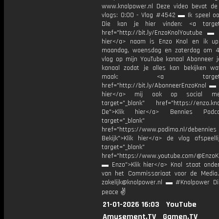
www.knolpower.nl Deze video bevat de
vlogs: 0:00 - Vlog #4542 ▬ Ik speel o
Die kan je hier vinden: <a target=
href="http://bit.ly/EnzoKnolYoutube ▬ M
hier</a> naam is Enzo Knol en ik up
maandag, woensdag en zaterdag om 4
vlog op mijn YouTube kanaal Abonneer j
kanaal zodat je alles kan bekijken w
maak: <a target="_b
href="http://bit.ly/AbonneerEnzoKnol ▬ 
hier</a> mij ook op social me
target="_blank" href="https://enzo.kno
De">Klik hier</a> Bennies Podc
target="_blank"
href="https://www.podimo.nl/debennies
Bekijk">Klik hier</a> de vlog afspeelli
target="_blank"
href="https://www.youtube.com/@EnzoKn
▬ Enzo">Klik hier</a> Knol staat onder
van het Commissariaat voor de Media.
zakelijk@knolpower.nl ▬ #Knolpower Di
peace ✌
21-01-2026 16:03
YouTube
Amusement.TV
Gamen.TV