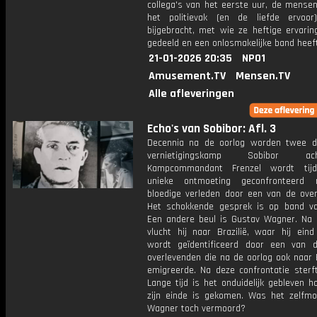
collega's van het eerste uur, de mensen
het politievak (en de liefde ervoo
bijgebracht, met wie ze heftige ervarin
gedeeld en een onlosmakelijke band heeft
21-01-2026 20:35
NPO1
Amusement.TV
Mensen.TV
Alle afleveringen
Echo's van Sobibor: Afl. 3
Decennia na de oorlog worden twee d
vernietigingskamp Sobibor acht
Kampcommandant Frenzel wordt tij
unieke ontmoeting geconfronteerd 
bloedige verleden door een van de over
Het schokkende gesprek is op band va
Een andere beul is Gustav Wagner. Na 
vlucht hij naar Brazilië, waar hij eind
wordt geïdentificeerd door een van 
overlevenden die na de oorlog ook naar B
emigreerde. Na deze confrontatie sterf
Lange tijd is het onduidelijk gebleven h
zijn einde is gekomen. Was het zelfmo
Wagner toch vermoord?