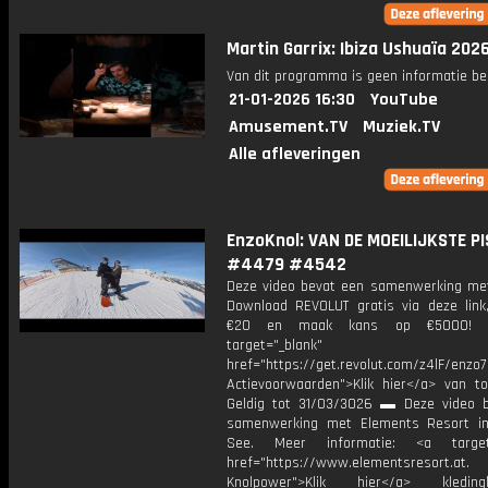
Martin Garrix: Ibiza Ushuaïa 202
Van dit programma is geen informatie be
21-01-2026 16:30
YouTube
Amusement.TV
Muziek.TV
Alle afleveringen
EnzoKnol: VAN DE MOEILIJKSTE PI
#4479 #4542
Deze video bevat een samenwerking met
Download REVOLUT gratis via deze link
€20 en maak kans op €5000!
target="_blank"
href="https://get.revolut.com/z4lF/enzo7
Actievoorwaarden">Klik hier</a> van to
Geldig tot 31/03/3026 ▬ Deze video 
samenwerking met Elements Resort i
See. Meer informatie: <a target=
href="https://www.elementsreso
Knolpower">Klik hier</a> kledi