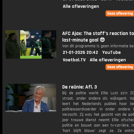
Alle afleveringen
AFC Ajax: The staff’s reaction to 
last-minute goal 😎
Van dit programma is geen informatie be
21-01-2026 20:42
YouTube
Voetbal.TV
Alle afleveringen
De reünie: Afl. 3
Bij de politie werkt Ellie Lust zo'n 2
straat, onder andere als wijkagent. V
leert het Nederlands publiek haar k
politiewoordvoerder in onder andere 
Verzocht. Zij was het gezicht van de poli
jaar trouwe dienst neemt Ellie afsche
politie en bouwt aan een tv-carrière, 
'hart blijft blauw' zegt ze. Ze ont