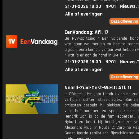
21-01-2026 18:30
NPO1
Nieuws.
Alle afleveringen
EenVandaag: Afl. 17
De PVV-splitsing * Een volgende hande
wat gaan we merken en hoe te reage
digitale euro komt er, maar wat hebben 
* Wat is er aan de hand in Syrië?
21-01-2026 18:30
NPO1
Nieuws.
Alle afleveringen
Noord-Zuid-Oost-West: Afl. 11
In Bökkers List gaat Hendrik Jan op zoe
verhalen achter streekliedjes. Sam
artiesten bezoekt hij plekken die belan
voor het nummer én spelen ze de so
Hendrik Jan is op de familieboerderij 
Nyhoff en hoort hij het bijzondere ve
Alexandra Plug. In Route C: Caroline Hes
Soest leerde realistisch fijnschilderen 
oude meesters.