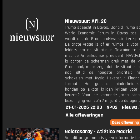
Nieuwsuur: Afl. 20
Trump speecht in Davos. Donald Trump sp
World Economic Forum in Davos toe.
wordt dat de Groenland-kwestie ter spr
De grote vraag is of er ruimte is voor
leiders om de situatie in Oekraïne te 
met de Amerikaanse president. NAVO-c
is achter de schermen druk met de k
Groenland, maar zegt dat de situatie in
nog altijd de hoogste prioriteit h
schakelen met Kysia Hekster. * Financ
formatie. Hoe gaat dit minderheidsk
handen op elkaar krijgen krijgen voor f
keuzes? Voor de komende jaren staa
bezuiniging van zo'n 7 miljard op de agen
21-01-2026 22:00
NPO2
Nieuws.
Alle afleveringen
Galatasaray - Atlético Madrid
Van dit programma is geen informatie be