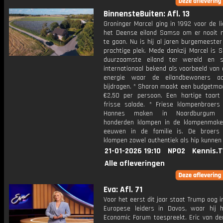
BinnensteBuiten: Afl. 13
Groninger Marcel ging in 1992 voor de l
het Deense eiland Samsø om er nooit
te gaan. Nu is hij al jaren burgemeeste
prachtige plek. Mede dankzij Marcel is 
duurzaamste eiland ter wereld en s
internationaal bekend als voorbeeld van
energie waar de eilandbewoners ac
bijdragen. * Sharon maakt een budgetmaa
€2,50 per persoon. Een hartige taar
frisse salade. * Friese klompenbroers 
Hannes maken in Noardburgum we
honderden klompen in de klompenmakeri
eeuwen in de familie is. De broers
klompen zowel authentiek als hip kunnen z
21-01-2026 19:10
NPO2
Kennis.T
Alle afleveringen
Eva: Afl. 71
Voor het eerst dit jaar staat Trump oog 
Europese leiders in Davos, waar hij 
Economic Forum toespreekt. Eric van de