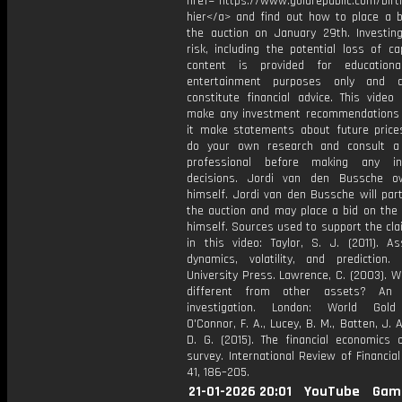
href="https://www.goldrepublic.com/birth
hier</a> and find out how to place a b
the auction on January 29th. Investing
risk, including the potential loss of cap
content is provided for educationa
entertainment purposes only and 
constitute financial advice. This video
make any investment recommendations
it make statements about future price
do your own research and consult a 
professional before making any in
decisions. Jordi van den Bussche o
himself. Jordi van den Bussche will part
the auction and may place a bid on the 
himself. Sources used to support the cl
in this video: Taylor, S. J. (2011). As
dynamics, volatility, and prediction. 
University Press. Lawrence, C. (2003). W
different from other assets? An e
investigation. London: World Gold 
O'Connor, F. A., Lucey, B. M., Batten, J. A
D. G. (2015). The financial economics 
survey. International Review of Financial
41, 186–205.
21-01-2026 20:01
YouTube
Gam