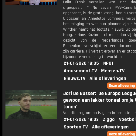
Laila Frank vertellen wat zich da
afgespeeld. * Nu zeven PVV-Kamerle
opgestapt, is de grote vraag: hoe nu ve
Claassen en Annelotte Lammers verte
het misging en wat hun plannen zijn. * 
Winther heeft het laatste nieuws uit po
Haag. * Hans Kazàn is al meer dan vijfti
gezicht van de Nederlandse gooch
Binnenkort verschijnt er een document
zijn carrière. Hij vertelt erover en er sta
bijzondere verrassing te wachten.
21-01-2026 19:05
NPO1
Amusement.TV
Mensen.TV
Nieuws.TV
Alle afleveringen
Jari De Busser: 'De Europa Leagu
gewoon een lekker toneel om je 
tonen'
Van dit programma is geen informatie be
21-01-2026 19:02
Ziggo
Voetbal
Sporten.TV
Alle afleveringen