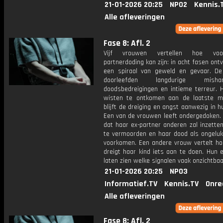
21-01-2026 20:25
NPO2
Kennis.
Alle afleveringen
Fase 8: Afl. 2
Vijf vrouwen vertellen hoe voor
partnerdoding kan zijn: in acht fasen ont
een spiraal van geweld en gevaar. D
doorleefden langdurige mishand
doodsbedreigingen en intieme terreur. 
wisten te ontkomen aan de laatste m
blijft de dreiging en angst aanwezig in h
Een van de vrouwen leeft ondergedoken. 
dat haar ex-partner anderen zal inzette
te vermoorden en haar dood als ongeluk 
voorkomen. Een andere vrouw vertelt ho
dreigt haar kind iets aan te doen. Hun 
laten zien welke signalen vaak onzichtbaar
21-01-2026 20:25
NPO3
Informatief.TV
Kennis.TV
Onre
Alle afleveringen
Fase 8: Afl. 2