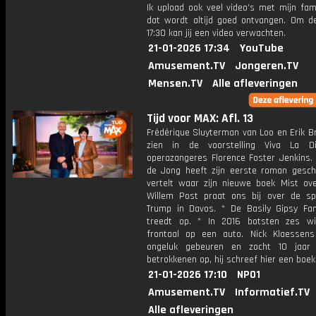
Ik upload ook veel video's met mijn fam
dat wordt altijd goed ontvangen. Om 
17:30 kan jij een video verwachten.
21-01-2026 17:34
YouTube
Amusement.TV
Jongeren.TV
Mensen.TV
Alle afleveringen
Tijd voor MAX: Afl. 13
Frédérique Sluyterman van Loo en Erik Br
zien in de voorstelling Viva La Di
operazangeres Florence Foster Jenkins. 
de Jong heeft zijn eerste roman geschr
vertelt waar zijn nieuwe boek Mist ove
Willem Post praat ons bij over de s
Trump in Davos. * De Basily Gipsy Fa
treedt op. * In 2016 botsten zes wi
frontaal op een auto. Nick Klaessen
ongeluk gebeuren en zocht 10 jaar 
betrokkenen op, hij schreef hier een boek
21-01-2026 17:10
NPO1
Amusement.TV
Informatief.TV
Alle afleveringen