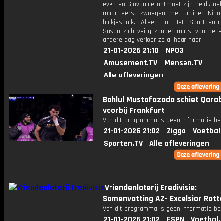
even en Giovannie ontmoet zijn held Joe
maar eerst zwoegen met trainer Nino
blokjesbuik. Alleen in Het Sportcent
Susan zich veilig zonder muts: van de 
andere dag verloor ze al haar haar.
21-01-2026 21:10
NPO3
Amusement.TV
Mensen.TV
Alle afleveringen
Bahlul Mustafazada schiet Qara
voorbij Frankfurt
Van dit programma is geen informatie be
21-01-2026 21:02
Ziggo
Voetbal
Sporten.TV
Alle afleveringen
Vriendenloterij Eredivisie:
Samenvatting AZ- Excelsior Rot
Van dit programma is geen informatie be
21-01-2026 21:02
ESPN
Voetbal.