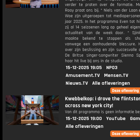
verder te praten over de formatie. M
Rooy praat ons bij. * Niels van der Laan
Woe zijn uitgeroepen tot mediapersone
jaar 2025. In het programma Even tot h
zij al 14 seizoenen lang op geheel eige
actualiteit van de week door. * Sjin
maakte bekend te stoppen als shor
vanwege een aanhoudende blessure. Hi
over zijn beslissing en zijn succesvolle c
De Britse singer-songwriter Sienna Sp
haar hit live bij ons in de studio.
15-12-2025 19:05
NPO3
Amusement.TV
Mensen.TV
Nieuws.TV
Alle afleveringen
Kwebbelkop: i drove the flintsto
across new york city!
Van dit programma is geen informatie be
15-12-2025 19:00
YouTube
Gam
Alle afleveringen