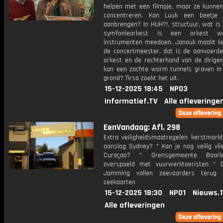
helpen met een filmpje, maar ze kunnen 
concentreren. Kan Luuk een beetje 
aanbrengen? In HUH?!, structuur, wat is
symfonieorkest is een orkest w
instrumenten meedoen. Janouk maakt k
de concertmeester, dat is de aanvoerde
orkest en de rechterhand van de dirigen
kan een zachte worm tunnels graven in
grond? Tirsa zoekt het uit.
15-12-2025 18:45
NPO3
Informatief.TV
Alle afleveringe
EenVandaag: Afl. 298
Extra veiligheidsmaatregelen kerstmarkt
aanslag Sydney? * Kan je nog veilig vli
Curaçao? * Grensgemeente Baarl
overspoeld met vuurwerktoeristen *
Jamming vallen zeevaarders terug
zeekaarten
15-12-2025 18:30
NPO1
Nieuws.
Alle afleveringen