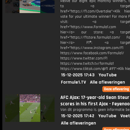
Relive our eight epic monthly winners, 
to <a target="_bl
href="https://f1.com/Overtake">Klik hi
vote for your ultimate winner! For more F
visit: <a target="_b
href="https://www.Formula1.com Vis
hier</a> our store: <a target=
href="https://f1store.formula1.com/ Fol
hier</a> F1®: <a target="_
href="https://www.instagram.com/F1
https://www.facebook.com/Formula1/
https://www.twitter.com/F1
https://www.twitch.tv/formula1
https://www.tiktok.com/@f1 #F1">Klik hi
15-12-2025 17:43
YouTube
Formule1.TV
Alle afleveringen
AFC Ajax: 17-year-old Sean Steu
scores in his first Ajax - Feyeno
Van dit programma is geen informatie be
15-12-2025 17:42
YouTube
Voet
Alle afleveringen