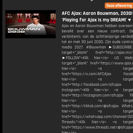
AFC Ajax: Aaron Bouwman, 2030! 
'Playing for Ajax is my DREAM!' ♥️
Ajax en Aaron Bouwman hebben overee
bereikt over een nieuw contract. D
verbintenis van de achttienjarige verded
tot en met 30 juni 2030. Zijn oude contrac
medio 2027. #Bouwman ►SUBSCRIB
target="_blank" href="http://ajax.ms/
►FOLLOW">Klik hier</a> US Webs
target="_blank" href="https://www.ajax.n
hier</a> <a target="_
href="https://x.com/AFCAjax Facebo
hier</a> <a target="_
href="http://facebook.com/afcajax
Instagram:">Klik hier</a> <a target
href="http://instagram.com/afcajax TikT
hier</a> <a target="_
href="http://tiktok.com/@afcajax WhatsA
hier</a> <a target="_
href="https://whatsapp.com/channel/
Threads:">Klik hier</a> <a target=
href="https://www.threads.net/@afcajax
hier</a>