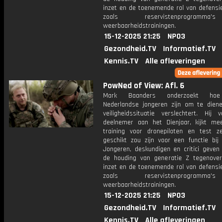
inzet en de toenemende rol van defensie
zoals reservistenprogramm
weerbaarheidstrainingen.
15-12-2025 21:25
NPO3
Gezondheid.TV
Informatief.TV
Kennis.TV
Alle afleveringen
PowNed of View: Afl. 6
Mark Baanders onderzoekt hoe
Nederlandse jongeren zijn om te dien
veiligheidssituatie verslechtert. Hij 
deelnemer aan het Dienjaar, kijkt me
training voor dronepiloten en test ze
geschikt zou zijn voor een functie bij 
Jongeren, deskundigen en critici geven 
de houding van generatie Z tegenover 
inzet en de toenemende rol van defensie
zoals reservistenprogramm
weerbaarheidstrainingen.
15-12-2025 21:25
NPO3
Gezondheid.TV
Informatief.TV
Kennis.TV
Alle afleveringen