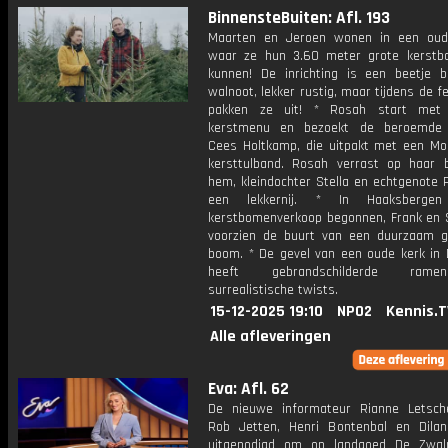
BinnensteBuiten: Afl. 193
Maarten en Jeroen wonen in een oud
waar ze hun 3.60 meter grote kerstb
kunnen! De inrichting is een beetje 
walnoot, lekker rustig, maar tijdens de 
pakken ze uit! * Rosah start met
kerstmenu en bezoekt de beroemde p
Cees Holtkamp, die uitpakt met een Mo
kersttulband. Rosah verrast op haar 
hem, kleindochter Stella en echtgenote 
een lekkernij. * In Haaksberge
kerstbomenverkoop begonnen, Frank en 
voorzien de buurt van een duurzaam 
boom. * De gevel van een oude kerk in 
heeft gebrandschilderde ra
surrealistische twists.
15-12-2025 19:10
NPO2
Kennis.T
Alle afleveringen
Eva: Afl. 62
De nieuwe informateur Rianne Letsch
Rob Jetten, Henri Bontenbal en Dilan
uitgenodigd om op landgoed De Zwal