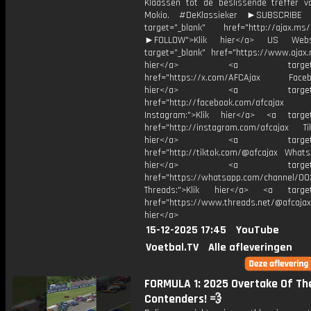
Klaassen tot de beslissende treffer v
Mokio. #DeKlassieker ►SUBSCRIB
target="_blank" href="http://ajax.ms/
►FOLLOW">Klik hier</a> US Webs
target="_blank" href="https://www.ajax.n
hier</a> <a target="_
href="https://x.com/AFCAjax Facebo
hier</a> <a target="_
href="http://facebook.com/afcajax
Instagram:">Klik hier</a> <a target
href="http://instagram.com/afcajax TikT
hier</a> <a target="_
href="http://tiktok.com/@afcajax WhatsA
hier</a> <a target="_
href="https://whatsapp.com/channel/
Threads:">Klik hier</a> <a target=
href="https://www.threads.net/@afcajax
hier</a>
15-12-2025 17:45
YouTube
Voetbal.TV
Alle afleveringen
FORMULA 1: 2025 Overtake Of Th
Contenders! 💨