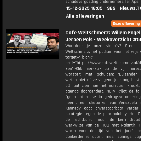
schadevergoeding ondernemers Ter Apel.
15-12-2025 18:05
SBS
Nieuws.T
Alle afleveringen
Cafe Weltschmerz: Willem Engel
Jeroen Pols - Weekoverzicht #5
Waardeer je onze video's? Steun 
Weltschmerz, het podium voor het vrije 
target="_blank"
href="https://www.cafeweltschmerz.nl/
Een">Klik hier</a> op de vijf horeca
worstelt met schulden: 'Duizenden 
weten niet of ze volgend jaar nog best
50 laat zien hoe het narratief kraakt
agenda doordendert. NCTV krijgt de fol
“geen interesse in gedragsveranderin
neemt een olietanker van Venezuela i
Kennedy gaat onverstoorbaar verder
strategie tegen de pharmalobby. Het 
de rechtbank, maar de kern draa
werkwijze van de FIOD met Palantir. H
warm voor de tijd van het jaar”, o
donkerder is door… meer zonnige dag