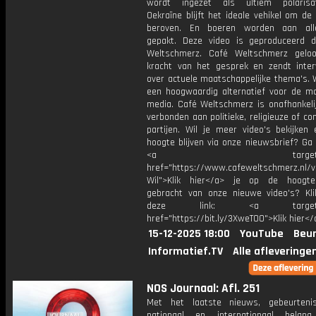
wordt ingezet als ultiem polarisat
Oekraïne blijft het ideale vehikel om de
beroven. En boeren worden aan all
gepakt. Deze video is geproduceerd 
Weltschmerz. Café Weltschmerz gelo
kracht van het gesprek en zendt inter
over actuele maatschappelijke thema's. 
een hoogwaardig alternatief voor de m
media. Café Weltschmerz is onafhankelij
verbonden aan politieke, religieuze of c
partijen. Wil je meer video's bekijken
hoogte blijven via onze nieuwsbrief? Ga
<a target="_bl
href="https://www.cafeweltschmerz.nl/v
Wil">Klik hier</a> je op de hoogt
gebracht van onze nieuwe video's? Kl
deze link: <a target="_
href="https://bit.ly/3XweTO0">Klik hier</
15-12-2025 18:00
YouTube
Beur
Informatief.TV
Alle afleveringe
NOS Journaal: Afl. 251
Met het laatste nieuws, gebeurteni
nationaal en internationaal bela