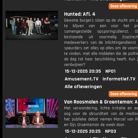
Hunted: Afl. 4
Gewone burgers slaan op de vlucht om u
te blijven van een voor het pr
samengestelde opsporingsdienst. 
bestaande uit voormalig (top)reche
medewerkers van de inlichtingendienst 
speurders zet alles op alles om de voort
te vinden, met alle middelen die de polit
de dag tot haar beschikking heeft. Kun 
verdwijnen?
15-12-2025 20:35
NPO1
Amusement.TV
Informatief.TV
Alle afleveringen
Van Roosmalen & Groenteman: Af
Met verwondering, lichte irritatie en e
oog voor de absurditeit van de media
het publieke debat nemen Marcel van 
en Gijs Groenteman de week door.
15-12-2025 20:25
NPO3