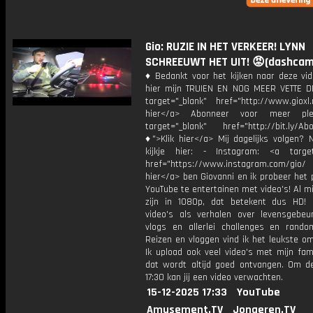
Gio: RUZIE IN HET VERKEER! LYNN
SCHREEUWT HET UIT! 😡(dashcam
♦ Bedankt voor het kijken naar deze vid
hier mijn TRUIEN EN NOG MEER VETTE D
target="_blank" href="http://www.gioxl.
hier</a> Abonneer voor meer ple
target="_blank" href="http://bit.ly/Ab
♦">Klik hier</a> Mij dagelijks volgen?
kijkje hier: - Instagram: <a target
href="https://www.instagram.com/gio/
hier</a> ben Giovanni en ik probeer het 
YouTube te entertainen met video's! Al mi
zijn in 1080p, dat betekent dus HD! 
video's als verhalen over levensgebeur
vlogs en allerlei challenges en rando
Reizen en vloggen vind ik het leukste o
Ik upload ook veel video's met mijn fam
dat wordt altijd goed ontvangen. Om 
17:30 kan jij een video verwachten.
15-12-2025 17:33
YouTube
Amusement.TV
Jongeren.TV