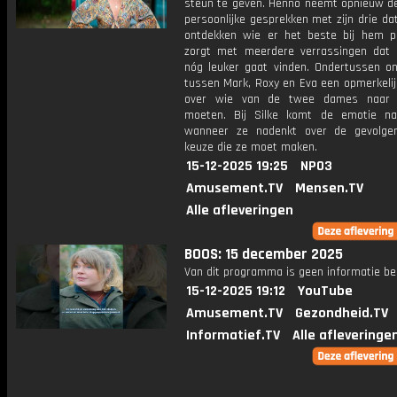
steun te geven. Henno neemt opnieuw de 
persoonlijke gesprekken met zijn drie d
ontdekken wie er het beste bij hem p
zorgt met meerdere verrassingen dat
nóg leuker gaat vinden. Ondertussen on
tussen Mark, Roxy en Eva een opmerkelij
over wie van de twee dames naar 
moeten. Bij Silke komt de emotie n
wanneer ze nadenkt over de gevolge
keuze die ze moet maken.
15-12-2025 19:25
NPO3
Amusement.TV
Mensen.TV
Alle afleveringen
BOOS: 15 december 2025
Van dit programma is geen informatie be
15-12-2025 19:12
YouTube
Amusement.TV
Gezondheid.TV
Informatief.TV
Alle afleveringe