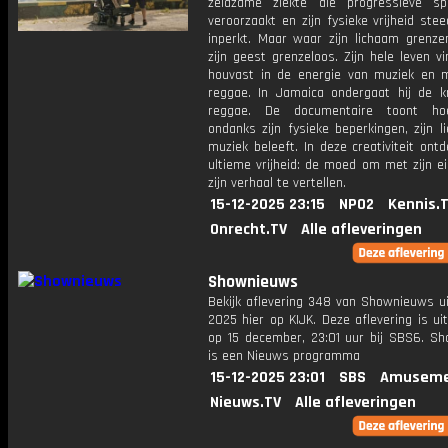
zeldzame ziekte die progressieve sp
veroorzaakt en zijn fysieke vrijheid ste
inperkt. Maar waar zijn lichaam grenzen
zijn geest grenzeloos. Zijn hele leven v
houvast in de energie van muziek en
reggae. In Jamaica ondergaat hij de k
reggae. De documentaire toont ho
ondanks zijn fysieke beperkingen, zijn l
muziek beleeft. In deze creativiteit ontd
ultieme vrijheid: de moed om met zijn e
zijn verhaal te vertellen.
15-12-2025 23:15
NPO2
Kennis.
Onrecht.TV
Alle afleveringen
Shownieuws
Bekijk aflevering 348 van Shownieuws ui
2025 hier op KIJK. Deze aflevering is u
op 15 december, 23:01 uur bij SBS6. S
is een Nieuws programma
15-12-2025 23:01
SBS
Amuseme
Nieuws.TV
Alle afleveringen