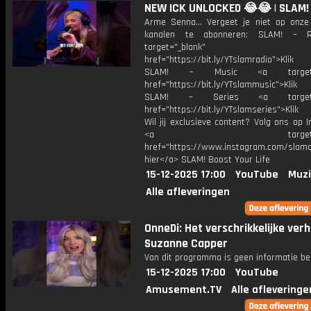
NEW ICK UNLOCKED 😂😂 | SLAM!
Arme Senna... Vergeet je niet op onze
kanalen te abonneren: SLAM! – 
target="_blank"
href="https://bit.ly/YTslamradio">Klik
SLAM! – Music <a target="_
href="https://bit.ly/YTslammusic">Klik
SLAM! – Series <a target="
href="https://bit.ly/YTslamseries">Klik
Wil jij exclusieve content? Volg ons op 
<a target="_bl
href="https://www.instagram.com/slamoff
hier</a> SLAM! Boost Your Life
15-12-2025 17:00
YouTube
Muzi
Alle afleveringen
OnneDi: Het verschrikkelijke ver
Suzanne Capper
Van dit programma is geen informatie be
15-12-2025 17:00
YouTube
Amusement.TV
Alle afleveringe