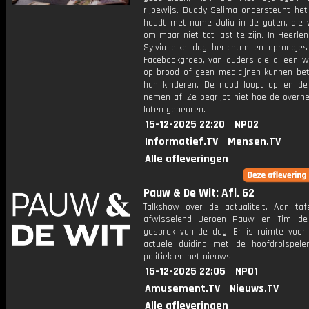
rijbewijs. Buddy Selima ondersteunt het
houdt met name Julia in de gaten, die w
om maar niet tot last te zijn. In Heerle
Sylvia elke dag berichten en oproepjes
Facebookgroep, van ouders die al een w
op brood of geen medicijnen kunnen bet
hun kinderen. De nood loopt op en de
nemen af. Ze begrijpt niet hoe de overhe
laten gebeuren.
15-12-2025 22:20
NPO2
Informatief.TV
Mensen.TV
Alle afleveringen
Pauw & De Wit: Afl. 62
Talkshow over de actualiteit. Aan taf
afwisselend Jeroen Pauw en Tim de
gesprek van de dag. Er is ruimte voor
actuele duiding met de hoofdrolspele
politiek en het nieuws.
15-12-2025 22:05
NPO1
Amusement.TV
Nieuws.TV
Alle afleveringen