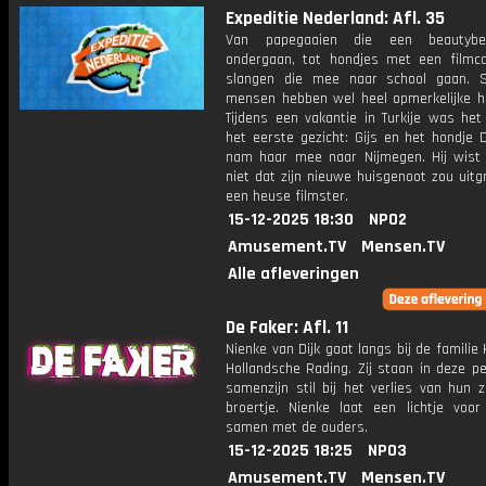
Expeditie Nederland: Afl. 35
Van papegaaien die een beautybeh
ondergaan, tot hondjes met een filmca
slangen die mee naar school gaan. 
mensen hebben wel heel opmerkelijke hu
Tijdens een vakantie in Turkije was het
het eerste gezicht: Gijs en het hondje Dj
nam haar mee naar Nijmegen. Hij wist
niet dat zijn nieuwe huisgenoot zou uitg
een heuse filmster.
15-12-2025 18:30
NPO2
Amusement.TV
Mensen.TV
Alle afleveringen
De Faker: Afl. 11
Nienke van Dijk gaat langs bij de familie 
Hollandsche Rading. Zij staan in deze p
samenzijn stil bij het verlies van hun 
broertje. Nienke laat een lichtje voo
samen met de ouders.
15-12-2025 18:25
NPO3
Amusement.TV
Mensen.TV