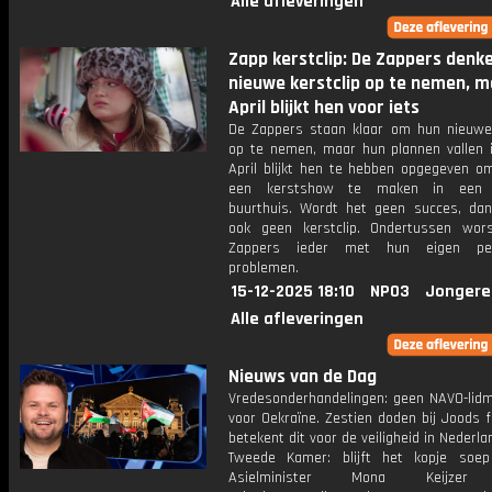
Alle afleveringen
Zapp kerstclip: De Zappers denk
nieuwe kerstclip op te nemen, m
April blijkt hen voor iets
De Zappers staan klaar om hun nieuwe 
op te nemen, maar hun plannen vallen i
April blijkt hen te hebben opgegeven om 
een kerstshow te maken in een v
buurthuis. Wordt het geen succes, da
ook geen kerstclip. Ondertussen wor
Zappers ieder met hun eigen pers
problemen.
15-12-2025 18:10
NPO3
Jongere
Alle afleveringen
Nieuws van de Dag
Vredesonderhandelingen: geen NAVO-lid
voor Oekraïne. Zestien doden bij Joods 
betekent dit voor de veiligheid in Nederl
Tweede Kamer: blijft het kopje soep 
Asielminister Mona Keijzer 