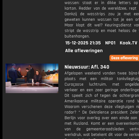
wassen: staat er in dikke letters o
karton. Redder van de wereldzee, rept 
Dankzij de wasstrips zou je met ee
geweten kunnen wassen tot je een o
Maar klopt dit wel? Keuringsdienst v
stript de wasstrip en moet helaas de 
buitenhangen.
15-12-2025 21:35
NPO1
Kook.TV
Alle afleveringen
Nieuwsuur: Afl. 340
Afgelopen weekend vonden twee bijna-
plaats met een militair tankvliegtu
Curaçaose luchtruim, met ongeïdent
verkeer en een zeer geringe onderlinge
Dit speelt zich af tegen de achtergro
Amerikaanse militaire operatie rond V
Waarom verschenen deze vliegtuigen n
radar? * De Oekraïense president Zelen
Berlijn voor overleg over een einde aan
met Rusland. Komt er een overeenkom
van de gemeenteraadsleden vert
werkdruk, wat betekent dit voor de verki