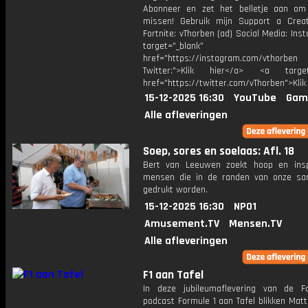
Abonneer en zet het belletje aan om
missen! Gebruik mijn Support a Crea
Fortnite: vThorben (ad) Social Media: Ins
target="_blank"
href="https://instagram.com/vthorben
Twitter:">Klik hier</a> <a target=
href="https://twitter.com/vThorben">Klik
15-12-2025 16:30
YouTube
Gam
Alle afleveringen
Soep, sores en soelaas: Afl. 18
Bert van Leeuwen zoekt hoop en inspi
mensen die in de randen van onze sa
gedrukt worden.
15-12-2025 16:30
NPO1
Amusement.TV
Mensen.TV
Alle afleveringen
F1 aan Tafel
In deze jubileumaflevering van de F
podcast Formule 1 aan Tafel blikken Matt