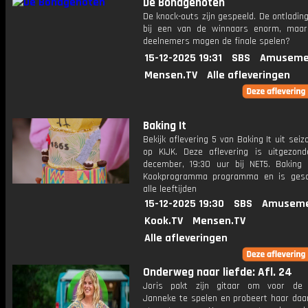
De Bondgenoten
De knock-outs zijn gespeeld. De ontlading
bij een van de winnaars enorm, maa
deelnemers mogen de finale spelen?
15-12-2025 19:31
SBS
Amuseme
Mensen.TV
Alle afleveringen
Baking It
Bekijk aflevering 5 van Baking It uit seiz
op KIJK. Deze aflevering is uitgezon
december, 19:30 uur bij NET5. Baking 
Kookprogramma programma en is gesc
alle leeftijden
15-12-2025 19:30
SBS
Amuseme
Kook.TV
Mensen.TV
Alle afleveringen
Onderweg naar liefde: Afl. 24
Joris pakt zijn gitaar om voor de
Janneke te spelen en probeert haar da