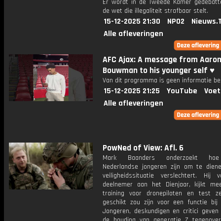
Er wordt in de Tweede Kamer gedebatt
de wet die illegaliteit strafbaar stelt.
15-12-2025 21:30
NPO2
Nieuws.
Alle afleveringen
AFC Ajax: A message from Aaro
Bouwman to his younger self ♥️
Van dit programma is geen informatie be
15-12-2025 21:25
YouTube
Voet
Alle afleveringen
PowNed of View: Afl. 6
Mark Baanders onderzoekt hoe
Nederlandse jongeren zijn om te dien
veiligheidssituatie verslechtert. Hij 
deelnemer aan het Dienjaar, kijkt me
training voor dronepiloten en test ze
geschikt zou zijn voor een functie bij 
Jongeren, deskundigen en critici geven 
de houding van generatie Z tegenover 