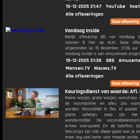
15-12-2025 21:47
YouTube
Voet
Alle afleveringen
Vandaag Inside
Bekijk aflevering 86 van Vandaag I
seizoen 8 hier op KIJK. Deze aflev
uitgezonden op 15 december, 21:36 uur 
Vandaag Inside is een Amusement prog
15-12-2025 21:36
SBS
Amuseme
Mensen.TV
Nieuws.TV
Alle afleveringen
Keuringsdienst van waarde: Afl. 
Kleine wasjes, grote wasjes, wasstrips: 
de wasmachine en alles zou wond
worden. Wasmiddel in fles of poeder 
platte velletjes zeep zijn het
wondermiddel. De wasmiddelenmar
ermee overspoeld. En de beloftes zi
Wasstrips zijn niet alleen goed voor je o
maar nog veel beter voor moeder aarde. P