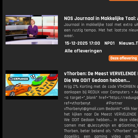
NOS Journaal in Makkelijke Taal: 
Journaal in makkelijke taal met extra ui
een rustig tempo. Met het laatste nieu
weer.
15-12-2025 17:00
NPO1
Nieuws.
Alle afleveringen
vThorben: De Meest VERVELENDE
Die We OOIT Gedaan hebben...
Krijg 2% Korting met de code VTHORBEN o
aankopen bij REDUX voor Computers + Ac
<a target="_blank" href="https://reduxg
ref=vthorbenyt #Partner Bu
vThorbenyt@gmail.com Bedankt">Klik hier
het kijken naar De Meest VERVELENDE
We OOIT Gedaan hebben... In deze video
samen met @JessyKnijn en @Santino_Y
Thorben, beter bekend als "vThorben" en
dagelijks een gaming video om 16