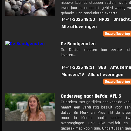
nieuwe kabinet stappen zetten, want d
twee jaar is er op dit gebied weinig vo
geboekt. Dat concluderen experts.
14-11-2025 19:50
NPO2
Onrecht
Alle afleveringen
De Bondgenoten
De Ratten moeten hun eerste ratt
leveren...
14-11-2025 19:31
SBS
Amuseme
Mensen.TV
Alle afleveringen
Onderweg naar liefde: Afl. 5
Er breken roerige tijden aan voor de vanli
neemt een verdrietig besluit voor een
dates. Bij Mark en Mies lijkt de sfeer 
maar in Mark's hoofd spelen twi
overwegingen. Ook Silke twijfelt en
gesprek met Robin aan. Ondertussen gen