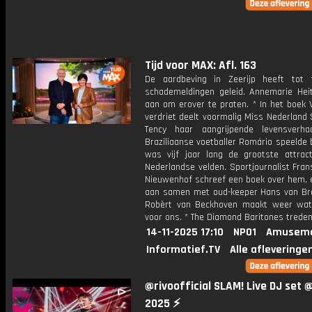
Tijd voor MAX: Afl. 163
De aardbeving in Zeerijp heeft tot 
schademeldingen geleid. Annemarie Heit
aan om erover te praten. * In het boek 
verdriet deelt voormalig Miss Nederland
Tency haar aangrijpende levensverh
Braziliaanse voetballer Romário speelde 
was vijf jaar lang de grootste attrac
Nederlandse velden. Sportjournalist Fra
Nieuwenhof schreef een boek over hem, e
aan samen met oud-keeper Hans van Bre
Robèrt van Beckhoven maakt weer wat 
voor ons. * The Diamond Baritones treden
14-11-2025 17:10
NPO1
Amuseme
Informatief.TV
Alle afleveringe
​@rivoofficial SLAM! Live DJ set 
2025 ⚡