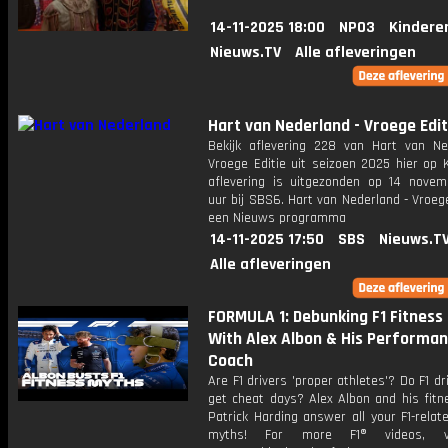
14-11-2025 18:00
NPO3
Kindere
Nieuws.TV
Alle afleveringen
Hart van Nederland - Vroege Edit
Bekijk aflevering 228 van Hart van Ne
Vroege Editie uit seizoen 2025 hier op 
aflevering is uitgezonden op 14 novemb
uur bij SBS6. Hart van Nederland - Vroege
een Nieuws programma
14-11-2025 17:50
SBS
Nieuws.T
Alle afleveringen
FORMULA 1: Debunking F1 Fitness
With Alex Albon & His Performa
Coach
Are F1 drivers 'proper athletes'? Do F1 dr
get cheat days? Alex Albon and his fitn
Patrick Harding answer all your F1-relat
myths! For more F1® videos, vi