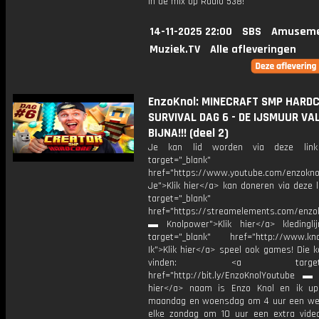
in de mix op Radio 538!
14-11-2025 22:00
SBS
Amuseme
Muziek.TV
Alle afleveringen
EnzoKnol: MINECRAFT SMP HARD
SURVIVAL DAG 6 - DE IJSMUUR VA
BIJNA!!! (deel 2)
Je kan lid worden via deze lin
target="_blank"
href="https://www.youtube.com/enzoknol
Je">Klik hier</a> kan doneren via deze 
target="_blank"
href="https://streamelements.com/enzok
▬ Knolpower">Klik hier</a> kleding
target="_blank" href="http://www.kno
Ik">Klik hier</a> speel ook games! Die k
vinden: <a target="_b
href="http://bit.ly/EnzoKnolYoutube ▬ M
hier</a> naam is Enzo Knol en ik up
maandag en woensdag om 4 uur een we
elke zondag om 10 uur een extra vide