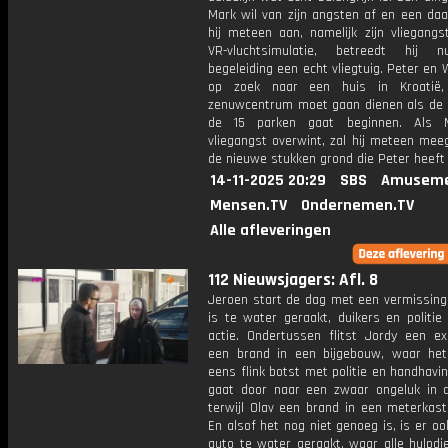
Mark wil van zijn angsten af en een daa
hij meteen aan, namelijk zijn vliegangs
VR-vluchtsimulatie, betreedt hij 
begeleiding een echt vliegtuig. Peter en 
op zoek naar een huis in Kroatië,
zenuwcentrum moet gaan dienen als de
de 15 parken gaat beginnen. Als M
vliegangst overwint, zal hij meteen mee
de nieuwe stukken grond die Peter heeft
14-11-2025 20:29
SBS
Amuseme
Mensen.TV
Ondernemen.TV
Alle afleveringen
112 Nieuwsjagers: Afl. 8
Jeroen start de dag met een vermissing:
is te water geraakt, duikers en politie
actie. Ondertussen flitst Jordy een ex
een brand in een bijgebouw, waar he
eens flink botst met politie en handhavi
gaat door naar een zwaar ongeluk in d
terwijl Olav een brand in een meterkast
En alsof het nog niet genoeg is, is er o
auto te water geraakt, waar alle hulpdi