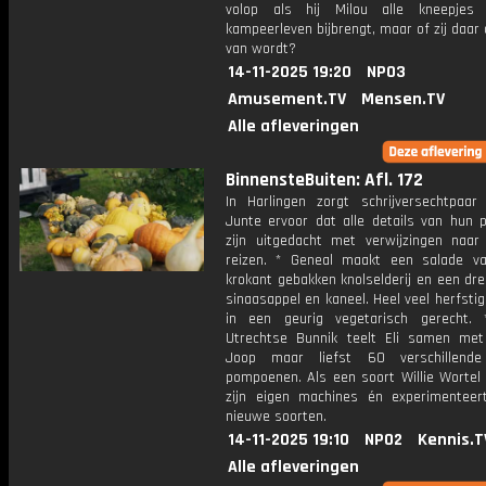
volop als hij Milou alle kneepjes
kampeerleven bijbrengt, maar of zij daar o
van wordt?
14-11-2025 19:20
NPO3
Amusement.TV
Mensen.TV
Alle afleveringen
BinnensteBuiten: Afl. 172
In Harlingen zorgt schrijversechtpaar
Junte ervoor dat alle details van hun 
zijn uitgedacht met verwijzingen naar
reizen. * Geneal maakt een salade va
krokant gebakken knolselderij en een dr
sinaasappel en kaneel. Heel veel herfst
in een geurig vegetarisch gerecht.
Utrechtse Bunnik teelt Eli samen met
Joop maar liefst 60 verschillende
pompoenen. Als een soort Willie Wortel 
zijn eigen machines én experimenteer
nieuwe soorten.
14-11-2025 19:10
NPO2
Kennis.T
Alle afleveringen