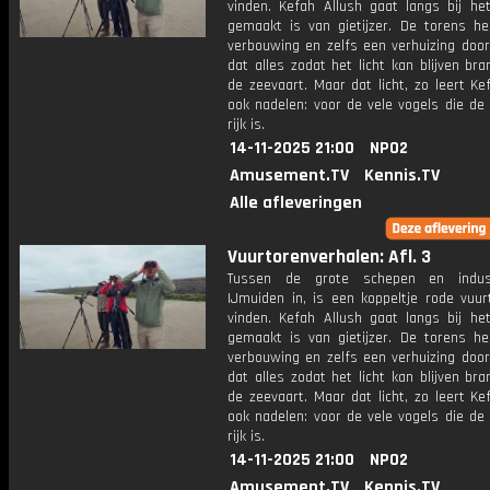
vinden. Kefah Allush gaat langs bij he
gemaakt is van gietijzer. De torens h
verbouwing en zelfs een verhuizing door
dat alles zodat het licht kan blijven br
de zeevaart. Maar dat licht, zo leert Ke
ook nadelen: voor de vele vogels die de
rijk is.
14-11-2025 21:00
NPO2
Amusement.TV
Kennis.TV
Alle afleveringen
Vuurtorenverhalen: Afl. 3
Tussen de grote schepen en indus
IJmuiden in, is een koppeltje rode vuur
vinden. Kefah Allush gaat langs bij he
gemaakt is van gietijzer. De torens h
verbouwing en zelfs een verhuizing door
dat alles zodat het licht kan blijven br
de zeevaart. Maar dat licht, zo leert Ke
ook nadelen: voor de vele vogels die de
rijk is.
14-11-2025 21:00
NPO2
Amusement.TV
Kennis.TV