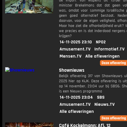
de import van wapens uit Israël an
minister Brekelmans dat dat geen val
was, omdat voor sommige Israëlische 
geen goed alternatief bestaat. Nede
daarvan, voor de eigen veiligheid, afhanke
Maar hoe ziet die afhankelijkheid eruit?
we precies en is dat inderdaad nergens 
krijgen?
14-11-2025 23:10
NPO2
Amusement.TV
Informatief.TV
Mensen.TV
Alle afleveringen
Shownieuws
Bekijk aflevering 317 van Shownieuws ui
2025 hier op KIJK. Deze aflevering is u
op 14 november, 23:04 uur bij SBS6. S
is een Nieuws programma
14-11-2025 23:04
SBS
Amusement.TV
Nieuws.TV
Alle afleveringen
Café Kockelmann: Afl. 12