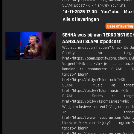
href="https://www.instagram.com/ninad
SLAM! Boost">Klik hier</a> Your Life
14-11-2025 17:00
YouTube
Muzi
Alle afleveringen
SENNA was bij een TERRORISTISC
AANSLAG | SLAM! #podcast
Wat zou jij gedaan hebben? Check De Ju
Spotify: <a target="_
href="https://open.spotify.com/show/0
Vergeet">Klik hier</a> je niet op onze
kanalen te abonneren: SLAM! – 
target="_blank"
href="https://bit.ly/YTslamradio">Klik
SLAM! – Music <a target="_
href="https://bit.ly/YTslammusic">Klik
SLAM! – Series <a target="
href="https://bit.ly/YTslamseries">Klik
Wil jij exclusieve content? Volg ons op 
<a target="_bl
href="https://www.instagram.com/slamoff
hier</a> Meer van de jury? Instagram Pa
target="_blank"
href="https://www.instagram.com/patric