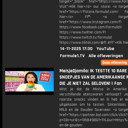
target="_blank" href="https://www.For
Visit">Klik hier</a> our store: <a targe
href="https://f1store.formula1.com/ Fol
hier</a> F1®: <a target="_
href="https://www.instagram.com/F1
https://www.facebook.com/Formula1/
https://www.twitter.com/F1
https://www.twitch.tv/formula1
https://www.tiktok.com/@f1 #F1">Klik hi
14-11-2025 17:30
YouTube
Formule1.TV
Alle afleveringen
MeisjeDjamila: IK TESTTE 10 RARE
SNOEPJES VAN DE AMERIKAANSE 
DIE JE NIET ZAL GELOVEN! || Fan
Wist je dat de Miniso in Amerika 
verschillende etenswaren verkoopt? J
raarste snacks vinden en ik heb er e
uitgekozen om te testen. Sinterklaas 
MILA en de Gouden Toverveer: <a target
href="https://partner.bol.com/click/click?
p=2&t=url&s=1358498&f=TXL&url=https
en-de-gouden-