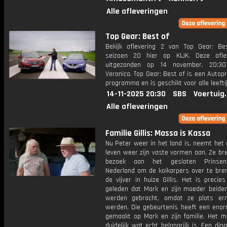
Alle afleveringen
Top Gear: Best of
Bekijk aflevering 2 van Top Gear: Be
seizoen 20 hier op KIJK. Deze afle
uitgezonden op 14 november, 20:30
Veronica. Top Gear: Best of is een Auto
programma en is geschikt voor alle leefti
14-11-2025 20:30
SBS
Voertuig
Alle afleveringen
Familie Gillis: Massa is Kassa
Nu Peter weer in het land is, neemt het 
leven weer zijn vaste vormen aan. Ze br
bezoek aan het gesloten Prinse
Nederland om de koikarpers over te bre
de vijver in huize Gillis. Het is precie
geleden dat Mark en zijn moeder beide
werden gebracht, omdat ze plots ern
werden. Die gebeurtenis heeft een enor
gemaakt op Mark en zijn familie. Het 
duidelijk wat echt belangrijk is. Een ding