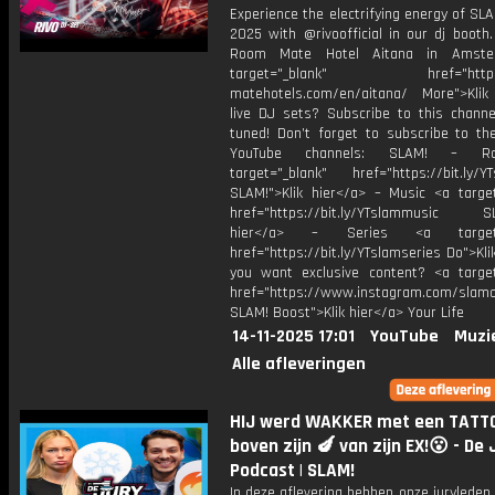
Experience the electrifying energy of S
2025 with @rivoofficial in our dj booth.
Room Mate Hotel Aitana in Amst
target="_blank" href="https:
matehotels.com/en/aitana/ More">Klik
live DJ sets? Subscribe to this channe
tuned! Don’t forget to subscribe to th
YouTube channels: SLAM! – R
target="_blank" href="https://bit.ly/YT
SLAM!">Klik hier</a> – Music <a target
href="https://bit.ly/YTslammusic SL
hier</a> – Series <a target="
href="https://bit.ly/YTslamseries Do">Kli
you want exclusive content? <a target
href="https://www.instagram.com/slamof
SLAM! Boost">Klik hier</a> Your Life
14-11-2025 17:01
YouTube
Muzi
Alle afleveringen
HIJ werd WAKKER met een TATT
boven zijn 🍆 van zijn EX!😮 - De 
Podcast | SLAM!
In deze aflevering hebben onze juryleden