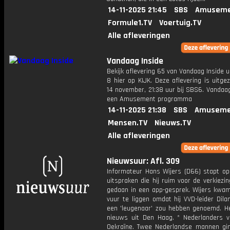
14-11-2025 21:45
SBS
Amuseme
Formule1.TV
Voertuig.TV
Alle afleveringen
Vandaag Inside
Bekijk aflevering 65 van Vandaag Inside u
8 hier op KIJK. Deze aflevering is uitg
14 november, 21:38 uur bij SBS6. Vandaag
een Amusement programma
14-11-2025 21:38
SBS
Amuseme
Mensen.TV
Nieuws.TV
Alle afleveringen
Nieuwsuur: Afl. 309
Informateur Hans Wijers (D66) stapt o
uitspraken die hij ruim voor de verkiezi
gedaan in een app-gesprek. Wijers kwam
vuur te liggen omdat hij VVD-leider Dila
een 'leugenaar' zou hebben genoemd. He
nieuws uit Den Haag. * Nederlanders v
Oekraïne. Twee Nederlandse mannen gi