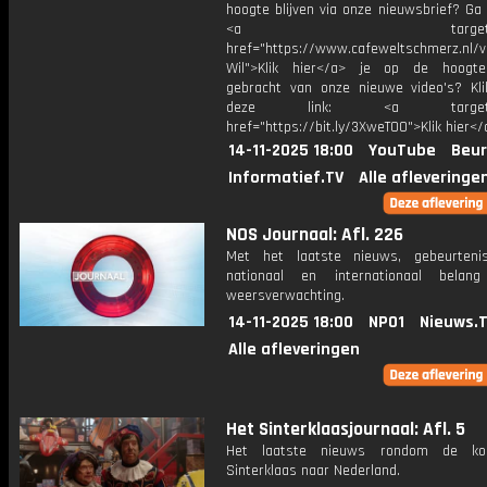
hoogte blijven via onze nieuwsbrief? Ga
<a target="_bl
href="https://www.cafeweltschmerz.nl/v
Wil">Klik hier</a> je op de hoogt
gebracht van onze nieuwe video's? Kl
deze link: <a target="_
href="https://bit.ly/3XweTO0">Klik hier</
14-11-2025 18:00
YouTube
Beur
Informatief.TV
Alle afleveringe
NOS Journaal: Afl. 226
Met het laatste nieuws, gebeurteni
nationaal en internationaal bela
weersverwachting.
14-11-2025 18:00
NPO1
Nieuws.
Alle afleveringen
Het Sinterklaasjournaal: Afl. 5
Het laatste nieuws rondom de k
Sinterklaas naar Nederland.