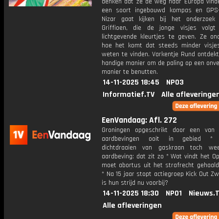
denken dat ze de weg naar Europa vinde
een soort ingebouwd kompas en GPS-
Nizar gaat kijken bij het onderzoe
Griffioen, die de jonge visjes volg
lichtgevende kleurtjes te geven. Ze on
hoe het komt dat steeds minder visj
weten te vinden. Varkentje Rund ontdekt
handige manier om de paling op een onv
manier te benutten.
14-11-2025 18:45
NPO3
Informatief.TV
Alle afleveringe
EenVandaag: Afl. 272
Groningen opgeschrikt door een van
aardbevingen ooit in gebied * 
dichtdraaien van gaskraan toch we
aardbeving: dat zit zo * Wat vindt het Op
moet abortus uit het strafrecht gehaal
* Na 15 jaar stopt actiegroep Kick Out Zw
is hun strijd nu voorbij?
14-11-2025 18:30
NPO1
Nieuws.
Alle afleveringen