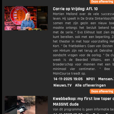
Carrie op Vrijdag: Afl. 10
Martien Meiland over de vele successe
leven. Hij speelt in De Grote Sinterklaasfi
samen met zijn gezin een nieuw boe
maakte onlangs het besluit bekend t
met de serie. * Eva Eikhout laat zien da
kunt bereiken, ook met een beperking. Z
het theater in met haar voorstelling He
Kort. * De frietbakkers Coen van Oosten
van Hintum zijn net terug uit Oekraïne 
aandacht vragen voor de oorlog. * De cl
week is de Bearded Villains, een b
broederschap voor mannen met een b
minimaal vier centimeter. * Bee
MainCourse treedt op.
14-11-2025 19:05
NPO1
Mensen.
Nieuws.TV
Alle afleveringen
Kwebbelkop: my first low taper a
MASSIVE dude
Van dit programma is geen informatie be