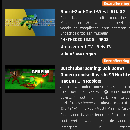
Noord-Zuid-Oost-West: Afl. 42
Deze keer in het cultuurmagazine 
Museum de Wielewaal. Lou heeft h
vogels en zoogdieren laten opzetten 
uitgegroeid tot een museum.
14-11-2025 18:55
NPO2
Amusement.TV
Reis.TV
Alle afleveringen
DutchtuberGaming: Job Bouwt
Ondergrondse Basis In 99 Nachte
Het Bos... In Roblox!
Job Bouwt Ondergrondse Basis In 99 N
Het Bos... In Roblox! 😂Meer leuke
bekijken? dat kan hier!: <a target
href="https://www.youtube.com/dutcht
👍LIKE">Klik hier</a> VOOR MEER & ABO
Deze video is voor iedereen & alle leef
Laat weten wat je van de video v
Instagram: <a target="_