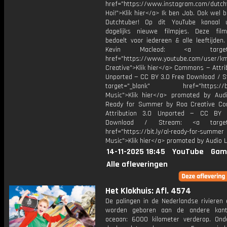
href="https://www.instagram.com/dutch
Hoi!">Klik hier</a> Ik ben Job. Ook wel 
Dutchtuber! Op dit YouTube kanaal 
dagelijks nieuwe filmpjes. Deze film
bedoelt voor iedereen & alle leeftijden
Kevin Macleod: <a target="
href="https://www.youtube.com/user/k
Creative">Klik hier</a> Commons — Attri
Unported — CC BY 3.0 Free Download / S
target="_blank" href="https://bit.
Music">Klik hier</a> promoted by Audi
Ready for Summer by Roa Creative C
Attribution 3.0 Unported — CC BY 
Download / Stream: <a target="
href="https://bit.ly/al-ready-for-summer
Music">Klik hier</a> promoted by Audio L
14-11-2025 18:45
YouTube
Gam
Alle afleveringen
Het Klokhuis: Afl. 4574
De palingen in de Nederlandse rivieren
worden geboren aan de andere kan
oceaan: 6000 kilometer verderop. Ond