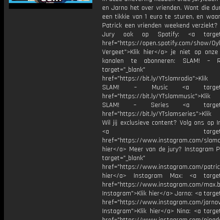
en Jarno het over vrienden. Want die du
een tikkie van 1 euro te sturen, en waa
Patrick een vrienden weekend verziekt?
Jury ook op Spotify: <a target=
href="https://open.spotify.com/show/0
Vergeet">Klik hier</a> je niet op onze
kanalen te abonneren: SLAM! – 
target="_blank"
href="https://bit.ly/YTslamradio">Klik
SLAM! – Music <a target="_
href="https://bit.ly/YTslammusic">Klik
SLAM! – Series <a target="
href="https://bit.ly/YTslamseries">Klik
Wil jij exclusieve content? Volg ons op 
<a target="_bl
href="https://www.instagram.com/slamoff
hier</a> Meer van de jury? Instagram Pa
target="_blank"
href="https://www.instagram.com/patric
hier</a> Instagram Max: <a target=
href="https://www.instagram.com/max.b
Instagram">Klik hier</a> Jarno: <a targe
href="https://www.instagram.com/jarno
Instagram">Klik hier</a> Nina: <a targe