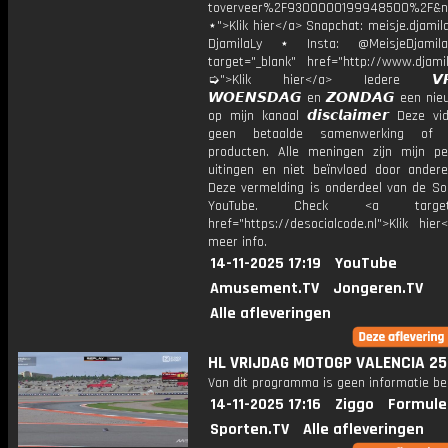
toverveer%2F9300000199948500%2F&n
⋆">Klik hier</a> Snapchat: meisje.djamila
DjamilaLy ⋆ Insta: @MeisjeDjam
target="_blank" href="http://www.djamil
➭">Klik hier</a> Iedere 𝙑𝙍𝙄
𝙒𝙊𝙀𝙉𝙎𝘿𝘼𝙂 en 𝙕𝙊𝙉𝘿𝘼𝙂 een ni
op mijn kanaal 𝙙𝙞𝙨𝙘𝙡𝙖𝙞𝙢𝙚𝙧 Deze v
geen betaalde samenwerking of 
producten. Alle meningen zijn mijn per
uitingen en niet beïnvloed door andere 
Deze vermelding is onderdeel van de Soc
YouTube. Check <a target="
href="https://desocialcode.nl">Klik hie
meer info.
14-11-2025 17:19
YouTube
Amusement.TV
Jongeren.TV
Alle afleveringen
HL VRIJDAG MOTOGP VALENCIA 25
Van dit programma is geen informatie be
14-11-2025 17:16
Ziggo
Formule
Sporten.TV
Alle afleveringen