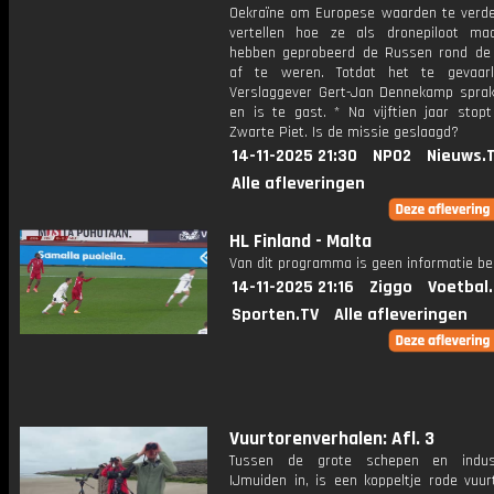
Oekraïne om Europese waarden te verde
vertellen hoe ze als dronepiloot ma
hebben geprobeerd de Russen rond de
af te weren. Totdat het te gevaarl
Verslaggever Gert-Jan Dennekamp spra
en is te gast. * Na vijftien jaar stopt
Zwarte Piet. Is de missie geslaagd?
14-11-2025 21:30
NPO2
Nieuws.
Alle afleveringen
HL Finland - Malta
Van dit programma is geen informatie be
14-11-2025 21:16
Ziggo
Voetbal
Sporten.TV
Alle afleveringen
Vuurtorenverhalen: Afl. 3
Tussen de grote schepen en indus
IJmuiden in, is een koppeltje rode vuur