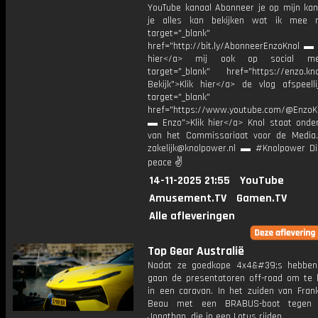
YouTube kanaal Abonneer je op mijn kan
je alles kan bekijken wat ik mee 
target="_blank"
href="http://bit.ly/AbonneerEnzoKnol ▬ 
hier</a> mij ook op social me
target="_blank" href="https://enzo.kno
Bekijk">Klik hier</a> de vlog afspeelli
target="_blank"
href="https://www.youtube.com/@EnzoKn
▬ Enzo">Klik hier</a> Knol staat onder
van het Commissariaat voor de Media.
zakelijk@knolpower.nl ▬ #Knolpower Di
peace ✌
14-11-2025 21:55
YouTube
Amusement.TV
Gamen.TV
Alle afleveringen
Top Gear Australië
Nadat ze goedkope 4x4&#39;s hebben
gaan de presentatoren off-road om te
in een caravan. In het zuiden van Frank
Beau met een BRABUS-boot tegen 
Jonathan, die in een Lotus rijden.