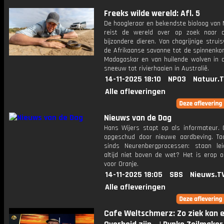
Freeks wilde wereld: Afl. 5
De hoogleraar en bekendste bioloog van 
reist de wereld over op zoek naar 
bijzondere dieren. Van chagrijnige strui
de Afrikaanse savanne tot de spinnenkon
Madagaskar en van huilende wolven in 
sneeuw tot rivierhaaien in Australië.
14-11-2025 18:10
NPO3
Natuur.
Alle afleveringen
Nieuws van de Dag
Hans Wijers stapt op als informateur. 
opgeschud door nieuwe aardbeving. Tac
sinds Neurenbergprocessen: staan le
altijd niet boven de wet? Het is erop o
voor Oranje.
14-11-2025 18:05
SBS
Nieuws.T
Alle afleveringen
Cafe Weltschmerz: Zo ziek kan 