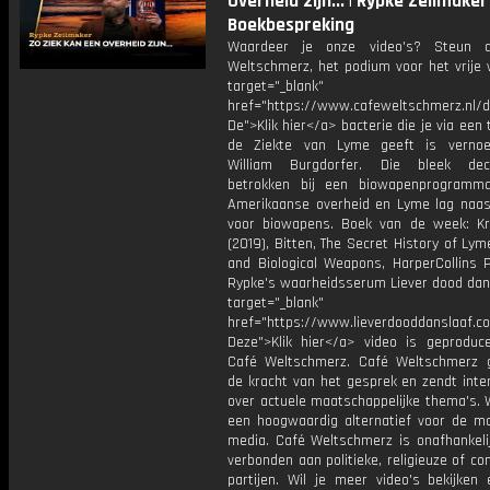
Overheid zijn... | Rypke Zeilmaker 
Boekbespreking
Waardeer je onze video's? Steun 
Weltschmerz, het podium voor het vrije 
target="_blank"
href="https://www.cafeweltschmerz.nl/
De">Klik hier</a> bacterie die je via een
de Ziekte van Lyme geeft is verno
William Burgdorfer. Die bleek dece
betrokken bij een biowapenprogramm
Amerikaanse overheid en Lyme lag naas
voor biowapens. Boek van de week: K
(2019), Bitten, The Secret History of Ly
and Biological Weapons, HarperCollins P
Rypke's waarheidsserum Liever dood dan 
target="_blank"
href="https://www.lieverdooddanslaa
Deze">Klik hier</a> video is geproduc
Café Weltschmerz. Café Weltschmerz g
de kracht van het gesprek en zendt inte
over actuele maatschappelijke thema's. 
een hoogwaardig alternatief voor de m
media. Café Weltschmerz is onafhankelij
verbonden aan politieke, religieuze of c
partijen. Wil je meer video's bekijken