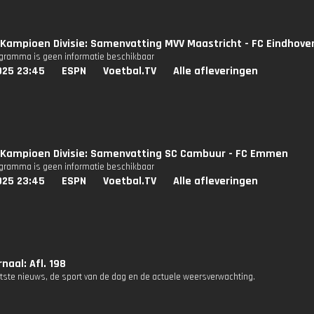
Kampioen Divisie: Samenvatting MVV Maastricht - FC Eindhove
ogramma is geen informatie beschikbaar
025 23:45
ESPN
Voetbal.TV
Alle afleveringen
Kampioen Divisie: Samenvatting SC Cambuur - FC Emmen
ogramma is geen informatie beschikbaar
025 23:45
ESPN
Voetbal.TV
Alle afleveringen
naal: Afl. 198
atste nieuws, de sport van de dag en de actuele weersverwachting.