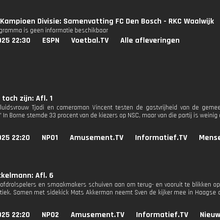
Kampioen Divisie: Samenvatting FC Den Bosch - RKC Waalwijk
ogramma is geen informatie beschikbaar
025 22:30
ESPN
Voetbal.TV
Alle afleveringen
toch zijn: Afl. 1
luidsvrouw Tjodi en cameraman Vincent testen de gastvrijheid van de gemee
In Borne stemde 33 procent van de kiezers op NSC, maar van die partij is weinig 
025 22:20
NPO1
Amusement.TV
Informatief.TV
Mense
kelmann: Afl. 6
fdrolspelers en smaakmakers schuiven aan om terug- en vooruit te blikken op
itiek. Samen met sidekick Mats Akkerman neemt Sven de kijker mee in Haagse ont
025 22:20
NPO2
Amusement.TV
Informatief.TV
Nieuw