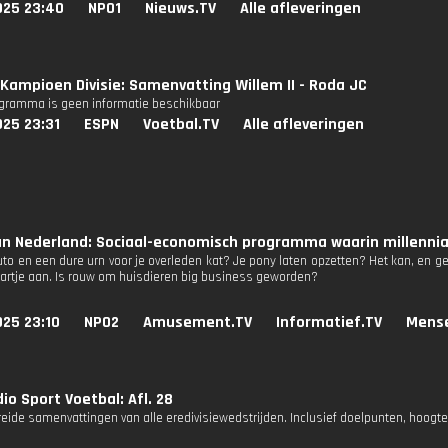
025 23:40
NPO1
Nieuws.TV
Alle afleveringen
Kampioen Divisie: Samenvatting Willem II - Roda JC
ogramma is geen informatie beschikbaar
025 23:31
ESPN
Voetbal.TV
Alle afleveringen
n Nederland: Sociaal-economisch programma waarin millennial
to en een dure urn voor je overleden kat? Je pony laten opzetten? Het kan, en ge
aartje aan. Is rouw om huisdieren big business geworden?
025 23:10
NPO2
Amusement.TV
Informatief.TV
Mens
io Sport Voetbal: Afl. 28
reide samenvattingen van alle eredivisiewedstrijden. Inclusief doelpunten, hoogt