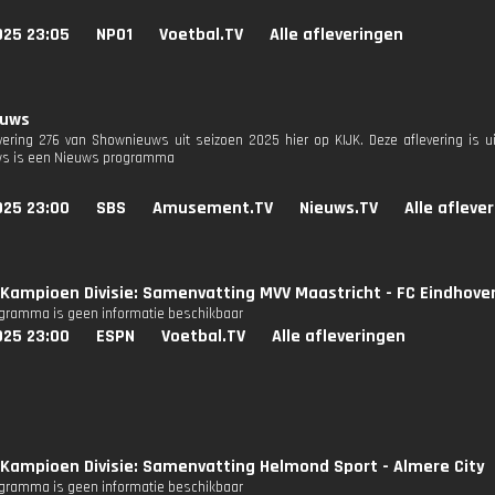
025 23:05
NPO1
Voetbal.TV
Alle afleveringen
euws
evering 276 van Shownieuws uit seizoen 2025 hier op KIJK. Deze aflevering is u
s is een Nieuws programma
025 23:00
SBS
Amusement.TV
Nieuws.TV
Alle afleve
Kampioen Divisie: Samenvatting MVV Maastricht - FC Eindhove
ogramma is geen informatie beschikbaar
025 23:00
ESPN
Voetbal.TV
Alle afleveringen
Kampioen Divisie: Samenvatting Helmond Sport - Almere City
ogramma is geen informatie beschikbaar