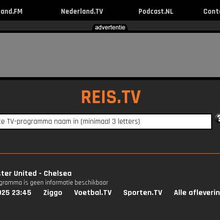
land.FM
Nederland.TV
Podcast.NL
Cont
REIS.TV
ter United - Chelsea
ogramma is geen informatie beschikbaar
025 23:45
Ziggo
Voetbal.TV
Sporten.TV
Alle afleveri