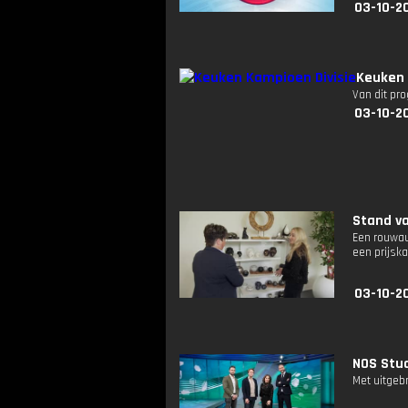
03-10-2
Keuken 
Van dit pr
03-10-2
Stand va
Een rouwau
een prijsk
03-10-2
NOS Stud
Met uitgeb