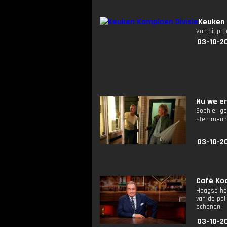
Keuken 
Van dit pr
03-10-2
Nu we er 
Sophie, ge
stemmen?' 
03-10-2
Café Koc
Haagse hoo
van de pol
schenen.
03-10-2