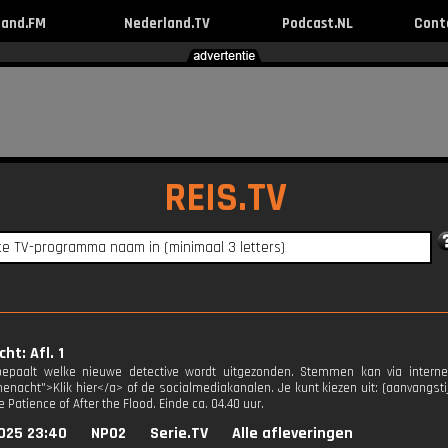
land.FM
Nederland.TV
Podcast.NL
Cont
REIS.TV
ht: Afl. 1
bepaalt welke nieuwe detective wordt uitgezonden. Stemmen kan via internet 
menacht">Klik hier</a> of de socialmediakanalen. Je kunt kiezen uit: (aanvangstij
e Patience of After the Flood. Einde ca. 04.40 uur.
025 23:40
NPO2
Serie.TV
Alle afleveringen