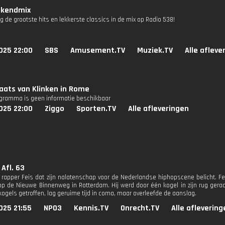
kendmix
g de grootste hits en lekkerste classics in de mix op Radio 538!
025 22:00
SBS
Amusement.TV
Muziek.TV
Alle afleve
aats van Klinken in Rome
ogramma is geen informatie beschikbaar
025 22:00
Ziggo
Sporten.TV
Alle afleveringen
 Afl. 63
n rapper Feis dat zijn nalatenschap voor de Nederlandse hiphopscene belicht. F
 de Nieuwe Binnenweg in Rotterdam. Hij werd door één kogel in zijn rug geraakt
kogels getroffen, lag geruime tijd in coma, maar overleefde de aanslag.
025 21:55
NPO3
Kennis.TV
Onrecht.TV
Alle aflevering