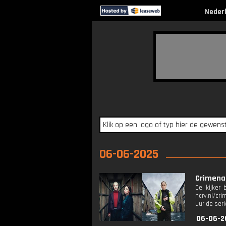
Neder
06-06-2025
Crimenac
De kijker 
ncrv.nl/cri
uur de seri
06-06-2