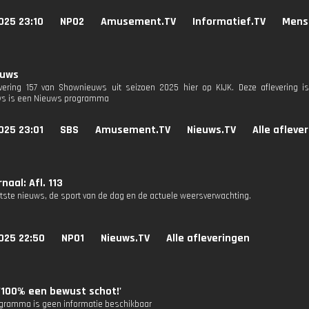
025 23:10
NPO2
Amusement.TV
Informatief.TV
Mens
euws
evering 157 van Shownieuws uit seizoen 2025 hier op KIJK. Deze aflevering is
s is een Nieuws programma
025 23:01
SBS
Amusement.TV
Nieuws.TV
Alle afleve
naal: Afl. 113
atste nieuws, de sport van de dag en de actuele weersverwachting.
025 22:50
NPO1
Nieuws.TV
Alle afleveringen
'100% een bewust schot!'
ogramma is geen informatie beschikbaar