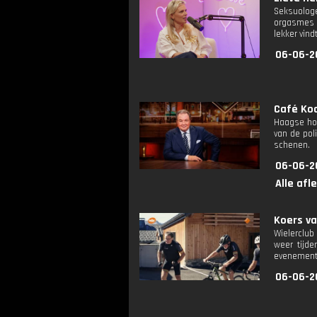
Seksuologe
orgasmes t
lekker vind
06-06-2
Café Koc
Haagse hoo
van de pol
schenen.
06-06-2
Alle afl
Koers va
Wielerclub
weer tijde
evenement.
06-06-2