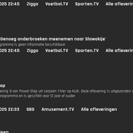
025 22:45
Ziggo
Voetbal.TV
Sporten.TV
Alle aflever
 'Genoeg onderbroeken meenemen naar Slowakije'
ogramma is geen informatie beschikbaar
025 22:45
Ziggo
Voetbal.TV
Sporten.TV
Alle aflever
lap
vering 9 van Power Slap uit seizoen 1 hier op KIJK. Deze aflevering is uitgezonden 
programma en is geschikt voor 12 jaar of ouder
025 22:33
SBS
Amusement.TV
Alle afleveringen
leen