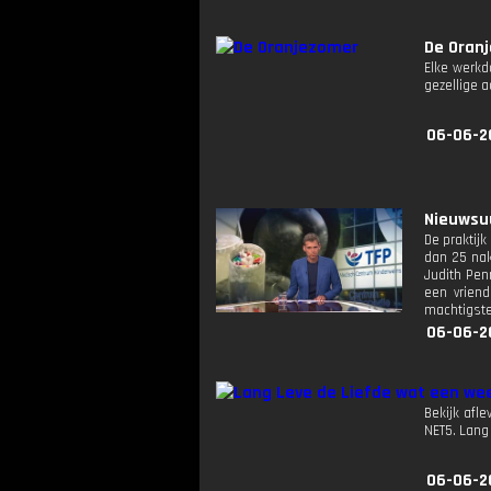
De Oran
Elke werkd
gezellige 
06-06-2
Nieuwsuu
De praktij
dan 25 nak
Judith Pen
een vrien
machtigste
06-06-2
Bekijk afle
NET5. Lang
06-06-2