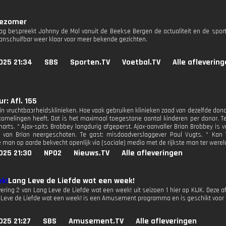
jezomer
ag bespreekt Johnny de Mol vanuit de Beekse Bergen de actualiteit en de spor
aanschuifbar weer klaar voor meer bekende gezichten.
025 21:34
SBS
Sporten.TV
Voetbal.TV
Alle afleverin
r: Afl. 155
k in vruchtbaarheidsklinieken. Hoe vaak gebruiken klinieken zaad van dezelfde do
omelingen heeft. Dat is het maximaal toegestane aantal kinderen per donor. T
narts. * Ajax-spits Brobbey langdurig afgeperst. Ajax-aanvaller Brian Brobbey is 
d van Brian neergeschoten. Te gast: misdaadverslaggever Paul Vugts. * Kan
 man op aarde bekvecht openlijk via (sociale) media met de rijkste man ter wereld
025 21:30
NPO2
Nieuws.TV
Alle afleveringen
Lang Leve de Liefde wat een week!
vering 2 van Lang Leve de Liefde wat een week! uit seizoen 1 hier op KIJK. Deze afl
 Leve de Liefde wat een week! is een Amusement programma en is geschikt voor al
025 21:27
SBS
Amusement.TV
Alle afleveringen