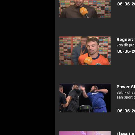
06-06-2
Regeer:
Van dit pr
06-06-2
Power S
Bekijk afle
een Sport 
06-06-2
Lieve He