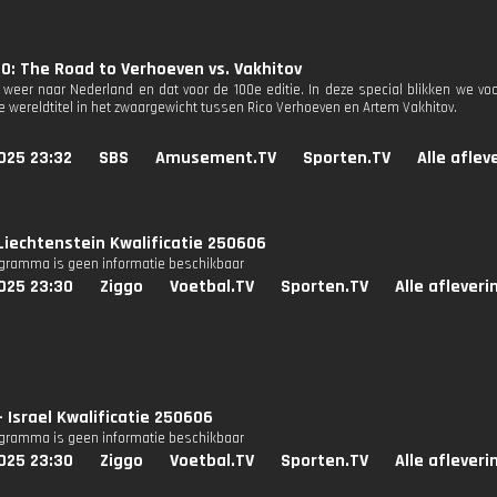
0: The Road to Verhoeven vs. Vakhitov
 weer naar Nederland en dat voor de 100e editie. In deze special blikken we vo
de wereldtitel in het zwaargewicht tussen Rico Verhoeven en Artem Vakhitov.
025 23:32
SBS
Amusement.TV
Sporten.TV
Alle aflev
Liechtenstein Kwalificatie 250606
ogramma is geen informatie beschikbaar
025 23:30
Ziggo
Voetbal.TV
Sporten.TV
Alle aflever
- Israel Kwalificatie 250606
ogramma is geen informatie beschikbaar
025 23:30
Ziggo
Voetbal.TV
Sporten.TV
Alle aflever