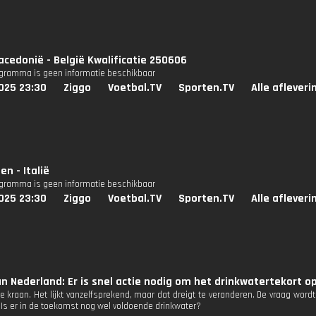
cedonië - België Kwalificatie 250606
ogramma is geen informatie beschikbaar
025 23:30
Ziggo
Voetbal.TV
Sporten.TV
Alle aflever
n - Italië
ogramma is geen informatie beschikbaar
025 23:30
Ziggo
Voetbal.TV
Sporten.TV
Alle aflever
n Nederland: Er is snel actie nodig om het drinkwatertekort o
de kraan. Het lijkt vanzelfsprekend, maar dat dreigt te veranderen. De vraag word
 Is er in de toekomst nog wel voldoende drinkwater?