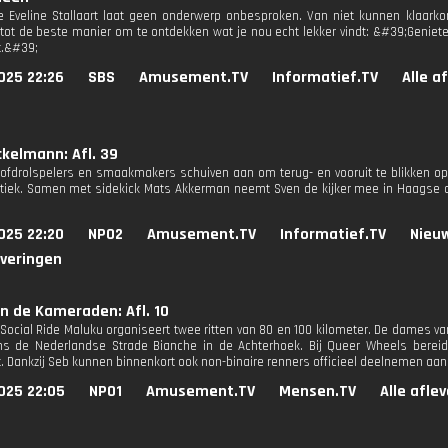
 Eveline Stallaart laat geen onderwerp onbesproken. Van niet kunnen klaark
ot de beste manier om te ontdekken wat je nou echt lekker vindt: &#39;Genieten
t.&#39;
025 22:26
SBS
Amusement.TV
Informatief.TV
Alle a
kelmann: Afl. 39
fdrolspelers en smaakmakers schuiven aan om terug- en vooruit te blikken op
itiek. Samen met sidekick Mats Akkerman neemt Sven de kijker mee in Haagse ont
025 22:20
NPO2
Amusement.TV
Informatief.TV
Nieu
everingen
n de Kameraden: Afl. 10
 Social Ride Maluku organiseert twee ritten van 80 en 100 kilometer. De dames va
ns de Nederlandse Strade Bianche in de Achterhoek. Bij Queer Wheels berei
 Dankzij Seb kunnen binnenkort ook non-binaire renners officieel deelnemen aa
025 22:05
NPO1
Amusement.TV
Mensen.TV
Alle afle