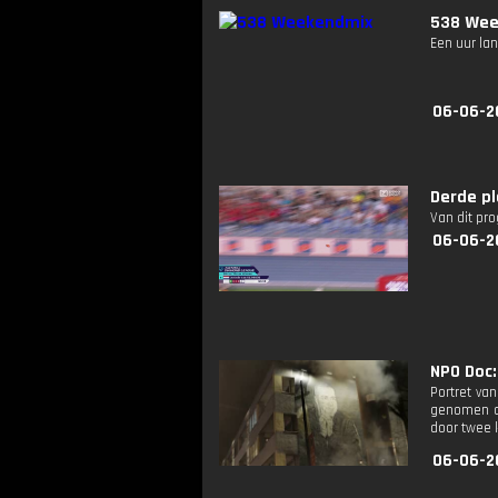
538 Wee
Een uur lan
06-06-2
Derde pl
Van dit pr
06-06-2
NPO Doc:
Portret va
genomen op
door twee 
06-06-2