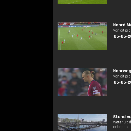
Noord Ma
Van dit pr
06-06-2
Noorwege
Van dit pr
06-06-2
Stand va
Water uit 
onbeperkt.