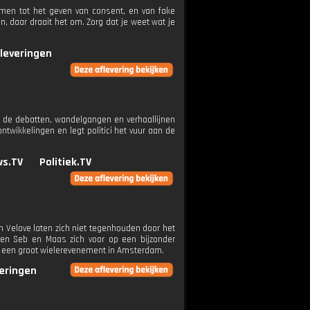
omen tot het geven van consent, en van fake
, daar draait het om. Zorg dat je weet wat je
fleveringen
 de debatten, wandelgangen en verhaallijnen
wikkelingen en legt politici het vuur aan de
ws.TV
Politiek.TV
n Velove laten zich niet tegenhouden door het
den Seb en Maas zich voor op een bijzonder
n een groot wielerevenement in Amsterdam.
veringen