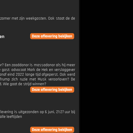
tzomer met zijn weekgasten. Ook staat de de
gen
nor? Een zaaddonor is massadonor als hij meer
e gast: advocaat Mark de Hek en verslaggever
vanaf eind 2022 lange tijd afgeperst. Ook werd
 Trump zich ruzie met Musk veroorloven? De
. Wie gaat de strijd winnen?
evering is uitgezonden op 6 juni, 21:27 uur bij
le leeftijden