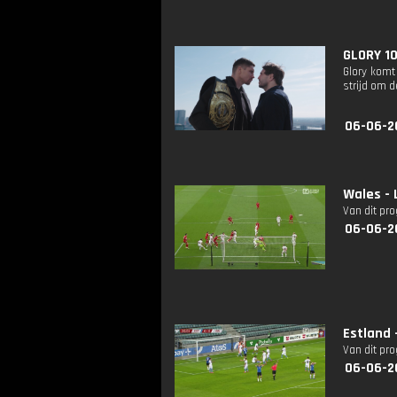
GLORY 10
Glory komt
strijd om 
06-06-2
Wales - 
Van dit pr
06-06-2
Estland 
Van dit pr
06-06-2