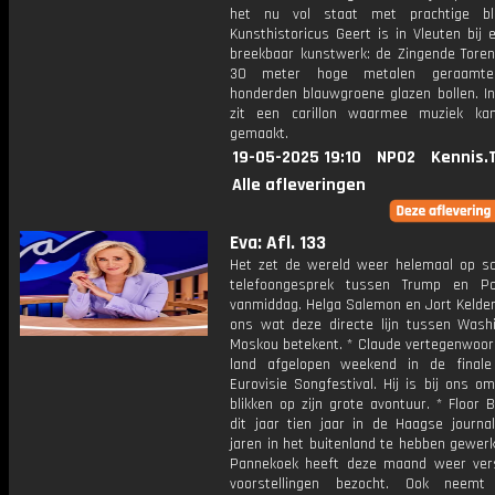
het nu vol staat met prachtige blo
Kunsthistoricus Geert is in Vleuten bij 
breekbaar kunstwerk: de Zingende Toren
30 meter hoge metalen geraamte
honderden blauwgroene glazen bollen. In
zit een carillon waarmee muziek ka
gemaakt.
19-05-2025 19:10
NPO2
Kennis.
Alle afleveringen
Eva: Afl. 133
Het zet de wereld weer helemaal op sc
telefoongesprek tussen Trump en Po
vanmiddag. Helga Salemon en Jort Kelder
ons wat deze directe lijn tussen Wash
Moskou betekent. * Claude vertegenwoor
land afgelopen weekend in de final
Eurovisie Songfestival. Hij is bij ons o
blikken op zijn grote avontuur. * Floor 
dit jaar tien jaar in de Haagse journal
jaren in het buitenland te hebben gewerk
Pannekoek heeft deze maand weer vers
voorstellingen bezocht. Ook neemt