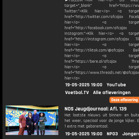
►FOLLOW">Klik hier</a> US Webs
target="_blank" href="https://www
Twitter:">Klik hier</a> <a target=
href="http://twitter.com/afcajax Facebo
hier</a> <a target="_
href="http://facebook.com/afcajax
Instagram:">Klik hier</a> <a target
href="http://instagram.com/afcajax TikT
hier</a> <a target="_
href="http://tiktok.com/@afcajax BeRe
hier</a> <a target="_
href="https://bere.al/afcajax Threa
hier</a> <a target="_
href="https://www.threads.net/@afcajax
hier</a>
19-05-2025 19:00
YouTube
Voetbal.TV
Alle afleveringen
NOS Jeugdjournaal: Afl. 139
Het laatste nieuws uit binnen- en buit
het weer, speciaal voor de jonge kijker.
1 extra met gebarentaal.
19-05-2025 19:00
NPO3
Jonger