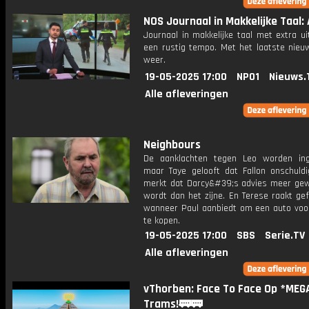
NOS Journaal in Makkelijke Taal: 
Journaal in makkelijke taal met extra ui
een rustig tempo. Met het laatste nieu
weer.
19-05-2025 17:00
NPO1
Nieuws.
Alle afleveringen
Neighbours
De aanklachten tegen Leo worden ing
maar Taye gelooft dat Fallon onschuldig
merkt dat Darcy&#39;s advies meer ge
wordt dan het zijne. En Terese raakt ge
wanneer Paul aanbiedt om een auto voo
te kopen.
19-05-2025 17:00
SBS
Serie.TV
Alle afleveringen
vThorben: Face To Face Op *MEG
Trams!🚃🚃