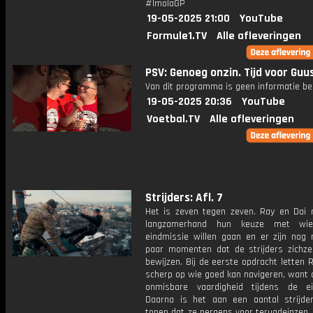
#ImolaGP
19-05-2025 21:00
YouTube
Formule1.TV
Alle afleveringen
PSV: Genoeg onzin. Tijd voor Guus
Van dit programma is geen informatie be
19-05-2025 20:36
YouTube
Voetbal.TV
Alle afleveringen
Strijders: Afl. 7
Het is zeven tegen zeven. Ray en Dai
langzamerhand hun keuze met wi
eindmissie willen gaan en er zijn nog
paar momenten dat de strijders zichze
bewijzen. Bij de eerste opdracht letten 
scherp op wie goed kan navigeren, want 
onmisbare vaardigheid tijdens de ei
Daarna is het aan een aantal strijd
tonen dat ze nergens voor terugdeinzen, 