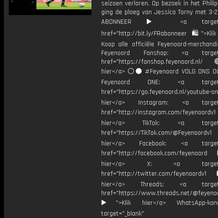
seizoen verloren. Op bezoek in het Phili
ging de ploeg van Jessica Torny met 3-2
ABONNEER ▶️ <a target="_
href="http://bit.ly/FRabonneer 🛍">Klik
Koop alle officiële Feyenoord-merchandi
Feyenoord Fanshop: <a target="
href="https://fanshop.feyenoord.nl/
hier</a> ⚪️⚫ #Feyenoord VOLG ONS OO
Feyenoord ONE: <a target="
href="https://go.feyenoord.nl/youtube-on
hier</a> Instagram: <a target=
href="http://instagram.com/feyenoordv1
hier</a> TikTok: <a target="
href="https://TikTok.com/@Feyenoordv1
hier</a> Facebook: <a target="
href="http://facebook.com/feyenoord
hier</a> X: <a target="_
href="http://twitter.com/feyenoordv1
hier</a> Threads: <a target="
href="https://www.threads.net/@feyeno
▶️">Klik hier</a> WhatsApp-kan
target="_blank"