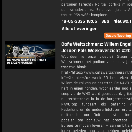
personen terecht? Politie jaarlijks miljo
aan schadeclaims. Eindhoven juicht, 
treurt: PSV wéér kampioen.
19-05-2025 18:05
SBS
Nieuws.
Alle afleveringen
Cafe Weltschmerz: Willem Engel
Jeroen Pols Weekoverzicht #20
Waardeer je onze video's? Steun 
Weltschmerz, het podium voor het vrije 
target="_blank"
href="https://www.cafeweltschmerz.nl/
In">Klik hier</a> week 20 bespreken 
Willem de rol van de bezetter. De NAVO 
heft in eigen handen. Waar eerder nog e
coup via de WHO werd geprobeerd, grijp
nu rechtstreeks in in de burgermaatsch
NAVO-top fungeert als oefening 
Nederland en de andere lidstaten eruitz
militair bestuur. Duitsland staat inm
popelen om opnieuw het grootste l
Europa te mogen leveren — een ambitie d
jaren geleden nog zou hebben gelei