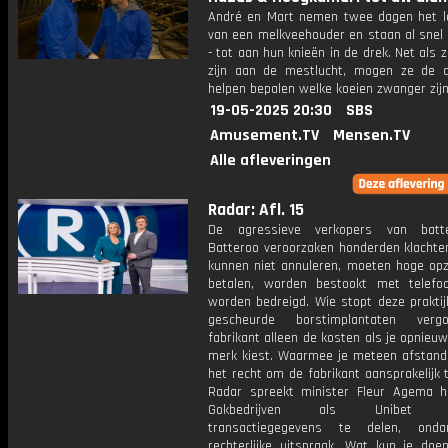
André en Mart nemen twee dagen het l
van een melkveehouder en staan al snel - 
- tot aan hun knieën in de drek. Net als
zijn aan de mestlucht, mogen ze de d
helpen bepalen welke koeien zwanger zijn
19-05-2025 20:30
SBS
Amusement.TV
Mensen.TV
Alle afleveringen
Radar: Afl. 15
De agressieve verkopers van batter
Batteroo veroorzaken honderden klachten
kunnen niet annuleren, moeten hoge op
betalen, worden bestookt met telefo
worden bedreigd. Wie stopt deze praktij
gescheurde borstimplantaten ver
fabrikant alleen de kosten als je opnieu
merk kiest. Waarmee je meteen afstand
het recht om de fabrikant aansprakelijk t
Radar spreekt minister Fleur Agema hi
Gokbedrijven als Unibet we
transactiegegevens te delen, ond
rechterlijke uitspraak. Wat kun je doe