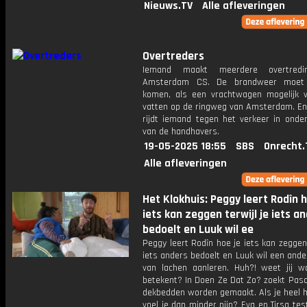
Nieuws.TV
Alle afleveringen
Overtreders
Iemand maakt meerdere overtred
Amsterdam CS. De brandweer moet 
komen, als een vrachtwagen mogelijk 
vatten op de ringweg van Amsterdam. En 
rijdt iemand tegen het verkeer in onde
van de handhavers.
19-05-2025 18:55
SBS
Onrecht.
Alle afleveringen
Het Klokhuis: Peggy leert Rodîn h
iets kan zeggen terwijl je iets a
bedoelt en Luuk wil ee
Peggy leert Rodîn hoe je iets kan zeggen 
iets anders bedoelt en Luuk wil een and
van lachen aanleren. Huh?! weet jij wat
betekent? In Doen Ze Dat Zo? zoekt Pasc
dekbedden worden gemaakt. Als je heel h
voel je dan minder pijn? Eva en Tirsa tes