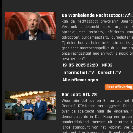
De Wankelende Rechtsstaat: Afl.
Kan de rechtsstaat omvallen? Journa
Verbraak onderzoekt deze urgente 
spreekt met rechters, officieren van 
advocaten, burgemeesters, journalisten en
Zij delen hun verhalen over intimidatie,
groeiende maatschappelijke druk. Hoe st
onze rechtsstaat nog en wat is nodig o
beschermen?
19-05-2025 22:20
NPO2
Informatief.TV
Onrecht.TV
Alle afleveringen
Bar Laat: Afl. 78
Waar zijn Jeffrey en Emma uit het 
Beerta? RTV-Noord verslaggever Goo
over de zoektocht naar de kinderen. *
demonstreerde in Den Haag een groep
honderdduizend mensen uit protest 
Israël-standpunt van het kabinet. We 
het met fractievoorzitter GroenLinks-P