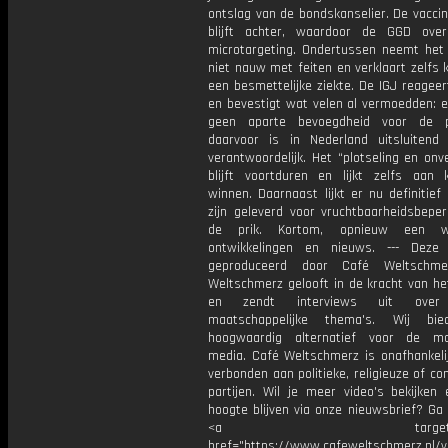
ontslag van de bondskanselier. De vacci
blijft achter, waardoor de GGD ove
microtargeting. Ondertussen neemt het
niet nauw met feiten en verklaart zelfs 
een besmettelijke ziekte. De IGJ reageert
en bevestigt wat velen al vermoedden: e
geen aparte bevoegdheid voor de p
daarvoor is in Nederland uitsluiten
verantwoordelijk. Het “plotseling en on
blijft voortduren en lijkt zelfs aan 
winnen. Daarnaast lijkt er nu definitief
zijn geleverd voor vruchtbaarheidsbeper
de prik. Kortom, opnieuw een w
ontwikkelingen en nieuws. --- Deze
geproduceerd door Café Weltschme
Weltschmerz gelooft in de kracht van he
en zendt interviews uit over 
maatschappelijke thema's. Wij bi
hoogwaardig alternatief voor de ma
media. Café Weltschmerz is onafhankelij
verbonden aan politieke, religieuze of c
partijen. Wil je meer video's bekijken
hoogte blijven via onze nieuwsbrief? Ga
<a target="_bl
href="https://www.cafeweltschmerz.nl/v