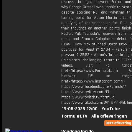
discuss the fight between Ferrari and 
why George Russell was unable to score
despite starting P3, and whether t
turning point for Aston Martin after t
qualifying of the season so far. Plus, y
their thoughts on another points finish
Hadjar, Yuki Tsunoda’s recovery from hi
quali, and Franco Colapinto’s debut fo
01:45 – How Max stunned Oscar 13:55 – 
positives for Piastri? 27:04 – Ferrari f
pressure? 35:53 – Aston’s ‘breakthrough
Colapinto’s ‘challenging’ return to F1 Fo
videos, visit <a target="_
href="https://www.Formula1.com Fol
hier</a> F1®: <a target="_
href="https://www.instagram.com/F1
https://www.facebook.com/Formula1/
https://www.twitter.com/F1
https://www.twitch.tv/formula1
https://www.tiktok.com/@f1 #F1">Klik hi
19-05-2025 22:00
YouTube
Formule1.TV
Alle afleveringen
Vandaag Inside