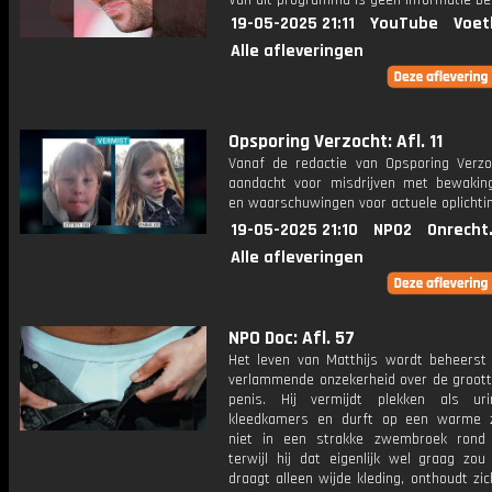
Van dit programma is geen informatie be
19-05-2025 21:11
YouTube
Voet
Alle afleveringen
Opsporing Verzocht: Afl. 11
Vanaf de redactie van Opsporing Verzo
aandacht voor misdrijven met bewakin
en waarschuwingen voor actuele oplichti
19-05-2025 21:10
NPO2
Onrecht
Alle afleveringen
NPO Doc: Afl. 57
Het leven van Matthijs wordt beheerst
verlammende onzekerheid over de grootte
penis. Hij vermijdt plekken als ur
kleedkamers en durft op een warme 
niet in een strakke zwembroek rond
terwijl hij dat eigenlijk wel graag zou
draagt alleen wijde kleding, onthoudt zic