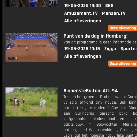
19-05-2025 19:30
SBS
Amusement.TV
Mensen.TV
Alle afleveringen
Punt van de dag in Hamburg!
Van dit programma is geen informatie be
19-05-2025 19:15
Ziggo
Sporte
Alle afleveringen
BinnensteBuiten: Afl. 94
Tussen het groen in Brabant woont Carol
volledig off-grid tiny house. Ook bin
natuur terug te vinden. * Chef-kok Sha
een Surinaams gerecht: baka b
zelfgemaakte pindasambal en een
bakkeljauw. * Boswachter Marie
natuurgebied Westerwolde bij Groningen
Leon laat het hoogste natuurlijke punt 