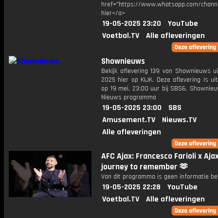
href="https://www.whatsapp.com/chann
hier</a>
19-05-2025 23:20
YouTube
Voetbal.TV
Alle afleveringen
Shownieuws
Bekijk aflevering 139 van Shownieuws ui
2025 hier op KIJK. Deze aflevering is u
op 19 mei, 23:00 uur bij SBS6. Shownieu
Nieuws programma
19-05-2025 23:00
SBS
Amusement.TV
Nieuws.TV
Alle afleveringen
AFC Ajax: Francesco Farioli x Ajax
journey to remember 🫶
Van dit programma is geen informatie be
19-05-2025 22:28
YouTube
Voetbal.TV
Alle afleveringen