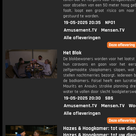
voor abseilen van een 50 meter hoog ge
faalt, loopt een groot risico om naar
gestuurd te worden.
19-05-2025 20:35
NPO1
Amusement.TV
Mensen.TV
Alle afleveringen
Het Blok
De blokbewoners worden voor het laatst 
hun caravans en gaan voor het eers
zelfgemaakte slaapkamers slapen, wa
stellen nachtmerries bezorgt. Iedereen 
de badkamers. Faisel heeft een lucratie
Maurits en Anouks strakke planning drei
water te vallen door slecht loodgieterswe
19-05-2025 20:30
SBS
Amusement.TV
Mensen.TV
Wo
Alle afleveringen
Hazes & Hoogkamer: tot uw dien
Hazes & Hoogkamer: tot uw dien