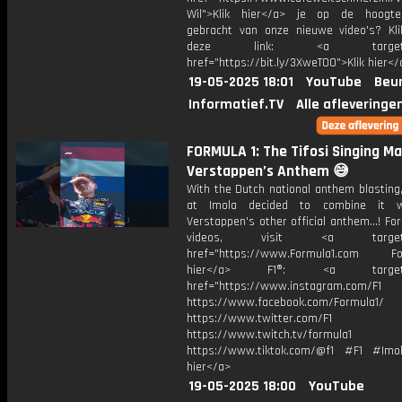
Wil">Klik hier</a> je op de hoogt
gebracht van onze nieuwe video's? Kl
deze link: <a target="_
href="https://bit.ly/3XweTO0">Klik hier</
19-05-2025 18:01
YouTube
Beur
Informatief.TV
Alle afleveringe
FORMULA 1: The Tifosi Singing M
Verstappen’s Anthem 😅
With the Dutch national anthem blasting
at Imola decided to combine it 
Verstappen's other official anthem...! Fo
videos, visit <a target="_
href="https://www.Formula1.com Fol
hier</a> F1®: <a target="_
href="https://www.instagram.com/F1
https://www.facebook.com/Formula1/
https://www.twitter.com/F1
https://www.twitch.tv/formula1
https://www.tiktok.com/@f1 #F1 #Imol
hier</a>
19-05-2025 18:00
YouTube