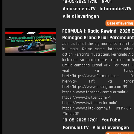
19-05-2025 17:10
NPO1
Amusement.TV
Informatief.TV
Alle afleveringen
FORMULA 1: Radio Rewind | 2025 E
Romagna Grand Prix | Paramoun
Join us for all the big moments from th
in Imola! Relive some intense wheel
action, Ferrari's frustration, Fernando Al
luck and so much more from an acti
Emilia-Romagna Grand Prix. For more F1
visit <a target="_b
href="https://www.Formula1.com Fol
hier</a> F1®: <a target="_
href="https://www.instagram.com/F1
https://www.facebook.com/Formula1/
https://www.twitter.com/F1
https://www.twitch.tv/formula1
https://www.tiktok.com/@f1 #F1">Klik
#ImolaGP
19-05-2025 17:01
YouTube
Formule1.TV
Alle afleveringen