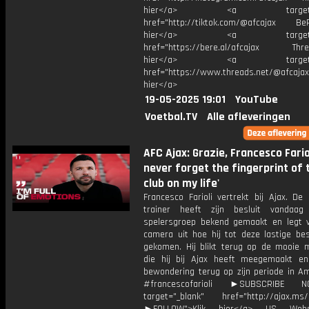
hier</a> <a target="_
href="http://tiktok.com/@afcajax BeRe
hier</a> <a target="_
href="https://bere.al/afcajax Threa
hier</a> <a target="_
href="https://www.threads.net/@afcajax
hier</a>
19-05-2025 19:01
YouTube
Voetbal.TV
Alle afleveringen
AFC Ajax: Grazie, Francesco Farioli ♥
never forget the fingerprint of 
club on my life'
Francesco Farioli vertrekt bij Ajax. De 
trainer heeft zijn besluit vandaa
spelersgroep bekend gemaakt en legt 
camera uit hoe hij tot deze lastige bes
gekomen. Hij blikt terug op de mooie
die hij bij Ajax heeft meegemaakt en 
bewondering terug op zijn periode in A
#francescofarioli ►SUBSCRIBE
target="_blank" href="http://ajax.ms/