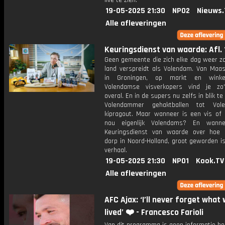
live te zien.
19-05-2025 21:30
NPO2
Nieuws.
Alle afleveringen
Keuringsdienst van waarde: Afl. 
Geen gemeente die zich elke dag weer zo
land verspreidt als Volendam. Van Maast
in Groningen, op markt en winkel
Volendamse visverkopers vind je zo
overal. En in de supers nu zelfs in blik te
Volendammer gehaktballen tot Vol
kipragout. Maar wanneer is een vis of 
nou eigenlijk Volendams? En wanne
Keuringsdienst van waarde over hoe 
dorp in Noord-Holland, groot geworden i
verhaal.
19-05-2025 21:30
NPO1
Kook.TV
Alle afleveringen
AFC Ajax: ‘I’ll never forget what
lived’ ❤️ - Francesco Farioli