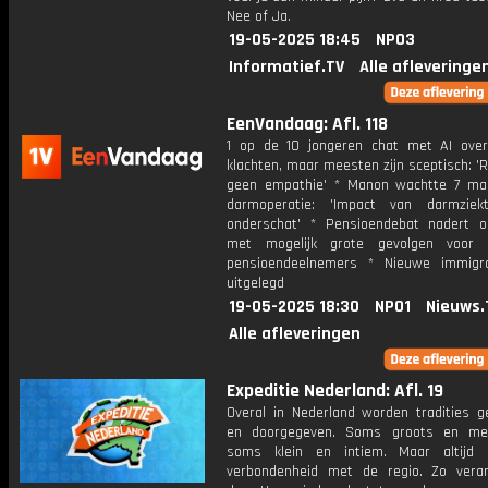
Nee of Ja.
19-05-2025 18:45
NPO3
Informatief.TV
Alle afleveringe
EenVandaag: Afl. 118
1 op de 10 jongeren chat met AI ove
klachten, maar meesten zijn sceptisch: '
geen empathie' * Manon wachtte 7 m
darmoperatie: 'Impact van darmziek
onderschat' * Pensioendebat nadert o
met mogelijk grote gevolgen voor m
pensioendeelnemers * Nieuwe immigrat
uitgelegd
19-05-2025 18:30
NPO1
Nieuws.
Alle afleveringen
Expeditie Nederland: Afl. 19
Overal in Nederland worden tradities g
en doorgegeven. Soms groots en mee
soms klein en intiem. Maar altijd
verbondenheid met de regio. Zo vera