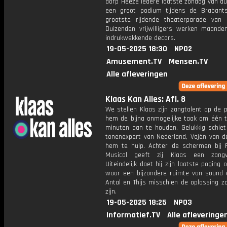
dorp Heeze iedere laatste zondag van au
een groot podium tijdens de Brabant
grootste rijdende theaterparade van 
Duizenden vrijwilligers werken maande
indrukwekkende decors.
19-05-2025 18:30
NPO2
Amusement.TV
Mensen.TV
Alle afleveringen
Klaas Kan Alles: Afl. 8
We stellen Klaas zijn zangtalent op de 
hem de bijna onmogelijke taak om één 
minuten aan te houden. Gelukkig schiet
tonenexpert van Nederland, Vajèn van d
hem te hulp. Achter de schermen bij 
Musical geeft zij Klaas een zangw
Uiteindelijk doet hij zijn laatste poging
waar een bijzondere ruimte van sound 
Antal en Thijs misschien de oplossing z
zijn.
19-05-2025 18:25
NPO3
Informatief.TV
Alle afleveringe