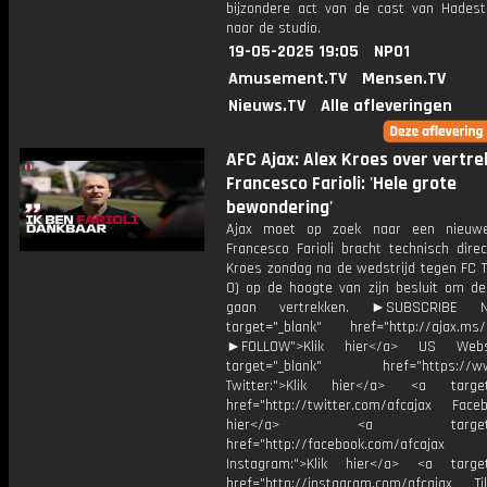
bijzondere act van de cast van Hade
naar de studio.
19-05-2025 19:05
NPO1
Amusement.TV
Mensen.TV
Nieuws.TV
Alle afleveringen
AFC Ajax: Alex Kroes over vertre
Francesco Farioli: 'Hele grote
bewondering'
Ajax moet op zoek naar een nieuwe 
Francesco Farioli bracht technisch dire
Kroes zondag na de wedstrijd tegen FC T
0) op de hoogte van zijn besluit om def
gaan vertrekken. ►SUBSCRIBE
target="_blank" href="http://ajax.ms/
►FOLLOW">Klik hier</a> US Webs
target="_blank" href="https://www
Twitter:">Klik hier</a> <a target=
href="http://twitter.com/afcajax Facebo
hier</a> <a target="_
href="http://facebook.com/afcajax
Instagram:">Klik hier</a> <a target
href="http://instagram.com/afcajax TikT