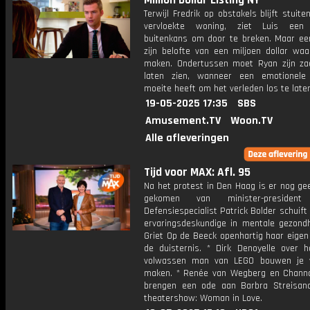
Million Dollar Listing NY
Terwijl Fredrik op obstakels blijft stuite
vervloekte woning, ziet Luis een z
buitenkans om door te breken. Maar eers
zijn belofte van een miljoen dollar wa
maken. Ondertussen moet Ryan zijn za
laten zien, wanneer een emotionele
moeite heeft om het verleden los te late
19-05-2025 17:35
SBS
Amusement.TV
Woon.TV
Alle afleveringen
Tijd voor MAX: Afl. 95
Na het protest in Den Haag is er nog ge
gekomen van minister-president
Defensiespecialist Patrick Bolder schuift 
ervaringsdeskundige in mentale gezondh
Griet Op de Beeck openhartig haar eigen
de duisternis. * Dirk Denoyelle over h
volwassen man van LEGO bouwen je 
maken. * Renée van Wegberg en Chann
brengen een ode aan Barbra Streisa
theatershow: Woman in Love.