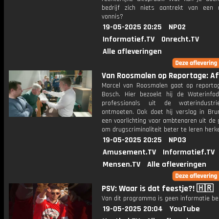
bedrijf zich niets aantrekt van een re
vonnis?
19-05-2025 20:25
NPO2
Informatief.TV
Onrecht.TV
Alle afleveringen
Van Roosmalen op Reportage: Afl
Marcel van Roosmalen gaat op reporta
Bosch. Hier bezoekt hij de Waterinfo
professionals uit de waterindustri
ontmoeten. Ook doet hij verslag in Bru
een voorlichting voor ambtenaren uit de
om drugscriminaliteit beter te leren herk
19-05-2025 20:25
NPO3
Amusement.TV
Informatief.TV
Mensen.TV
Alle afleveringen
PSV: Waar is dat feestje?! 🇭🇷
Van dit programma is geen informatie be
19-05-2025 20:04
YouTube