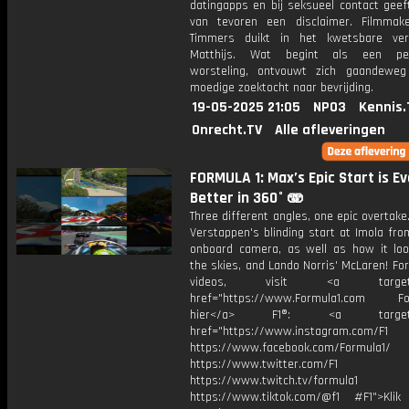
datingapps en bij seksueel contact geeft 
van tevoren een disclaimer. Filmmak
Timmers duikt in het kwetsbare ver
Matthijs. Wat begint als een pers
worsteling, ontvouwt zich gaandewe
moedige zoektocht naar bevrijding.
19-05-2025 21:05
NPO3
Kennis.
Onrecht.TV
Alle afleveringen
FORMULA 1: Max’s Epic Start is E
Better in 360° 🫨
Three different angles, one epic overtak
Verstappen's blinding start at Imola fr
onboard camera, as well as how it lo
the skies, and Lando Norris' McLaren! Fo
videos, visit <a target="_
href="https://www.Formula1.com Fol
hier</a> F1®: <a target="_
href="https://www.instagram.com/F1
https://www.facebook.com/Formula1/
https://www.twitter.com/F1
https://www.twitch.tv/formula1
https://www.tiktok.com/@f1 #F1">Klik