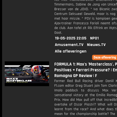
Timmermans, Sabine de Jong van Unice
Bresser van de JOVD. * Iva Bicanic zwaa
Centrum Seksueel Geweld, maar is nog n
met haar missie. * PSV is kampioen ge
Ajax-trainer Francesco Farioli neemt af
de club. Aan tafel zit Rik Elfrink en Wyt
Goot.
19-05-2025 22:05
NPO1
Amusement.TV
Nieuws.TV
Alle afleveringen
FORMULA 1: Max's 'Masterclass', P
Positives + Ferrari Pressure? | Em
Romagna GP Review | F
Former Red Bull Racing driver Daniil 
F1.com editor Greg Stuart join Tom Clark
Imola paddock to discuss Max Vers
sensational victory at the Emilia Roma
Prix. How did Max pull off that incredib
overtake of Oscar Piastri? What will O
learnt from the race? And what does th
mean for the championship battle? The 