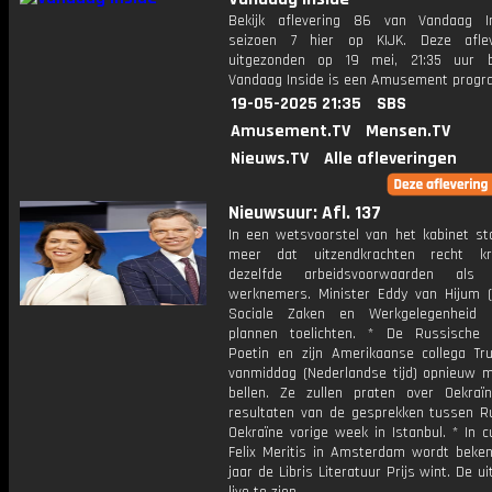
Bekijk aflevering 86 van Vandaag I
seizoen 7 hier op KIJK. Deze aflev
uitgezonden op 19 mei, 21:35 uur b
Vandaag Inside is een Amusement prog
19-05-2025 21:35
SBS
Amusement.TV
Mensen.TV
Nieuws.TV
Alle afleveringen
Nieuwsuur: Afl. 137
In een wetsvoorstel van het kabinet st
meer dat uitzendkrachten recht kr
dezelfde arbeidsvoorwaarden als r
werknemers. Minister Eddy van Hijum 
Sociale Zaken en Werkgelegenheid
plannen toelichten. * De Russische 
Poetin en zijn Amerikaanse collega T
vanmiddag (Nederlandse tijd) opnieuw m
bellen. Ze zullen praten over Oekra
resultaten van de gesprekken tussen R
Oekraïne vorige week in Istanbul. * In c
Felix Meritis in Amsterdam wordt beken
jaar de Libris Literatuur Prijs wint. De ui