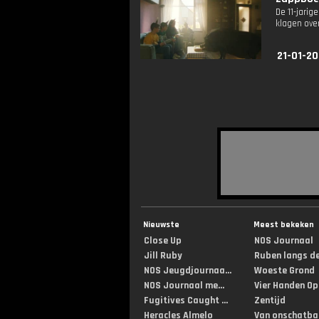
De 11-jarig
klagen over
21-01-20
Nieuwste
Meest bekeken
Close Up
NOS Journaal
Jill Ruby
Ruben langs de 
NOS Jeugdjournaa...
Woeste Grond
NOS Journaal me...
Vier Handen Op .
Fugitives Caught ...
Zentijd
Heracles Almelo
Van onschatbar