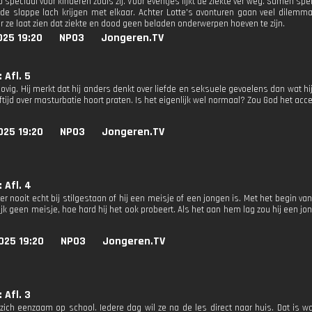
peciaal voor kinderen zoals zij. Voor eventjes lijkt de ziekte ver weg. Samen spell
e slappe lach krijgen met elkaar. Achter Lotte's avonturen gaan veel dilemma
r ze laat zien dat ziekte en dood geen beladen onderwerpen hoeven te zijn.
025 19:20
NPO3
Jongeren.TV
 Afl. 5
ovig. Hij merkt dat hij anders denkt over liefde en seksuele gevoelens dan wat hij
eftijd over masturbatie hoort praten. Is het eigenlijk wel normaal? Zou God het ac
025 19:20
NPO3
Jongeren.TV
 Afl. 4
er nooit echt bij stilgestaan of hij een meisje of een jongen is. Met het begin van
ijk geen meisje, hoe hard hij het ook probeert. Als het aan hem lag zou hij een 
025 19:20
NPO3
Jongeren.TV
 Afl. 3
 zich eenzaam op school. Iedere dag wil ze na de les direct naar huis. Dat is wa