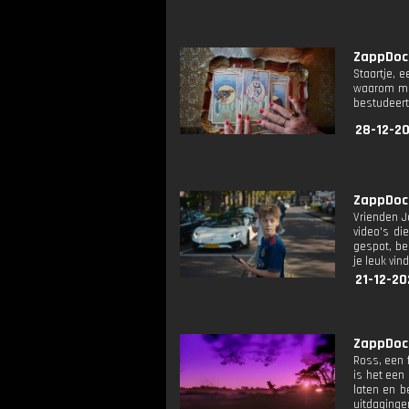
ZappDoc:
Staartje, 
waarom men
bestudeert
28-12-20
ZappDoc:
Vrienden J
video's di
gespot, be
je leuk vind
21-12-20
ZappDoc:
Ross, een f
is het een 
laten en b
uitdaginge