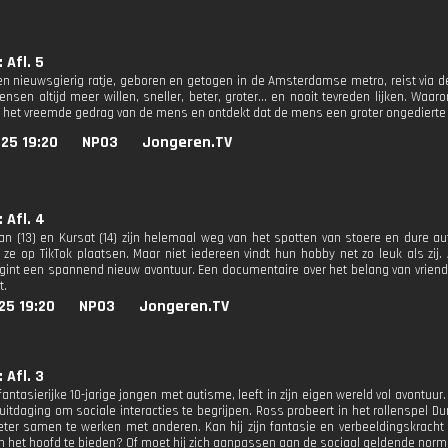
 Afl. 5
een nieuwsgierig ratje, geboren en getogen in de Amsterdamse metro, reist via de
sen altijd meer willen, sneller, beter, groter... en nooit tevreden lijken. Waar
 het vreemde gedrag van de mens en ontdekt dat de mens een groter ongedierte i
25 19:20
NPO3
Jongeren.TV
 Afl. 4
an (13) en Kursat (14) zijn helemaal weg van het spotten van stoere en dure aut
e ze op TikTok plaatsen. Maar niet iedereen vindt hun hobby net zo leuk als zi
gint een spannend nieuw avontuur. Een documentaire over het belang van vriends
t.
25 19:20
NPO3
Jongeren.TV
 Afl. 3
antasierijke 10-jarige jongen met autisme, leeft in zijn eigen wereld vol avontuu
uitdaging om sociale interacties te begrijpen. Ross probeert in het rollenspel Du
eter samen te werken met anderen. Kan hij zijn fantasie en verbeeldingskrach
n het hoofd te bieden? Of moet hij zich aanpassen aan de sociaal geldende nor