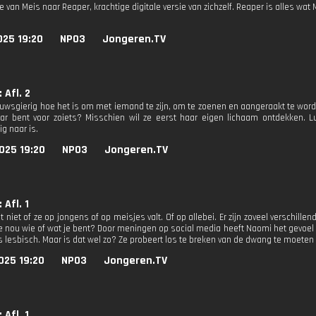
e van Meis naar Reaper, krachtige digitale versie van zichzelf. Reaper is alles wat Me
025 19:20
NPO3
Jongeren.TV
 Afl. 2
euwsgierig hoe het is om met iemand te zijn, om te zoenen en aangeraakt te word
aar bent voor zoiets? Misschien wil ze eerst haar eigen lichaam ontdekken. Lun
g naar is.
025 19:20
NPO3
Jongeren.TV
 Afl. 1
niet of ze op jongens of op meisjes valt. Of op allebei. Er zijn zoveel verschillen
e nou wie of wat je bent? Door meningen op social media heeft Naomi het gevoel
s lesbisch. Maar is dat wel zo? Ze probeert los te breken van de dwang te moeten 
025 19:20
NPO3
Jongeren.TV
 Afl. 1