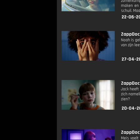
zomerkamp s
maken en d
schuil. Maa
22-06-2
ZappDoc:
Noah is gel
van zijn le
27-04-2
ZappDoc:
Jack heeft 
zich namel
zien?
20-04-2
ZappDoc:
Meis voelt