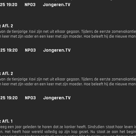
25 19:20
NPO3
Jongeren.TV
 Afl. 2
van de tienjarige Xavi zijn net uit elkaar gegaan. Tijdens de eerste zomervakant
n keer met zijn vader en een keer met zijn moeder. Hoe beleeft hij die nieuwe man
25 19:20
NPO3
Jongeren.TV
 Afl. 2
van de tienjarige Xavi zijn net uit elkaar gegaan. Tijdens de eerste zomervakant
n keer met zijn vader en een keer met zijn moeder. Hoe beleeft hij die nieuwe man
25 19:20
NPO3
Jongeren.TV
 Afl. 1
 kreeg een jaar geleden te horen dat ze kanker heeft. Sindsdien staat haar leven 
. Het heeft haar wereld volledig op zijn kop gezet. Nu staat ze aan het begi