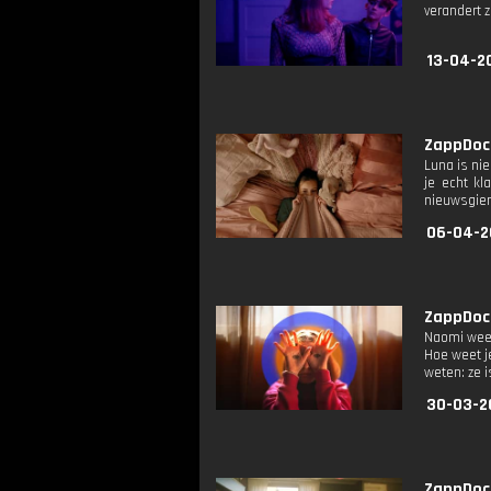
verandert z
13-04-2
ZappDoc:
Luna is ni
je echt kl
nieuwsgieri
06-04-2
ZappDoc:
Naomi weet 
Hoe weet j
weten: ze i
30-03-2
ZappDoc: