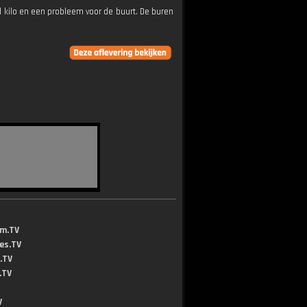
d kilo en een probleem voor de buurt. De buren
lm.TV
jes.TV
.TV
.TV
V