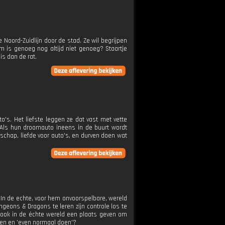
 Noord-Zuidlijn door de stad. Ze wil begrijpen
om is genoeg nog altijd niet genoeg? Staartje
s dan de rat.
o's. Het liefste leggen ze dat vast met vette
j. Als hun droomauto ineens in de buurt wordt
chap, liefde voor auto's, en durven doen wat
r. In de echte, voor hem onvoorspelbare, wereld
ngeons & Dragons te leren zijn controle los te
t ook in de échte wereld een plaats geven om
men en 'even normaal doen'?