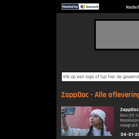
Neder
ZappDoc - Alle afleverin
ZappDoc:
Dina (17) 
Marokkaan'
vraagt zic
04-01-2