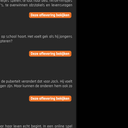
etjes spelen, te laat naar bed, TikTok-filmpjes
's, te overwinnen obstakels en levensvragen
 op school hoort. Het voelt gek als hij jongens
cepteren?
 de puberteit verandert dat voor Jack. Hij voelt
jongen zijn. Maar kunnen de anderen hem ook zo
ar haar leven echt begint. In een online spel