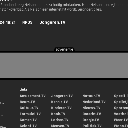
e Brandon kreeg Nelson ooit als schattig minivarken. Maar Nelson is nu vijfhonder
 stankoverlast. Als Nelson een internet hit wordt, verandert alles.
24 19:21
NPO3
Jongeren.TV
Links
Amusement.TV
Jongeren.TV
Natuur.TV
Speelfi
Beurs.TV
Kennis.TV
Nederland.TV
Spellet
...
Cultuur.TV
Kinderen.TV
Nieuws.TV
Sporten
Formule1.TV
Kook.TV
Onrecht.TV
Voetbal
..
Gamen.TV
Lachen.TV
Oranje.TV
Weer.TV
Geloof.TV
Mensen.TV
Politiek.TV
Woon.T
e...