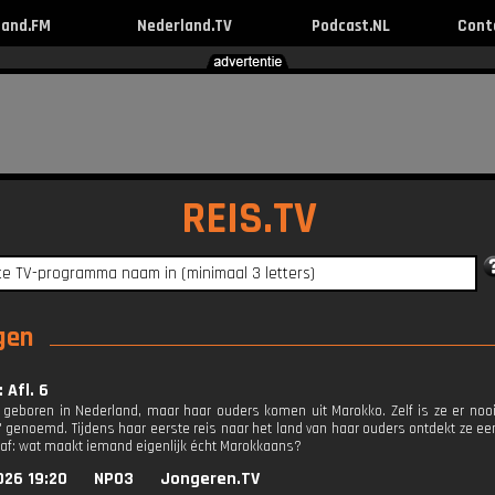
land.FM
Nederland.TV
Podcast.NL
Cont
REIS.TV
gen
 Afl. 6
is geboren in Nederland, maar haar ouders komen uit Marokko. Zelf is ze er n
 genoemd. Tijdens haar eerste reis naar het land van haar ouders ontdekt ze ee
h af: wat maakt iemand eigenlijk écht Marokkaans?
026 19:20
NPO3
Jongeren.TV