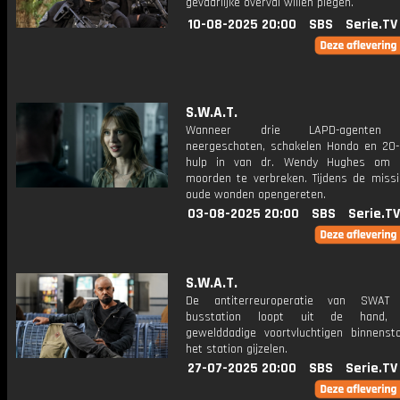
gevaarlijke overval willen plegen.
10-08-2025 20:00
SBS
Serie.TV
S.W.A.T.
Wanneer drie LAPD-agenten 
neergeschoten, schakelen Hondo en 20
hulp in van dr. Wendy Hughes om 
moorden te verbreken. Tijdens de miss
oude wonden opengereten.
03-08-2025 20:00
SBS
Serie.TV
S.W.A.T.
De antiterreuroperatie van SWAT
busstation loopt uit de hand, 
gewelddadige voortvluchtigen binnens
het station gijzelen.
27-07-2025 20:00
SBS
Serie.TV