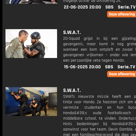
mogelijk achter de ontvoering zit.
22-06-2025 20:00
SBS
Serie.TV
S.W.A.T.
20-Squad grijpt in bij een gijzeli
gevangenis, maar komt in nog grote
wanneer een bom ontploft en zwaar b
gevangenen vrijkomen – onder wie i
een persoonlijke vete tegen Hondo.
15-06-2025 20:00
SBS
Serie.TV
S.W.A.T.
SWATs nieuwste missie heeft een pe
tintje voor Hondo. Ze haasten zich om e
vermiste studenten en hun busch
Hondo&#39;s oude footballcoach
middelbare school, te vinden. Ondertus
Hicks bedenkingen bij Hondo&#39;
aanwinst voor het team, Devin Gamble, 
met een familieachtergrond die diep gew