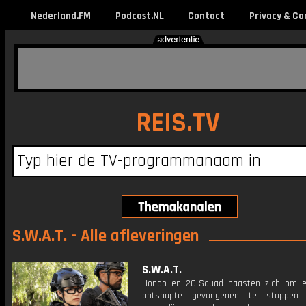
Nederland.FM
Podcast.NL
Contact
Privacy & Co
REIS.TV
S.W.A.T. - Alle afleveringen
S.W.A.T.
Hondo en 20-Squad haasten zich om 
ontsnapte gevangenen te stoppen