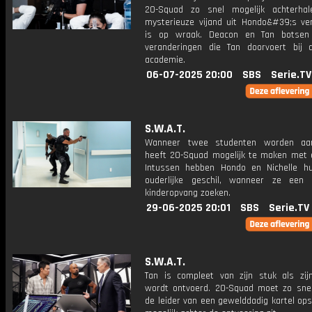
20-Squad zo snel mogelijk achterha
mysterieuze vijand uit Hondo&#39;s ver
is op wraak. Deacon en Tan botsen
veranderingen die Tan doorvoert bij
academie.
06-07-2025 20:00
SBS
Serie.TV
S.W.A.T.
Wanneer twee studenten worden aang
heeft 20-Squad mogelijk te maken met 
Intussen hebben Hondo en Nichelle h
ouderlijke geschil, wanneer ze een 
kinderopvang zoeken.
29-06-2025 20:01
SBS
Serie.TV
S.W.A.T.
Tan is compleet van zijn stuk als zijn
wordt ontvoerd. 20-Squad moet zo snel
de leider van een gewelddadig kartel op