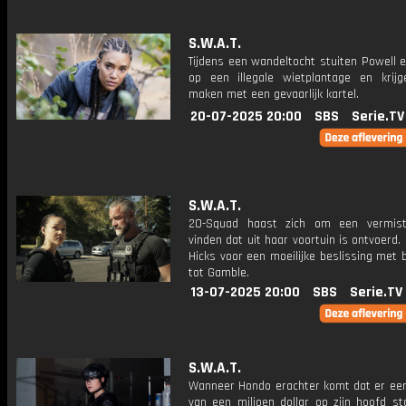
S.W.A.T.
Tijdens een wandeltocht stuiten Powell 
op een illegale wietplantage en krij
maken met een gevaarlijk kartel.
20-07-2025 20:00
SBS
Serie.TV
S.W.A.T.
20-Squad haast zich om een ​​vermis
vinden dat uit haar voortuin is ontvoerd.
Hicks voor een moeilijke beslissing met 
tot Gamble.
13-07-2025 20:00
SBS
Serie.TV
S.W.A.T.
Wanneer Hondo erachter komt dat er een
van een miljoen dollar op zijn hoofd st