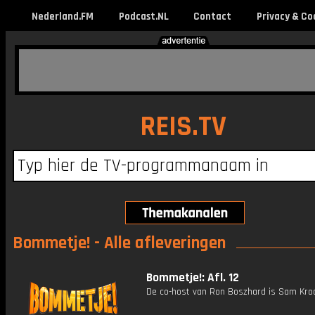
Nederland.FM
Podcast.NL
Contact
Privacy & Co
REIS.TV
Bommetje! - Alle afleveringen
Bommetje!: Afl. 12
De co-host van Ron Boszhard is Sam Kro